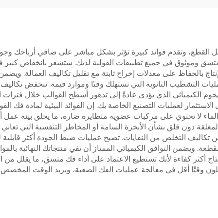
ك القوالب PVA далеко عن مجرد فصل القطع، وتقدم فوائد كبيرة تؤثر بشكل مباشر على صافي 
متسق وموثوق في جميع تطبيقات القولبة لديك. ستشعر بانخفاض كبير ف
ج بالحفاظ على معدلات إخراج ثابتة مع تقليل تكاليف العمالة. ويضمن ا
مليات التشطيب الثانوية التي تستهلك وقتًا وموارد قيمة. تنخفض تكالي
راتنج والهجوم الكيميائي الذي يؤدي عادةً إلى تدهور أسطح القوالب خلال فت
لماء لا تحتوي على مركبات عضوية متطايرة ضارة، ما يخلق بيئة عمل أكثر 
لمغلقة دون قلق بشأن الأبخرة السامة أو المخاطر التنفسية التي تعاني 
 القطعة. ويضمن التوافق الكيميائي الممتاز أن تفي منتجاتك النهائية 
تاج أكثر كفاءة لأنك تستطيع الاعتماد على أداء فك متسق، ما يقلل من ا
لون وقتًا أقل في معالجة عمليات الفك الصعبة، ويزيد الوقت المخصص ل