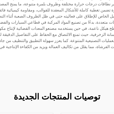
عبر نطاقات درجات حرارة مختلفة وظروف بلمرة متنوعة، ما يمنح المصنعي
ب PVA خصائص ترطيب ممتازة تضمن تغطية كاملة للأشكال المعقدة للقوالب، ومقاومة كيميا
مل الخاص للإطلاق على فعاليته حتى في ظل الظروف الصعبة أثناء التصنيع
دة إزالة القوالب PVA لتغطي صناعات متعددة، بدءًا من تصنيع المواد المركبة في قطاعي الس
أسطح هيكل ناعمة، في حين يستخدمه مصنعو المعدات الفضائية لإنتاج مكون
PVA لتشمل تطبيقات الخرسانة الزخرفية، حيث تمنع الالتصاق مع الحفاظ على التفاصيل
 للعمليات التصنيعية المتنوعة. كما يعزز سهولة التطبيق والتنظيف من ج
ات الفرشاة، مما يقلل من تكاليف العمالة ويزيد من الكفاءة الإنتاجية في
توصيات المنتجات الجديدة