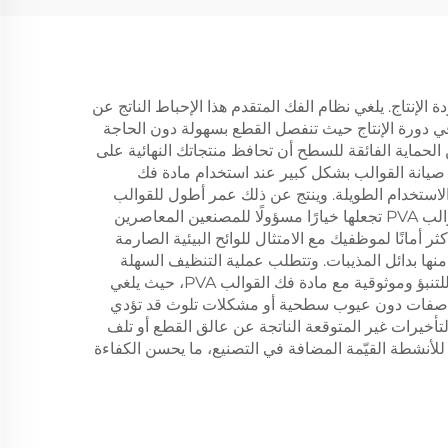
أرباحك وجودة الإنتاج. يلغي نظام الفك المتقدم هذا الإحباط الناتج عن
ي دورة الإنتاج حيث تنفصل القطع بسهولة دون الحاجة
لحماية الفائقة للسطح أن تحافظ منتجاتك النهائية على
ف صيانة القوالب بشكل كبير عند استخدام مادة فك
رات الاستخدام الطويلة. وينتج عن ذلك عمر أطول للقوالب
وانخفاض في نفقات الاستبدال، مما يوفر عائدًا ممتازًا على الاستثمار لعمليات التصنيع الخاصة بك. إن الفوائد البيئية لمادة فك القوالب PVA تجعلها خيارًا مسؤولًا للمصنعين المعاصرين
أمانًا لموظفيك مع الامتثال للوائح البيئية الصارمة
منها بدائل المذيبات. وتتطلب عملية التنظيف السهلة
الماء فقط، ما يلغي الحاجة إلى المذيبات المكلفة ويقلل من تكاليف التخلص من النفايات. تصبح عمليات ضبط الجودة أكثر قابلية للتنبؤ وموثوقية مع مادة فك القوالب PVA، حيث يلغي
بالمواصفات دون عيوب سطحية أو مشكلات تلوث قد تؤدي
لتأخيرات غير المتوقعة الناتجة عن عالق القطع أو تلف
لأنشطة القيّمة المضافة في التصنيع، ما يحسن الكفاءة