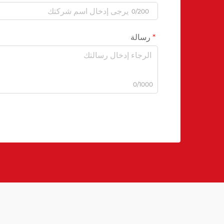
0/200
رسالة
0/1000