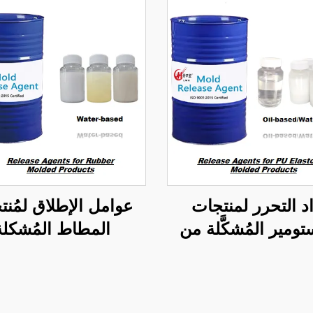
د التحرر لمنتجات
عوامل الإطلاق لمُنت
ستومير المُشكَّلة من
المطاط المُشكلة
البولي يوريثين