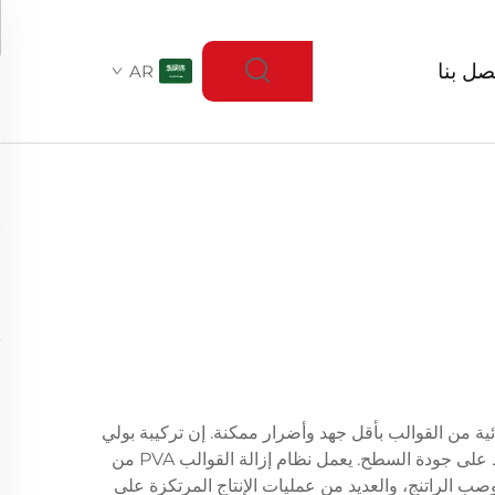
صل بنا
AR
لمنتجات النهائية من القوالب بأقل جهد وأضرار ممكنة. إن تركيبة بولي
فينيل الكحول القائمة على الماء تُكوّن حاجزًا رقيقًا جدًا بين سطح القالب والطبقة الأساسية، مما يضمن فصلًا نظيفًا مع الحفاظ على جودة السطح. يعمل نظام إزالة القوالب PVA من
وصب الراتنج، والعديد من عمليات الإنتاج المرتكزة على