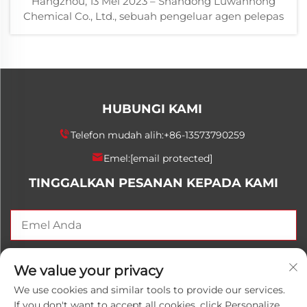
Hangzhou, 13 Mei 2023 – Shandong Luwanhong
Chemical Co., Ltd., sebuah pengeluar agen pelepas
utama tempatan, telah dijemput untuk menghadiri
Persidangan Pertukaran Teknologi Praktikal
Elastomer China ke-5. Majlis ini diadakan di Pusat
Konvensyen Hangzhou Juyitang, ...
HUBUNGI KAMI
Telefon mudah alih:
+86-13573790259
Emel:
[email protected]
TINGGALKAN PESANAN KEPADA KAMI
HANTAR SEKARANG
We value your privacy
We use cookies and similar tools to provide our services.
If you don't want to accept all cookies, click Personalize