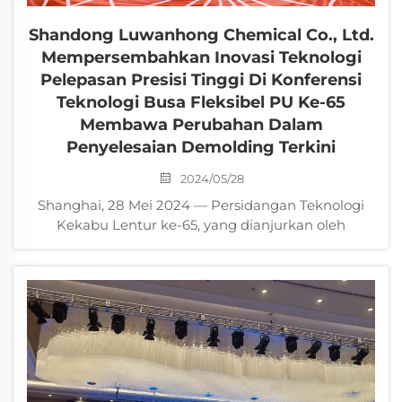
Shandong Luwanhong Chemical Co., Ltd.
Mempersembahkan Inovasi Teknologi
Pelepasan Presisi Tinggi Di Konferensi
Teknologi Busa Fleksibel PU Ke-65
Membawa Perubahan Dalam
Penyelesaian Demolding Terkini
2024/05/28
Shanghai, 28 Mei 2024 — Persidangan Teknologi
Kekabu Lentur ke-65, yang dianjurkan oleh
Persatuan Industri China (CPUIA), bermula dengan
megahnya di Pusat Konvensyen Antarabangsa
Shanghai. Acara ini menarik penyertaan hampir
300 entiti global...