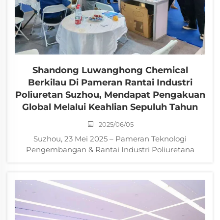
Shandong Luwanghong Chemical
Berkilau Di Pameran Rantai Industri
Poliuretan Suzhou, Mendapat Pengakuan
Global Melalui Keahlian Sepuluh Tahun
2025/06/05
Suzhou, 23 Mei 2025 – Pameran Teknologi
Pengembangan & Rantai Industri Poliuretana
Antarabangsa China (Suzhou) 2025 telah berakhir
dengan jayanya selepas tiga hari. Sebagai
pengeluar utama agen pelepas domestik,
Shandong Luwanghong Chemical...