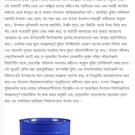
এই ক্ষমতাটি তাপীয় চক্র এবং যান্ত্রিক চাপের অধীনে ক্ষয় প্রতিরোধ করে এমন স্থায়ী আণবিক
কাঠামো থেকে উদ্ভূত হয় যা সাধারণ উৎপাদন প্রক্রিয়াগুলিতে ঘটে। প্রসারিত মুক্তি কর্মক্ষমতা
সরাসরি উপকরণ খরচ হ্রাস, কম শ্রম খরচ এবং উন্নত উৎপাদন সময়সূচী নমনীয়তায় অনুবাদ
করে। উৎপাদন সুবিধাগুলি অংশের জ্যামিতি, ইপক্সি সূত্র এবং কিউরিং শর্তের উপর নির্ভর করে
পাঁচ থেকে পনেরোটি মুক্তি চক্র অর্জন করে, যা প্রতিটি ব্যবহারের পরে পুনরায় প্রয়োগের
প্রয়োজন হয় এমন ঐতিহ্যবাহী সিস্টেমগুলির তুলনায় উল্লেখযোগ্য খরচ সাশ্রয় প্রতিনিধিত্ব
করে। একাধিক চক্র জুড়ে সামঞ্জস্যপূর্ণ মুক্তি বৈশিষ্ট্যগুলি একরূপ অংশের গুণমান নিশ্চিত করে
এবং প্রায়শই পুনরায় প্রয়োগের পদ্ধতির সাথে যুক্ত পরিবর্তনশীলতা দূর করে। উন্নত পরীক্ষার
প্রোটোকলগুলি যাচাই করে যে প্রসারিত উৎপাদন চলাকালীন পৃষ্ঠের শক্তি পরিবর্তনগুলি
স্থিতিশীল থাকে, চ্যালেঞ্জিং পরিচালন অবস্থার অধীনেও অনুকূল মুক্তি বৈশিষ্ট্যগুলি বজায় রাখে।
এই সূত্রটি মেশিন করা অ্যালুমিনিয়াম, কম্পোজিট টুলিং এবং ইলাস্টোমারিক সিস্টেমগুলি সহ
বিভিন্ন ছাঁচ উপকরণের সাথে চমৎকার সামঞ্জস্য প্রদর্শন করে, যা ইনভেন্টরি ব্যবস্থাপনাকে সরল
করে এবং উৎপাদন ক্রিয়াকলাপগুলিতে প্রযুক্তিগত জটিলতা হ্রাস করে। গুণগত নিয়ন্ত্রণের
সুবিধাগুলির মধ্যে রয়েছে ভবিষ্যদ্বাণীযোগ্য ডিমোল্ডিং বল যা স্বয়ংক্রিয় উৎপাদন সিস্টেমগুলিকে
সামঞ্জস্যপূর্ণ প্যারামিটার সহ কাজ করার অনুমতি দেয়, হস্তচালিত হস্তক্ষেপের প্রয়োজন হ্রাস
করে এবং সামগ্রিক প্রক্রিয়া নির্ভরযোগ্যতা উন্নত করে।