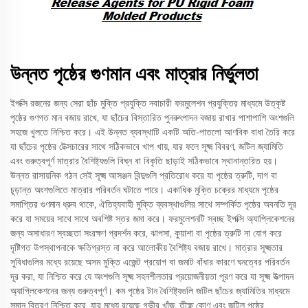
উন্নত পৃষ্ঠের গুণমান এবং মাত্রার নির্ভুলতা
ইপক্সি রজনের জন্য সেরা ছাঁচ মুক্তি প্রযুক্তি নবাচারী ফরমুলেশন প্রযুক্তির মাধ্যমে উত্কৃষ্ট
পৃষ্ঠের গুণগত মান বজায় রাখে, যা ছাঁচের বিস্তারিত পুনরুৎপাদন বজায় রাখার পাশাপাশি অংশগুলি
সহজে খুলতে নিশ্চিত করে। এই উন্নত ব্যবস্থাটি একটি অতি-পাতলো আণবিক বাধা তৈরি করে
যা ছাঁচের পৃষ্ঠের টেক্সচারের সাথে সঠিকভাবে খাপ খায়, যার ফলে সূক্ষ্ম বিবরণ, জটিল জ্যামিতি
এবং গুরুত্বপূর্ণ মাত্রার বৈশিষ্ট্যগুলি বিঘ্ন বা বিকৃতি ছাড়াই সঠিকভাবে স্থানান্তরিত হয়।
উন্নত রাসায়নিক গঠন সেই সূক্ষ্ম আসঞ্জন বিন্দুগুলি প্রতিরোধ করে যা পৃষ্ঠের ত্রুটি, দাগ বা
চূড়ান্ত অংশগুলিতে মাত্রার পরিবর্তন ঘটাতে পারে। একাধিক মুক্তি চক্রের মাধ্যমে পৃষ্ঠের
সমাপ্তির গুণমান ধ্রুব থাকে, ঐতিহ্যবাহী মুক্তি ব্যবস্থাগুলির সাথে সম্পর্কিত পৃষ্ঠের অবনতি দূর
করে যা সময়ের সাথে সাথে অবশিষ্ট স্তর জমা করে। ফরমুলেশনটি স্বচ্ছ ইপক্সি অ্যাপ্লিকেশনের
জন্য অসাধারণ স্বচ্ছতা সংরক্ষণ প্রদর্শন করে, ঝাপসা, কুয়াশা বা পৃষ্ঠের ত্রুটি না যোগ করে
দৃষ্টিগত উপস্থাপনাকে ক্ষতিগ্রস্ত না করে আলোকীয় বৈশিষ্ট্য বজায় রাখে। মাত্রার সূক্ষ্মতার
সুবিধাগুলির মধ্যে রয়েছে অসম মুক্তি এজেন্ট প্রয়োগ বা জমাট বাঁধার কারণে ঘনত্বের পরিবর্তন
দূর করা, যা নিশ্চিত করে যে অংশগুলি সূক্ষ্ম সহনশীলতার প্রয়োজনীয়তা পূরণ করে যা সূক্ষ্ম উত্পাদন
অ্যাপ্লিকেশনের জন্য গুরুত্বপূর্ণ। কম পৃষ্ঠের টান বৈশিষ্ট্যগুলি জটিল ছাঁচের জ্যামিতির মাধ্যমে
সমান বিতরণ নিশ্চিত করে, যার মধ্যে রয়েছে গভীর খাঁজ, তীক্ষ্ণ কোণ এবং জটিল পৃষ্ঠের