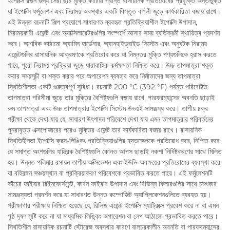
ইপোক্সি রজন জন্য সেরা ছাঁচ মুক্তি কাটিয়া প্রান্ত রাসায়নিক প্রতিরোধের প্রযুক্তি অন্তর্ভুক্ত
যা ইপোক্সি ফর্মুলেশন এবং নিরাময় অবস্থার একটি বিস্তৃত বর্ণালী জুড়ে কার্যকারিতা বজায় রাখে।
এই উন্নত রচনাটি শিল্প প্রয়োগে সাধারণত ব্যবহৃত প্রতিক্রিয়াশীল ইপোক্সি উপাদান,
নিরাময়কারী এজেন্ট এবং অ্যাক্সিলারেটরগুলির সংস্পর্শে আসার সময় ব্যতিক্রমী স্থায়িত্ব প্রদর্শন
করে। আণবিক কাঠামো অ্যামিন হার্ডেনার, অ্যানহাইড্রাইড সিস্টেম এবং অনুঘটক নিরাময়
এজেন্টগুলির রাসায়নিক আক্রমণকে প্রতিরোধ করে যা নিম্নতর মুক্তি পণ্যগুলিকে হ্রাস করতে
পারে, পুরো নিরাময় প্রক্রিয়া জুড়ে ধারাবাহিক কর্মক্ষমতা নিশ্চিত করে। উচ্চ তাপমাত্রা শক্ত
করার সময়সূচী বা শক্ত করার পরে অপারেশন ব্যবহার করে নির্মাতাদের জন্য তাপমাত্রা
স্থিতিশীলতা একটি গুরুত্বপূর্ণ সুবিধা। রচনাটি 200 °C (392 °F) পর্যন্ত পরিবেষ্টিত
তাপমাত্রা পরিসীমা জুড়ে তার মুক্তির বৈশিষ্ট্যগুলি বজায় রাখে, পারফরম্যান্সের অবনতি ছাড়াই
রুম তাপমাত্রা এবং উচ্চ তাপমাত্রার ইপোক্সি সিস্টেম উভয়ই সামঞ্জস্য করে। তাপীয় চক্র
পরীক্ষা থেকে দেখা যায় যে, সাধারণ উৎপাদন পরিবেশে দেখা যায় এমন তাপমাত্রার পরিবর্তনের
পুনরাবৃত্ত এক্সপোজারের পরেও মুক্তির এজেন্ট তার কার্যকারিতা বজায় রাখে। রাসায়নিক
স্থিতিহীনতা ইপোক্সি ক্রস-লিঙ্কিং প্রতিক্রিয়াগুলির হস্তক্ষেপকে প্রতিরোধ করে, নিশ্চিত করে
যে সমাপ্ত অংশগুলির যান্ত্রিক বৈশিষ্ট্যগুলি কোনও আপস ছাড়াই নকশা নির্দিষ্টকরণের সাথে মিলিত
হয়। উন্নত পলিমার রসায়ন তাপীয় অক্সিডেশন এবং ইউভি অবক্ষয়ের প্রতিরোধের ব্যবস্থা করে
যা বহিরঙ্গন সঞ্চয়স্থান বা প্রক্রিয়াকরণ পরিবেশকে প্রভাবিত করতে পারে। এই ফর্মুলেশনটি
কাঁচের ফাইবার রিইনফোর্সমেন্ট, কার্বন ফাইবার উপাদান এবং বিভিন্ন ফিলারগুলির সাথে চমৎকার
সামঞ্জস্যতা প্রদর্শন করে যা সাধারণত উন্নত কম্পোজিট অ্যাপ্লিকেশনগুলিতে ব্যবহৃত হয়।
পরীক্ষাগার পরীক্ষায় নিশ্চিত হয়েছে যে, রিলিজ এজেন্ট ইপোক্সি ম্যাট্রিক্সে প্রবেশ করে না বা এমন
পৃষ্ঠ দূষণ সৃষ্টি করে না যা মাধ্যমিক লিঙ্কিং অপারেশন বা লেপ আঠালো প্রভাবিত করতে পারে।
স্থিতিশীল রাসায়নিক রচনাটি স্টোরেজ অবস্থার কারণে বালুচরকালীন অবনতি বা পারফরম্যান্সের