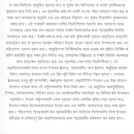
বা মোম-ভিত্তিক প্রযুক্তি ব্যবহার করে যা পৃষ্ঠের মান ক্ষতিগ্রস্ত না করেই পৃথকীকরণের
ক্ষুদ্রতম স্তর তৈরি করে। এর প্রাথমিক কাজ হল একটি পাতলা, সমান আস্তরণ গঠন করা যা
সহজ অংশ অপসারণের অনুমতি দেয় এবং মাত্রিক নির্ভুলতা এবং পৃষ্ঠের বিস্তারিত পুনরুৎপাদন
বজায় রাখে। এই পণ্যগুলি অসাধারণ তাপীয় স্থিতিশীলতা প্রদর্শন করে, সাধারণত ঘরের
তাপমাত্রা থেকে উচ্চ তাপ প্রয়োগ পর্যন্ত ইপক্সি সিস্টেমগুলির জন্য প্রয়োজনীয় কিউরিং
তাপমাত্রা সহ্য করে। ইপক্সি রজনের জন্য সেরা ছাঁচ মুক্তিকারী ন্যানো-প্রযুক্তির অগ্রগতি
অন্তর্ভুক্ত করে যা ন্যূনতম প্রয়োগ পরিমাণে উন্নত আবরণ প্রদান করে, উপকরণের খরচ এবং
পরিবেশগত প্রভাব হ্রাস করে। প্রযুক্তিগত বৈশিষ্ট্যগুলির মধ্যে রয়েছে কম পৃষ্ঠটান বৈশিষ্ট্য যা
জটিল জ্যামিতি জুড়ে সমান বন্টন নিশ্চিত করে, রাসায়নিক নিষ্ক্রিয়তা যা ইপক্সি কিউরিং ব্যবস্থার
সাথে হস্তক্ষেপ প্রতিরোধ করে এবং প্রসারিত শেল লাইফ স্থিতিশীলতা। এই
অ্যাপ্লিকেশনগুলি বিমান চালনা উপাদান উত্পাদন, অটোমোটিভ অংশ উত্পাদন, সামুদ্রিক জাহাজ
নির্মাণ, স্থাপত্য উপাদান তৈরি এবং শিল্প মূর্তি নির্মাণ সহ বিভিন্ন শিল্পে ব্যাপ্ত। পেশাদার
উত্পাদকরা তন্তু-পুষ্ট কম্পোজিট, সজ্জামূলক প্যানেল, প্রোটোটাইপ উন্নয়ন এবং উচ্চ-আয়তন
উৎপাদন চক্রের জন্য এই ফর্মুলেশনগুলির উপর নির্ভর করে। এর বহুমুখিতা অ্যালুমিনিয়াম,
ইস্পাত, ফাইবারগ্লাস, সিলিকন রাবার এবং থার্মোপ্লাস্টিক সাবস্ট্রেট সহ বিভিন্ন ছাঁচ উপকরণে
প্রসারিত। উন্নত ফর্মুলেশনগুলি একক প্রয়োগ থেকে একাধিক মুক্তি চক্র প্রদান করে,
উৎপাদন দক্ষতা উল্লেখযোগ্যভাবে উন্নত করে এবং কাস্টিং অপারেশনের মধ্যে সময় হ্রাস
করে। পরিবেশগত বিবেচনাগুলি জৈব দ্রাবকবিহীন জল-ভিত্তিক সিস্টেমগুলির দিকে উন্নয়ন
ঘটিয়েছে যা চাহিদাপূর্ণ শিল্প অ্যাপ্লিকেশনের জন্য প্রয়োজনীয় কর্মক্ষমতা মান বজায় রাখে।