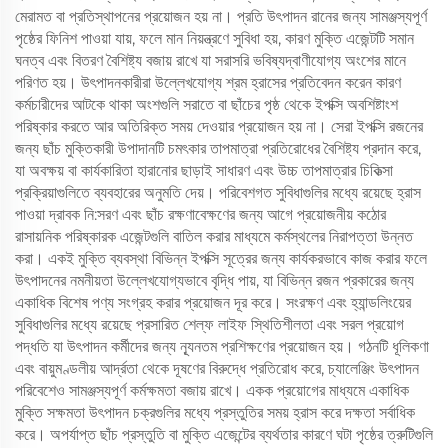
মেরামত বা প্রতিস্থাপনের প্রয়োজন হয় না। প্রতি উৎপাদন রানের জন্য সামঞ্জস্যপূর্ণ
পৃষ্ঠের ফিনিশ পাওয়া যায়, ফলে মান নিয়ন্ত্রণে সুবিধা হয়, কারণ মুক্তি এজেন্টটি সমান
ঘনত্ব এবং বিতরণ বৈশিষ্ট্য বজায় রাখে যা সরাসরি ভবিষ্যদ্বাণীযোগ্য অংশের মানে
পরিণত হয়। উৎপাদনকারীরা উল্লেখযোগ্য শ্রম হ্রাসের প্রতিবেদন করেন কারণ
কর্মচারীদের আটকে থাকা অংশগুলি সরাতে বা ছাঁচের পৃষ্ঠ থেকে ইপক্সি অবশিষ্টাংশ
পরিষ্কার করতে আর অতিরিক্ত সময় দেওয়ার প্রয়োজন হয় না। সেরা ইপক্সি রজনের
জন্য ছাঁচ মুক্তিকারী উপাদানটি চমৎকার তাপমাত্রা প্রতিরোধের বৈশিষ্ট্য প্রদান করে,
যা অবক্ষয় বা কার্যকারিতা হারানোর ছাড়াই সাধারণ এবং উচ্চ তাপমাত্রার চিকিত্সা
প্রক্রিয়াগুলিতে ব্যবহারের অনুমতি দেয়। পরিবেশগত সুবিধাগুলির মধ্যে রয়েছে হ্রাস
পাওয়া দ্রাবক নি:সরণ এবং ছাঁচ রক্ষণাবেক্ষণের জন্য আগে প্রয়োজনীয় কঠোর
রাসায়নিক পরিষ্কারক এজেন্টগুলি বাতিল করার মাধ্যমে কর্মস্থলের নিরাপত্তা উন্নত
করা। একই মুক্তি ব্যবস্থা বিভিন্ন ইপক্সি সূত্রের জন্য কার্যকরভাবে কাজ করার ফলে
উৎপাদনের নমনীয়তা উল্লেখযোগ্যভাবে বৃদ্ধি পায়, যা বিভিন্ন রজন প্রকারের জন্য
একাধিক বিশেষ পণ্য সংগ্রহ করার প্রয়োজন দূর করে। সংরক্ষণ এবং হ্যান্ডলিংয়ের
সুবিধাগুলির মধ্যে রয়েছে প্রসারিত শেল্ফ লাইফ স্থিতিশীলতা এবং সরল প্রয়োগ
পদ্ধতি যা উৎপাদন কর্মীদের জন্য ন্যূনতম প্রশিক্ষণের প্রয়োজন হয়। গঠনটি ধূলিকণা
এবং বায়ুমণ্ডলীয় আর্দ্রতা থেকে দূষণের বিরুদ্ধে প্রতিরোধ করে, চ্যালেঞ্জিং উৎপাদন
পরিবেশেও সামঞ্জস্যপূর্ণ কর্মক্ষমতা বজায় রাখে। একক প্রয়োগের মাধ্যমে একাধিক
মুক্তি সক্ষমতা উৎপাদন চক্রগুলির মধ্যে প্রস্তুতির সময় হ্রাস করে দক্ষতা সর্বাধিক
করে। অপর্যাপ্ত ছাঁচ প্রস্তুতি বা মুক্তি এজেন্টের ব্যর্থতার কারণে ঘটা পৃষ্ঠের ত্রুটিগুলি