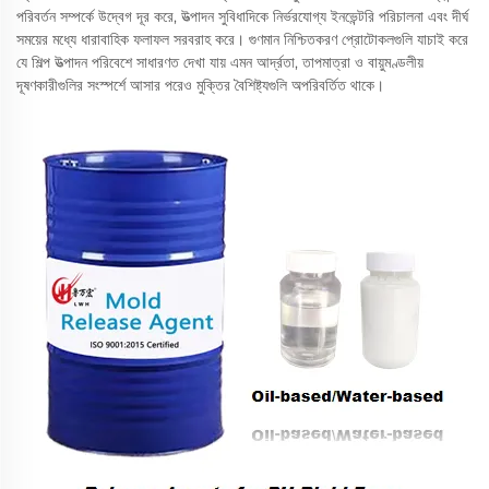
পরিবর্তন সম্পর্কে উদ্বেগ দূর করে, উত্পাদন সুবিধাদিকে নির্ভরযোগ্য ইনভেন্টরি পরিচালনা এবং দীর্ঘ
সময়ের মধ্যে ধারাবাহিক ফলাফল সরবরাহ করে। গুণমান নিশ্চিতকরণ প্রোটোকলগুলি যাচাই করে
যে শিল্প উত্পাদন পরিবেশে সাধারণত দেখা যায় এমন আর্দ্রতা, তাপমাত্রা ও বায়ুমণ্ডলীয়
দূষণকারীগুলির সংস্পর্শে আসার পরেও মুক্তির বৈশিষ্ট্যগুলি অপরিবর্তিত থাকে।