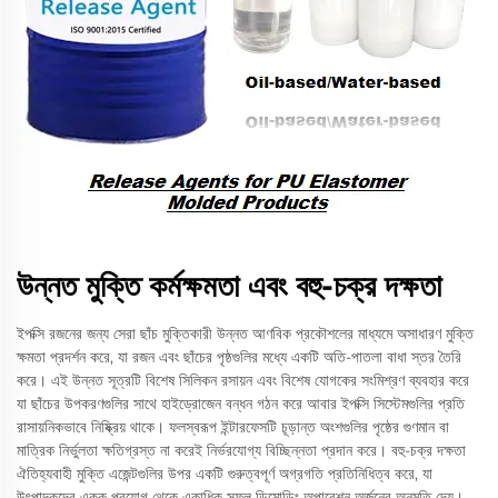
উন্নত মুক্তি কর্মক্ষমতা এবং বহু-চক্র দক্ষতা
ইপক্সি রজনের জন্য সেরা ছাঁচ মুক্তিকারী উন্নত আণবিক প্রকৌশলের মাধ্যমে অসাধারণ মুক্তি
ক্ষমতা প্রদর্শন করে, যা রজন এবং ছাঁচের পৃষ্ঠগুলির মধ্যে একটি অতি-পাতলা বাধা স্তর তৈরি
করে। এই উন্নত সূত্রটি বিশেষ সিলিকন রসায়ন এবং বিশেষ যোগকের সংমিশ্রণ ব্যবহার করে
যা ছাঁচের উপকরণগুলির সাথে হাইড্রোজেন বন্ধন গঠন করে আবার ইপক্সি সিস্টেমগুলির প্রতি
রাসায়নিকভাবে নিষ্ক্রিয় থাকে। ফলস্বরূপ ইন্টারফেসটি চূড়ান্ত অংশগুলির পৃষ্ঠের গুণমান বা
মাত্রিক নির্ভুলতা ক্ষতিগ্রস্ত না করেই নির্ভরযোগ্য বিচ্ছিন্নতা প্রদান করে। বহু-চক্র দক্ষতা
ঐতিহ্যবাহী মুক্তি এজেন্টগুলির উপর একটি গুরুত্বপূর্ণ অগ্রগতি প্রতিনিধিত্ব করে, যা
উৎপাদকদের একক প্রয়োগ থেকে একাধিক সফল ডিমোল্ডিং অপারেশন অর্জনের অনুমতি দেয়।