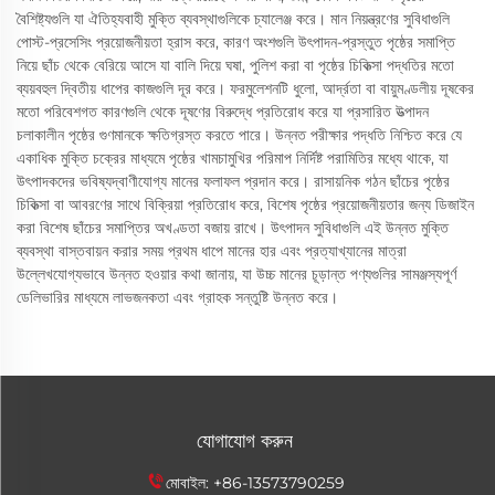
বৈশিষ্ট্যগুলি যা ঐতিহ্যবাহী মুক্তি ব্যবস্থাগুলিকে চ্যালেঞ্জ করে। মান নিয়ন্ত্রণের সুবিধাগুলি
পোস্ট-প্রসেসিং প্রয়োজনীয়তা হ্রাস করে, কারণ অংশগুলি উৎপাদন-প্রস্তুত পৃষ্ঠের সমাপ্তি
নিয়ে ছাঁচ থেকে বেরিয়ে আসে যা বালি দিয়ে ঘষা, পুলিশ করা বা পৃষ্ঠের চিকিত্সা পদ্ধতির মতো
ব্যয়বহুল দ্বিতীয় ধাপের কাজগুলি দূর করে। ফরমুলেশনটি ধুলো, আর্দ্রতা বা বায়ুমণ্ডলীয় দূষকের
মতো পরিবেশগত কারণগুলি থেকে দূষণের বিরুদ্ধে প্রতিরোধ করে যা প্রসারিত উত্পাদন
চলাকালীন পৃষ্ঠের গুণমানকে ক্ষতিগ্রস্ত করতে পারে। উন্নত পরীক্ষার পদ্ধতি নিশ্চিত করে যে
একাধিক মুক্তি চক্রের মাধ্যমে পৃষ্ঠের খামচামুখির পরিমাপ নির্দিষ্ট পরামিতির মধ্যে থাকে, যা
উৎপাদকদের ভবিষ্যদ্বাণীযোগ্য মানের ফলাফল প্রদান করে। রাসায়নিক গঠন ছাঁচের পৃষ্ঠের
চিকিত্সা বা আবরণের সাথে বিক্রিয়া প্রতিরোধ করে, বিশেষ পৃষ্ঠের প্রয়োজনীয়তার জন্য ডিজাইন
করা বিশেষ ছাঁচের সমাপ্তির অখণ্ডতা বজায় রাখে। উৎপাদন সুবিধাগুলি এই উন্নত মুক্তি
ব্যবস্থা বাস্তবায়ন করার সময় প্রথম ধাপে মানের হার এবং প্রত্যাখ্যানের মাত্রা
উল্লেখযোগ্যভাবে উন্নত হওয়ার কথা জানায়, যা উচ্চ মানের চূড়ান্ত পণ্যগুলির সামঞ্জস্যপূর্ণ
ডেলিভারির মাধ্যমে লাভজনকতা এবং গ্রাহক সন্তুষ্টি উন্নত করে।
যোগাযোগ করুন
মোবাইল:
+86-13573790259