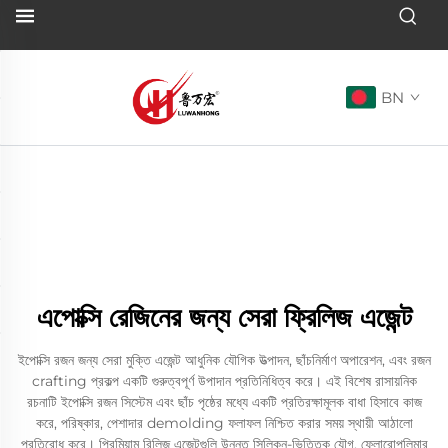
BN
এপোক্সি রেজিনের জন্য সেরা ফ্রিলিজ এজেন্ট
ইপোক্সি রজন জন্য সেরা মুক্তি এজেন্ট আধুনিক যৌগিক উত্পাদন, ছাঁচনির্মাণ অপারেশন, এবং রজন
crafting প্রকল্প একটি গুরুত্বপূর্ণ উপাদান প্রতিনিধিত্ব করে। এই বিশেষ রাসায়নিক
রচনাটি ইপোক্সি রজন সিস্টেম এবং ছাঁচ পৃষ্ঠের মধ্যে একটি প্রতিরক্ষামূলক বাধা হিসাবে কাজ
করে, পরিষ্কার, পেশাদার demolding ফলাফল নিশ্চিত করার সময় স্থায়ী আঠালো
প্রতিরোধ করে। প্রিমিয়াম রিলিজ এজেন্টগুলি উন্নত সিলিকন-ভিত্তিক যৌগ, ফ্লোরোপলিমার