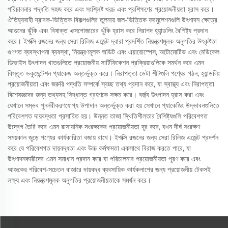
পরিচালনার পদ্ধতি সহজ করে এবং সংশ্লিষ্ট খরচ এবং প্রশিক্ষণের প্রয়োজনীয়তা হ্রাস করে।
ঐতিহ্যবাহী দ্রাবক-ভিত্তিক বিকল্পগুলির তুলনায় জল-ভিত্তিক ফরমুলেশনগুলি উৎপাদন ক্ষেত্রে
আগুনের ঝুঁকি এবং বিষাক্ত এক্সপোজারের ঝুঁকি হ্রাস করে নিরাপদ হ্যান্ডলিং বৈশিষ্ট্য প্রদান
করে। ইপক্সি রজনের জন্য সেরা রিলিজ এজেন্ট দ্বারা প্রদর্শিত নিয়ন্ত্রণমূলক অনুগতির উৎকৃষ্টতা
গুণগত ব্যবস্থাপনা ব্যবস্থা, নিয়ন্ত্রণমূলক অডিট এবং এয়ারোস্পেস, অটোমোটিভ এবং মেডিকেল
ডিভাইস উৎপাদন খাতগুলিতে প্রয়োজনীয় সার্টিফিকেশন প্রক্রিয়াগুলিকে সমর্থন করে এমন
বিস্তৃত ডকুমেন্টেশন প্যাকেজ অন্তর্ভুক্ত করে। নিরাপত্তা ডেটা শীটগুলি পণ্যের গঠন, হ্যান্ডলিং
প্রয়োজনীয়তা এবং জরুরি পদ্ধতি সম্পর্কে স্বচ্ছ তথ্য প্রদান করে, যা স্বাস্থ্য এবং নিরাপত্তা
বিশেষজ্ঞদের জন্য তথ্যসহ সিদ্ধান্ত গ্রহণকে সক্ষম করে। বর্জ্য উৎপাদন হ্রাস করা এবং
যেখানে সম্ভব পুনর্নবীকরণযোগ্য উপাদান অন্তর্ভুক্ত করা হয় সেখানে প্যাকেজিং উদ্ভাবনগুলিতে
পরিবেশগত দায়বদ্ধতা প্রসারিত হয়। উন্নত তাজা স্থিতিশীলতার বৈশিষ্ট্যগুলি পরিবেশগত
উদ্বেগ তৈরি করে এমন রাসায়নিক সংরক্ষকের প্রয়োজনীয়তা দূর করে, যখন দীর্ঘ সংরক্ষণ
সময়কাল জুড়ে পণ্যের কার্যকারিতা বজায় রাখে। ইপক্সি রজনের জন্য সেরা রিলিজ এজেন্ট প্রদর্শন
করে যে পরিবেশগত দায়বদ্ধতা এবং উচ্চ কর্মক্ষমতা একসাথে বিরাজ করতে পারে, যা
উৎপাদনকারীদের এমন সমাধান প্রদান করে যা পরিচালনার প্রয়োজনীয়তা পূরণ করে এবং
আজকের পরিবেশ-সচেতন বাজারে দায়বদ্ধ ব্যবসায়িক কার্যকলাপের জন্য প্রয়োজনীয় টেকসই
লক্ষ্য এবং নিয়ন্ত্রণমূলক অনুগতির প্রয়োজনীয়তাকে সমর্থন করে।