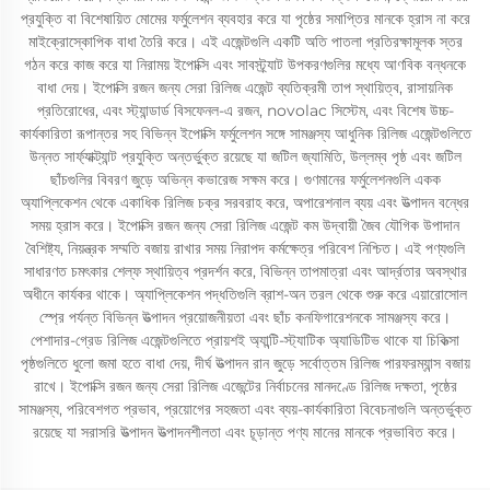
প্রযুক্তি বা বিশেষায়িত মোমের ফর্মুলেশন ব্যবহার করে যা পৃষ্ঠের সমাপ্তির মানকে হ্রাস না করে
মাইক্রোস্কোপিক বাধা তৈরি করে। এই এজেন্টগুলি একটি অতি পাতলা প্রতিরক্ষামূলক স্তর
গঠন করে কাজ করে যা নিরাময় ইপোক্সি এবং সাবস্ট্র্যাট উপকরণগুলির মধ্যে আণবিক বন্ধনকে
বাধা দেয়। ইপোক্সি রজন জন্য সেরা রিলিজ এজেন্ট ব্যতিক্রমী তাপ স্থায়িত্ব, রাসায়নিক
প্রতিরোধের, এবং স্ট্যান্ডার্ড বিসফেনল-এ রজন, novolac সিস্টেম, এবং বিশেষ উচ্চ-
কার্যকারিতা রূপান্তর সহ বিভিন্ন ইপোক্সি ফর্মুলেশন সঙ্গে সামঞ্জস্য আধুনিক রিলিজ এজেন্টগুলিতে
উন্নত সার্ফ্যাক্ট্যান্ট প্রযুক্তি অন্তর্ভুক্ত রয়েছে যা জটিল জ্যামিতি, উল্লম্ব পৃষ্ঠ এবং জটিল
ছাঁচগুলির বিবরণ জুড়ে অভিন্ন কভারেজ সক্ষম করে। গুণমানের ফর্মুলেশনগুলি একক
অ্যাপ্লিকেশন থেকে একাধিক রিলিজ চক্র সরবরাহ করে, অপারেশনাল ব্যয় এবং উত্পাদন বন্ধের
সময় হ্রাস করে। ইপোক্সি রজন জন্য সেরা রিলিজ এজেন্ট কম উদ্বায়ী জৈব যৌগিক উপাদান
বৈশিষ্ট্য, নিয়ন্ত্রক সম্মতি বজায় রাখার সময় নিরাপদ কর্মক্ষেত্র পরিবেশ নিশ্চিত। এই পণ্যগুলি
সাধারণত চমৎকার শেল্ফ স্থায়িত্ব প্রদর্শন করে, বিভিন্ন তাপমাত্রা এবং আর্দ্রতার অবস্থার
অধীনে কার্যকর থাকে। অ্যাপ্লিকেশন পদ্ধতিগুলি ব্রাশ-অন তরল থেকে শুরু করে এয়ারোসোল
স্প্রে পর্যন্ত বিভিন্ন উত্পাদন প্রয়োজনীয়তা এবং ছাঁচ কনফিগারেশনকে সামঞ্জস্য করে।
পেশাদার-গ্রেড রিলিজ এজেন্টগুলিতে প্রায়শই অ্যান্টি-স্ট্যাটিক অ্যাডিটিভ থাকে যা চিকিত্সা
পৃষ্ঠগুলিতে ধুলো জমা হতে বাধা দেয়, দীর্ঘ উত্পাদন রান জুড়ে সর্বোত্তম রিলিজ পারফরম্যান্স বজায়
রাখে। ইপোক্সি রজন জন্য সেরা রিলিজ এজেন্টের নির্বাচনের মানদণ্ডে রিলিজ দক্ষতা, পৃষ্ঠের
সামঞ্জস্য, পরিবেশগত প্রভাব, প্রয়োগের সহজতা এবং ব্যয়-কার্যকারিতা বিবেচনাগুলি অন্তর্ভুক্ত
রয়েছে যা সরাসরি উত্পাদন উত্পাদনশীলতা এবং চূড়ান্ত পণ্য মানের মানকে প্রভাবিত করে।