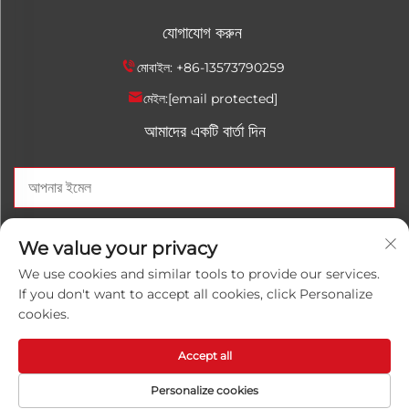
যোগাযোগ করুন
মোবাইল:
+86-13573790259
মেইল:
[email protected]
আমাদের একটি বার্তা দিন
এখন পাঠান
We value your privacy
We use cookies and similar tools to provide our services.
If you don't want to accept all cookies, click Personalize
cookies.
কপিরাইট © 2025 চীনা শানড়োং লুওয়ানহোং রাসায়নিক কো., লিমিটেড। সব অধিকার
সংরক্ষিত।
গোপনীয়তা নীতি
Accept all
Personalize cookies