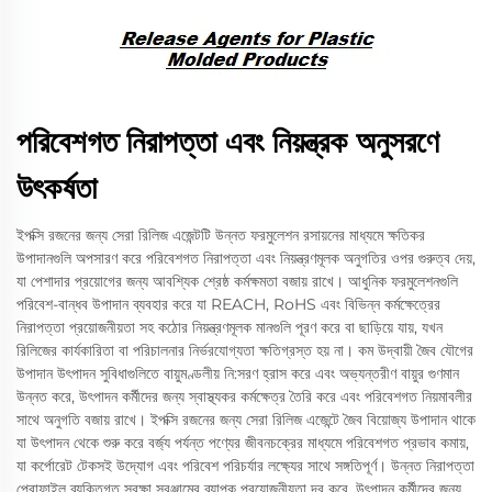
পরিবেশগত নিরাপত্তা এবং নিয়ন্ত্রক অনুসরণে
উৎকর্ষতা
ইপক্সি রজনের জন্য সেরা রিলিজ এজেন্টটি উন্নত ফরমুলেশন রসায়নের মাধ্যমে ক্ষতিকর
উপাদানগুলি অপসারণ করে পরিবেশগত নিরাপত্তা এবং নিয়ন্ত্রণমূলক অনুগতির ওপর গুরুত্ব দেয়,
যা পেশাদার প্রয়োগের জন্য আবশ্যিক শ্রেষ্ঠ কর্মক্ষমতা বজায় রাখে। আধুনিক ফরমুলেশনগুলি
পরিবেশ-বান্ধব উপাদান ব্যবহার করে যা REACH, RoHS এবং বিভিন্ন কর্মক্ষেত্রের
নিরাপত্তা প্রয়োজনীয়তা সহ কঠোর নিয়ন্ত্রণমূলক মানগুলি পূরণ করে বা ছাড়িয়ে যায়, যখন
রিলিজের কার্যকারিতা বা পরিচালনার নির্ভরযোগ্যতা ক্ষতিগ্রস্ত হয় না। কম উদ্বায়ী জৈব যৌগের
উপাদান উৎপাদন সুবিধাগুলিতে বায়ুমণ্ডলীয় নি:সরণ হ্রাস করে এবং অভ্যন্তরীণ বায়ুর গুণমান
উন্নত করে, উৎপাদন কর্মীদের জন্য স্বাস্থ্যকর কর্মক্ষেত্র তৈরি করে এবং পরিবেশগত নিয়মাবলীর
সাথে অনুগতি বজায় রাখে। ইপক্সি রজনের জন্য সেরা রিলিজ এজেন্টে জৈব বিয়োজ্য উপাদান থাকে
যা উৎপাদন থেকে শুরু করে বর্জ্য পর্যন্ত পণ্যের জীবনচক্রের মাধ্যমে পরিবেশগত প্রভাব কমায়,
যা কর্পোরেট টেকসই উদ্যোগ এবং পরিবেশ পরিচর্যার লক্ষ্যের সাথে সঙ্গতিপূর্ণ। উন্নত নিরাপত্তা
প্রোফাইল ব্যক্তিগত সুরক্ষা সরঞ্জামের ব্যাপক প্রয়োজনীয়তা দূর করে, উৎপাদন কর্মীদের জন্য