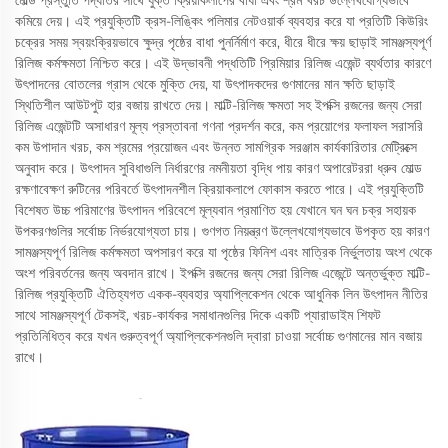
মোল্ড প্রস্তুতি পদ্ধতির সাথে যুক্ত ক্রিয়াকলাপের বাধা এবং শ্রম খরচ উল্লেখযোগ্যভাবে
কমিয়ে দেয়। এই প্রযুক্তিটি ক্রস-লিঙ্কিং পলিমার নেটওয়ার্ক ব্যবহার করে যা প্রতিটি কিউরিং
চক্রের সময় স্বয়ংক্রিয়ভাবে ক্ষুদ্র পৃষ্ঠের বাধা পুনর্নির্মাণ করে, ধীরে ধীরে ক্ষয় ছাড়াই সামঞ্জস্যপূর্ণ
রিলিজ কর্মক্ষমতা নিশ্চিত করে। এই উদ্ভাবনী পদ্ধতিটি প্রিমিয়ার রিলিজ এজেন্ট ব্যর্থতার কারণে
উৎপাদনের বোতলের গ্রাস থেকে মুক্তি দেয়, যা উৎপাদকদের গুণমানের মান ক্ষতি ছাড়াই
স্থিতিশীল আউটপুট হার বজায় রাখতে দেয়। মাল্টি-রিলিজ ক্ষমতা সহ ইপক্সি রজনের জন্য সেরা
রিলিজ এজেন্টটি অসাধারণ মূল্য প্রস্তাবনা গণনা প্রদর্শন করে, কম প্রয়োগের ফলাফল সরাসরি
কম উপাদান খরচ, কম শ্রমের প্রয়োজন এবং উন্নত সামগ্রিক সরঞ্জাম কার্যকারিতার মেট্রিক্সে
অনুবাদ করে। উৎপাদন সুবিধাগুলি নির্ধারণের নমনীয়তা বৃদ্ধি পায় কারণ অপারেটররা ধ্রুব মোল্ড
রক্ষণাবেক্ষণ রুটিনের পরিবর্তে উৎপাদনশীল ক্রিয়াকলাপে ফোকাস করতে পারে। এই প্রযুক্তিটি
বিশেষত উচ্চ পরিমাণের উৎপাদন পরিবেশে মূল্যবান প্রমাণিত হয় যেখানে ঘন ঘন চক্র সহায়ক
উপকরণগুলির সর্বোচ্চ নির্ভরযোগ্যতা চায়। গুণগত নিয়ন্ত্রণ উল্লেখযোগ্যভাবে উপকৃত হয় কারণ
সামঞ্জস্যপূর্ণ রিলিজ কর্মক্ষমতা অপসারণ করে যা পৃষ্ঠের ফিনিশ এবং মাত্রিক নির্ভুলতায় অংশ থেকে
অংশ পরিবর্তনের জন্য অবদান রাখে। ইপক্সি রজনের জন্য সেরা রিলিজ এজেন্টে অন্তর্ভুক্ত মাল্টি-
রিলিজ প্রযুক্তিটি ঐতিহ্যগত একক-ব্যবহার অ্যাপ্লিকেশন থেকে আধুনিক লিন উৎপাদন নীতির
সাথে সামঞ্জস্যপূর্ণ টেকসই, খরচ-কার্যকর সমাধানগুলির দিকে একটি প্যারাডাইম শিফট
প্রতিনিধিত্ব করে যখন গুরুত্বপূর্ণ অ্যাপ্লিকেশনগুলি দ্বারা চাওয়া সর্বোচ্চ গুণমানের মান বজায়
রাখে।