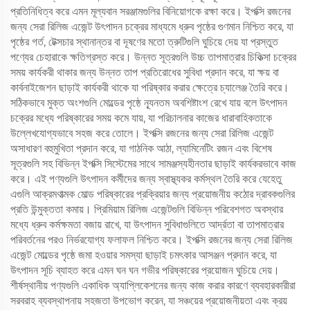
প্রতিনিধিত্ব করে এমন মূল্যবান সরঞ্জামগুলির বিনিয়োগকে রক্ষা করে। ইপক্সি রজনের
জন্য সেরা রিলিজ এজেন্ট উৎপাদন চক্রের মাধ্যমে ধ্রুব পৃষ্ঠের গুণমান নিশ্চিত করে, যা
পৃষ্ঠের গর্ত, টেক্সচার স্থানান্তর বা দূষণের মতো ত্রুটিগুলি ঘুচিয়ে দেয় যা প্রস্তুত
পণ্যের চেহারাকে ক্ষতিগ্রস্ত করে। উন্নত সূত্রগুলি উচ্চ তাপমাত্রার চিকিত্সা চক্রের
সময় কার্যকরী থাকার জন্য উন্নত তাপ প্রতিরোধের সুবিধা প্রদান করে, যা ক্ষয় বা
কার্বনাইজেশন ছাড়াই কার্যকরী থাকে যা পরিষ্কার করার ক্ষেত্রে চ্যালেঞ্জ তৈরি করে।
সঠিকভাবে মুক্ত অংশগুলি মোল্ডের পৃষ্ঠে ন্যূনতম অবশিষ্টাংশ রেখে যায় বলে উৎপাদন
চক্রের মধ্যে পরিষ্কারের সময় কমে যায়, যা পরিচালনার কাজের ধারাবাহিকতাকে
উল্লেখযোগ্যভাবে সহজ করে তোলে। ইপক্সি রজনের জন্য সেরা রিলিজ এজেন্ট
অসাধারণ বহুমুখিতা প্রদান করে, যা গাঠনিক আঠা, ল্যামিনেটিং রজন এবং বিশেষ
সূত্রগুলি সহ বিভিন্ন ইপক্সি সিস্টেমের সাথে সামঞ্জস্যহীনতার ছাড়াই কার্যকরভাবে কাজ
করে। এই পণ্যগুলি উৎপাদন কর্মীদের জন্য স্বাস্থ্যকর কর্মস্থল তৈরি করে যেহেতু
এগুলি আক্রমণাত্মক মোল্ড পরিষ্কারের প্রক্রিয়ার জন্য প্রয়োজনীয় কঠোর দ্রাবকগুলির
প্রতি উন্মুক্ততা কমায়। প্রিমিয়াম রিলিজ এজেন্টগুলি বিভিন্ন পরিবেশগত অবস্থার
মধ্যে ধ্রুব কর্মক্ষমতা বজায় রাখে, যা উৎপাদন সুবিধাগুলিতে আর্দ্রতা বা তাপমাত্রার
পরিবর্তনের পরও নির্ভরযোগ্য ফলাফল নিশ্চিত করে। ইপক্সি রজনের জন্য সেরা রিলিজ
এজেন্ট মোল্ডের পৃষ্ঠে জমা হওয়ার সমস্যা ছাড়াই চমৎকার আসঞ্জন প্রদান করে, যা
উৎপাদন সূচি ব্যাহত করে এমন ঘন ঘন গভীর পরিষ্কারের প্রয়োজন ঘুচিয়ে দেয়।
শীর্ষস্থানীয় পণ্যগুলি একাধিক অ্যাপ্লিকেশনের জন্য কাজ করার কারণে ব্যবহারকারীরা
সরবরাহ ব্যবস্থাপনায় সহজতা উপভোগ করেন, যা সঞ্চয়ের প্রয়োজনীয়তা এবং ক্রয়