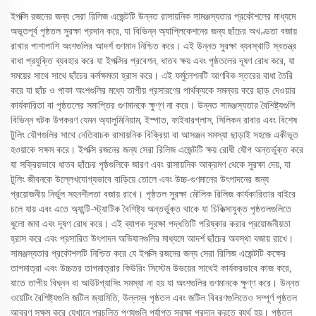
ইপক্সি রজনের জন্য সেরা রিলিজ এজেন্টটি উন্নত রাসায়নিক সামঞ্জস্যতার প্রকৌশলের মাধ্যমে
অভূতপূর্ব পৃষ্ঠতল সুরক্ষা প্রদান করে, যা বিভিন্ন অ্যাপ্লিকেশনের জন্য ছাঁচের অখণ্ডতা বজায়
রাখার পাশাপাশি অংশগুলির আদর্শ গুণমান নিশ্চিত করে। এই উন্নত সুরক্ষা ব্যবস্থাটি স্বতন্ত্র
বাধা প্রযুক্তি ব্যবহার করে যা ইপক্সির প্রবেশন, ধাতব ক্ষয় এবং পৃষ্ঠতলের দূষণ রোধ করে, যা
সময়ের সাথে সাথে ছাঁচের কর্মক্ষমতা হ্রাস করে। এই ফর্মুলেশনটি আণবিক স্তরের বাধা তৈরি
করে যা ছাঁচ ও পাকা অংশগুলির মধ্যে তাপীয় প্রসারণের পার্থক্যকে সমন্বয় করে ছাড় দেওয়ার
কার্যকারিতা বা পৃষ্ঠতলের সমাপ্তির গুণমানকে ক্ষুণ্ণ না করে। উন্নত সামঞ্জস্যতার বৈশিষ্ট্যগুলি
বিভিন্ন ঘটক উপকরণ যেমন অ্যালুমিনিয়াম, ইস্পাত, ফাইবারগ্লাস, সিলিকন রাবার এবং বিশেষ
টুলিং যৌগগুলির সাথে নেতিবাচক রাসায়নিক বিক্রিয়া বা আসঞ্জন সমস্যা ছাড়াই সহজে একীভূত
হওয়াকে সক্ষম করে। ইপক্সি রজনের জন্য সেরা রিলিজ এজেন্টটি ক্ষয় রোধী যৌগ অন্তর্ভুক্ত করে
যা সক্রিয়ভাবে ধাতব ছাঁচের পৃষ্ঠগুলিকে জারণ এবং রাসায়নিক আক্রমণ থেকে সুরক্ষা দেয়, যা
টুলিং জীবনকে উল্লেখযোগ্যভাবে বাড়িয়ে তোলে এবং উচ্চ-গুণমানের উৎপাদনের জন্য
প্রয়োজনীয় নির্ভুল সহনশীলতা বজায় রাখে। পৃষ্ঠতল সুরক্ষা মৌলিক রিলিজ কার্যকারিতার বাইরে
চলে যায় এবং এতে অ্যান্টি-স্ট্যাটিক বৈশিষ্ট্য অন্তর্ভুক্ত থাকে যা চিকিত্সাযুক্ত পৃষ্ঠতলগুলিতে
ধুলো জমা এবং দূষণ রোধ করে। এই ব্যাপক সুরক্ষা পদ্ধতিটি পরিষ্কার করার প্রয়োজনীয়তা
হ্রাস করে এবং প্রসারিত উৎপাদন অভিযানগুলির মাধ্যমে আদর্শ ছাঁচের অবস্থা বজায় রাখে।
সামঞ্জস্যতার প্রকৌশলটি নিশ্চিত করে যে ইপক্সি রজনের জন্য সেরা রিলিজ এজেন্টটি কক্ষের
তাপমাত্রা এবং উচ্চতর তাপমাত্রার কিউরিং সিস্টেম উভয়ের সাথেই কার্যকরভাবে কাজ করে,
যাতে তাপীয় বিঘ্নন বা আউটগ্যাসিং সমস্যা না হয় যা অংশগুলির গুণমানকে ক্ষুণ্ণ করে। উন্নত
ওয়েটিং বৈশিষ্ট্যগুলি জটিল জ্যামিতি, উল্লম্ব পৃষ্ঠতল এবং জটিল বিবরণগুলিতেও সম্পূর্ণ পৃষ্ঠতল
আবরণ সক্ষম করে যেখানে প্রচলিত পণ্যগুলি পর্যাপ্ত সুরক্ষা প্রদান করতে ব্যর্থ হয়। পৃষ্ঠতল