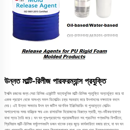
উন্নত মাল্টি-রিলীজ পারফরম্যান্স প্রযুক্তি
ইপক্সি রজনের জন্য সেরা রিলিজ এজেন্টটি অত্যাধুনিক মাল্টি-রিলিজ প্রযুক্তি অন্তর্ভুক্ত করে যা
একক প্রয়োগ থেকে অসংখ্য সফল ডিমোল্ডিং চক্র সরবরাহ করে উৎপাদনের দক্ষতাকে বদলে
দেয়। এই উন্নত ক্ষমতার উৎস হল জটিল আণবিক ইঞ্জিনিয়ারিং যা পুনরাবৃত্ত মোল্ডিং
অপারেশনের সময় যান্ত্রিক ক্ষয় এবং রাসায়নিক বিয়োজনের বিরুদ্ধে স্থায়ী, স্ব-নবীকরণযোগ্য
বাধা স্তর তৈরি করে। ঘন ঘন পুনঃপ্রয়োগের প্রয়োজনীয়তা সহ প্রচলিত পণ্যগুলির বিপরীতে,
প্রিমিয়াম মাল্টি-রিলিজ ফর্মুলেশনগুলি ডজন খানেক চক্র জুড়ে কার্যকারিতা বজায় রাখে, যা ঘন ঘন