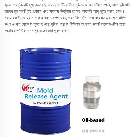
সুরক্ষা প্রযুক্তিটি সূক্ষ্ম বন্ধন রোধ করে যা ধীরে ধীরে পৃষ্ঠতলের ক্ষয় ঘটাতে পারে, যাতে ছাঁচগুলি
তাদের মূল সমাপ্তির গুণমান এবং মাত্রার নির্ভুলতা তাদের কার্যকরী আয়ু জুড়ে বজায় রাখে।
ব্যবহারকারীদের হ্রাস পাওয়া রক্ষণাবেক্ষণ খরচ, প্রসারিত ছাঁচ সেবা ব্যবধান এবং ধারাবাহিক
অংশ গুণমান থেকে উপকৃত হওয়ার সুবিধা পায় যা বিভিন্ন উৎপাদন অ্যাপ্লিকেশনগুলির জন্য
কঠোর স্পেসিফিকেশন প্রয়োজনীয়তা পূরণ করে।