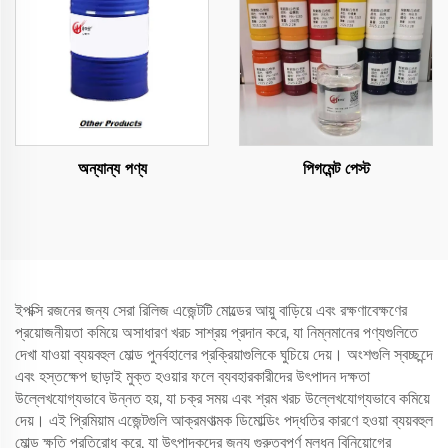
অন্যান্য পণ্য
পিগমেন্ট পেস্ট
ইপক্সি রজনের জন্য সেরা রিলিজ এজেন্টটি মোল্ডের আয়ু বাড়িয়ে এবং রক্ষণাবেক্ষণের
প্রয়োজনীয়তা কমিয়ে অসাধারণ খরচ সাশ্রয় প্রদান করে, যা নিম্নমানের পণ্যগুলিতে
দেখা যাওয়া ব্যয়বহুল মোল্ড পুনর্বহালের প্রক্রিয়াগুলিকে ঘুচিয়ে দেয়। অংশগুলি স্বচ্ছন্দে
এবং হস্তক্ষেপ ছাড়াই মুক্ত হওয়ার ফলে ব্যবহারকারীদের উৎপাদন দক্ষতা
উল্লেখযোগ্যভাবে উন্নত হয়, যা চক্র সময় এবং শ্রম খরচ উল্লেখযোগ্যভাবে কমিয়ে
দেয়। এই প্রিমিয়াম এজেন্টগুলি আক্রমণাত্মক ডিমোল্ডিং পদ্ধতির কারণে হওয়া ব্যয়বহুল
মোল্ড ক্ষতি প্রতিরোধ করে, যা উৎপাদকদের জন্য গুরুত্বপূর্ণ মূলধন বিনিয়োগের