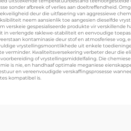
s bied uitstekende temperatuurbestand teenoorgesteld
e sonder afbreek of verlies aan doeltreffendheid. Omg
ekveiligheid deur die uitfasering van aggressiewe che
biliteit neem aansienlik toe aangesien dieselfde vrystel
 verskeie gespesialiseerde produkte vir verskillende har
it in verlengde raklewe-stabiliteit en eenvoudige toep
eerstaan kontaminasie deur stof en atmosferiese vog, e
ldige vrystellingsmoontlikhede uit enkele toediening
te verminder. Kwaliteitsversekering verbeter deur die e
orbereiding of vrystellingsmiddelfaling. Die chemiese 
mie is nie, en handhaaf optimale meganiese eienskappe 
stuur en vereenvoudigde verskaffingsprosesse wanneer 
es kompatibel is.