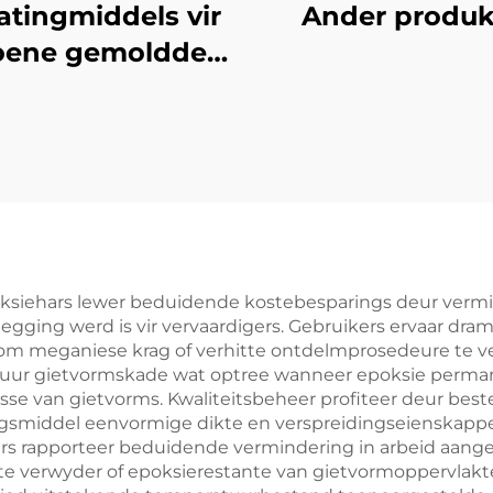
atingmiddels vir
Ander produk
oene gemoldde
produkte
oksiehars lewer beduidende kostebesparings deur vermi
egging werd is vir vervaardigers. Gebruikers ervaar dra
 meganiese krag of verhitte ontdelmprosedeure te vere
duur gietvormskade wat optree wanneer epoksie perma
usse van gietvorms. Kwaliteitsbeheer profiteer deur be
ingsmiddel eenvormige dikte en verspreidingseienskappe
ers rapporteer beduidende vermindering in arbeid aange
e verwyder of epoksierestante van gietvormoppervlakte