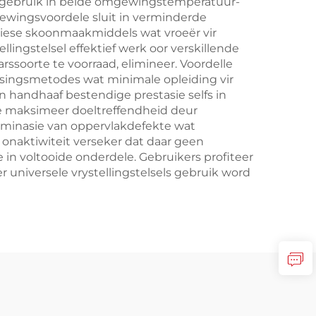
e gebruik in beide omgewingstemperatuur-
ewingsvoordele sluit in verminderde
miese skoonmaakmiddels wat vroeër vir
lingstelsel effektief werk oor verskillende
ssoorte te voorraad, elimineer. Voordelle
assingsmetodes wat minimale opleiding vir
n handhaaf bestendige prestasie selfs in
e maksimeer doeltreffendheid deur
liminasie van oppervlakdefekte wat
onaktiwiteit verseker dat daar geen
in voltooide onderdele. Gebruikers profiteer
universele vrystellingstelsels gebruik word