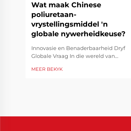
Wat maak Chinese
poliuretaan-
vrystellingsmiddel 'n
globale nywerheidkeuse?
Innovasie en Benaderbaarheid Dryf
Globale Vraag In die wereld van
industriële vervaardiging is
MEER BEKYK
doeltreffendheid en presisie
sleutelelemente om 'n konstante
produkkwaliteit te verseker. Die
Chinees Poliuretaan
Vrystelingsmiddel het na vore
getree as 'n sleuteloplossing t...