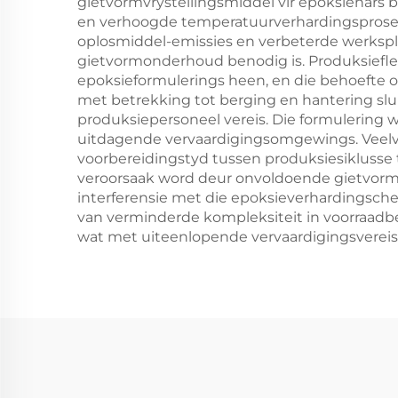
gietvormvrystellingsmiddel vir epoksiehar
en verhoogde temperatuurverhardingsprosess
oplosmiddel-emissies en verbeterde werkspl
gietvormonderhoud benodig is. Produksiefleksi
epoksieformulerings heen, en die behoefte om
met betrekking tot berging en hantering slu
produksiepersoneel vereis. Die formulering w
uitdagende vervaardigingsomgewings. Veelvu
voorbereidingstyd tussen produksiesiklusse 
veroorsaak word deur onvoldoende gietvormvo
interferensie met die epoksieverhardingsche
van verminderde kompleksiteit in voorraadbe
wat met uiteenlopende vervaardigingsvereist