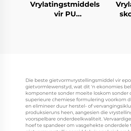
Vrylatingstmiddels
Vryl
vir PU
sk
Halweerstandige
Skuim Geformeerde
Produkte
Die beste gietvormvrystellingsmiddel vir ep
gietvormlewenstyd, wat dit 'n ekonomies bel
komponente sonder moeite loskom sonder om
superieure chemiese formulering voorkom 
en elimineer duur herstel- of vervangingsikl
produksieruns heen, aangesien die vrystell
voorspelbare onderdeelkwaliteit. Vervaardig
hoef te spandeer om vasgehekte onderdele t