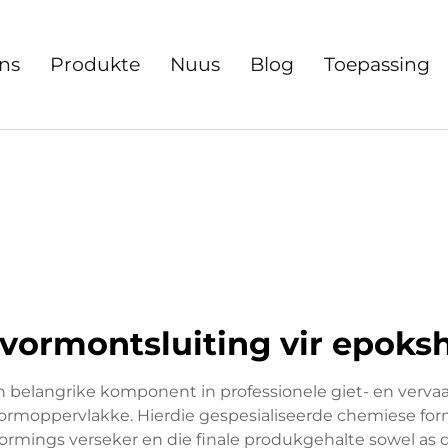
ns
Produkte
Nuus
Blog
Toepassing
 vormontsluiting vir epoksh
 'n belangrike komponent in professionele giet- en verv
vormoppervlakke. Hierdie gespesialiseerde chemiese for
rmings verseker en die finale produkgehalte sowel as d