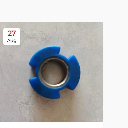
27
2
Aug
Se