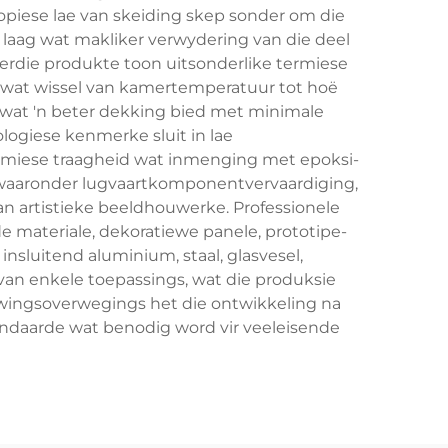
piese lae van skeiding skep sonder om die
e laag wat makliker verwydering van die deel
erdie produkte toon uitsonderlike termiese
ls wat wissel van kamertemperatuur tot hoë
g wat 'n beter dekking bied met minimale
ogiese kenmerke sluit in lae
emiese traagheid wat inmenging met epoksi-
 waaronder lugvaartkomponentvervaardiging,
n artistieke beeldhouwerke. Professionele
e materiale, dekoratiewe panele, prototipe-
nsluitend aluminium, staal, glasvesel,
 van enkele toepassings, wat die produksie
ewingsoverwegings het die ontwikkeling na
tandaarde wat benodig word vir veeleisende