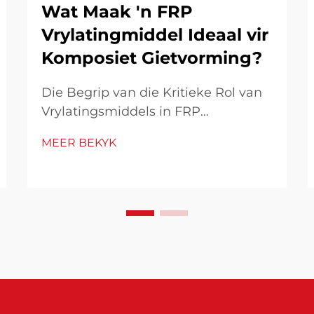
Wat Maak 'n FRP
Vrylatingmiddel Ideaal vir
Komposiet Gietvorming?
Die Begrip van die Kritieke Rol van
Vrylatingsmiddels in FRP
Vervaardiging In die wêreld van
MEER BEKYK
komposietvervaardiging, speel FRP
vrylatingsmiddels 'n onontbeerlike
rol in die versekering van
suksesvolle vormgewingsoperasies.
Hierdie spesialiseerde chemiese
formulerings skep 'n ...