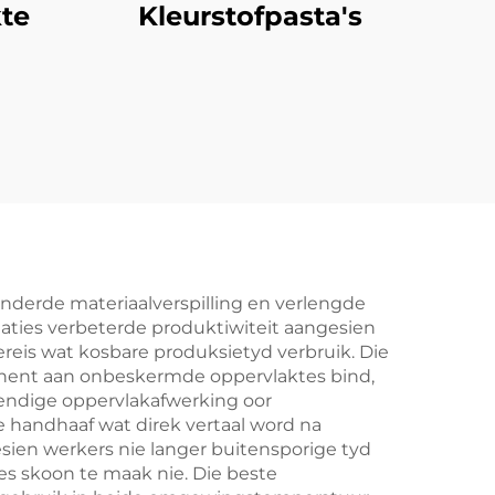
te
Kleurstofpasta's
nderde materiaalverspilling en verlengde
maties verbeterde produktiwiteit aangesien
is wat kosbare produksietyd verbruik. Die
nent aan onbeskermde oppervlaktes bind,
stendige oppervlakafwerking oor
 handhaaf wat direk vertaal word na
sien werkers nie langer buitensporige tyd
s skoon te maak nie. Die beste