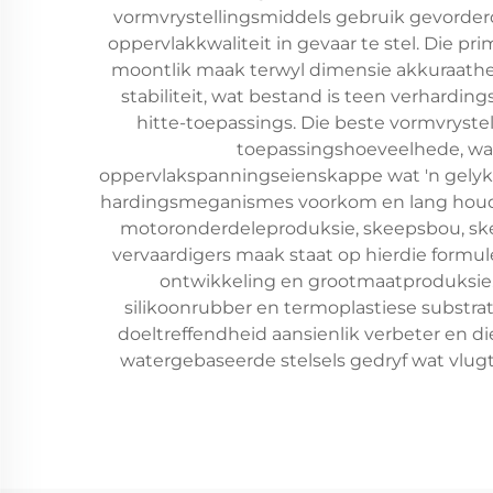
vormvrystellingsmiddels gebruik gevorder
oppervlakkwaliteit in gevaar te stel. Die p
moontlik maak terwyl dimensie akkuraathei
stabiliteit, wat bestand is teen verhardi
hitte-toepassings. Die beste vormvryste
toepassingshoeveelhede, wat
oppervlakspanningseienskappe wat 'n gelyk
hardingsmeganismes voorkom en lang houdba
motoronderdeleproduksie, skeepsbou, skep
vervaardigers maak staat op hierdie formul
ontwikkeling en grootmaatproduksie. D
silikoonrubber en termoplastiese substrat
doeltreffendheid aansienlik verbeter en 
watergebaseerde stelsels gedryf wat vlugt