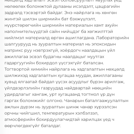
нөхцөлд хадгалалт эсвэл боловсруулалт явуулах үед
нөлөөлөх боломжтой дулааны исэлдэлт, цацрагийн
задралд тэсвэртэй байдаг. Энэ найрлага нь хөнгөн
жинтэй шилэн ширмийн бат бэхжүүлэлт,
нүүрстөрөгчийн ширмийн материалын хамт ахуйн
наполнительүүдтэй сайн нийцдэг ба хөгжилттэй
нийлмэл материалд өргөн ашиглагдана. Лабораторийн
шалгуурууд нь зууралтын материал нь эпоксидын
матрикс руу нэвтрэхгүй, хоёрдогч наалдацын үйл
ажиллагаа эсвэл будагны наалдацыг муутгах
гадаргуугийн бохирдол үүсгэхгүйг баталсан.
Тогтвортой химийн найрлага нь хадгалалтын нөхцөлд
шилжихэд хадгалалтын хугацаа муудах, ажиллагааны
хувьд ялгаатай байдал үүсэх асуудлыг бүрэн арилгаж,
үйлдвэрлэлийн газруудад найдвартай нөөцийн
удирдлагыг хангаж, урт хугацаанд тогтмол үр дүн
гаргах боломжийг олгоно. Чанарын баталгаажуулалтын
ажлын дүрэм нь зууралтын шинж чанар хүрээлсэн
орчны чийгшил, температурын хэлбэлзэл,
атмосферийн бохирдуулагчидтай харилцах үед ч
өөрчлөгдөхгүйг баталдаг.