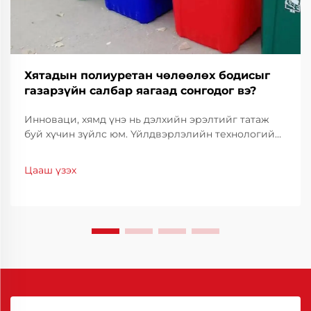
Хятадын полиуретан чөлөөлөх бодисыг
газарзүйн салбар яагаад сонгодог вэ?
Инноваци, хямд үнэ нь дэлхийн эрэлтийг татаж
буй хүчин зүйлс юм. Үйлдвэрлэлийн технологийн
салбарт үйлдвэрлэлийн чанарыг тогтвортой
байлгахын тулд үр ашигтай байдал, нарийвчлал
Цааш үзэх
нь чухал үүрэг гүйцэтгэдэг. Хятадын полиуретан
тусгаарлагч нь тогтоогч шийдэл болж байгаа
бөгөөд...