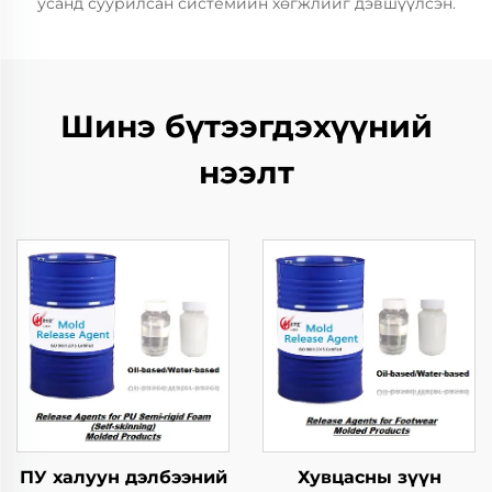
усанд суурилсан системийн хөгжлийг дэвшүүлсэн.
Шинэ бүтээгдэхүүний
нээлт
ПУ халуун дэлбээний
Хувцасны зүүн