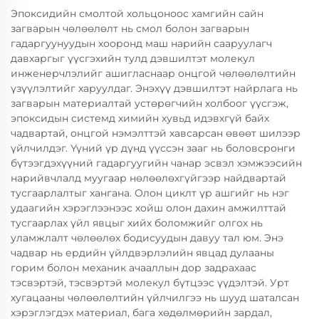
Эпоксидийн смолтой хольцоноос хамгийн сайн
загварын чөлөөлөлт нь смол болон загварын
гадаргуунуудын хооронд маш нарийн сааруулагч
давхаргыг үүсгэхийн тулд дэвшилтэт молекул
инженерчлэлийг ашигласнаар онцгой чөлөөлөлтийн
үзүүлэлтийг харуулдаг. Энэхүү дэвшилтэт найрлага нь
загварын материалтай устөрөгчийн холбоог үүсгэж,
эпоксидын системд химийн хувьд идэвхгүй байх
чадвартай, онцгой нэмэлттэй хавсарсан өвөөт шилээр
үйлчилдэг. Үүний үр дүнд үүссэн зааг нь боловсронги
бүтээгдэхүүний гадаргуугийн чанар эсвэл хэмжээсийн
нарийвчлалд муугаар нөлөөлөхгүйгээр найдвартай
тусгаарлалтыг хангана. Олон циклт үр ашгийг нь нэг
удаагийн хэрэглээнээс хойш олон дахин амжилттай
тусгаарлах үйл явцыг хийх боломжийг олгох нь
уламжлалт чөлөөлөх бодисуудын давуу тал юм. Энэ
чадвар нь ердийн үйлдвэрлэлийн явцад дулааны
горим болон механик ачааллын дор задрахаас
тэсвэртэй, тэсвэртэй молекул бүтцээс үүдэлтэй. Урт
хугацааны чөлөөлөлтийн үйлчилгээ нь шууд шаталсан
хэрэглэгдэх материал, бага хөдөлмөрийн зардал,