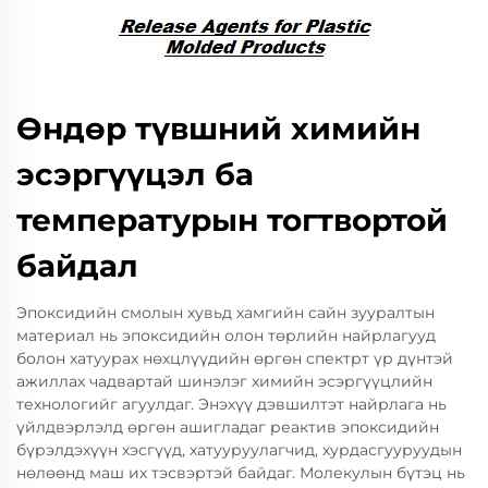
Өндөр түвшний химийн
эсэргүүцэл ба
температурын тогтвортой
байдал
Эпоксидийн смолын хувьд хамгийн сайн зууралтын
материал нь эпоксидийн олон төрлийн найрлагууд
болон хатуурах нөхцлүүдийн өргөн спектрт үр дүнтэй
ажиллах чадвартай шинэлэг химийн эсэргүүцлийн
технологийг агуулдаг. Энэхүү дэвшилтэт найрлага нь
үйлдвэрлэлд өргөн ашигладаг реактив эпоксидийн
бүрэлдэхүүн хэсгүүд, хатууруулагчид, хурдасгууруудын
нөлөөнд маш их тэсвэртэй байдаг. Молекулын бүтэц нь