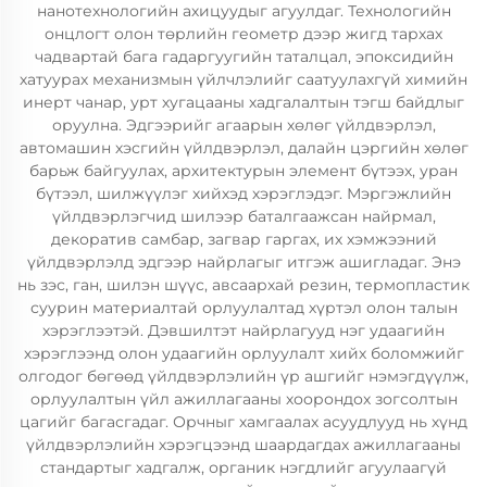
нанотехнологийн ахицуудыг агуулдаг. Технологийн
онцлогт олон төрлийн геометр дээр жигд тархах
чадвартай бага гадаргуугийн таталцал, эпоксидийн
хатуурах механизмын үйлчлэлийг саатуулахгүй химийн
инерт чанар, урт хугацааны хадгалалтын тэгш байдлыг
оруулна. Эдгээрийг агаарын хөлөг үйлдвэрлэл,
автомашин хэсгийн үйлдвэрлэл, далайн цэргийн хөлөг
барьж байгуулах, архитектурын элемент бүтээх, уран
бүтээл, шилжүүлэг хийхэд хэрэглэдэг. Мэргэжлийн
үйлдвэрлэгчид шилээр баталгаажсан найрмал,
декоратив самбар, загвар гаргах, их хэмжээний
үйлдвэрлэлд эдгээр найрлагыг итгэж ашигладаг. Энэ
нь зэс, ган, шилэн шүүс, авсаархай резин, термопластик
суурин материалтай орлуулалтад хүртэл олон талын
хэрэглээтэй. Дэвшилтэт найрлагууд нэг удаагийн
хэрэглээнд олон удаагийн орлуулалт хийх боломжийг
олгодог бөгөөд үйлдвэрлэлийн үр ашгийг нэмэгдүүлж,
орлуулалтын үйл ажиллагааны хоорондох зогсолтын
цагийг багасгадаг. Орчныг хамгаалах асуудлууд нь хүнд
үйлдвэрлэлийн хэрэгцээнд шаардагдах ажиллагааны
стандартыг хадгалж, органик нэгдлийг агуулаагүй