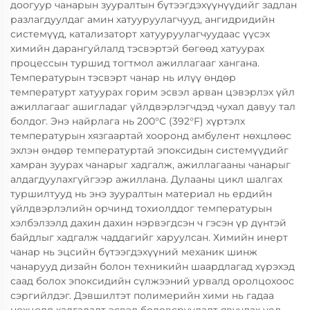
доогуур чанарын зууралтын бүтээгдэхүүнүүдийг задлан
разлагдуулдаг амин хатууруулагчууд, ангидридийн
системүүд, катализаторт хатууруулагчуудаас үүсэх
химийн дарангуйлалд тэсвэртэй бөгөөд хатуурах
процессын туршид тогтмол ажиллагааг хангана.
Температурын тэсвэрт чанар нь илүү өндөр
температурт хатуурах горим эсвэл арван цэвэрлэх үйл
ажиллагааг ашигладаг үйлдвэрлэгчдэд чухал давуу тал
болдог. Энэ найрлага нь 200°C (392°F) хүртэлх
температурын хязгаартай хооронд амбулент нөхцлөөс
эхлэн өндөр температуртай эпоксидын системүүдийг
хамран зуурах чанарыг хадгалж, ажиллагааны чанарыг
алдагдуулахгүйгээр ажиллана. Дулааны цикл шалгах
туршилтууд нь энэ зууралтын материал нь ердийн
үйлдвэрлэлийн орчинд тохиолддог температурын
хэлбэлзэлд дахин дахин нэрвэгдсэн ч гэсэн үр дүнтэй
байдлыг хадгалж чаддагийг харуулсан. Химийн инерт
чанар нь эцсийн бүтээгдэхүүний механик шинж
чанарууд дизайн болон техникийн шаардлагад хүрэхэд
саад болох эпоксидийн сүлжээний урвалд оролцохоос
сэргийлдэг. Дэвшилтэт полимерийн хими нь гадаа