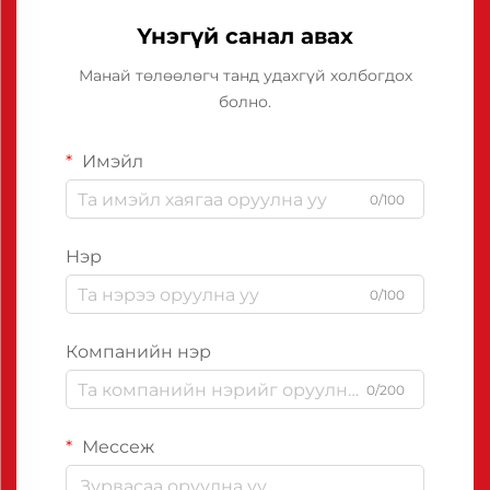
Үнэгүй санал авах
Манай төлөөлөгч танд удахгүй холбогдох
болно.
Имэйл
0/100
Нэр
0/100
Компанийн нэр
0/200
Мессеж