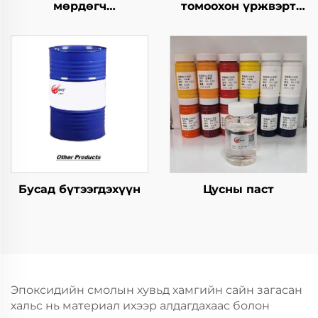
мөрдөгч
томоохон үржвэрт
бүтээгдэхүүнүүдийн
ашиглагдах
хэрэгсэл
шинжилгээний арга
Бусад бүтээгдэхүүн
Цусны паст
Эпоксидийн смолын хувьд хамгийн сайн загасан
хальс нь материал ихээр алдагдахаас болон