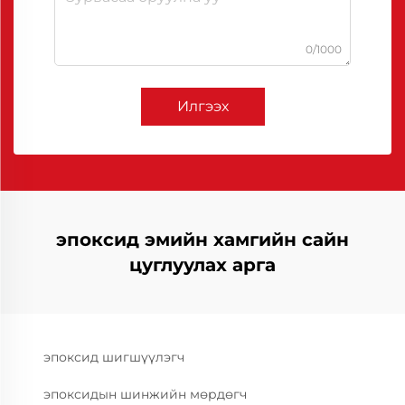
0/1000
Илгээх
эпоксид эмийн хамгийн сайн
цуглуулах арга
эпоксид шигшүүлэгч
эпоксидын шинжийн мөрдөгч