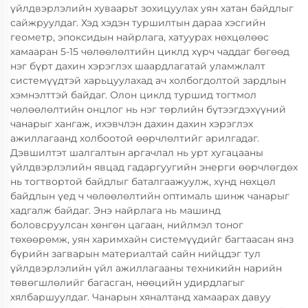
үйлдвэрлэлийн хуваарьт зохицуулах уян хатан байдлыг
сайжруулдаг. Хэд хэдэн туршилтын дараа хэсгийн
геометр, эпоксидын найрлага, хатуурах нөхцөлөөс
хамааран 5-15 чөлөөлөлтийн циклд хүрч чаддаг бөгөөд
нэг бүрт дахин хэрэглэх шаардлагатай уламжлалт
системүүдтэй харьцуулахад ач холбогдолтой зардлын
хэмнэлттэй байдаг. Олон циклд туршид тогтмол
чөлөөлөлтийн онцлог нь нэг төрлийн бүтээгдэхүүний
чанарыг хангаж, ихэвчлэн дахин дахин хэрэглэх
ажиллагаанд холбоотой өөрчлөлтийг арилгадаг.
Дэвшилтэт шалгалтын аргачлал нь урт хугацааны
үйлдвэрлэлийн явцад гадаргуугийн энерги өөрчлөгдөх
нь тогтвортой байдлыг баталгаажуулж, хүнд нөхцөл
байдлын үед ч чөлөөлөлтийн оптималь шинж чанарыг
хадгалж байдаг. Энэ найрлага нь машинд
боловсруулсан хөнгөн цагаан, нийлмэл тоног
төхөөрөмж, уян харимхайн системүүдийг багтаасан янз
бүрийн загварын материалтай сайн нийцдэг тул
үйлдвэрлэлийн үйл ажиллагааны техникийн нарийн
төвөгшлөлийг багасган, нөөцийн удирдлагыг
хялбаршуулдаг. Чанарын хяналтанд хамаарах давуу