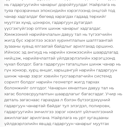
нь гадаргуугийн чанарыг доройтуулдаг. Найрлага нь
туяа прозрачных эпоксидийн хэрэглээнд онцгой тод
чанар хадгалдаг бөгөөд харагдах гадаад төрхийг
муутгах хүнд, цонхрох, гадаргуун дутагдал
үүсгэхгүйгээр оптик шинж чанарыг хадгалдаг.
Хэмжээний нарийвчлалын давуу тал нь түгээгчийн
жигд бус хэрэглээ эсвэл хуримтлалын шалтгаантай
зузааны хувьд ялгаатай байдлыг арилгахад оршино.
Иймээс эд ангиуд нь нарийн хэмжээсийн шаардлагад
нийцэж, нарийвчлалтай үйлдвэрлэлийн хэрэгцээнд
чухал болдог. Бага гадаргуун таталцлын шинж чанар нь
гүн хонхор, хурц өнцөг, харьцангуй нарийн гадаргуун
шинж чанар зэрэг хэвийн тусгаарлагчийн системд
сорилт болдог нарийн геометрт жигд тархах
боломжийг олгодог. Чанарын хяналтын давуу тал нь
хагас боловсруулалтын шаардлагыг багасгадаг. Учир нь
деталь загаснаас гарахдаа л бэлэн бүтээгдэхүүний
гадаргуун чанартай байдаг тул элэгдэл, полировк,
гадаргуугийн эмчилгээ зэрэг нэмэлт үйлчилгээний
ажиллагааг арилгана. Найрлага нь урт хугацааны
үйлдвэрлэлийн явцад гадаргуун чанарыг муутгах