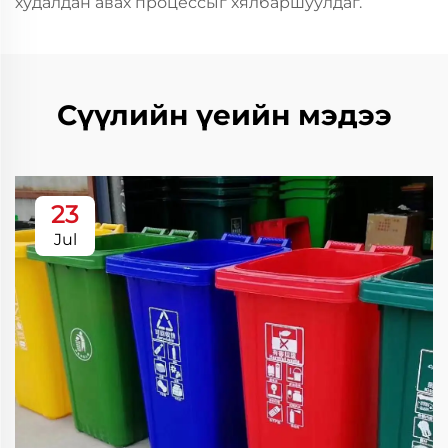
худалдан авах процессыг хялбаршуулдаг.
Сүүлийн үеийн мэдээ
23
Jul