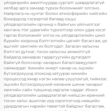
үйлдвэрийн ажилтнуудад сургалт шаардлагагүй
хялбар арга замаар түрхэх боломжийг олгоно.
Найрлага нь нунтаг болон атмосферийн чийгийн
бохирдолд тэсвэртэй бөгөөд хэцүү
үйлдвэрлэлийн орчинд ч байнгын үйлчилгээг
хангана. Нэг удаагийн түрхэлтээр олон удаа хэсэг
гаргах боломжийг олгох нь үйлдвэрлэлийн цикл
бүрийн хооронд бэлтгэлтийн цагийг багасгаж, үр
ашгийг хамгийн их болгодог. Загасан хальсны
бэлтгэл дутмаг, тосон хальсны амжилтгүй
байдалд хамаарах гадаргуугийн дутагдалт
байхгүй болсноор чанарын баталгаажуулалт
сайжирдаг. Химийн инерт чанар нь эцсийн
бүтээгдэхүүнд эпоксид хатуурах химийн
процессод ямар нэгэн нөлөө үзүүлэхгүй, тиймээс
эцсийн бүтээгдэхүүний механик шинж чанарыг
хамгийн сайн түвшинд хадгалж чаддаг. Ихэнх
үйлдвэрлэлийн шаардлагатай нийцсэн ерөнхий
тосон хальс ашиглах үед хэрэглэгчид нөөцийн
удирдлагын нарийн төвөгтэй байдлыг багасгаж,