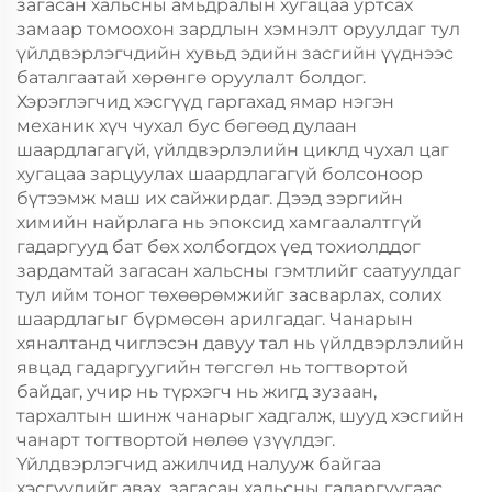
загасан хальсны амьдралын хугацаа уртсах
замаар томоохон зардлын хэмнэлт оруулдаг тул
үйлдвэрлэгчдийн хувьд эдийн засгийн үүднээс
баталгаатай хөрөнгө оруулалт болдог.
Хэрэглэгчид хэсгүүд гаргахад ямар нэгэн
механик хүч чухал бус бөгөөд дулаан
шаардлагагүй, үйлдвэрлэлийн циклд чухал цаг
хугацаа зарцуулах шаардлагагүй болсоноор
бүтээмж маш их сайжирдаг. Дээд зэргийн
химийн найрлага нь эпоксид хамгаалалтгүй
гадаргууд бат бөх холбогдох үед тохиолддог
зардамтай загасан хальсны гэмтлийг саатуулдаг
тул ийм тоног төхөөрөмжийг засварлах, солих
шаардлагыг бүрмөсөн арилгадаг. Чанарын
хяналтанд чиглэсэн давуу тал нь үйлдвэрлэлийн
явцад гадаргуугийн төгсгөл нь тогтвортой
байдаг, учир нь түрхэгч нь жигд зузаан,
тархалтын шинж чанарыг хадгалж, шууд хэсгийн
чанарт тогтвортой нөлөө үзүүлдэг.
Үйлдвэрлэгчид ажилчид налууж байгаа
хэсгүүдийг авах, загасан хальсны гадаргуугаас