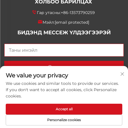
ХОЛБОО БАРИЛЦАХ
Гар утасны:
+86-13573790259
Мэйл:
[email protected]
БИДЭНД МЕССЕЖ ҮЛДЭЭГЭЭРЭЙ
Одоо илгээх
We value your privacy
We use cookies and similar tools to provide our services.
If you don't want to accept all cookies, click Personalize
Хуульчийн эрх © 2025 Орос Улаанхангай Луванхонг
cookies.
Химийн К°, Ltd. Бүх эрхүүд хадгалагдсан.
Нууцлалын
бодлого
Accept all
Personalize cookies