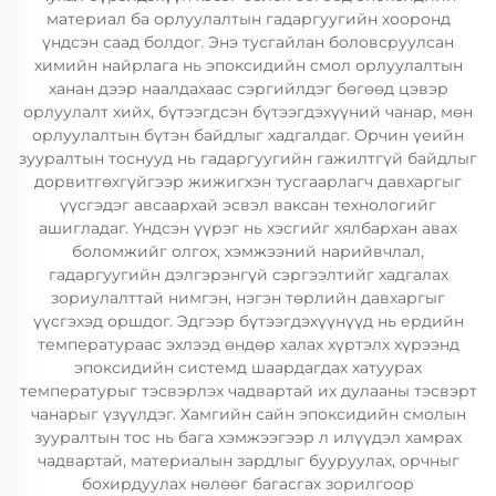
материал ба орлуулалтын гадаргуугийн хооронд
үндсэн саад болдог. Энэ тусгайлан боловсруулсан
химийн найрлага нь эпоксидийн смол орлуулалтын
ханан дээр наалдахаас сэргийлдэг бөгөөд цэвэр
орлуулалт хийх, бүтээгдсэн бүтээгдэхүүний чанар, мөн
орлуулалтын бүтэн байдлыг хадгалдаг. Орчин үеийн
зууралтын тоснууд нь гадаргуугийн гажилтгүй байдлыг
дорвитгөхгүйгээр жижигхэн тусгаарлагч давхаргыг
үүсгэдэг авсаархай эсвэл ваксан технологийг
ашигладаг. Үндсэн үүрэг нь хэсгийг хялбархан авах
боломжийг олгох, хэмжээний нарийвчлал,
гадаргуугийн дэлгэрэнгүй сэргээлтийг хадгалах
зориулалттай нимгэн, нэгэн төрлийн давхаргыг
үүсгэхэд оршдог. Эдгээр бүтээгдэхүүнүүд нь ердийн
температураас эхлээд өндөр халах хүртэлх хүрээнд
эпоксидийн системд шаардагдах хатуурах
температурыг тэсвэрлэх чадвартай их дулааны тэсвэрт
чанарыг үзүүлдэг. Хамгийн сайн эпоксидийн смолын
зууралтын тос нь бага хэмжээгээр л илүүдэл хамрах
чадвартай, материалын зардлыг бууруулах, орчныг
бохирдуулах нөлөөг багасгах зорилгоор