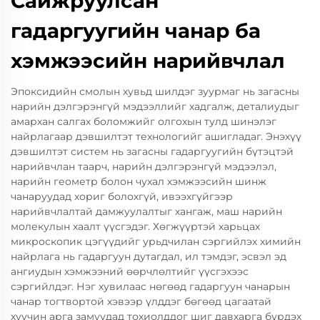
Сайжруулсан
гадаргуугийн чанар ба
хэмжээсийн нарийвчлал
Эпоксидийн смолын хувьд шилдэг зуурмаг нь загасны
нарийн дэлгэрэнгүй мэдээллийг хадгалж, деталиудыг
амархан салгах боломжийг олгохын тулд шинэлэг
найрлагаар дэвшилтэт технологийг ашигладаг. Энэхүү
дэвшилтэт систем нь загасны гадаргуугийн бүтэцтэй
нарийвчлан таарч, нарийн дэлгэрэнгүй мэдээлэл,
нарийн геометр болон чухал хэмжээсийн шинж
чанаруудад хориг болохгүй, ивээхгүйгээр
нарийвчлалтай дамжуулалтыг хангаж, маш нарийн
молекулын хаалт үүсгэдэг. Хөгжүүртэй харьцах
микроскопик цэгүүдийг урьдчилан сэргийлэх химийн
найрлага нь гадаргуун дутагдал, ил тэмдэг, эсвэл эд
ангиудын хэмжээний өөрчлөлтийг үүсгэхээс
сэргийлдэг. Нэг хувилаас нөгөөд гадаргуун чанарын
чанар тогтвортой хэвээр үлддэг бөгөөд цагаатай
хуучин арга замуудад тохиолддог шиг давхарга бүрдэх