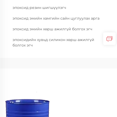
эпоксид резин шигшүүлэгч
эпоксид эмийн хамгийн сайн цуглуулах арга
эпоксид эмийн хөрш ажилгүй болгох эгч
эпоксидийн хувьд силикон хөрш ажилгүй
болгох эгч