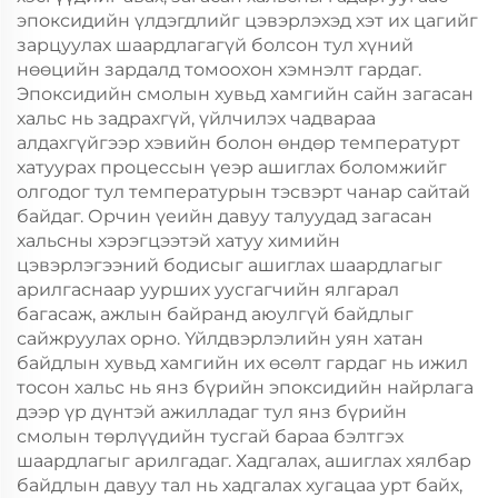
эпоксидийн үлдэгдлийг цэвэрлэхэд хэт их цагийг
зарцуулах шаардлагагүй болсон тул хүний
нөөцийн зардалд томоохон хэмнэлт гардаг.
Эпоксидийн смолын хувьд хамгийн сайн загасан
хальс нь задрахгүй, үйлчилэх чадвараа
алдахгүйгээр хэвийн болон өндөр температурт
хатуурах процессын үеэр ашиглах боломжийг
олгодог тул температурын тэсвэрт чанар сайтай
байдаг. Орчин үеийн давуу талуудад загасан
хальсны хэрэгцээтэй хатуу химийн
цэвэрлэгээний бодисыг ашиглах шаардлагыг
арилгаснаар уурших уусгагчийн ялгарал
багасаж, ажлын байранд аюулгүй байдлыг
сайжруулах орно. Үйлдвэрлэлийн уян хатан
байдлын хувьд хамгийн их өсөлт гардаг нь ижил
тосон хальс нь янз бүрийн эпоксидийн найрлага
дээр үр дүнтэй ажилладаг тул янз бүрийн
смолын төрлүүдийн тусгай бараа бэлтгэх
шаардлагыг арилгадаг. Хадгалах, ашиглах хялбар
байдлын давуу тал нь хадгалах хугацаа урт байх,