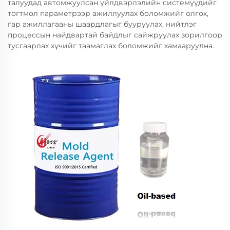
талуудад автомжуулсан үйлдвэрлэлийн системүүдийг
тогтмол параметрээр ажиллуулах боломжийг олгох,
гар ажиллагааны шаардлагыг бууруулах, нийтлэг
процессын найдвартай байдлыг сайжруулах зорилгоор
тусгаарлах хүчийг таамаглах боломжийг хамааруулна.