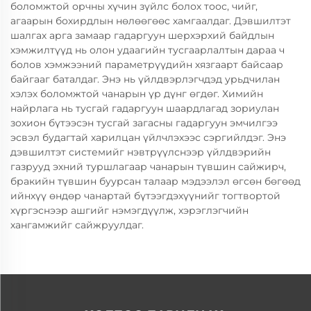
боломжтой орчны хүчин зүйлс болох тоос, чийг,
агаарын бохирдлын нөлөөгөөс хамгаалдаг. Дэвшилтэт
шалгах арга замаар гадаргуун шерхэрхий байдлын
хэмжилтүүд нь олон удаагийн тусгаарлалтын дараа ч
болов хэмжээний параметрүүдийн хязгаарт байсаар
байгааг баталдаг. Энэ нь үйлдвэрлэгчдэд урьдчилан
хэлэх боломжтой чанарын үр дүнг өгдөг. Химийн
найрлага нь тусгай гадаргуун шаардлагад зориулан
зохион бүтээсэн тусгай загасны гадаргуун эмчилгээ
эсвэл будагтай харилцан үйлчлэхээс сэргийлдэг. Энэ
дэвшилтэт системийг нэвтрүүлснээр үйлдвэрийн
газрууд эхний туршлагаар чанарын түвшин сайжирч,
бракийн түвшин буурсан талаар мэдээлэл өгсөн бөгөөд
ийнхүү өндөр чанартай бүтээгдэхүүнийг тогтвортой
хүргэснээр ашгийг нэмэгдүүлж, хэрэглэгчийн
хангамжийг сайжруулдаг.