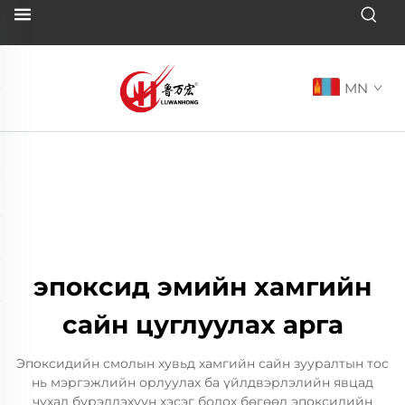
MN
эпоксид эмийн хамгийн
сайн цуглуулах арга
Эпоксидийн смолын хувьд хамгийн сайн зууралтын тос
нь мэргэжлийн орлуулах ба үйлдвэрлэлийн явцад
чухал бүрэлдэхүүн хэсэг болох бөгөөд эпоксидийн