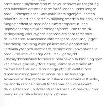
omfattande skyddsmetod minskar behovet av rengöring
och bibehåller optimala formförhållanden under längre
produktionsperioder. Kompatibilitetsingenjörskonsten
säkerställer att den bästa avskiljningsmedeln för epoxiharts
fungerar effektivt med både rumstemperatur- och
upphöjda temperaturhärdningssystem utan termisk
nedbrytning eller avgasningsproblem som försämrar
delkvaliteten. Avancerade våthetsegenskaper möjliggör
fullständig täckning även på komplexa geometrier,
vertikala ytor och invecklade detaljer där konventionella
produkter inte kan erbjuda tillräckligt skydd.
Ytbeskyddstekniken förhindrar mikroskopisk bindning som
kan orsaka gradvis ytförslitning, vilket säkerställer att
former behåller sin ursprungliga ytfinishkvalitet och
dimensionsnoggrannhet under hela sin livslängd.
Användarna drar nytta av minskade underhållskostnader,
förlängda serviceintervall för former och konsekvent
delkvalitet som uppfyller stränga specifikationskrav inom
mångsidiga tillverkningsapplikationer.