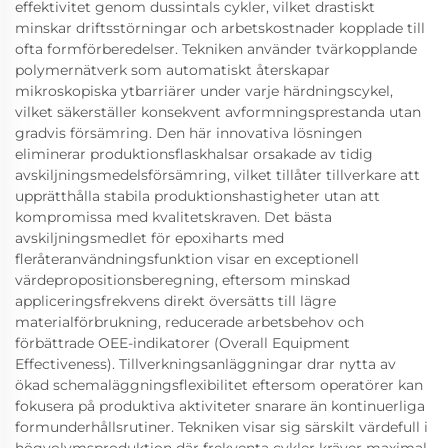
effektivitet genom dussintals cykler, vilket drastiskt
minskar driftsstörningar och arbetskostnader kopplade till
ofta formförberedelser. Tekniken använder tvärkopplande
polymernätverk som automatiskt återskapar
mikroskopiska ytbarriärer under varje härdningscykel,
vilket säkerställer konsekvent avformningsprestanda utan
gradvis försämring. Den här innovativa lösningen
eliminerar produktionsflaskhalsar orsakade av tidig
avskiljningsmedelsförsämring, vilket tillåter tillverkare att
upprätthålla stabila produktionshastigheter utan att
kompromissa med kvalitetskraven. Det bästa
avskiljningsmedlet för epoxiharts med
fleråteranvändningsfunktion visar en exceptionell
värdepropositionsberegning, eftersom minskad
appliceringsfrekvens direkt översätts till lägre
materialförbrukning, reducerade arbetsbehov och
förbättrade OEE-indikatorer (Overall Equipment
Effectiveness). Tillverkningsanläggningar drar nytta av
ökad schemaläggningsflexibilitet eftersom operatörer kan
fokusera på produktiva aktiviteter snarare än kontinuerliga
formunderhållsrutiner. Tekniken visar sig särskilt värdefull i