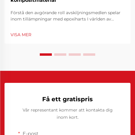
kompositmaterial
Förstå den avgörande roll avskiljningsmedlen spelar
inom tillämpningar med epoxiharts I världen av
tillverkning och hantverk med epoxihartser hänger
framgång ofta på korrekt användning av
VISA MER
avskiljningsmedel. Dessa specialtillverkade föreningar
spelar en avgörande roll för att säkerställa...
Få ett gratispris
Vår representant kommer att kontakta dig
inom kort.
E-post