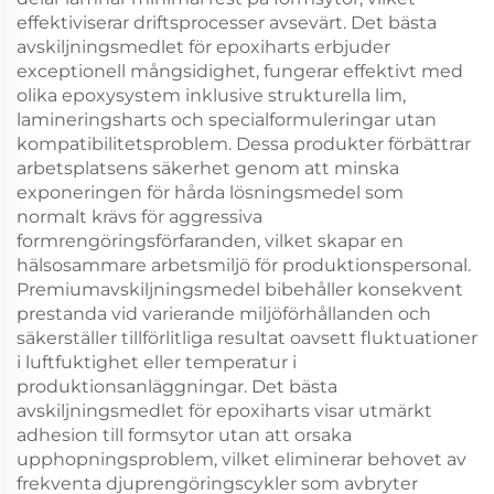
effektiviserar driftsprocesser avsevärt. Det bästa
avskiljningsmedlet för epoxiharts erbjuder
exceptionell mångsidighet, fungerar effektivt med
olika epoxysystem inklusive strukturella lim,
lamineringsharts och specialformuleringar utan
kompatibilitetsproblem. Dessa produkter förbättrar
arbetsplatsens säkerhet genom att minska
exponeringen för hårda lösningsmedel som
normalt krävs för aggressiva
formrengöringsförfaranden, vilket skapar en
hälsosammare arbetsmiljö för produktionspersonal.
Premiumavskiljningsmedel bibehåller konsekvent
prestanda vid varierande miljöförhållanden och
säkerställer tillförlitliga resultat oavsett fluktuationer
i luftfuktighet eller temperatur i
produktionsanläggningar. Det bästa
avskiljningsmedlet för epoxiharts visar utmärkt
adhesion till formsytor utan att orsaka
upphopningsproblem, vilket eliminerar behovet av
frekventa djuprengöringscykler som avbryter