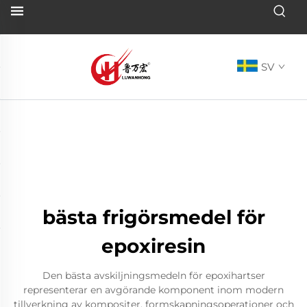
SV
bästa frigörsmedel för
epoxiresin
Den bästa avskiljningsmedeln för epoxihartser
representerar en avgörande komponent inom modern
tillverkning av kompositer, formskapningsoperationer och