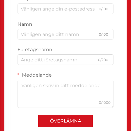
0/100
Namn
0/100
Företagsnamn
0/200
Meddelande
0/1000
ÖVERLÄMNA