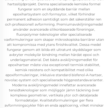
hartsslöjdprojekt. Denna specialiserade kemiska formel
fungerar som en skyddande barriär mellan
epoxihartsystem och formsytor, vilket förhindrar
permanent adhesion samtidigt som det säkerställer ren
och professionell avformning. Premiumavskiljningsmedel
använder avancerade silikonbaserade föreningar,
fluorpolymer-teknologier eller specialiserade
vaxformuleringar som skapar mikroskopiska barriärer utan
att kompromissa med ytans finishkvalitet. Dessa medel
fungerar genom att bilda ett ultratunt skyddslager som
avbryter molekylär bindning mellan härdat epoxi och
underlagsmaterial. Det bästa avskiljningsmedlet för
epoxihartser måste visa exceptionell termisk stabilitet,
kemisk resistens och kompatibilitet med olika
epoxiformuleringar, inklusive standard bisfenol-A-hartser,
novolac-system och specialiserade högprestandavarianter.
Moderna avskiljningsmedel innefattar avancerade
tensidteknologier som möjliggör jämn täckning över
komplexa geometrier, vertikala ytor och detaljerade
formsdetaljer. Kvalitetsformuleringar ger flera
avformningscykler från en enda applicering, vilket minskar