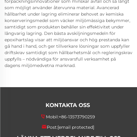
förpackningsinnovationer som minskar avfall och så långt
som möjligt använder återvunna material. Avancerad
hållbarhet under lagring eliminerar behovet av kemiska
konserveringsmedel som väcker miljömässiga bekymmer,
samtidigt som produkten behåller sin effektivitet under
långvarig lagring. Den bästa avskiljningsmedeln för
epoxihartslag visar att miljöansvar och hög prestanda kan
gå hand i hand, och ger tillverkare lösningar som uppfyller
driftskrav samtidigt som hållbarhetsmål och regleringskrav
uppfylls – nödvändiga för ansvarsfull verksamhet på
dagens miljömedvetna marknad.
KONTAKTA OSS
Mobil:
+86-13573790259
Post:
[email protected]