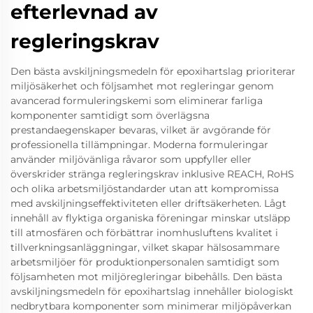
efterlevnad av
regleringskrav
Den bästa avskiljningsmedeln för epoxihartslag prioriterar
miljösäkerhet och följsamhet mot regleringar genom
avancerad formuleringskemi som eliminerar farliga
komponenter samtidigt som överlägsna
prestandaegenskaper bevaras, vilket är avgörande för
professionella tillämpningar. Moderna formuleringar
använder miljövänliga råvaror som uppfyller eller
överskrider stränga regleringskrav inklusive REACH, RoHS
och olika arbetsmiljöstandarder utan att kompromissa
med avskiljningseffektiviteten eller driftsäkerheten. Lågt
innehåll av flyktiga organiska föreningar minskar utsläpp
till atmosfären och förbättrar inomhusluftens kvalitet i
tillverkningsanläggningar, vilket skapar hälsosammare
arbetsmiljöer för produktionpersonalen samtidigt som
följsamheten mot miljöregleringar bibehålls. Den bästa
avskiljningsmedeln för epoxihartslag innehåller biologiskt
nedbrytbara komponenter som minimerar miljöpåverkan