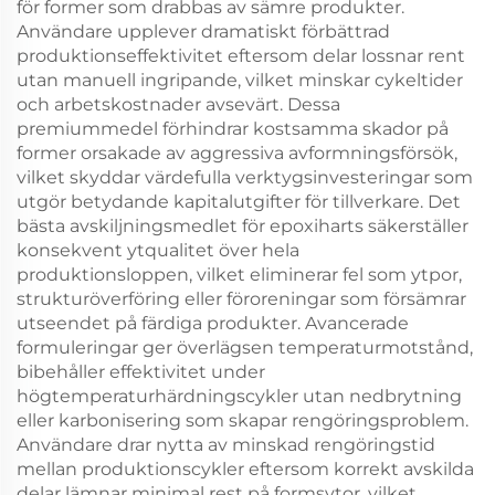
för former som drabbas av sämre produkter.
Användare upplever dramatiskt förbättrad
produktionseffektivitet eftersom delar lossnar rent
utan manuell ingripande, vilket minskar cykeltider
och arbetskostnader avsevärt. Dessa
premiummedel förhindrar kostsamma skador på
former orsakade av aggressiva avformningsförsök,
vilket skyddar värdefulla verktygsinvesteringar som
utgör betydande kapitalutgifter för tillverkare. Det
bästa avskiljningsmedlet för epoxiharts säkerställer
konsekvent ytqualitet över hela
produktionsloppen, vilket eliminerar fel som ytpor,
strukturöverföring eller föroreningar som försämrar
utseendet på färdiga produkter. Avancerade
formuleringar ger överlägsen temperaturmotstånd,
bibehåller effektivitet under
högtemperaturhärdningscykler utan nedbrytning
eller karbonisering som skapar rengöringsproblem.
Användare drar nytta av minskad rengöringstid
mellan produktionscykler eftersom korrekt avskilda
delar lämnar minimal rest på formsytor, vilket