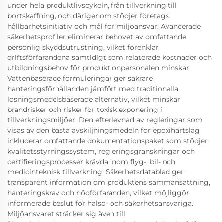
under hela produktlivscykeln, från tillverkning till
bortskaffning, och därigenom stödjer företags
hållbarhetsinitiativ och mål för miljöansvar. Avancerade
säkerhetsprofiler eliminerar behovet av omfattande
personlig skyddsutrustning, vilket förenklar
driftsförfarandena samtidigt som relaterade kostnader och
utbildningsbehov för produktionpersonalen minskar.
Vattenbaserade formuleringar ger säkrare
hanteringsförhållanden jämfört med traditionella
lösningsmedelsbaserade alternativ, vilket minskar
brandrisker och risker för toxisk exponering i
tillverkningsmiljöer. Den efterlevnad av regleringar som
visas av den bästa avskiljningsmedeln för epoxihartslag
inkluderar omfattande dokumentationspaket som stödjer
kvalitetsstyrningssystem, regleringsgranskningar och
certifieringsprocesser krävda inom flyg-, bil- och
medicinteknisk tillverkning. Säkerhetsdatablad ger
transparent information om produktens sammansättning,
hanteringskrav och nödförfaranden, vilket möjliggör
informerade beslut för hälso- och säkerhetsansvariga.
Miljöansvaret sträcker sig även till