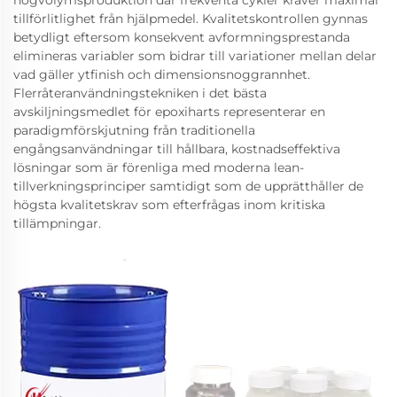
högvolymsproduktion där frekventa cykler kräver maximal
tillförlitlighet från hjälpmedel. Kvalitetskontrollen gynnas
betydligt eftersom konsekvent avformningsprestanda
elimineras variabler som bidrar till variationer mellan delar
vad gäller ytfinish och dimensionsnoggrannhet.
Flerråteranvändningstekniken i det bästa
avskiljningsmedlet för epoxiharts representerar en
paradigmförskjutning från traditionella
engångsanvändningar till hållbara, kostnadseffektiva
lösningar som är förenliga med moderna lean-
tillverkningsprinciper samtidigt som de upprätthåller de
högsta kvalitetskrav som efterfrågas inom kritiska
tillämpningar.