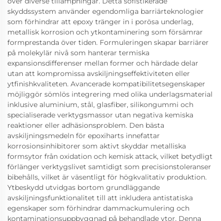
över diverse tillämpningar. Detta sofistikerade
skyddssystem använder egendomliga barriärteknologier
som förhindrar att epoxy tränger in i porösa underlag,
metallisk korrosion och ytkontaminering som försämrar
formprestanda över tiden. Formuleringen skapar barriärer
på molekylär nivå som hanterar termiska
expansionsdifferenser mellan former och härdade delar
utan att kompromissa avskiljningseffektiviteten eller
ytfinishkvaliteten. Avancerade kompatibilitetsegenskaper
möjliggör sömlös integrering med olika underlagsmaterial
inklusive aluminium, stål, glasfiber, silikongummi och
specialiserade verktygsmassor utan negativa kemiska
reaktioner eller adhäsionsproblem. Den bästa
avskiljningsmedeln för epoxiharts innefattar
korrosionsinhibitorer som aktivt skyddar metalliska
formsytor från oxidation och kemisk attack, vilket betydligt
förlänger verktygslivet samtidigt som precisionstoleranser
bibehålls, vilket är väsentligt för högkvalitativ produktion.
Ytbeskydd utvidgas bortom grundläggande
avskiljningsfunktionalitet till att inkludera antistatiska
egenskaper som förhindrar dammackumulering och
kontaminationsuppbyggnad på behandlade ytor. Denna