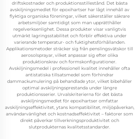
driftskostnader och produktionsstillestånd. Det bästa
avskiljningsmedlet för epoxihartser har lågt innehåll av
flyktiga organiska föreningar, vilket säkerställer säkrare
arbetsmiljöer samtidigt som man upprätthåller
regelverksenlighet. Dessa produkter visar vanligtvis
utmärkt lagringsstabilitet och förblir effektiva under
varierande temperatur- och fuktighetsförhållanden.
Applikationsmetoder sträcker sig från penslingsvätskor till
aerosolsprayar, vilket anpassar sig efter olika
produktionskrav och formskonfigurationer.
Avskiljningsmedel i professionell kvalitet innehåller ofta
antistatiska tillsatsmedel som förhindrar
dammackumulering på behandlade ytor, vilket bibehåller
optimal avskiljningsprestanda under längre
produktionsserier. Urvalskriterierna för det bästa
avskiljningsmedlet för epoxihartser omfattar
avskiljningseffektivitet, ytans kompatibilitet, miljöpåverkan,
användarvänlighet och kostnadseffektivitet – faktorer som
direkt påverkar tillverkningsproduktivitet och
slutprodukternas kvalitetsstandarder.