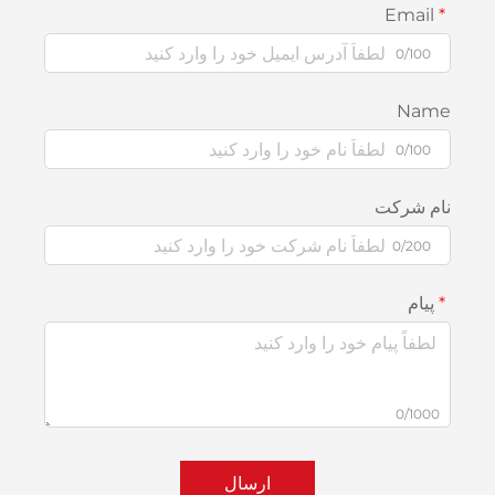
0/
N
0/
شرکت
0/
0/
ارسال