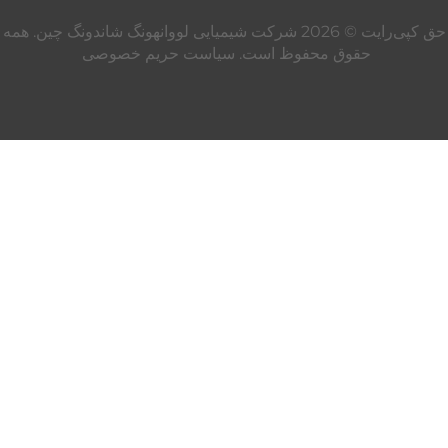
حق کپی‌رایت © 2026 شرکت شیمیایی لووانهونگ شاندونگ چین. همه
حقوق محفوظ است.
سیاست حریم خصوصی