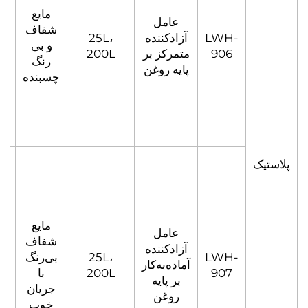
مایع
عامل
شفاف
LWH-
آزادکننده
25L،
500-
و بی
906
متمرکز بر
200L
1000
رنگ
پایه روغن
چسبنده
مایع
عامل
شفاف
آزادکننده
LWH-
25L،
بی‌رنگ
آماده‌به‌کار
907
200L
با
بر پایه
جریان
روغن
خوب