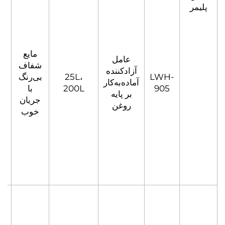
مایع
عامل
شفاف
آزادکننده
LWH-
25L،
بی‌رنگ
آماده‌به‌کار
905
200L
با
بر پایه
جریان
روغن
خوب