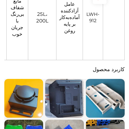
مایع
عامل
شفاف
آزادکننده
25L،
بی‌رنگ
LWH-
آماده‌به‌کار
912
200L
با
بر پایه
جریان
روغن
خوب
محصول