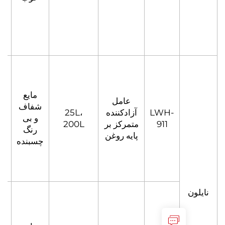
مایع
عامل
شفاف
LWH-
آزادکننده
25L،
500-
و بی
911
متمرکز بر
200L
1000
رنگ
پایه روغن
چسبنده