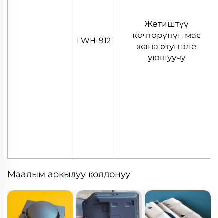
Жетиштүү
көчтөрүнүн мас
LWH-912
жана отун эле
уюшуучу
Маалым аркылуу колдонуу