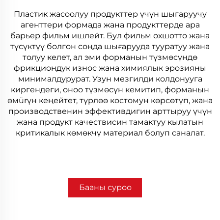
Пластик жасоолуу продукттер үчүн шыгаруучу
агенттери формада жана продукттерде ара
барьер фильм ишлейт. Бул фильм охшотто жана
түсүктүү болгон соңда шығарууда тууратуу жана
толуу келет, ал эми форманын түзмөсүндө
фрикциондук износ жана химиялык эрозияны
минималдурурат. Узун мезгилди колдонууга
киргендеги, оноо түзмөсүн кемитип, форманын
өмürүн кеңейтет, түрлөө костомун көрсөтүп, жана
производственин эффективдигин арттыруу үчүн
жана продукт качествисин тамактуу кылатын
критикалык көмөкчү материал болуп саналат.
Бааны суроо