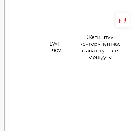
Жетиштүү
LWH-
көчтөрүнүн мас
907
жана отун эле
уюшуучу