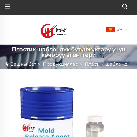
KY
Пластик шаблондук бүтүнжүктөрү үчүн
көчөрүү агенттери
Башкы бет
>
Продукциялар
>
Пластик шаблондук бүтүнжүктөрү үчүн көчөрүү агенттери