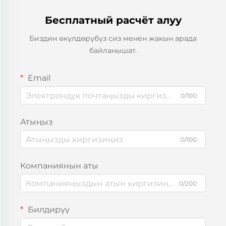
Бесплатный расчёт алуу
Биздин өкүлдөрүбүз сиз менен жакын арада
байланышат.
Email
0/100
Атыңыз
0/100
Компаниянын аты
0/200
Билдирүү