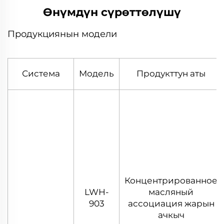
Өнүмдүн сүрөттөлүшү
Продукциянын модели
Система
Модель
Продукттун аты
Концентрированное
LWH-
масляный
903
ассоциация жарын
ачкыч