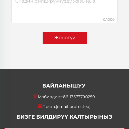
0/1000
Жөнөтүү
БАЙЛАНЫШУУ
Мобилдик:
+86-13573790259
Почта:
[email protected]
БИЗГЕ БИЛДИРҮҮ КАЛТЫРЫҢЫЗ