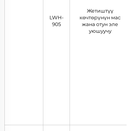
Жетиштүү
LWH-
көчтөрүнүн мас
905
жана отун эле
уюшуучу