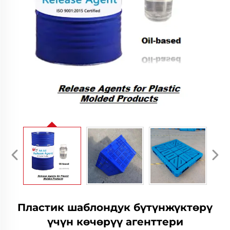
Пластик шаблондук бүтүнжүктөрү
үчүн көчөрүү агенттери