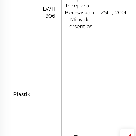
Pelepasan
LWH-
Berasaskan
25L，200L
906
Minyak
Tersentias
Plastik