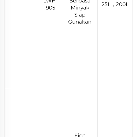
LWH-
Berbasa
25L，200L
905
Minyak
Siap
Gunakan
Ejen