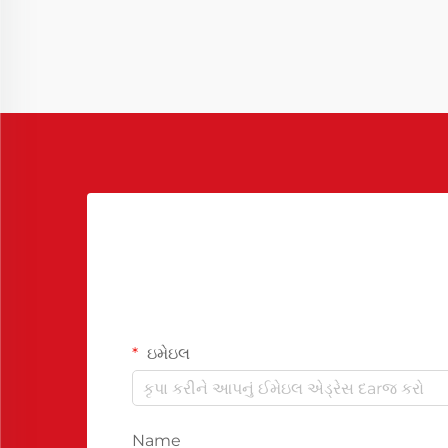
એક મહત્વપૂર્ણ ઉપાય તરીકે ઉભરી આવ્યો
છે...
ઇમેઇલ
Name