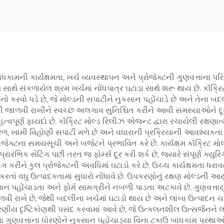
કામની કાર્યક્ષમતા, ખર્ચ વ્યવસ્થાપન અને પ્રોજેક્ટની ગુણવત્તાના પરિ
થે સંકળાયેલ શ્રમ ખર્ચમાં નોંધપાત્ર ઘટાડા સાથે શરૂ થાય છે. કૉંક્
મનો કરવો પડે છે, જે મોલ્ડની સપાટીને નુકસાન પહોંચાડે છે અને તેના બદ
ધી જાળવી રાખીને સ્વચ્છ અલગાવ સુનિશ્ચિત કરીને આવી સમસ્યાઓને દૂર ક
પૂર્ણ ફાયદો છે. કૉંક્રિટ મોલ્ડ રિલીઝ એજન્ટ દ્વારા રચાયેલી રક્ષણાત્
રળ, ખામી વિહોણી સપાટી મળે છે અને વધારાની પ્રક્રિયાની આવશ્યકતા રહ
 પ્રોજેક્ટના સમયસૂચી અને બજેટને પ્રભાવિત કરે છે. કાર્યક્ષમ કૉંક્
પ્રારંભિક સેટિંગ પછી તરત જ ફોર્મ્સ દૂર કરી શકે છે, જ્યારે સંપૂર્ણ ક્ય
રીને કુલ પ્રોજેક્ટની અવધિમાં ઘટાડો કરે છે. ઉચ્ચ કાર્યક્ષમતા ધરા
ાં વધુ ઉત્પાદકતામાં સુધારો નોંધાવે છે. ઉપકરણોનું રક્ષણ મોલ્ડની આયુષ્ય
કસાન પહોંચાડતા અને ફોર્મ સામગ્રીને નબળી પાડતા અટકાવે છે. ગુણવત્
રાખે છે, જેથી બદલીના ખર્ચમાં ઘટાડો થાય છે અને લાંબા ઉત્પાદન ચક્
ણીય દૃષ્ટિકોણથી પસંદ કરવામાં આવે છે, જે ઉત્કલનશીલ ઉત્સર્જનને લઘુત
 ગુણવત્તાના ધોરણોને નુકસાન પહોંચાડ્યા વિના ટકાઉ બાંધકામ પ્રથા