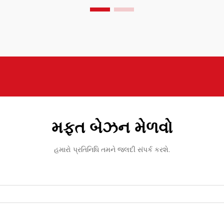
મફત બેઝન મેળવો
હમારો પ્રતિનિધિ તમને જલદી સંપર્ક કરશે.