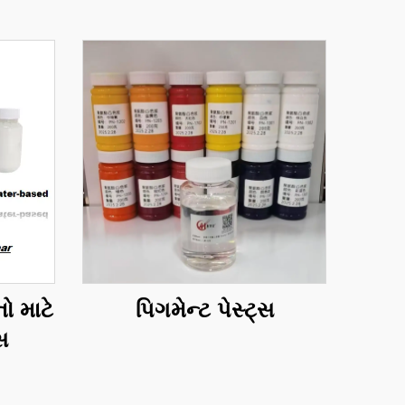
નો માટે
પિગમેન્ટ પેસ્ટ્સ
સ