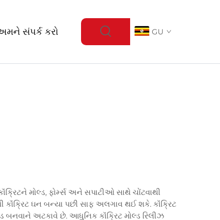
અમને સંપર્ક કરો
GU
ંક્રિટને મોલ્ડ, ફોર્મ્સ અને સપાટીઓ સાથે ચોંટવાથી
ેથી કૉંક્રિટ ઘન બન્યા પછી સાફ અલગાવ થઈ શકે. કૉંક્રિટ
ોન્ડ બનવાને અટકાવે છે. આધુનિક કૉંક્રિટ મોલ્ડ રિલીઝ