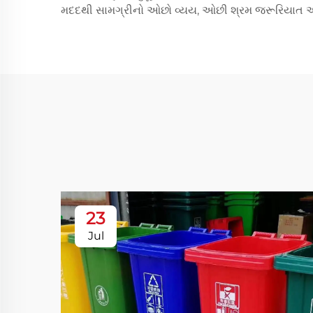
મદદથી સામગ્રીનો ઓછો વ્યય, ઓછી શ્રમ જરૂરિયાત અન
23
Jul