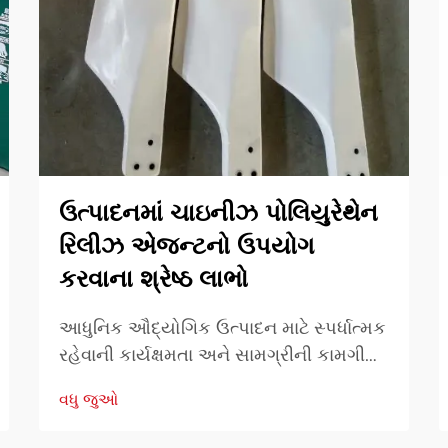
ઉત્પાદનમાં ચાઇનીઝ પોલિયુરેથેન
રિલીઝ એજન્ટનો ઉપયોગ
કરવાના શ્રેષ્ઠ લાભો
આધુનિક ઔદ્યોગિક ઉત્પાદન માટે સ્પર્ધાત્મક
રહેવાની કાર્યક્ષમતા અને સામગ્રીની કામગીરી
મૂળભૂત છે. ઉત્પાદન કાર્યક્ષમતામાં યોગદાન
વધુ જુઓ
આપનારા એક આવશ્યક સાધન છે
રિઝર્વેશનનો ઉપયોગ.