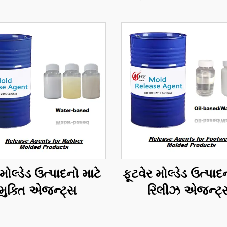
ોલ્ડેડ ઉત્પાદનો માટે
ફૂટવેર મોલ્ડેડ ઉત્પાદ
મુક્તિ એજન્ટ્સ
રિલીઝ એજન્ટ્