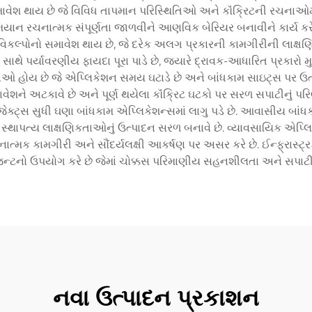
ાવેશ થાય છે જે વિવિધ તાપમાન પરિસ્થિતિઓ અને કૉંક્રિટની રચનાઓમ
મિયાન રચનાત્મક સંપૂર્ણતા જાળવીને આણવિક બેરિયર બનાવીને કાર્ય કર
લ્પોનો સમાવેશ થાય છે, જે દરેક અલગ પ્રકારની કામગીરીની લાક્ષણિકત
 પર્યાવરણીય ફાયદા પૂરા પાડે છે, જ્યારે દ્રાવક-આધારિત પ્રકારો મુશ
ઓ હોય છે જે એપ્લિકેશન સમય ઘટાડે છે અને બાંધકામ સાઇટ્સ પર ઉત્પ
ાવેશને અટકાવે છે અને પૂર્ણ થયેલા કૉંક્રિટ ઘટકો પર સરળ સપાટીનું 
પ્રોજેક્ટ્સ સુધી ઘણા બાંધકામ એપ્લિકેશન્સમાં લાગુ પડે છે. આવાસીય બા
્થાપત્ય લાક્ષણિકતાઓનું ઉત્પાદન સરળ બનાવે છે. વ્યાવસાયિક એપ્લિકે
નાત્મક કામગીરી અને સૌંદર્યલક્ષી આકર્ષણ પર અસર કરે છે. ઈન્ફ્રાસ્ટ્ર
 એજન્ટનો ઉપયોગ કરે છે જેમાં ચોક્કસ પરિમાણીય સહનશીલતા અને સ
નવા ઉત્પાદન પ્રકાશન