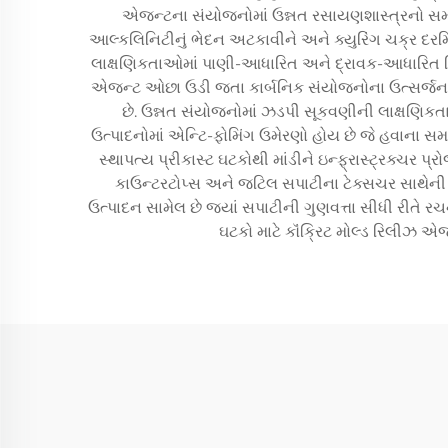
એજન્ટના સંયોજનોમાં ઉન્નત રસાયણશાસ્ત્રનો સમ
આલ્કલિનિટીનું ભેદન અટકાવીને અને ક્યુરિંગ ચક્ર દર
લાક્ષણિકતાઓમાં પાણી-આધારિત અને દ્રાવક-આધારિત વિક
એજન્ટ ઓછા ઉડી જતા કાર્બનિક સંયોજનોના ઉત્સર્જન સાથે
છે. ઉન્નત સંયોજનોમાં ઝડપી સૂકવણીની લાક્ષણિકતા
ઉત્પાદનોમાં એન્ટિ-ફોમિંગ ઉમેરણો હોય છે જે હવાના સમ
સ્થાપત્ય પ્રીકાસ્ટ ઘટકોથી માંડીને ઇન્ફ્રાસ્ટ્રક્ચર 
કાઉન્ટરટોપ્સ અને જટિલ સપાટીના ટેક્સચર સાથેની સ
ઉત્પાદન સામેલ છે જ્યાં સપાટીની ગુણવત્તા સીધી રીતે રચ
ઘટકો માટે કૉંક્રિટ મોલ્ડ રિલીઝ