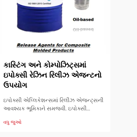
કાસ્ટિંગ અને કોમ્પોઝિટ્સમાં
શું
ઇપોક્સી રેઝિન રિલીઝ એજન્ટનો
સરળ
ઉપયોગ
સુન
ઇપોક્સી એપ્લિકેશન્સમાં રિલીઝ એજન્ટ્સની
આધુન
આવશ્યક ભૂમિકાને સમજવી. ઇપોક્સી
એજન્
રેઝિન્સ સાથે ઉત્પાદન અને કારીગરીની
નિરંત
વધુ જુઓ
વધુ 
દુનિયામાં, સફળતા ઘણીવાર રિલીઝ
ગુણવ
એજન્ટ્સના યોગ્ય ઉપયોગ પર નિર્ભર કરે છે.
તેલ 