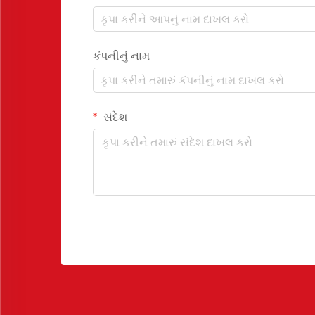
કંપનીનું નામ
સંદેશ