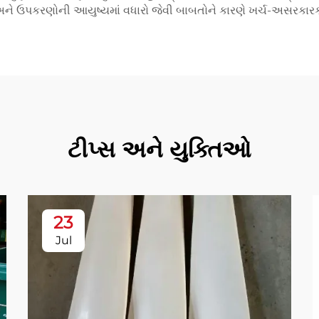
ે ઉપકરણોની આયુષ્યમાં વધારો જેવી બાબતોને કારણે ખર્ચ-અસરકાર
ટીપ્સ અને યુક્તિઓ
23
Jul