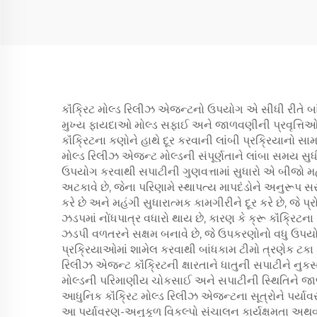
કૉંક્રિટ મોલ્ડ રિલીઝ એજન્ટનો ઉપયોગ એ સીધી રીતે બાંધ
મુખ્ય ફાયદાઓ મોલ્ડ સફાઈ અને જાળવણીની પ્રવૃત્તિઓ સા
કૉંક્રિટના કણોને હાથે દૂર કરવાની લાંબી પ્રક્રિયાનો સા
મોલ્ડ રિલીઝ એજન્ટ મોલ્ડની સંપૂર્ણતાને લાંબા સમય સુ
ઉપયોગ કરવાથી સપાટીની ગુણવત્તામાં સુધારો એ બીજો મહત્વ
અટકાવે છે, જેના પરિણામે સ્થાપત્ય માપદંડોને અનુરૂપ સ
કરે છે અને મહંગી સુધારાત્મક કામગીરીને દૂર કરે છે, જે
ઝડપમાં નોંધપાત્ર વધારો થાય છે, કારણ કે ક્રૂ કૉંક્રિટના 
ઝડપી વળતરને સક્ષમ બનાવે છે, જે ઉપકરણોનો વધુ ઉપયોગ ક
પ્રક્રિયાઓમાં શામેલ કરવાથી બાંધકામ ટીમો ત્રણેક ટકા કરત
રિલીઝ એજન્ટ કૉંક્રિટની ક્ષારતાને ધાતુની સપાટીને નુ
મોલ્ડની પરિમાણીય ચોકસાઈ અને સપાટીની સ્થિતિને જાળવી 
આધુનિક કૉંક્રિટ મોલ્ડ રિલીઝ એજન્ટના સૂત્રોને પર્યાવર
આ પર્યાવરણ-અનુકૂળ વિકલ્પો સંચાલન કાર્યક્ષમતા અથવા