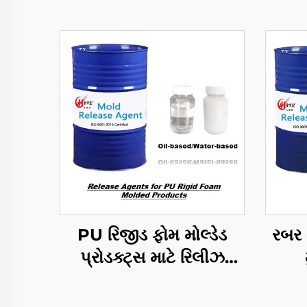
PU રિજીડ ફોમ મોલ્ડેડ
રબર મ
પ્રોડક્ટ્સ માટે રિલીઝ
એજન્ટ્સ