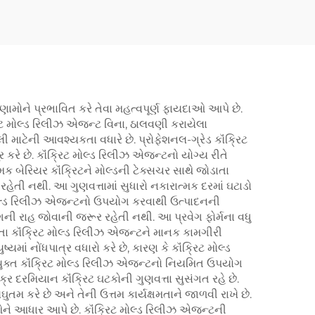
ણામોને પ્રભાવિત કરે તેવા મહત્વપૂર્ણ ફાયદાઓ આપે છે.
રિટ મોલ્ડ રિલીઝ એજન્ટ વિના, ઠાલવણી કરાયેલા
લી માટેની આવશ્યકતા વધારે છે. પ્રોફેશનલ-ગ્રેડ કૉંક્રિટ
રે છે. કૉંક્રિટ મોલ્ડ રિલીઝ એજન્ટનો યોગ્ય રીતે
મક બેરિયર કૉંક્રિટને મોલ્ડની ટેક્સચર સાથે જોડાતા
ેતી નથી. આ ગુણવત્તામાં સુધારો નકારાત્મક દરમાં ઘટાડો
રિટ મોલ્ડ રિલીઝ એજન્ટનો ઉપયોગ કરવાથી ઉત્પાદનની
ુરિંગની રાહ જોવાની જરૂર રહેતી નથી. આ પ્રવેગ ફોર્મના વધુ
વતા કૉંક્રિટ મોલ્ડ રિલીઝ એજન્ટને માનક કામગીરી
માં નોંધપાત્ર વધારો કરે છે, કારણ કે કૉંક્રિટ મોલ્ડ
તાયુક્ત કૉંક્રિટ મોલ્ડ રિલીઝ એજન્ટનો નિયમિત ઉપયોગ
ર દરમિયાન કૉંક્રિટ ઘટકોની ગુણવત્તા સુસંગત રહે છે.
મ કરે છે અને તેની ઉત્તમ કાર્યક્ષમતાને જાળવી રાખે છે.
ઓને આધાર આપે છે. કૉંક્રિટ મોલ્ડ રિલીઝ એજન્ટની