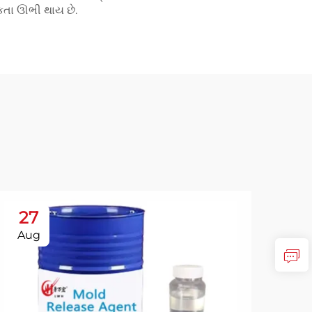
કતા ઊભી થાય છે.
27
2
Aug
Se