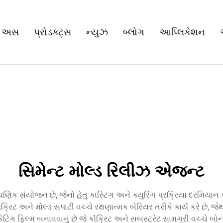
 અસ
પ્રોડક્ટ્સ
ન્યુઝ
બ્લોગ
આપ્લિકેશન
સિમેન્ટ મોલ્ડ રિલીઝ એજન્ટ
ક સંયોજન છે, જેનો હેતુ કાસ્ટિંગ અને ક્યુરિંગ પ્રક્રિયા દરમિયાન કૉ
ટ અને મોલ્ડ સપાટી વચ્ચે રક્ષણાત્મક બેરિયર તરીકે કાર્ય કરે છે, જ
ેટિંગ ફિલ્મ બનાવવાનું છે જે કૉંક્રિટ અને સબસ્ટ્રેટ સામગ્રી વચ્ચે બ