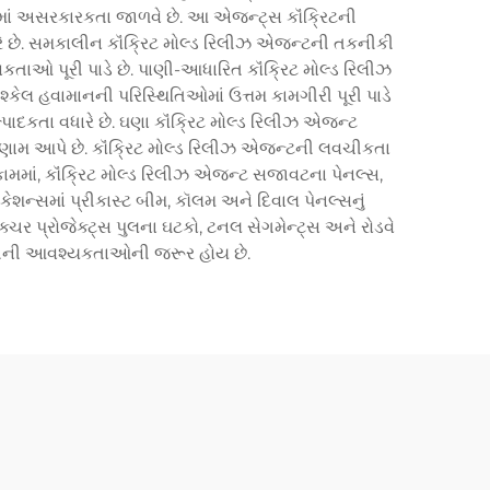
ાં અસરકારકતા જાળવે છે. આ એજન્ટ્સ કૉંક્રિટની
ે છે. સમકાલીન કૉંક્રિટ મોલ્ડ રિલીઝ એજન્ટની તકનીકી
ાઓ પૂરી પાડે છે. પાણી-આધારિત કૉંક્રિટ મોલ્ડ રિલીઝ
્કેલ હવામાનની પરિસ્થિતિઓમાં ઉત્તમ કામગીરી પૂરી પાડે
ાદકતા વધારે છે. ઘણા કૉંક્રિટ મોલ્ડ રિલીઝ એજન્ટ
પરિણામ આપે છે. કૉંક્રિટ મોલ્ડ રિલીઝ એજન્ટની લવચીકતા
ંધકામમાં, કૉંક્રિટ મોલ્ડ રિલીઝ એજન્ટ સજાવટના પેનલ્સ,
શન્સમાં પ્રીકાસ્ટ બીમ, કૉલમ અને દિવાલ પેનલ્સનું
ક્ચર પ્રોજેક્ટ્સ પુલના ઘટકો, ટનલ સેગમેન્ટ્સ અને રોડવે
પાટીની આવશ્યકતાઓની જરૂર હોય છે.