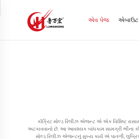
એવ પેજ
એબાઉટ
કૉંક્રિટ મોલ્ડ રિલીઝ એજન્ટ એ એક વિશિષ્ટ રાસાયણિ
અટકાવવાનો છે. આ આવશ્યક બાંધકામ સામગ્રી ભીના કૉંક્રિ
મોલ્ડ રિલીઝ એજન્ટનું મુખ્ય કાર્ય એ પાતળી, લુબ્રિક