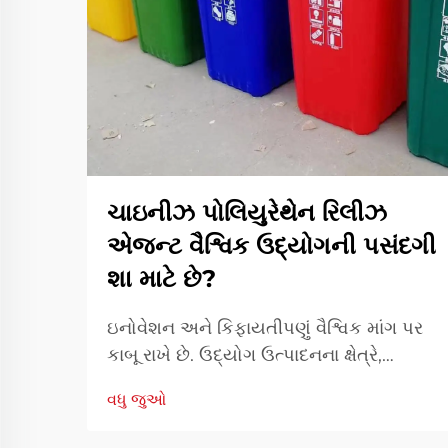
ચાઇનીઝ પોલિયુરેથેન રિલીઝ
એજન્ટ વૈશ્વિક ઉદ્યોગની પસંદગી
શા માટે છે?
ઇનોવેશન અને કિફાયતીપણું વૈશ્વિક માંગ પર
કાબૂ રાખે છે. ઉદ્યોગ ઉત્પાદનના ક્ષેત્રે,
કાર્યક્ષમતા અને ચોકસાઈ એ સતત ઉત્પાદન
વધુ જુઓ
ગુણવત્તા સુનિશ્ચિત કરવા માટેના મુખ્ય તત્વો છે.
ચાઇનીઝ પોલિયુરેથેન રિલીઝ એજન્ટ એ