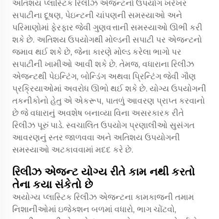
અતિશય પ્લાસ્ટિક રિલીઝ એજન્ટનો ઉપયોગ ખરેખર
સપાટીના દૂષણ, પેઇન્ટની ચાંપણની સમસ્યાઓ અને
પરિમાણોમાં ફેરફાર જેવી ગુણવત્તાની સમસ્યાઓ ઊભી કરી
શકે છે. અતિશય ઉપયોગથી મોલ્ડની સપાટી પર એજન્ટનો
જમાવ થઈ શકે છે, જેના કારણે મોલ્ડ કરેલા ભાગો પર
સપાટીની ખામીઓ આવી શકે છે. તેમજ, વધારાના રિલીઝ
એજન્ટથી પેઇન્ટિંગ, બોન્ડિંગ અથવા પ્રિન્ટિંગ જેવી ગૌણ
પ્રક્રિયાઓમાં અવરોધ ઊભો થઈ શકે છે. યોગ્ય ઉપયોગની
તકનીકોનો હેતુ એ એકરૂપ, પાતળું આવરણ પ્રાપ્ત કરવાનો
છે જે વધારાનું અવશેષ બનાવ્યા વિના અસરકારક રીતે
રિલીઝ પૂરું પાડે. સ્વચાલિત ઉપયોગ પ્રણાલીઓ સુસંગત
આવરણનું સ્તર જાળવવા અને અતિશય ઉપયોગની
સમસ્યાઓ અટકાવવામાં મદદ કરે છે.
રિલીઝ એજન્ટ યોગ્ય રીતે કામ નથી કરતો
તેના કયા સંકેતો છે
અયોગ્ય પ્લાસ્ટિક રિલીઝ એજન્ટના કામકાજની તમામ
નિશાનીઓમાં ઇજેક્શન બળમાં વધારો, ભાગ ચોંટવો,