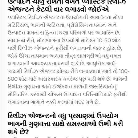
ઉત્પાદન ચાલુ રાખતી વખતે પ્લાસ્ટિક રિલીઝ
એજન્ટને કેટલી વાર લગાડવો જોઈએ
પ્લાસ્ટિક રિલીઝ એજન્ટના ઉપયોગની આવર્તનતા મોલ્ડ
મટિરિયલ, ભાગની જટિલતા, પ્રોસેસિંગ તાપમાન અને
ઉત્પાદન ક્ષમતા સહિતના ઘણા પરિબળો પર આધારિત છે.
સામાન્ય રીતે, મોટાભાગના ઉપયોગો માટે દર 10-50 શોટ
પછી રિલીઝ એજન્ટને ફરીથી લગાડવાની જરૂર હોય છે,
જોકે ઊંચા તાપમાન અથવા તીવ્ર સામગ્રીઓ વધુ વખત
લગાડવાની આવશ્યકતા ધરાવી શકે છે. આધુનિક અર્ધ-
કાયમી રિલીઝ એજન્ટ યોગ્ય રીતે લગાડવામાં આવે તો 100-
500 શોટ માટે અસરકારક કવરેજ પૂરું પાડી શકે છે. ભાગની
રિલીઝ ગુણવત્તા અને ઈજેક્શન બળની જરૂરિયાતોનું
મોનિટરિંગ કરવાથી ચોક્કસ ઉત્પાદન પરિસ્થિતિ માટે ફરીથી
લગાડવાના ગાળાને નક્કી કરવામાં મદદ મળે છે.
રિલીઝ એજન્ટનો વધુ પ્રમાણમાં ઉપયોગ
ભાગની ગુણવત્તા સાથે સમસ્યાઓ ઉભી કરી
શકે છે?