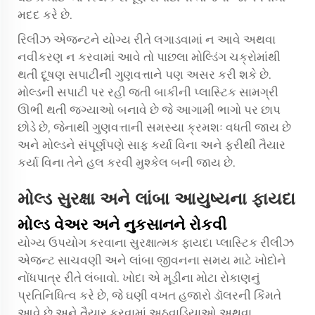
મદદ કરે છે.
રિલીઝ એજન્ટને યોગ્ય રીતે લગાડવામાં ન આવે અથવા
નવીકરણ ન કરવામાં આવે તો પાછલા મોલ્ડિંગ ચક્રોમાંથી
થતી દૂષણ સપાટીની ગુણવત્તાને પણ અસર કરી શકે છે.
મોલ્ડની સપાટી પર રહી જતી બાકીની પ્લાસ્ટિક સામગ્રી
ઊભી થતી જગ્યાઓ બનાવે છે જે આગામી ભાગો પર છાપ
છોડે છે, જેનાથી ગુણવત્તાની સમસ્યા ક્રમશઃ વધતી જાય છે
અને મોલ્ડને સંપૂર્ણપણે સાફ કર્યા વિના અને ફરીથી તૈયાર
કર્યા વિના તેને હલ કરવી મુશ્કેલ બની જાય છે.
મોલ્ડ સુરક્ષા અને લાંબા આયુષ્યના ફાયદા
મોલ્ડ વેઅર અને નુકસાનને રોકવી
યોગ્ય ઉપયોગ કરવાના સુરક્ષાત્મક ફાયદા
પ્લાસ્ટિક રીલીઝ
એજન્ટ
સાચવણી અને લાંબા જીવનના સમય માટે ખોદોને
નોંધપાત્ર રીતે લંબાવો. ખોદા એ મૂડીના મોટા રોકાણનું
પ્રતિનિધિત્વ કરે છે, જે ઘણી વખત હજારો ડૉલરની કિંમતે
આવે છે અને તૈયાર કરવામાં અઠવાડિયાઓ અથવા