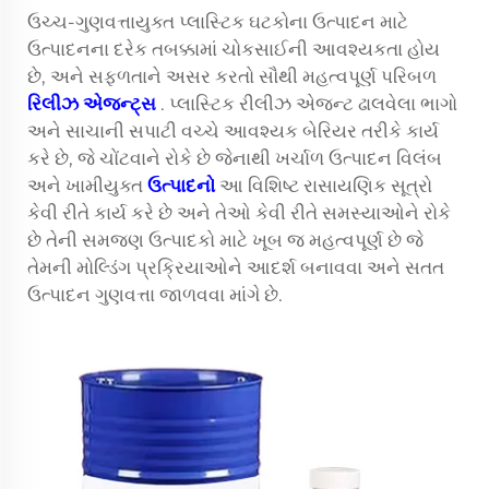
ઉચ્ચ-ગુણવત્તાયુક્ત પ્લાસ્ટિક ઘટકોના ઉત્પાદન માટે
ઉત્પાદનના દરેક તબક્કામાં ચોકસાઈની આવશ્યકતા હોય
છે, અને સફળતાને અસર કરતો સૌથી મહત્વપૂર્ણ પરિબળ
રિલીઝ એજન્ટ્સ
. પ્લાસ્ટિક રીલીઝ એજન્ટ ઢાલવેલા ભાગો
અને સાચાની સપાટી વચ્ચે આવશ્યક બેરિયર તરીકે કાર્ય
કરે છે, જે ચોંટવાને રોકે છે જેનાથી ખર્ચાળ ઉત્પાદન વિલંબ
અને ખામીયુક્ત
ઉત્પાદનો
આ વિશિષ્ટ રાસાયણિક સૂત્રો
કેવી રીતે કાર્ય કરે છે અને તેઓ કેવી રીતે સમસ્યાઓને રોકે
છે તેની સમજણ ઉત્પાદકો માટે ખૂબ જ મહત્વપૂર્ણ છે જે
તેમની મોલ્ડિંગ પ્રક્રિયાઓને આદર્શ બનાવવા અને સતત
ઉત્પાદન ગુણવત્તા જાળવવા માંગે છે.