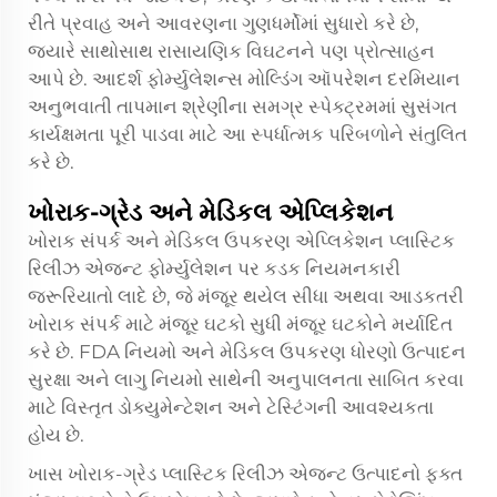
રીતે પ્રવાહ અને આવરણના ગુણધર્મોમાં સુધારો કરે છે,
જ્યારે સાથોસાથ રાસાયણિક વિઘટનને પણ પ્રોત્સાહન
આપે છે. આદર્શ ફોર્મ્યુલેશન્સ મોલ્ડિંગ ઑપરેશન દરમિયાન
અનુભવાતી તાપમાન શ્રેણીના સમગ્ર સ્પેક્ટ્રમમાં સુસંગત
કાર્યક્ષમતા પૂરી પાડવા માટે આ સ્પર્ધાત્મક પરિબળોને સંતુલિત
કરે છે.
ખોરાક-ગ્રેડ અને મેડિકલ એપ્લિકેશન
ખોરાક સંપર્ક અને મેડિકલ ઉપકરણ એપ્લિકેશન પ્લાસ્ટિક
રિલીઝ એજન્ટ ફોર્મ્યુલેશન પર કડક નિયમનકારી
જરૂરિયાતો લાદે છે, જે મંજૂર થયેલ સીધા અથવા આડકતરી
ખોરાક સંપર્ક માટે મંજૂર ઘટકો સુધી મંજૂર ઘટકોને મર્યાદિત
કરે છે. FDA નિયમો અને મેડિકલ ઉપકરણ ધોરણો ઉત્પાદન
સુરક્ષા અને લાગુ નિયમો સાથેની અનુપાલનતા સાબિત કરવા
માટે વિસ્તૃત ડોક્યુમેન્ટેશન અને ટેસ્ટિંગની આવશ્યકતા
હોય છે.
ખાસ ખોરાક-ગ્રેડ પ્લાસ્ટિક રિલીઝ એજન્ટ ઉત્પાદનો ફક્ત