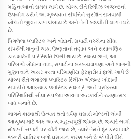
મહિનાઓનો સમય લાગે છે. યોગ્ય રીતે રિલીઝ એજન્ટનો
ઉપયોગ કરીને આ મૂલ્યવાન સંપત્તિને સુરક્ષિત રાખવાથી
ખોદાનો જીવનકાળ લંબાય છે અને તેની બદલીની લાગત ઘટે
છે.
પિગળેલા પ્લાસ્ટિક અને ખોદાની સપાટી વચ્ચેના સીધા
સંપર્કથી ધાતુની થાક, ઉષ્ણતાનો તણાવ અને રાસાયણિક
કાટ માટેની પરિસ્થિતિ ઊભી થાય છે. સમય જતાં, આ
પરિબળો ખોદાના નાશ, સપાટીના ખરબચડાપણા અને ભાગની
ગુણવત્તાને અસર કરતા પરિમાણીય ફેરફારોમાં ફાળો આપે છે.
યોગ્ય રીતે લગાડેલો પ્લાસ્ટિક રિલીઝ એજન્ટ ખોદાની
સપાટીને આક્રમક પ્લાસ્ટિક સામગ્રી અને પ્રક્રિયા
પરિસ્થિતિથી સીધા સંપર્કમાં આવતા અટકાવીને રક્ષણાત્મક
બાધ બનાવે છે.
ભાગને કાઢવાથી ઉત્પન્ન થતો ઘર્ષણ ઘસારો મોલ્ડની લાંબી
આયુષ્ય માટે એક અન્ય મહત્વપૂર્ણ જોખમ છે. જ્યારે ભાગો
મોલ્ડની સપાટી પર ચોંટી જાય છે, ત્યારે તેમને દૂર કરવા માટે
જરૂરી યાંત્રિક બળો ઘસારાનું કારણ બને છે જે ધીમે ધીમે