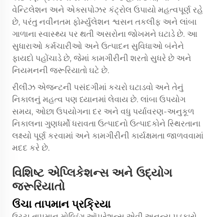
વેન્ટિલેશન અને એક્સપોઝર કંટ્રોલ ઉપાયો મહત્વપૂર્ણ રહે
છે, પરંતુ નવીનતમ ફોર્મ્યુલેશન શ્વસન તકલીફ અને લાંબા
ગાળાના સ્વાસ્થ્ય પર થતી અસરોના જોખમને ઘટાડે છે. આ
સુધારાઓ કર્મચારીઓ અને ઉત્પાદન સુવિધાઓ બંનેને
ફાયદો પહોંચાડે છે, જેમાં કામગીરીની શરતો સુધરે છે અને
નિયમનની જરૂરિયાતો ઘટે છે.
રીલીઝ એજન્ટની પસંદગીમાં કચરો ઘટાડવો અને તેનું
નિકાલનું મહત્વ પણ ધ્યાનમાં લેવાય છે. લાંબા ઉપયોગ
સમય, ઓછા ઉપયોગના દર અને વધુ પર્યાવરણ-અનુકૂળ
નિકાલના ગુણધર્મો ધરાવતા ઉત્પાદનો ઉત્પાદકોને સ્થિરતાના
લક્ષ્યો પૂર્ણ કરવામાં અને કામગીરીની કાર્યક્ષમતા જાળવવામાં
મદદ કરે છે.
વિશિષ્ટ એપ્લિકેશન્સ અને ઉદ્યોગ
જરૂરિયાતો
ઉંચા તાપમાન પ્રક્રિયા
ઉચ્ચ તાપમાન મોલ્ડિંગ ઑપરેશન્સ એવી અનન્ય પડકારો