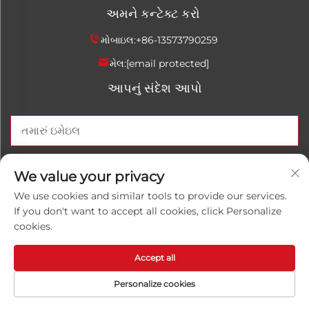
અમને કન્ટેક્ટ કરો
મોબાઇલ:
+86-13573790259
મેલ:
[email protected]
આપનું સંદેશ આપો
હવે મોકલો
We value your privacy
We use cookies and similar tools to provide our services.
If you don't want to accept all cookies, click Personalize
cookies.
કૉપિરાઇટ © 2026 ચાઇના શાનડોંગ લુવાનહોંગ કેમિકલ કંપની, લિમિટેડ.
બધા અધિકાર સુરક્ષિત.
પ્રાઇવેસી પોલિસી
Accept all
Personalize cookies