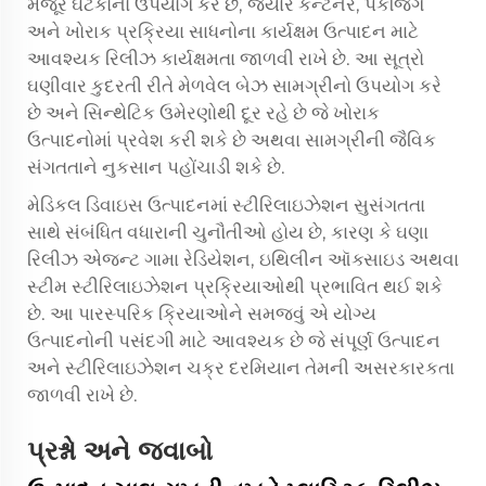
મંજૂર ઘટકોનો ઉપયોગ કરે છે, જ્યારે કન્ટેનર, પેકેજિંગ
અને ખોરાક પ્રક્રિયા સાધનોના કાર્યક્ષમ ઉત્પાદન માટે
આવશ્યક રિલીઝ કાર્યક્ષમતા જાળવી રાખે છે. આ સૂત્રો
ઘણીવાર કુદરતી રીતે મેળવેલ બેઝ સામગ્રીનો ઉપયોગ કરે
છે અને સિન્થેટિક ઉમેરણોથી દૂર રહે છે જે ખોરાક
ઉત્પાદનોમાં પ્રવેશ કરી શકે છે અથવા સામગ્રીની જૈવિક
સંગતતાને નુકસાન પહોંચાડી શકે છે.
મેડિકલ ડિવાઇસ ઉત્પાદનમાં સ્ટીરિલાઇઝેશન સુસંગતતા
સાથે સંબંધિત વધારાની ચુનૌતીઓ હોય છે, કારણ કે ઘણા
રિલીઝ એજન્ટ ગામા રેડિયેશન, ઇથિલીન ઑક્સાઇડ અથવા
સ્ટીમ સ્ટીરિલાઇઝેશન પ્રક્રિયાઓથી પ્રભાવિત થઈ શકે
છે. આ પારસ્પરિક ક્રિયાઓને સમજવું એ યોગ્ય
ઉત્પાદનોની પસંદગી માટે આવશ્યક છે જે સંપૂર્ણ ઉત્પાદન
અને સ્ટીરિલાઇઝેશન ચક્ર દરમિયાન તેમની અસરકારકતા
જાળવી રાખે છે.
પ્રશ્નો અને જવાબો