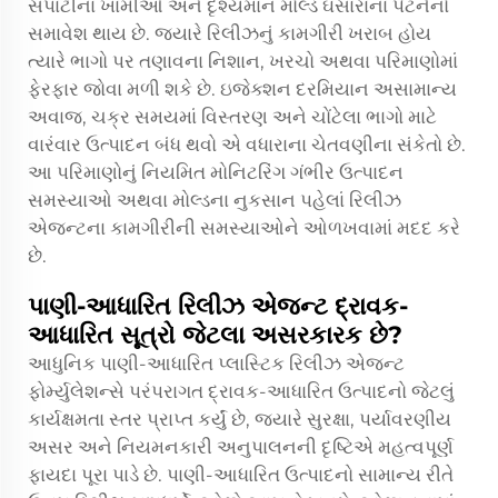
સપાટીના ખામીઓ અને દૃશ્યમાન મોલ્ડ ઘસારાના પેટર્નનો
સમાવેશ થાય છે. જ્યારે રિલીઝનું કામગીરી ખરાબ હોય
ત્યારે ભાગો પર તણાવના નિશાન, ખરચો અથવા પરિમાણોમાં
ફેરફાર જોવા મળી શકે છે. ઇજેક્શન દરમિયાન અસામાન્ય
અવાજ, ચક્ર સમયમાં વિસ્તરણ અને ચોંટેલા ભાગો માટે
વારંવાર ઉત્પાદન બંધ થવો એ વધારાના ચેતવણીના સંકેતો છે.
આ પરિમાણોનું નિયમિત મોનિટરિંગ ગંભીર ઉત્પાદન
સમસ્યાઓ અથવા મોલ્ડના નુકસાન પહેલાં રિલીઝ
એજન્ટના કામગીરીની સમસ્યાઓને ઓળખવામાં મદદ કરે
છે.
પાણી-આધારિત રિલીઝ એજન્ટ દ્રાવક-
આધારિત સૂત્રો જેટલા અસરકારક છે?
આધુનિક પાણી-આધારિત પ્લાસ્ટિક રિલીઝ એજન્ટ
ફોર્મ્યુલેશન્સે પરંપરાગત દ્રાવક-આધારિત ઉત્પાદનો જેટલું
કાર્યક્ષમતા સ્તર પ્રાપ્ત કર્યું છે, જ્યારે સુરક્ષા, પર્યાવરણીય
અસર અને નિયમનકારી અનુપાલનની દૃષ્ટિએ મહત્વપૂર્ણ
ફાયદા પૂરા પાડે છે. પાણી-આધારિત ઉત્પાદનો સામાન્ય રીતે