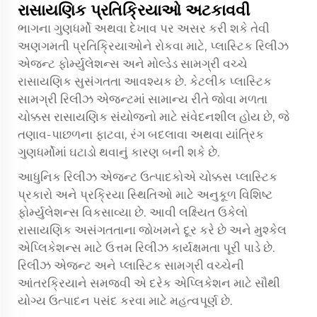
રાસાયણિક પ્રતિક્રિયાઓ અટકાવવી
ભાગના ગુણધર્મો અથવા દેખાવ પર અસર કરી શકે તેવી
અણગમતી પ્રતિક્રિયાઓને રોકવા માટે, પ્લાસ્ટિક રિલીઝ
એજન્ટ ફોર્મ્યુલેશન્સ અને મોલ્ડેડ સામગ્રી વચ્ચે
રાસાયણિક સુસંગતતા આવશ્યક છે. કેટલીક પ્લાસ્ટિક
સામગ્રી રિલીઝ એજન્ટમાં સામાન્ય રીતે જોવા મળતા
ચોક્કસ રાસાયણિક સંયોજનો માટે સંવેદનશીલ હોય છે, જે
તણાવ-પાછળના ફાટવા, રંગ બદલાવા અથવા યાંત્રિક
ગુણધર્મોમાં ઘટાડો થવાનું કારણ બની શકે છે.
આધુનિક રિલીઝ એજન્ટ ઉત્પાદકોએ ચોક્કસ પ્લાસ્ટિક
પ્રકારો અને પ્રક્રિયા સ્થિતિઓ માટે અનુકૂળ વિશિષ્ટ
ફોર્મ્યુલેશન્સ વિકસાવ્યા છે. આવી લક્ષ્યિત ઉકેલો
રાસાયણિક અસંગતતાના જોખમને દૂર કરે છે અને મુશ્કેલ
એપ્લિકેશન્સ માટે ઉત્તમ રિલીઝ કાર્યક્ષમતા પૂરી પાડે છે.
રિલીઝ એજન્ટ અને પ્લાસ્ટિક સામગ્રી વચ્ચેની
આંતરક્રિયાને સમજવી એ દરેક એપ્લિકેશન માટે સૌથી
યોગ્ય ઉત્પાદન પસંદ કરવા માટે મહત્વપૂર્ણ છે.