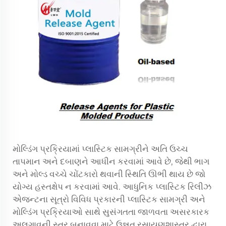
મોલ્ડિંગ પ્રક્રિયામાં પ્લાસ્ટિક સામગ્રીને અતિ ઉચ્ચ
તાપમાન અને દબાણને આધીન કરવામાં આવે છે, જેથી ભાગ
અને મોલ્ડ વચ્ચે ચોંટકારો થવાની સ્થિતિ ઊભી થાય છે જો
યોગ્ય હસ્તક્ષેપ ન કરવામાં આવે. આધુનિક પ્લાસ્ટિક રિલીઝ
એજન્ટના સૂત્રો વિવિધ પ્રકારની પ્લાસ્ટિક સામગ્રી અને
મોલ્ડિંગ પ્રક્રિયાઓ સાથે સુસંગતતા જાળવતા અસરકારક
અલગાવની સ્તર બનાવવા માટે ઉન્નત રસાયણશાસ્ત્ર દ્વારા