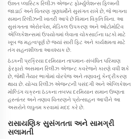
ઉન્નત પ્લાસ્ટિક રિલીઝ એજન્ટ ફોર્મ્યુલેશન્સ ફિલ્મની
જાડાઈ અને વિતરણ ગુણધર્મોને સુસંગત રાખે છે, જે ભાગના
સમાન રિલીઝની ખાતરી આપે છે વિમાન વિકૃતિ વિના. આ
સુસંગતતા એરોસ્પેસ, મેડિકલ ઉપકરણ અને ઓટોમોટિવ
એપ્લિકેશન્સમાં ઉપયોગમાં લેવાતા ચોકસાઈના ઘટકો માટે
ખૂબ જ મહત્વપૂર્ણ છે જ્યાં સારી ફિટ અને કાર્યક્ષમતા માટે
તંગ સહનશીલતા આવશ્યક છે.
ઠંડકની પ્રક્રિયા દરમિયાન તાપમાન-સંબંધિત પરિમાણ
ફેરફારો અસમાન રિલીઝ એજન્ટ કવરેજને કારણે વધી શકે
છે, જેથી તૈયાર ભાગોમાં વોરપેજ અને તણાવનું કેન્દ્રીકરણ
થાય છે. યોગ્ય રિલીઝ એજન્ટની પસંદગી અને એપ્લિકેશન
મોલ્ડિંગ ચક્રના ઠંડકના તબક્કા દરમિયાન સમાન ઉષ્ણતા
હસ્તાંતર અને તણાવ વિતરણને પ્રોત્સાહન આપીને આ
અસરોને લઘુતમ કરવામાં મદદ કરે છે.
રાસાયણિક સુસંગતતા અને સામગ્રી
સલામતી