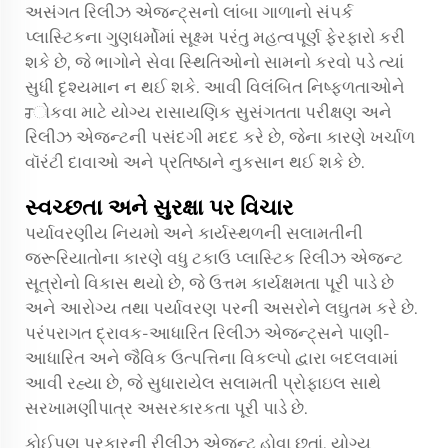
અસંગત રિલીઝ એજન્ટ્સનો લાંબા ગાળાનો સંપર્ક
પ્લાસ્ટિકના ગુણધર્મોમાં સૂક્ષ્મ પરંતુ મહત્વપૂર્ણ ફેરફારો કરી
શકે છે, જે ભાગોને સેવા સ્થિતિઓનો સામનો કરવો પડે ત્યાં
સુધી દૃશ્યમાન ન થઈ શકે. આવી વિલંબિત નિષ્ફળતાઓને
ਰોકવા માટે યોગ્ય રાસાયણિક સુસંગતતા પરીક્ષણ અને
રિલીઝ એજન્ટની પસંદગી મદદ કરે છે, જેના કારણે ખર્ચાળ
વૉરંટી દાવાઓ અને પ્રતિષ્ઠાને નુકસાન થઈ શકે છે.
સ્વચ્છતા અને સુરક્ષા પર વિચાર
પર્યાવરણીય નિયમો અને કાર્યસ્થળની સલામતીની
જરૂરિયાતોના કારણે વધુ ટકાઉ પ્લાસ્ટિક રિલીઝ એજન્ટ
સૂત્રોનો વિકાસ થયો છે, જે ઉત્તમ કાર્યક્ષમતા પૂરી પાડે છે
અને આરોગ્ય તથા પર્યાવરણ પરની અસરોને લઘુતમ કરે છે.
પરંપરાગત દ્રાવક-આધારિત રિલીઝ એજન્ટ્સને પાણી-
આધારિત અને જૈવિક ઉત્પત્તિના વિકલ્પો દ્વારા બદલવામાં
આવી રહ્યા છે, જે સુધારાયેલ સલામતી પ્રોફાઇલ સાથે
સરખામણીપાત્ર અસરકારકતા પૂરી પાડે છે.
કોઈપણ પ્રકારની રીલીઝ એજન્ટ હોવા છતાં, યોગ્ય