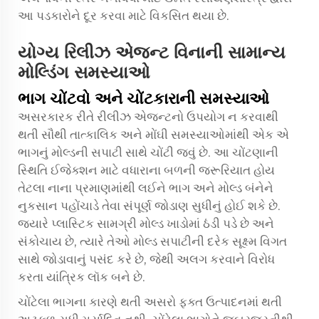
આ પડકારોને દૂર કરવા માટે વિકસિત થયા છે.
યોગ્ય રિલીઝ એજન્ટ વિનાની સામાન્ય
મોલ્ડિંગ સમસ્યાઓ
ભાગ ચોંટવો અને ચોંટકારાની સમસ્યાઓ
અસરકારક રીતે રીલીઝ એજન્ટનો ઉપયોગ ન કરવાથી
થતી સૌથી તાત્કાલિક અને મોંઘી સમસ્યાઓમાંથી એક એ
ભાગનું મોલ્ડની સપાટી સાથે ચોંટી જવું છે. આ ચોંટણાની
સ્થિતિ ઈજેક્શન માટે વધારાના બળની જરૂરિયાત હોય
તેટલા નાના પ્રમાણમાંથી લઈને ભાગ અને મોલ્ડ બંનેને
નુકસાન પહોંચાડે તેવા સંપૂર્ણ જોડાણ સુધીનું હોઈ શકે છે.
જ્યારે પ્લાસ્ટિક સામગ્રી મોલ્ડ ખાડોમાં ઠંડી પડે છે અને
સંકોચાય છે, ત્યારે તેઓ મોલ્ડ સપાટીની દરેક સૂક્ષ્મ વિગત
સાથે જોડાવાનું પસંદ કરે છે, જેથી અલગ કરવાને વિરોધ
કરતા યાંત્રિક લૉક બને છે.
ચોંટેલા ભાગના કારણે થતી અસરો ફક્ત ઉત્પાદનમાં થતી