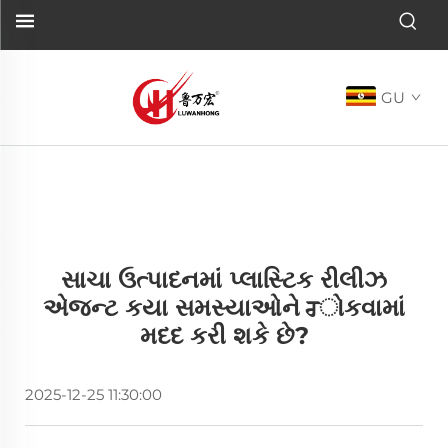
GU
સાચા ઉત્પાદનમાં પ્લાસ્ટિક રીલીઝ
એજન્ટ કયા સમસ્યાઓને ਰોકવામાં
મદદ કરી શકે છે?
2025-12-25 11:30:00