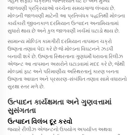
ગહન સફાઈ ચક્રોની જરૂરિયાત ઘટે છે અને મુખ્ય
જાળવણી પ્રક્રિયાઓ વચ્ચેના સમયગાળા લંબાય છે.
મોલ્ડની જાળવણી માટેની આ પ્રતિબંધક પદ્ધતિથી મોલ્ડના
કાર્યકારી જીવનકાળ દરમિયાન ઉત્પાદન અનામિયતામાં
સુધારો થાય છે અને કુલ જાળવણી ખર્ચમાં ઘટાડો થાય છે.
સામાન્ય મોલ્ડિંગ કામગીરી દરમિયાન તાપમાન ચક્રો
ઉષ્ણતા તણાવ પેદા કરે છે જે મોલ્ડના વિઘટનને ઝડપી
બનાવી શકે છે. ઉષ્ણતા સ્થિરતાના ગુણધર્મો ધરાવતા રિલીઝ
એજન્ટ આ તાપમાન અસરોને ઘટાડવામાં મદદ કરે છે, જેથી
મોલ્ડમાં ફાટ અને પરિમાણીય અસ્થિરતાનું કારણ બનતા
ઉષ્ણતા આઘાત અને પ્રસરણ-સંબંધિત તણાવ સામે વધારાનો
સુરક્ષા સ્તર મળે છે.
ઉત્પાદન કાર્યક્ષમતા અને ગુણવત્તામાં
સુસંગતતા
ઉત્પાદન વિલંબ દૂર કરવો
જ્યારે રીલીઝ એજન્ટનો ઉપયોગ અપર્યાપ્ત અથવા