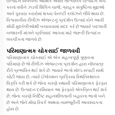
ઉત્પાદન વિલંબની આર્થિક અસર તાત્કાલિક ઉત્પાદન ખર્ચ
કરતાં વધીને ઝડપી શિપિંગ ચાર્જ, ગ્રાહક સંતુષ્ટિના મુદ્દાઓ
અને પુરવઠા કરારોમાં શક્ય પેનલ્ટી કલૉઝને લીધે થાય છે.
વિશ્વસનીય રીલીઝ એજન્ટનું પ્રદર્શન ઉત્પાદકોને આવી
મોંઘી મુશ્કેલીઓથી બચાવવામાં મદદ કરે છે જ્યારે બદલાતી
બજારની માંગને પ્રતિસાદ આપવા માટે જરૂરી ઉત્પાદન
લવચીકતા જાળવે છે.
પરિમાણાત્મક ચોકસાઈ જાળવવી
પરિમાણાત્મક ચોકસાઈ એ એક મહત્વપૂર્ણ ગુણવત્તા
પરિમાણ છે જે રીલીઝ એજન્ટના પ્રદર્શન દ્વારા નોંધપાત્ર
રીતે પ્રભાવિત થઈ શકે છે. જ્યારે ભાગો મોલ્ડ સપાટી સાથે
ચોંટી જાય છે, ત્યારે ઈજેક્શન પ્રક્રિયા સ્થિતિસ્થાપક
વિકૃતિ કરી શકે છે જેના કારણે સ્થાયી પરિમાણાત્મક ફેરફાર
થાય છે. ઉત્પાદન દરમિયાન આ ફેરફારો એકત્રિત થઈ શકે
છે, જેના કારણે નિર્દિષ્ટ સહનશીલતાની બહારના ભાગો બને
છે અને જેને મોંઘા રિવર્ક અથવા નામંજૂરીની આવશ્યકતા
હોય છે.