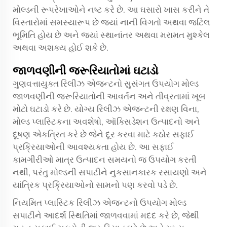
મોલ્ડની રૂપરેખાઓને નષ્ટ કરે છે. આ ઘસારો ખાસ કરીને તે
વિસ્તારોમાં સમસ્યારૂપ છે જ્યાં નાની વિગતો અથવા જટિલ
ભૂમિતિ હોય છે અને જ્યાં સ્થાનાંતર અથવા મરામત મુશ્કેલ
અથવા અશક્ય હોઈ શકે છે.
જાળવણીની જરૂરિયાતોમાં ઘટાડો
ગુણવત્તાયુક્ત રિલીઝ એજન્ટનો સુસંગત ઉપયોગ મોલ્ડ
જાળવણીની જરૂરિયાતોની આવર્તન અને તીવ્રતામાં ખૂબ
મોટો ઘટાડો કરે છે. યોગ્ય રિલીઝ એજન્ટની રક્ષણ વિના,
મોલ્ડ પ્લાસ્ટિકના અવશેષો, ઑક્સિડેશન ઉત્પાદનો અને
દૂષણ એકત્રિત કરે છે જેને દૂર કરવા માટે કઠોર સફાઈ
પ્રક્રિયાઓની આવશ્યકતા હોય છે. આ સફાઈ
કામગીરીઓ માત્ર ઉત્પાદન સમયનો જ ઉપયોગ કરતી
નથી, પરંતુ મોલ્ડની સપાટીને નુકસાનકારક રસાયણો અને
યાંત્રિક પ્રક્રિયાઓનો સામનો પણ કરવો પડે છે.
નિયમિત પ્લાસ્ટિક રિલીઝ એજન્ટનો ઉપયોગ મોલ્ડ
સપાટીને આદર્શ સ્થિતિમાં જાળવવામાં મદદ કરે છે, જેથી