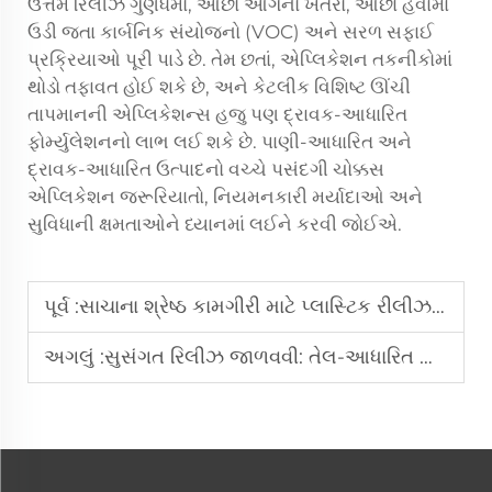
ઉત્તમ રિલીઝ ગુણધર્મો, ઓછો આગનો ખતરો, ઓછા હવામાં
ઉડી જતા કાર્બનિક સંયોજનો (VOC) અને સરળ સફાઈ
પ્રક્રિયાઓ પૂરી પાડે છે. તેમ છતાં, એપ્લિકેશન તકનીકોમાં
થોડો તફાવત હોઈ શકે છે, અને કેટલીક વિશિષ્ટ ઊંચી
તાપમાનની એપ્લિકેશન્સ હજુ પણ દ્રાવક-આધારિત
ફોર્મ્યુલેશનનો લાભ લઈ શકે છે. પાણી-આધારિત અને
દ્રાવક-આધારિત ઉત્પાદનો વચ્ચે પસંદગી ચોક્કસ
એપ્લિકેશન જરૂરિયાતો, નિયમનકારી મર્યાદાઓ અને
સુવિધાની ક્ષમતાઓને ધ્યાનમાં લઈને કરવી જોઈએ.
પૂર્વ :
સાચાના શ્રેષ્ઠ કામગીરી માટે પ્લાસ્ટિક રીલીઝ એજન્ટનો ઉપયોગ કેવી રીતે કરવો?
અગલું :
સુસંગત રિલીઝ જાળવવી: તેલ-આધારિત એજન્ટ્સનો સંગ્રહ અને હેન્ડલિંગ