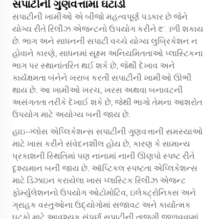
સપાટીની ગુણવત્તામાં ઘટાડો
સપાટીની ખામીઓ એ બીજો મહત્વપૂર્ણ પડકાર છે જેને
યોગ્ય રીતે રિલીઝ એજન્ટનો ઉપયોગ કરીને ਟાળી શકાય
છે. ભાગ અને સાધનની સપાટી વચ્ચે યોગ્ય લુબ્રિકેશન ન
હોવાને કારણે, સાધનમાં સૂક્ષ્મ અનિયમિતતાઓ પ્લાસ્ટિકના
ભાગ પર સ્થાનાંતરિત થઈ શકે છે, જેથી દેખાવ અને
કાર્યક્ષમતા બંનેને ખરાબ કરતી સપાટીની ખામીઓ ઊભી
થાય છે. આ ખામીઓ ખરચ, ખરસ અથવા બનાવટની
અસંગતતા તરીકે દેખાઈ શકે છે, જેથી ભાગો તેમના આશરોત
ઉપયોગ માટે અયોગ્ય બની જાય છે.
હાઇ-ગ્લોસ એપ્લિકેશન્સ સપાટીની ગુણવત્તાની સમસ્યાઓ
માટે ખાસ કરીને સંવેદનશીલ હોય છે, કારણ કે સામાન્ય
પ્રકાશની સ્થિતિમાં પણ નાનામાં નાની ઊણપો સ્પષ્ટ રીતે
દૃશ્યમાન બની જાય છે. ઑપ્ટિકલ સ્પષ્ટતા એપ્લિકેશન્સ
માટે ડિઝાઇન કરાયેલા ખાસ પ્લાસ્ટિક રિલીઝ એજન્ટ
ફોર્મ્યુલેશનનો ઉપયોગ ઓટોમોટિવ, ઇલેક્ટ્રોનિક્સ અને
ગ્રાહક વસ્તુઓના ઉદ્યોગોમાં સજાવટ અને કાર્યાત્મક
ઘટકો માટે આવશ્યક સંપૂર્ણ સપાટીની તાજગી જાળવવામાં