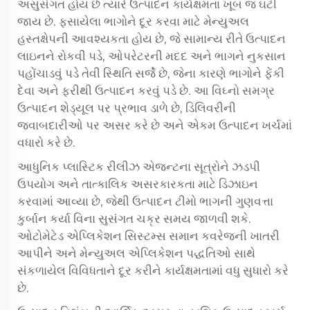
અસુસંગત હોય છે ત્યારે ઉત્પાદન કાર્યક્ષમતા ખૂબ જ ઘટી
જાય છે. ફસાયેલા ભાગોને દૂર કરવા માટે મેન્યુઅલ
હસ્તક્ષેપની આવશ્યકતા હોય છે, જે સામાન્ય રીતે ઉત્પાદન
લાઇનને રોકવી પડે, ઓપરેટરની મદદ અને ભાગને નુકસાન
પહોંચાડવું પડે તેવી સ્થિતિ સર્જે છે, જેના કારણે ભાગોને ફેંકી
દેવા અને ફરીથી ઉત્પાદન કરવું પડે છે. આ વિઘ્નો સમગ્ર
ઉત્પાદન શેડ્યૂલ પર પ્રભાવ ડાળે છે, ડિલિવરીની
જવાબદારીઓ પર અસર કરે છે અને એકમ ઉત્પાદન ખર્ચમાં
વધારો કરે છે.
આધુનિક પ્લાસ્ટિક રીલીઝ એજન્ટના સૂત્રોને ઝડપી
ઉપયોગ અને તાત્કાલિક અસરકારકતા માટે ડિઝાઇન
કરવામાં આવ્યા છે, જેથી ઉત્પાદન ટીમો ભાગની ગુણવત્તા
કુર્બાન કર્યા વિના સુસંગત ચક્ર સમય જાળવી શકે.
ઓટોમેટેડ એપ્લિકેશન સિસ્ટમ્સ સમાન કવરેજની ખાતરી
આપીને અને મેન્યુઅલ એપ્લિકેશન પદ્ધતિઓ સાથે
સંકળાયેલ વિવિધતાને દૂર કરીને કાર્યક્ષમતામાં વધુ સુધારો કરે
છે.