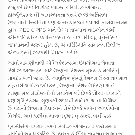
રજૂ કરે છે જે વિશિષ્ટ પ્લાસ્ટિક રિલીઝ એજન્ટ
ફોર્મ્યુલેશન્સની આવશ્યકતા ધરાવે છે જે અતિશય
ઉષ્ણતાની સ્થિતિમાં પણ અસરકારકતા જાળવી રાખવા સક્ષમ
હોય. PEEK, PPS અને ઉચ્ચ તાપમાન નાઇલોન જેવી
એન્જિનિયરિંગ પ્લાસ્ટિક્સને 400°C થી વધુ પ્રોસેસિંગ
તાપમાનની જરૂર હોય છે, જે પરિસ્થિતિ સામાન્ય રિલીઝ
એજન્ટ્સનું ઝડપથી વિઘટન કરે છે.
આવી માંગણીવાળી એપ્લિકેશન્સમાં ઉપયોગમાં લેવાતા
રિલીઝ એજન્ટ્સ માટે ઉષ્ણતા સ્થિરતા મુખ્ય કામગીરીનું
માપદંડ બની જાય છે. આધુનિક ફોર્મ્યુલેશન્સ ઉચ્ચ તાપમાન
સહનશીલ બેઝ ઓઇલ્સ, ઉષ્ણતા-સ્થિર ઉમેરણો અને
રક્ષણાત્મક સંયોજનોનો સમાવેશ કરે છે જે ઊંચા તાપમાને
પણ લુબ્રિકેશન ગુણધર્મો જાળવી રાખે છે. આવા વિશિષ્ટ
ઉત્પાદનો ઉષ્ણતા વિઘટનને રોકે છે જે કાર્બન અવશેષોના
નિર્માણ અને પછીના ભાગના દૂષણનું કારણ બની શકે.
પ્રોસેસિંગ તાપમાન અને રિલીઝ એજન્ટના કાર્યક્ષમતા
વચ્ચેનો સંબંધ જટિલ છે, કારણ કે ઊંચા તાપમાન સામાન્ય