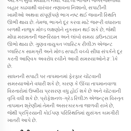
અટકળ સુધી મર્યાદિત નથી. ચોંટેલા ભાગોને જબરજસ્તીથી
બહાર કાઢવાથી વારંવાર તણાવના નિશાનો, સપાટીની
ખામીઓ અથવા સંપૂર્ણપણે ભાગ નષ્ટ થઈ જવાની સ્થિતિ
ઊભી થાય છે. તેમજ, ભાગને દૂર કરવા માટે જરૂરી વધારાના
બળથી નાજુક મોલ્ડ લક્ષણોને નુકસાન થઈ શકે છે, જેથી
મોંઘા મરામતની જરૂરિયાત અને લાંબો સમય ડાઉનટાઇમ
ઊભો થાય છે. ગુણવત્તાયુક્ત પ્લાસ્ટિક રીલીઝ એજન્ટ
પ્લાસ્ટિક સામગ્રી અને મોલ્ડ સપાટી વચ્ચે સીધા સંપર્કને દૂર
કરતી આણ્વિક અવરોધ રચીને આવી સમસ્યાઓને ਰોકે
છે.
સાધનની સપાટી પર તાપમાનમાં ફેરફાર ચોંટવાની
સમસ્યાઓને વધારી શકે છે, કારણ કે ઊંચા તાપમાનવાળા
વિસ્તારોમાં ઉષ્મીય પ્રસરણ વધુ હોઈ શકે છે અને ચોંટવાની
વૃત્તિ વધી શકે છે. પ્રોફેશનલ-ગ્રેડ રિલીઝ એજન્ટ્સ વિસ્તૃત
તાપમાન શ્રેણીમાં તેમની અસરકારકતા જાળવી રાખે છે,
જેથી પ્રક્રિયાની કોઈપણ પરિસ્થિતિમાં સુસંગત કામગીરી
ખાતરી આપે છે.