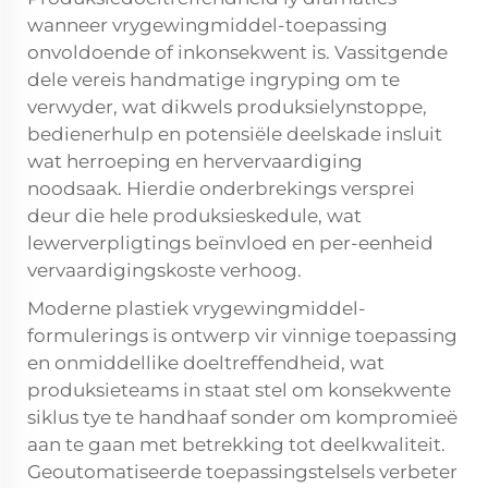
wanneer vrygewingmiddel-toepassing
onvoldoende of inkonsekwent is. Vassitgende
dele vereis handmatige ingryping om te
verwyder, wat dikwels produksielynstoppe,
bedienerhulp en potensiële deelskade insluit
wat herroeping en hervervaardiging
noodsaak. Hierdie onderbrekings versprei
deur die hele produksieskedule, wat
lewerverpligtings beïnvloed en per-eenheid
vervaardigingskoste verhoog.
Moderne plastiek vrygewingmiddel-
formulerings is ontwerp vir vinnige toepassing
en onmiddellike doeltreffendheid, wat
produksieteams in staat stel om konsekwente
siklus tye te handhaaf sonder om kompromieë
aan te gaan met betrekking tot deelkwaliteit.
Geoutomatiseerde toepassingstelsels verbeter