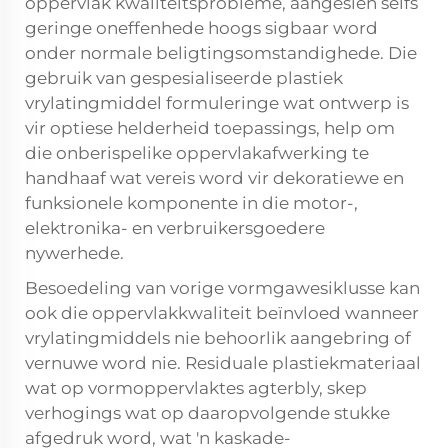
oppervlak kwaliteitsprobleme, aangesien selfs
geringe oneffenhede hoogs sigbaar word
onder normale beligtingsomstandighede. Die
gebruik van gespesialiseerde plastiek
vrylatingmiddel formuleringe wat ontwerp is
vir optiese helderheid toepassings, help om
die onberispelike oppervlakafwerking te
handhaaf wat vereis word vir dekoratiewe en
funksionele komponente in die motor-,
elektronika- en verbruikersgoedere
nywerhede.
Besoedeling van vorige vormgawesiklusse kan
ook die oppervlakkwaliteit beïnvloed wanneer
vrylatingmiddels nie behoorlik aangebring of
vernuwe word nie. Residuale plastiekmateriaal
wat op vormoppervlaktes agterbly, skep
verhogings wat op daaropvolgende stukke
afgedruk word, wat 'n kaskade-