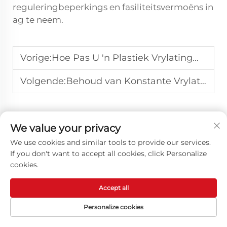
reguleringbeperkings en fasiliteitsvermoëns in
ag te neem.
Vorige:
Hoe Pas U 'n Plastiek Vrylatingmiddel Toe Vir Beste Mall Prestasie?
Volgende:
Behoud van Konstante Vrylating: Berging en Hantering van Oliegebaseerde Middels
We value your privacy
We use cookies and similar tools to provide our services.
KONTAK ONS
If you don't want to accept all cookies, click Personalize
cookies.
Mobiele:
+86-13573790259
Accept all
Pos:
[email protected]
LAAT ONS 'N BOODSKAP
Personalize cookies