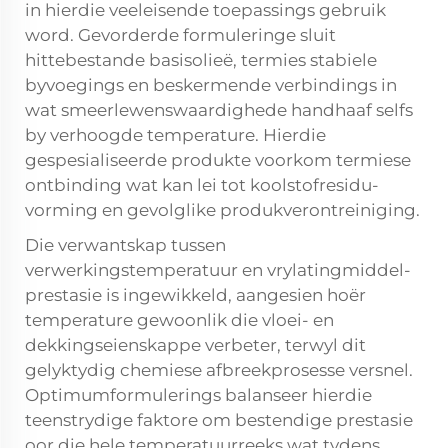
in hierdie veeleisende toepassings gebruik
word. Gevorderde formuleringe sluit
hittebestande basisolieë, termies stabiele
byvoegings en beskermende verbindings in
wat smeerlewenswaardighede handhaaf selfs
by verhoogde temperature. Hierdie
gespesialiseerde produkte voorkom termiese
ontbinding wat kan lei tot koolstofresidu-
vorming en gevolglike produkverontreiniging.
Die verwantskap tussen
verwerkingstemperatuur en vrylatingmiddel-
prestasie is ingewikkeld, aangesien hoër
temperature gewoonlik die vloei- en
dekkingseienskappe verbeter, terwyl dit
gelyktydig chemiese afbreekprosesse versnel.
Optimumformulerings balanseer hierdie
teenstrydige faktore om bestendige prestasie
oor die hele temperatuurreeks wat tydens