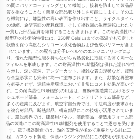
の間にバリアコーティングとして機能し、接着を防止して製品品
質を損なうことなく簡単な部品取り外しを可能にします。その主
な機能には、離型性の高い表面を作り出すこと、サイクルタイム
の短縮、金型表面の摩耗保護、そして複数回の生産運転にわたり
一貫した部品品質を維持することが含まれます。この耐高温性PU
離型剤の技術的特徴には、250度 Celsiusまでの高温でも安定した
状態を保つ高度なシリコーン系化合物および合成ポリマーが含ま
れています。この配合は分子レベルでのエンジニアリングによ
り、優れた離型性能を持ちながらも熱劣化に抵抗する薄く均一な
フィルムを形成します。この耐高温性PU離型剤は優れた濡れ特性
を示し、深い空洞、アンダーカット、複雑な表面形状など、複雑
な金型形状にも完全に均一に塗布されます。また、頻繁な再塗布
を必要とせず、連続生産環境において非常にコスト効果が高いで
す。この耐高温性PU離型剤の用途は、自動車製造業におけるダッ
シュボード部品、フォームシート、インテリアトリム部品など、
多くの産業に及びます。航空宇宙分野では、寸法精度が要求され
る複合材部品、断熱部品、構造部品にこの技術が活用されていま
す。建設業界では、建築用パネル、装飾部品、構造用フォーム部
品の製造にこの耐高温性PU離型剤を使用することで恩恵を受けま
す。電子機器製造では、熱的安定性が極めて重要となる封止工
程、ガスケット製造、保護ハウジング部品にこの技術が採用され