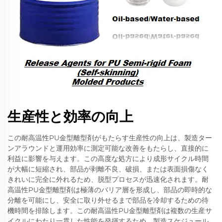
生産性と効率の向上
この耐高温性PU金型離型剤がもたらす生産性の向上は、製造ター
ンアラウンドと運用効率に測定可能な改善をもたらし、直接的に
利益に影響を与えます。この高度な処方により成形サイクル時間
が大幅に短縮され、部品が剥離不良、破損、または表面損傷なく
きれいに完全に外れるため、脱型プロセスが迅速化されます。耐
高温性PU金型離型剤は極薄のバリア層を形成し、部品の即時的な
分離を可能にし、安全に取り外せるまで部品を冷却するための待
機時間を排除します。この耐高温性PU金型離型剤は複数の生産サ
イクルにわたり一貫した性能を発揮するため、製造スケジュール