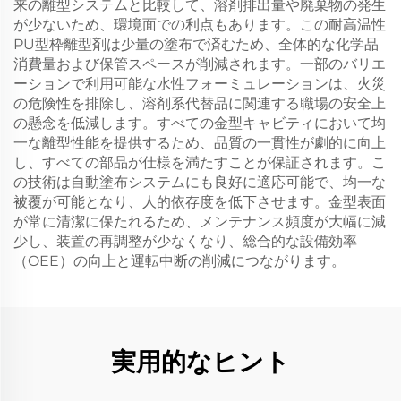
来の離型システムと比較して、溶剤排出量や廃棄物の発生
が少ないため、環境面での利点もあります。この耐高温性
PU型枠離型剤は少量の塗布で済むため、全体的な化学品
消費量および保管スペースが削減されます。一部のバリエ
ーションで利用可能な水性フォーミュレーションは、火災
の危険性を排除し、溶剤系代替品に関連する職場の安全上
の懸念を低減します。すべての金型キャビティにおいて均
一な離型性能を提供するため、品質の一貫性が劇的に向上
し、すべての部品が仕様を満たすことが保証されます。こ
の技術は自動塗布システムにも良好に適応可能で、均一な
被覆が可能となり、人的依存度を低下させます。金型表面
が常に清潔に保たれるため、メンテナンス頻度が大幅に減
少し、装置の再調整が少なくなり、総合的な設備効率
（OEE）の向上と運転中断の削減につながります。
実用的なヒント