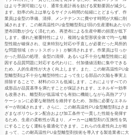
はより予測可能になり、通常生産計画を妨げる変動要因が減少し
ます。効率の向上は単なるサイクル時間の短縮にとどまらず、作
業員は金型の準備、清掃、メンテナンスに費やす時間が大幅に削
減されます。この耐高温性PU金型離型剤は1回の生産運転あたりの
塗布回数が少なく済むため、再塗布による生産中断の頻度が低下
します。優れた被覆特性により、複雑な金型形状全体で均一な離
型性能が確保され、従来特別な対応や手直しが必要だった局所的
な問題領域（ホットスポット）が解消されます。作業員は引っか
かった部品の処理、金型の清掃、あるいは不十分な離型性能に起
因する品質問題に対応する代わりに、付加価値活動に集中できる
ため、人的生産性が大きく向上します。また、この耐高温性PU金
型離型剤は不十分な離型特性によって生じる部品の欠陥を事実上
排除することで、材料のロスも低減します。これによりすべての
成形品が品質基準を満たすことが保証されます。エネルギー効率
も改善され、離型剤が低温域でも有効に機能しながら高熱アプリ
ケーションに必要な耐熱性を維持するため、加熱に必要なエネル
ギーが削減されます。さらに、この耐高温性PU金型離型剤はさま
ざまなポリウレタン配合および加工条件で一貫した性能を発揮す
るため、生産の柔軟性が高まり、メーカーは離型剤の互換性を気
にすることなく運転を最適化できます。これらの生産性向上が相
まって、この耐高温性PU金型離型剤技術を導入する製造業者に大