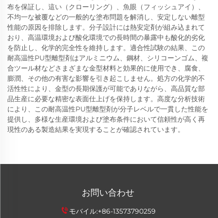
布を保証し、這い（クローリング）、魚眼（フィッシュアイ）、
不均一な被覆などの一般的な塗布問題を解消し、安定しない離型
性能の原因を排除します。分子設計には熱安定剤が組み込まれて
おり、高温環境および酸化環境での長時間の暴露中も酸化的劣化
を防止し、化学的完全性を維持します。適合性試験の結果、この
耐高温性PU型離型剤はアルミニウム、鋼材、シリコーンゴム、複
合ツール材などさまざまな金型材料と効果的に使用でき、腐食、
膨潤、その他の有害な影響を引き起こしません。処方の化学的不
活性性により、金型の長期保護が可能でありながら、高品質な部
品生産に必要な精密な表面仕上げを保持します。高度な分析技術
により、この耐高温性PU型離型剤が分子レベルで一貫した性能を
提供し、多様な生産環境および塗布条件において信頼性が高く再
現性のある製造結果を実現することが確認されています。
お問い合わせ
モバイル:
+86-13573790259