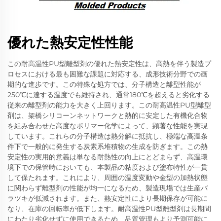
優れた熱安定性性能
この耐高温性PU型離型剤の優れた熱安定性は、高熱を伴う製造プ
ロセスにおける最も困難な課題に対応する、成形技術分野での画
期的な進歩です。この特殊な処方では、分子構造と離型性能が
250℃に達する温度でも維持され、通常180℃を超えると劣化する
従来の離型剤の能力を大きく上回ります。この耐高温性PU型離型
剤は、架橋シリコーンネットワークと熱的に安定した有機化合物
を組み合わせた高度なポリマー化学によって、顕著な性能を実現
しています。これらの分子構造は熱分解に抵抗し、極端な高温条
件下で一般的に発生する炭素系堆積物の生成を防ぎます。この熱
安定性の実用的意義は単なる耐熱性の向上にとどまらず、高温環
境下での保管時においても、本製品の粘度および塗布特性が一貫
して保たれます。これにより、周囲の温度変動や金型の加熱状態
に関わらず離型剤の性能が均一になるため、製造現場では生産バ
ラツキが低減されます。また、熱安定性により長期保存が可能に
なり、在庫の回転率が低下します。耐高温性PU型離型剤は長期間
にわたり劣化せずに使用できるため、品質管理もより予測可能に