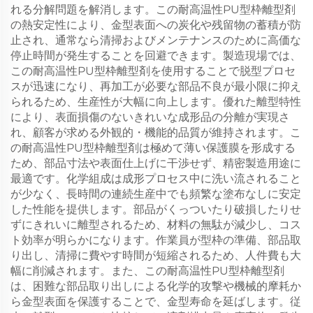
れる分解問題を解消します。この耐高温性PU型枠離型剤
の熱安定性により、金型表面への炭化や残留物の蓄積が防
止され、通常なら清掃およびメンテナンスのために高価な
停止時間が発生することを回避できます。製造現場では、
この耐高温性PU型枠離型剤を使用することで脱型プロセ
スが迅速になり、再加工が必要な部品不良が最小限に抑え
られるため、生産性が大幅に向上します。優れた離型特性
により、表面損傷のないきれいな成形品の分離が実現さ
れ、顧客が求める外観的・機能的品質が維持されます。こ
の耐高温性PU型枠離型剤は極めて薄い保護膜を形成する
ため、部品寸法や表面仕上げに干渉せず、精密製造用途に
最適です。化学組成は成形プロセス中に洗い流されること
が少なく、長時間の連続生産中でも頻繁な塗布なしに安定
した性能を提供します。部品がくっついたり破損したりせ
ずにきれいに離型されるため、材料の無駄が減少し、コス
ト効率が明らかになります。作業員が型枠の準備、部品取
り出し、清掃に費やす時間が短縮されるため、人件費も大
幅に削減されます。また、この耐高温性PU型枠離型剤
は、困難な部品取り出しによる化学的攻撃や機械的摩耗か
ら金型表面を保護することで、金型寿命を延ばします。従