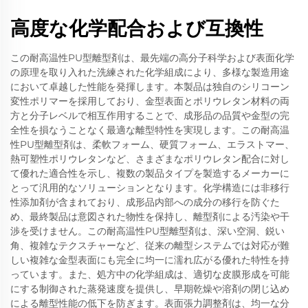
高度な化学配合および互換性
この耐高温性PU型離型剤は、最先端の高分子科学および表面化学
の原理を取り入れた洗練された化学組成により、多様な製造用途
において卓越した性能を発揮します。本製品は独自のシリコーン
変性ポリマーを採用しており、金型表面とポリウレタン材料の両
方と分子レベルで相互作用することで、成形品の品質や金型の完
全性を損なうことなく最適な離型特性を実現します。この耐高温
性PU型離型剤は、柔軟フォーム、硬質フォーム、エラストマー、
熱可塑性ポリウレタンなど、さまざまなポリウレタン配合に対し
て優れた適合性を示し、複数の製品タイプを製造するメーカーに
とって汎用的なソリューションとなります。化学構造には非移行
性添加剤が含まれており、成形品内部への成分の移行を防ぐた
め、最終製品は意図された物性を保持し、離型剤による汚染や干
渉を受けません。この耐高温性PU型離型剤は、深い空洞、鋭い
角、複雑なテクスチャーなど、従来の離型システムでは対応が難
しい複雑な金型表面にも完全に均一に濡れ広がる優れた特性を持
っています。また、処方中の化学組成は、適切な皮膜形成を可能
にする制御された蒸発速度を提供し、早期乾燥や溶剤の閉じ込め
による離型性能の低下を防ぎます。表面張力調整剤は、均一な分