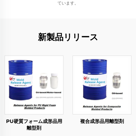
ています。
新製品リリース
PU硬質フォーム成形品用
複合成形品用離型剤
離型剤