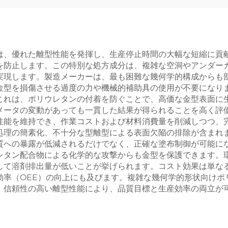
は、優れた離型性能を発揮し、生産停止時間の大幅な短縮に貢
を防止します。この特別な処方成分は、複雑な空洞やアンダー
実現します。製造メーカーは、最も困難な幾何学的構成からも
金型を損傷させる過度の力や機械的補助具の使用が不要になり
これは、ポリウレタンの付着を防ぐことで、高価な金型表面に
メータの変動があっても一貫した結果が得られることを高く評
性能を維持でき、作業コストおよび材料消費量を削減しつつ、
処理の簡素化、不十分な型離型による表面欠陥の排除が含まれ
質への暴露が低減されるだけでなく、正確な塗布制御が可能に
レタン配合物による化学的な攻撃からも金型を保護できます。
して溶剤排出量が低いことが挙げられます。コスト効果は単な
効率（OEE）の向上にも及びます。複雑な幾何学的形状向けポ
。信頼性の高い離型性能により、品質目標と生産効率の両立が