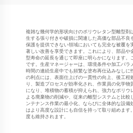
複雑な幾何学的形状向けのポリウレタン型離型剤
生する張り付きや破損に関連した高価な部品不良
保護を提供できない領域においても完全な被覆を
著しい改善を享受できます。これにより、部品や
型寿命の延長を通じて即座に明らかになります。
です。生産マネージャーは、環境条件や加工パラ
時間の連続生産中でも頻繁な塗布再仕込みなしに
の利点には、表面仕上げの一貫性の向上、後工程
り、製造プロセスが効率化され、作業員の化学物
になり、堆積物の蓄積が抑えられ、強力なポリウ
よる廃棄物の削減や、従来の離型システムと比較
ンテナンス作業の最小化、ならびに全体的な設備
はより高度な設計にも自信を持って取り組めます
度も維持されます。