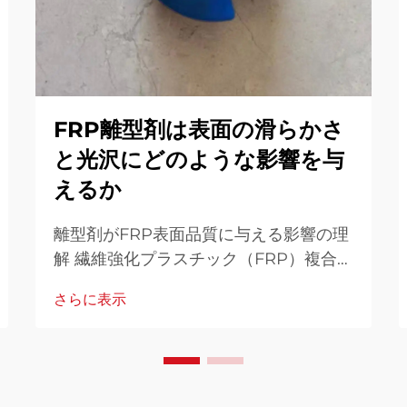
FRP離型剤は表面の滑らかさ
と光沢にどのような影響を与
えるか
離型剤がFRP表面品質に与える影響の理
解 繊維強化プラスチック（FRP）複合材
の表面品質は、外観および性能の両面に
さらに表示
おいて重要な役割を果たします。FRP離
型剤は製造工程において...