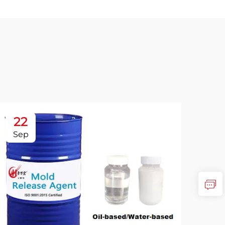
22
2
Sep
Oc