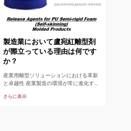
製造業において盧宛紅離型剤
ル
が際立っている理由は何です
貫
か？
高度
達成
産業用離型ソリューションにおける革新
世界
と卓越性 産業製造の環境が常に進化する
さら
生産
中で、離型剤の選定は生産効率と製品品
さらに表示
ワン
質において極めて重要な役割を果たして
います。ルーワンホン離型剤は登場以
来…