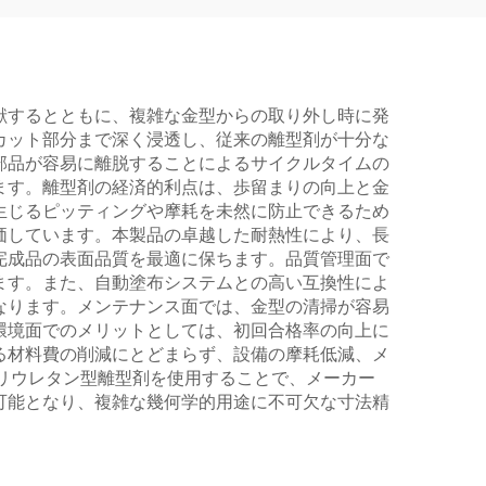
献するとともに、複雑な金型からの取り外し時に発
カット部分まで深く浸透し、従来の離型剤が十分な
部品が容易に離脱することによるサイクルタイムの
ます。離型剤の経済的利点は、歩留まりの向上と金
生じるピッティングや摩耗を未然に防止できるため
価しています。本製品の卓越した耐熱性により、長
完成品の表面品質を最適に保ちます。品質管理面で
ます。また、自動塗布システムとの高い互換性によ
なります。メンテナンス面では、金型の清掃が容易
環境面でのメリットとしては、初回合格率の向上に
る材料費の削減にとどまらず、設備の摩耗低減、メ
リウレタン型離型剤を使用することで、メーカー
可能となり、複雑な幾何学的用途に不可欠な寸法精