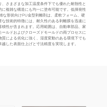
り、さまざまな加工温度条件下でも優れた耐熱性と
的に複雑な構造にも均一に塗布可能です。低揮発性
雑な形状向けPU金型剥離剤は、柔軟フォーム、硬
要な技術的特徴には、耐久性のある剥離膜を迅速に
蓄積性が含まれます。応用範囲は、自動車部品、家
モールドおよびクローズドモールドの両プロセスに
物質による劣化に強く、湿度変動のある環境下でも
卓越した表面仕上げと寸法精度を実現します。