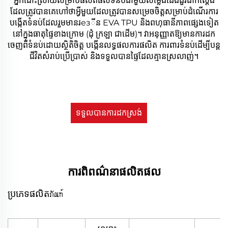
អ្នកដោះស្រាយសម្រាប់ផលិតផលទំនប់ជាមួយសម្លេងជើងជួរជាក់ស្តែង
ដែលត្រូវបានគេហៅថាអ្វីមួយដែលត្រូវបានសម្រេចចិត្តសម្រាប់ដំណើរការ
បង្កើតទំនប់ដែលរួមមានរезីន EVA TPU និងពហុធានីភាពផ្សេងទៀត
នៅក្នុងធាតុផ្ទៃខាងក្រោម (ដុំ ក្រឡា ជាដើម)។ វាអនុញ្ញាតឱ្យមានការដក
ចេញពីទំនប់ដោយស្ថិតិចិត្ត បង្កើនលទ្ធផលការផលិត ការពារទំនប់ដើម្បីបន្ត
ជីវិតសំរាប់ប្រើប្រាស់ និងទទួលបានផ្ទៃដែលគ្មានស្រលាញ់។
ទទួលបានការដកស្រង់
តម្លៃ
ការពិពណ៌នាផលិតផល
ប្រភេទផលិតภัณฑ์