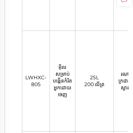
អ៊ីល
សម្រាប់
រណា
LWHXC-
25L
បង្កើនកំរិត
ក្រដាស
805
200 លីត្រ
អ្នកដោយ
ស្អាត
ចេញ