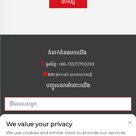
ដាក់ស្នើ
ទំនាក់ទំនងមកយើង
ទូរស័ព្ទ:
+86-13573790259
សារៈ
[email protected]
បញ្ចូលសារចំពោះយើង
បញ្ចូលឥឡូវ
We value your privacy
We use cookies and similar tools to provide our services.