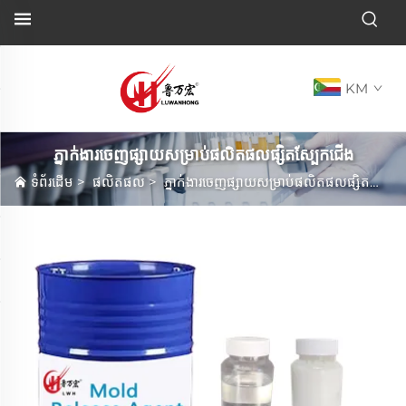
KM
ភ្នាក់ងារចេញផ្សាយសម្រាប់ផលិតផលផ្សិតស្បែកជើង
ទំព័រដើម
>
ផលិតផល
>
ភ្នាក់ងារចេញផ្សាយសម្រាប់ផលិតផលផ្សិតស្បែកជើង