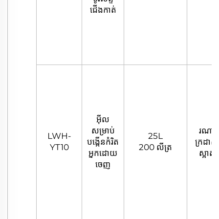
ជើងកាត់
អ៊ីល
សម្រាប់
រណា
LWH-
25L
បង្កើនកំរិត
ក្រដាស
YT10
200 លីត្រ
អ្នកដោយ
ស្អាត
ចេញ