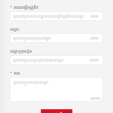
សារអេឡិចត្រូនិក
0/100
ឈ្មោះ
0/100
ឈ្មោះក្រុមហ៊ុន
0/200
សារ
0/1000