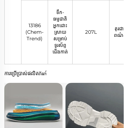
ទឹក-
ធម្មជាតិ
13186
អ្នកដោះ
តុរជាតិ
(Chem-
ស្រាយ
207L
ពណ៌ស
Trend)
សម្រាប់
ទូរស័ព្ទ
ជើងកាត់
ការប្រើប្រាស់ផលិតภัณฑ์