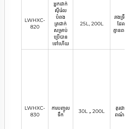
អ្នកដាក់
ស៊ីរ៉េល
បំពង
រាងទ្រឹស្ត
LWHXC-
ត្រជាក់
25L, 200L
ដែល
820
សម្រាប់
គ្មានពណ
ប្រើបាន
ទៅហើយ
LWHXC-
ការបញ្ចូល
តុរជាតិ
30L，200L
830
ទឹក
ពណ៌ស