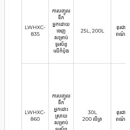
ការបញ្ចូល
ទឹក
អ្នកដោយ
LWHXC-
តុរជាតិ
ចេញ
25L, 200L
835
ពណ៌ស
សម្រាប់
ទូរស័ព្ទ
លើកំប៉ុង
ការបញ្ចូល
ទឹក
អ្នកដោះ
LWHXC-
30L
តុរជាតិ
ស្រាយ
860
200 លីត្រ
ពណ៌ស
សម្រាប់
ទូរស័ព្ទ