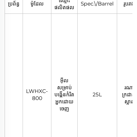
ឈ្មោះ
ប្រព័ន្ធ
ម៉ូដែល
Spec.\/Barrel
រូបរាង
ផលិតផល
អ៊ីល
សម្រាប់
រណា
LWHXC-
បង្កើនកំរិត
25L
ក្រដាស
800
អ្នកដោយ
ស្អាត
ចេញ