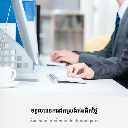
ទទួលបានការដកស្រង់ឥតគិតថ្លៃ
តំណាងរបស់យើងនឹងទាក់ទងទៅអ្នកឆាប់ៗនេះ។