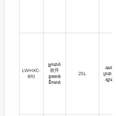
អ្នកដាក់
រណា
LWHXC-
放开
25L
ក្រដាស
810
តូចតាច់
ស្អាត
ទឹកមាត់