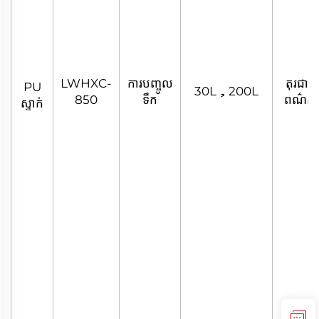
LWHXC-
ការបញ្ចូល
តុរជាតិ
PU
30L，200L
850
ទឹក
ពណ៌ស
ស្ទាក់