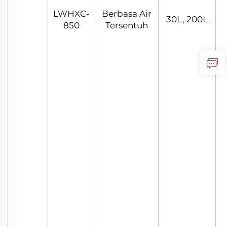
LWHXC-
Berbasa Air
C
30L, 200L
850
Tersentuh