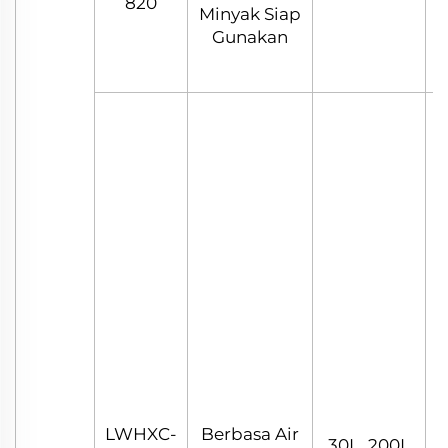
820
Minyak Siap
Gunakan
LWHXC-
Berbasa Air
C
30L, 200L