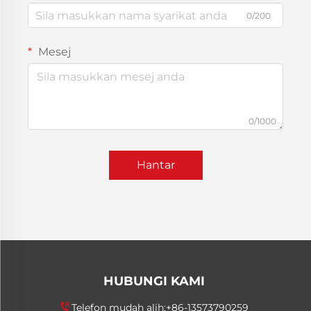
0/200
Mesej
0/1000
Hantar
HUBUNGI KAMI
Telefon mudah alih:
+86-13573790259