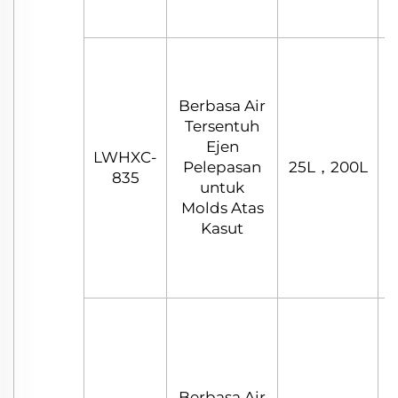
Berbasa Air
Tersentuh
Ejen
LWHXC-
C
Pelepasan
25L，200L
835
untuk
Molds Atas
Kasut
Berbasa Air