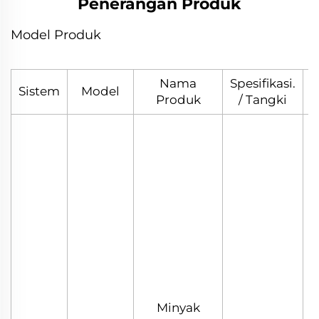
Penerangan Produk
Model Produk
Nama
Spesifikasi.
Sistem
Model
P
Produk
/ Tangki
Minyak