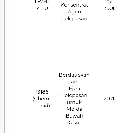
LWH-
25L
Konsentrat
YT10
200L
Agen
Pelepasan
Berdasiskan
air
Ejen
13186
Pelepasan
C
(Chem-
207L
untuk
Trend)
Molds
Bawah
Kasut