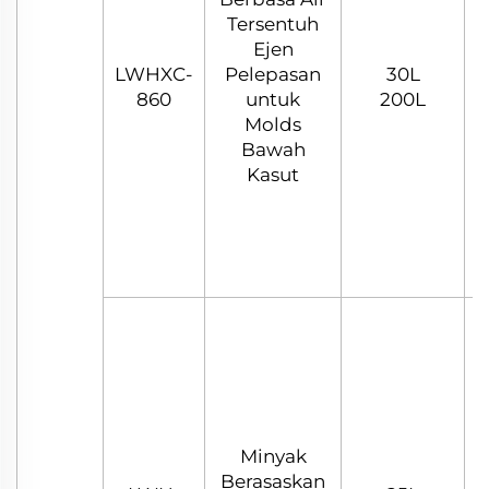
Tersentuh
Ejen
LWHXC-
Pelepasan
30L
C
860
untuk
200L
Molds
Bawah
Kasut
Minyak
Berasaskan