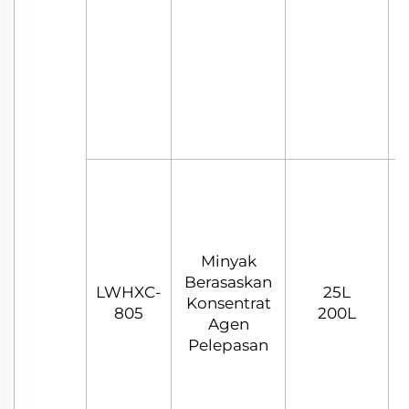
Minyak
Berasaskan
LWHXC-
25L
Konsentrat
805
200L
Agen
Pelepasan