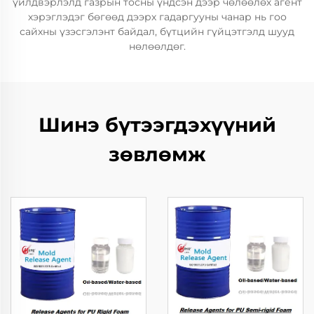
үйлдвэрлэлд газрын тосны үндсэн дээр чөлөөлөх агент
хэрэглэдэг бөгөөд дээрх гадаргууны чанар нь гоо
сайхны үзэсгэлэнт байдал, бүтцийн гүйцэтгэлд шууд
нөлөөлдөг.
Шинэ бүтээгдэхүүний
зөвлөмж