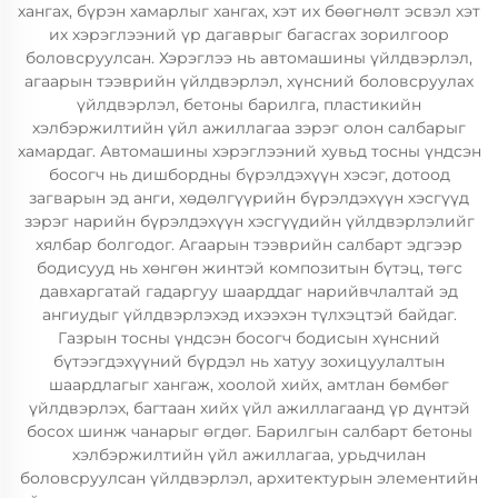
хангах, бүрэн хамарлыг хангах, хэт их бөөгнөлт эсвэл хэт
их хэрэглээний үр дагаврыг багасгах зорилгоор
боловсруулсан. Хэрэглээ нь автомашины үйлдвэрлэл,
агаарын тээврийн үйлдвэрлэл, хүнсний боловсруулах
үйлдвэрлэл, бетоны барилга, пластикийн
хэлбэржилтийн үйл ажиллагаа зэрэг олон салбарыг
хамардаг. Автомашины хэрэглээний хувьд тосны үндсэн
босогч нь дишбордны бүрэлдэхүүн хэсэг, дотоод
загварын эд анги, хөдөлгүүрийн бүрэлдэхүүн хэсгүүд
зэрэг нарийн бүрэлдэхүүн хэсгүүдийн үйлдвэрлэлийг
хялбар болгодог. Агаарын тээврийн салбарт эдгээр
бодисууд нь хөнгөн жинтэй композитын бүтэц, төгс
давхаргатай гадаргуу шаарддаг нарийвчлалтай эд
ангиудыг үйлдвэрлэхэд ихээхэн түлхэцтэй байдаг.
Газрын тосны үндсэн босогч бодисын хүнсний
бүтээгдэхүүний бүрдэл нь хатуу зохицуулалтын
шаардлагыг хангаж, хоолой хийх, амтлан бөмбөг
үйлдвэрлэх, багтаан хийх үйл ажиллагаанд үр дүнтэй
босох шинж чанарыг өгдөг. Барилгын салбарт бетоны
хэлбэржилтийн үйл ажиллагаа, урьдчилан
боловсруулсан үйлдвэрлэл, архитектурын элементийн