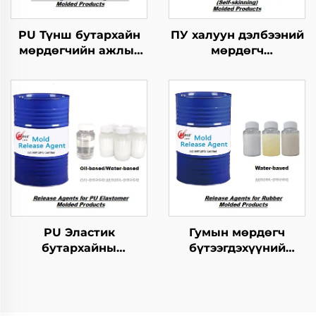
PU Түнш бутархайн
ПУ халуун дэлбээний
мөрдөгчийн ажлыг
мөрдөгч
зохицуулах тусгайлал
бүтээгдэхүүнүүдийн
хэрэгсэл
PU Эластик
Гумын мөрдөгч
бутархайны
бүтээгдэхүүний
мөрдөгчийн ажлыг
хариуцагчид
зохицуулах тусгайлал