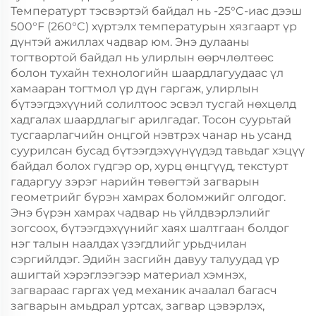
Температурт тэсвэртэй байдал нь -25°C-иас дээш
500°F (260°C) хүртэлх температурын хязгаарт үр
дүнтэй ажиллах чадвар юм. Энэ дулааны
тогтвортой байдал нь улирлын өөрчлөлтөөс
болон тухайн технологийн шаардлагуудаас үл
хамааран тогтмол үр дүн гаргаж, улирлын
бүтээгдэхүүний солилтоос эсвэл тусгай нөхцөлд
хадгалах шаардлагыг арилгадаг. Тосон суурьтай
тусгаарлагчийн онцгой нэвтрэх чанар нь усанд
суурилсан бусад бүтээгдэхүүнүүдэд тавьдаг хэцүү
байдал болох гүдгэр ор, хурц өнцгүүд, текстурт
гадаргуу зэрэг нарийн төвөгтэй загварын
геометрийг бүрэн хамрах боломжийг олгодог.
Энэ бүрэн хамрах чадвар нь үйлдвэрлэлийг
зогсоох, бүтээгдэхүүнийг хаях шалтгаан болдог
нэг талын наалдах үзэгдлийг урьдчилан
сэргийлдэг. Эдийн засгийн давуу талуудад үр
ашигтай хэрэглээгээр материал хэмнэх,
загвараас гаргах үед механик ачаалал багасч
загварын амьдрал уртсах, загвар цэвэрлэх,