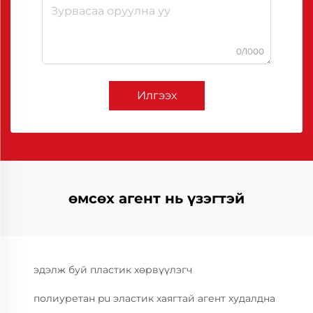
0/1000
Илгээх
өмсөх агент нь үзэгтэй
эдэлж буй пластик хөрвүүлэгч
полиуретан pu эластик хаягтай агент худалдна