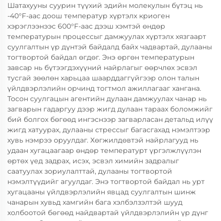
Шатахууны суурин түүхий эдийн молекулын бүтэц нь
-40°F-аас доош температур хүртэлх криоген
хэрэглээнээс 600°F-аас дээш хэмтэй өндөр
температурын процессыг дамжуулах хүртэлх хязгаарт
суулгалтын үр дүнтэй байдалд байх чадвартай, дулааны
тогтвортой байдал өгдөг. Энэ өргөн температурын
завсар нь бүтээгдэхүүний найрлагыг өөрчлөх эсвэл
тусгай зөөлөн харьцаа шаарддаггүйгээр олон талын
үйлдвэрлэлийн орчинд тогтмол ажиллагааг хангана.
Тосон суулгацын агентийн дулаан дамжуулах чанар нь
загварын гадаргуу дээр жигд дулаан тараах боломжийг
бий болгох бөгөөд ингэснээр загварласан детальд илүү
жигд хатуурах, дулааны стрессыг багасгахад нэмэлтээр
хувь нэмрээ оруулдаг. Хөгжилдөвтэй найрлагууд нь
удаан хугацаагаар өндөр температурт үргэлжлүүлэн
өртөх үед задрах, исэх, эсвэл химийн задралыг
саатуулах зориулалттай, дулааны тогтвортой
нэмэлтүүдийг агуулдаг. Энэ тогтвортой байдал нь урт
хугацааны үйлдвэрлэлийн явцад суулгалтын шинж
чанарын хувьд хамгийн бага хэлбэлзэлтэй шууд
холбоотой бөгөөд найдвартай үйлдвэрлэлийн үр дүнг