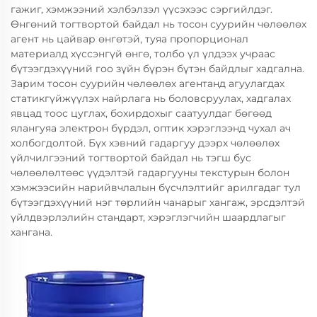
гажиг, хэмжээний хэлбэлзэл үүсэхээс сэргийлдэг.
Өнгөний тогтвортой байдал нь тосон суурийн чөлөөлөх
агент нь цайвар өнгөтэй, туяа пропорционал
материалд хүссэнгүй өнгө, толбо үл үлдээх учраас
бүтээгдэхүүний гоо зүйн бүрэн бүтэн байдлыг хадгална.
Зарим тосон суурийн чөлөөлөх агентанд агуулагдах
статикгүйжүүлэх найрлага нь боловсруулах, хадгалах
явцад тоос цуглах, бохирдохыг саатуулдаг бөгөөд
ялангуяа электрон бүрдэл, оптик хэрэглээнд чухал ач
холбогдолтой. Бүх хэвний гадаргуу дээрх чөлөөлөх
үйлчилгээний тогтвортой байдал нь тэгш бус
чөлөөлөлтөөс үүдэлтэй гадаргууны текстурын болон
хэмжээсийн нарийвчлалын бүсчлэлтийг арилгадаг тул
бүтээгдэхүүний нэг төрлийн чанарыг хангаж, эрсдэлтэй
үйлдвэрлэлийн стандарт, хэрэглэгчийн шаардлагыг
хангана.