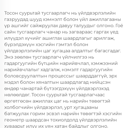
Тосон суурьтай тусгаарлагч нь үйлдвэрлэлийн
газруудад шууд хэмнэлт болон үйл ажиллагааны
үр ашгийг сайжруулах давуу талуудыг олгоно. Гоё
сайн тусгаарлагч чанар нь загвараас гаргах үед
илүүдэл хүчийг ашиглах шаардлагыг арилгаж,
бүрэлдэхүүн хэсгийн гэмтэл болон
үйлдвэрлэлийн цаг хугацаа алдалтыг багасгадаг.
Энэ зөөлөн тусгаарлагч үйлчилгээ нь
гадаргуугийн бүтцийн нарийвчлал, хэмжээний
нарийвчлалыг хадгалж, нэмэлт гадаргуугийн
боловсруулалтын процессыг шаарддаггүй, эрх
мэдэл болон хяналтын шаардлагад нийцсэн
өндөр чанартай бүтээгдэхүүн үйлдвэрлэхэд
нөлөөлдөг. Тосон суурьтай тусгаарлагчаас
өргөтгөсөн ажиллах цаг нь нарийн төвөгтэй
холбогчийн үйлдвэрлэл, урт хугацааны
батжуулах горим эсвэл нарийн төвөгтэй хэсгийн
геометр шаардсан тохиолдолд үйлдвэрлэлийн
хуваарьт илүү их уян хатан байдлыг олгоно.