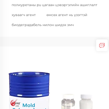
полиуретаны pu цагаан цэвэргэлийн ашиглалт
хуваагч агент
өмсөх агент нь үзэгтэй
биодеградабель нилон шидэх эмч