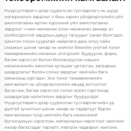
Нүүрсустөрөгч дээр суурилсан тусгаарлагч нь шууд
материалын зардлыг л биш харин үйлдвэрлэлийн үйл
ажиллагааны өргөн хүрээний үйл ажиллагааны
зардлыг ч мөн нөлөөлөх олон механизм замаар ач
холбогдолтой зардлын давуу талуудыг санал болгодог.
Шингэн тосон суурьтай найрлага дахь илүү сайн
смазкын шинж чанар нь хиймэл биеийн үнэтэй тоног
төхөөрөмжийн механик элэгдлийг бууруулж, форм,
багаж хэрэгсэл болон боловсруулах машин
механизмийн ажиллах хугацааг уртасган, засварын
шаардлагыг болон солих зардлыг хамгийн бага
хэмжээнд хүргэдэг. Энэ тоног төхөөрөмжийн
хамгаалалт нь үйлдвэрлэлийн явцад зогсолтыг
багасгаж, багаж хэрэгсэл солох эсвэл сэргээхэд
шаардагдах капиталын зардлыг бууруулдаг.
Нүүрсустөрөгч дээр суурилсан тусгаарлагчийн үр
дүнтэй хучилтын шинж чанар нь гадаргууг бүрэн
хамгаалахын тулд хамгийн бага хэмжээний
бүтээгдэхүүн хэрэглэж, материалын хэрэглээг хамгийн
ихээр багасгадаг тархалт, нэвтрэх чадварыг хангана.