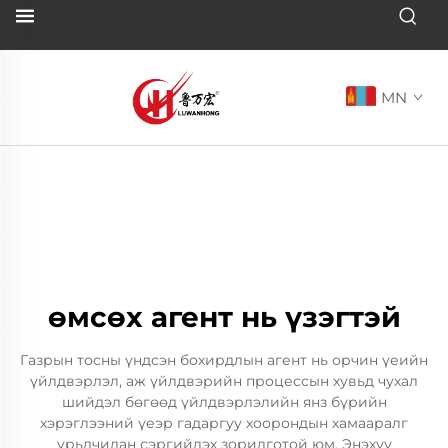
MN
өмсөх агент нь үзэгтэй
Газрын тосны үндсэн бохирдлын агент нь орчин үеийн
үйлдвэрлэл, аж үйлдвэрийн процессын хувьд чухал
шийдэл бөгөөд үйлдвэрлэлийн янз бүрийн
хэрэглээний үеэр гадаргуу хоорондын хамааралг
урьдчилан сэргийлэх зорилготой юм. Энэхүү