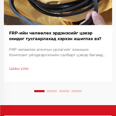
FRP-ийн чөлөөлөх эрдэнэсийг цэвэр
охидог тусгаарлахад хэрхэн ашиглах вэ?
FRP чөлөөлөх агентын урлагийг эзэмших
Композит үйлдвэрлэлийн салбарт цэвэр бөгөөд
үр дүнтэй ордноос тусгаарлах нь FRP (шинэлэг
ширхэгээр баталгаажсан пластик) хэсгүүдийг
Цааш үзэх
өндөр чанартай үйлдвэрлэхэд маш чухал байдаг.
FRP чөлөөлөх агентууд энэ процессэд чухал үүрэг
гүйцэтгэдэг...