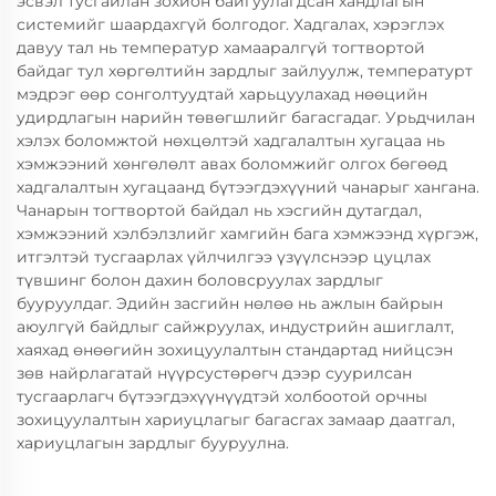
эсвэл тусгайлан зохион байгуулагдсан хандлагын
системийг шаардахгүй болгодог. Хадгалах, хэрэглэх
давуу тал нь температур хамааралгүй тогтвортой
байдаг тул хөргөлтийн зардлыг зайлуулж, температурт
мэдрэг өөр сонголтуудтай харьцуулахад нөөцийн
удирдлагын нарийн төвөгшлийг багасгадаг. Урьдчилан
хэлэх боломжтой нөхцөлтэй хадгалалтын хугацаа нь
хэмжээний хөнгөлөлт авах боломжийг олгох бөгөөд
хадгалалтын хугацаанд бүтээгдэхүүний чанарыг хангана.
Чанарын тогтвортой байдал нь хэсгийн дутагдал,
хэмжээний хэлбэлзлийг хамгийн бага хэмжээнд хүргэж,
итгэлтэй тусгаарлах үйлчилгээ үзүүлснээр цуцлах
түвшинг болон дахин боловсруулах зардлыг
бууруулдаг. Эдийн засгийн нөлөө нь ажлын байрын
аюулгүй байдлыг сайжруулах, индустрийн ашиглалт,
хаяхад өнөөгийн зохицуулалтын стандартад нийцсэн
зөв найрлагатай нүүрсустөрөгч дээр суурилсан
тусгаарлагч бүтээгдэхүүнүүдтэй холбоотой орчны
зохицуулалтын хариуцлагыг багасгах замаар даатгал,
хариуцлагын зардлыг бууруулна.