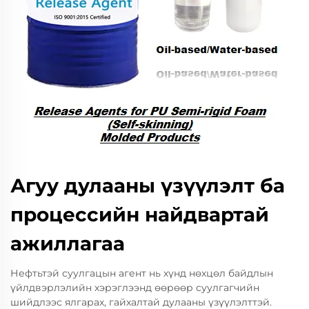
Агуу дулааны үзүүлэлт ба
процессийн найдвартай
ажиллагаа
Нефтьтэй суулгацын агент нь хүнд нөхцөл байдлын
үйлдвэрлэлийн хэрэглээнд өөрөөр суулгагчийн
шийдлээс ялгарах, гайхалтай дулааны үзүүлэлттэй.