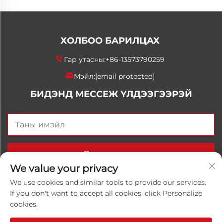
ХОЛБОО БАРИЛЦАХ
Гар утасны:
+86-13573790259
Мэйл:
[email protected]
БИДЭНД МЕССЕЖ ҮЛДЭЭГЭЭРЭЙ
Одоо илгээх
We value your privacy
We use cookies and similar tools to provide our services.
If you don't want to accept all cookies, click Personalize
Хуульчийн эрх © 2025 Орос Улаанхангай Луванхонг
cookies.
Химийн К°, Ltd. Бүх эрхүүд хадгалагдсан.
Нууцлалын