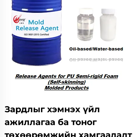
Зардлыг хэмнэх үйл
ажиллагаа ба тоног
төхөөрөмжийн хамгаалалт