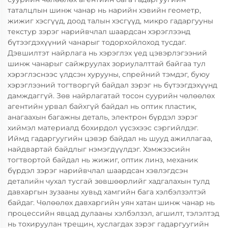
таталцлын шинж чанар нь нарийн хэвийн геометр,
жижиг хэсгүүд, доод талын хэсгүүд, микро гадаргууны
текстур зэрэг нарийвчлал шаардсан хэрэглээнд
бүтээгдэхүүний чанарыг тодорхойлоход тусдаг.
Дэвшилтэт найрлага нь хэрэглэх үед цэвэрлэгээний
шинж чанарыг сайжруулах зориулалттай байгаа тул
хэрэглэснээс үлдсэн хурууны, спрейний тэмдэг, буюу
хэрэглээний тогтворгүй байдал зэрэг нь бүтээгдэхүүнд
дамждаггүй. Зөв найрлагатай тосон суурийн чөлөөлөх
агентийн урвал байхгүй байдал нь оптик пластик,
анагаахын багажны деталь, электрон бүрдэл зэрэг
хиймэл материалд бохирдол үүсэхээс сэргийлдэг.
Иймд гадаргуугийн цэвэр байдал нь шууд ажиллагаа,
найдвартай байдлыг нэмэгдүүлдэг. Хэмжээсийн
тогтвортой байдал нь жижиг, оптик линз, механик
бүрдэл зэрэг нарийвчлал шаардсан хэвлэгдсэн
деталийн чухал тусгай зөвшөөрлийг хадгалахын тулд
давхаргын зузааны хувьд хамгийн бага хэлбэлзэлтэй
байдаг. Чөлөөлөх давхаргийн уян хатан шинж чанар нь
процессийн явцад дулааны хэлбэлзэл, агшилт, тэлэлтэд
нь тохируулан трещин, хуслагдах зэрэг гадаргуугийн