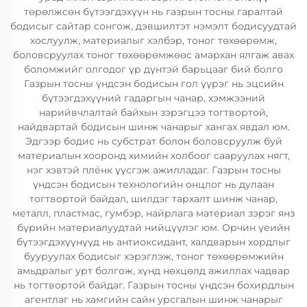
төрөлжсөн бүтээгдэхүүн нь газрын тосны гаралтай
бодисыг сайтар сонгож, дэвшилтэт нэмэлт бодисуудтай
хослуулж, материалыг хэлбэр, тоног төхөөрөмж,
боловсруулах тоног төхөөрөмжөөс амархан ялгаж авах
боломжийг олгодог үр дүнтэй барьцааг бий болго
Газрын тосны үндсэн бодисын гол үүрэг нь эцсийн
бүтээгдэхүүний гадаргын чанар, хэмжээний
нарийвчлалтай байхын зэрэгцээ тогтвортой,
найдвартай бодисын шинж чанарыг хангах явдал юм.
Эдгээр бодис нь субстрат болон боловсруулж буй
материалын хооронд химийн холбоог сааруулах нягт,
нэг хэвтэй плёнк үүсгэж ажилладаг. Газрын тосны
үндсэн бодисын технологийн онцлог нь дулаан
тогтвортой байдал, шилдэг тархалт шинж чанар,
металл, пластмас, гумбэр, найрлага материал зэрэг янз
бүрийн материалуудтай нийцүүлэг юм. Орчин үеийн
бүтээгдэхүүнүүд нь антиоксидант, халдварын хордлыг
бууруулах бодисыг хэрэглэж, тоног төхөөрөмжийн
амьдралыг урт болгож, хүнд нөхцөлд ажиллах чадвар
нь тогтвортой байдаг. Газрын тосны үндсэн бохирдлын
агентлаг нь хамгийн сайн урсгалын шинж чанарыг