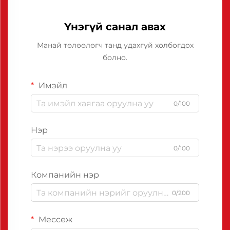
Үнэгүй санал авах
Манай төлөөлөгч танд удахгүй холбогдох
болно.
Имэйл
0/100
Нэр
0/100
Компанийн нэр
0/200
Мессеж