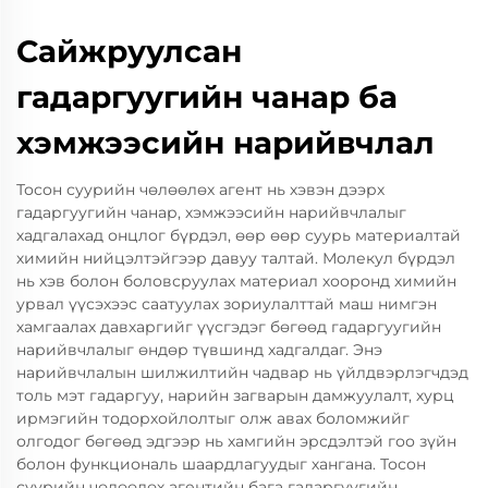
Сайжруулсан
гадаргуугийн чанар ба
хэмжээсийн нарийвчлал
Тосон суурийн чөлөөлөх агент нь хэвэн дээрх
гадаргуугийн чанар, хэмжээсийн нарийвчлалыг
хадгалахад онцлог бүрдэл, өөр өөр суурь материалтай
химийн нийцэлтэйгээр давуу талтай. Молекул бүрдэл
нь хэв болон боловсруулах материал хооронд химийн
урвал үүсэхээс саатуулах зориулалттай маш нимгэн
хамгаалах давхаргийг үүсгэдэг бөгөөд гадаргуугийн
нарийвчлалыг өндөр түвшинд хадгалдаг. Энэ
нарийвчлалын шилжилтийн чадвар нь үйлдвэрлэгчдэд
толь мэт гадаргуу, нарийн загварын дамжуулалт, хурц
ирмэгийн тодорхойлолтыг олж авах боломжийг
олгодог бөгөөд эдгээр нь хамгийн эрсдэлтэй гоо зүйн
болон функциональ шаардлагуудыг хангана. Тосон
суурийн чөлөөлөх агентийн бага гадаргуугийн