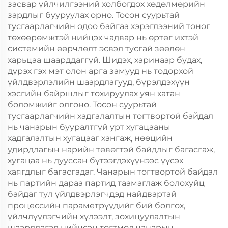
засвар үйлчилгээний холбогдох хөдөлмөрийн
зардлыг бууруулах орно. Тосон суурьтай
тусгаарлагчийн одоо байгаа хэрэглээний тоног
төхөөрөмжтэй нийцэх чадвар нь өртөг ихтэй
системийн өөрчлөлт эсвэл тусгай зөөлөн
харьцаа шаарддаггүй. Шидэх, харинаар будах,
дүрэх гэх мэт олон арга замууд нь тодорхой
үйлдвэрлэлийн шаардлагууд, бүрэлдэхүүн
хэсгийн байршлыг тохируулах уян хатан
боломжийг олгоно. Тосон суурьтай
тусгаарлагчийн хадгалалтын тогтвортой байдал
нь чанарын бууралтгүй урт хугацааны
хадгалалтын хугацааг хангаж, нөөцийн
удирдлагын нарийн төвөгтэй байдлыг багасгаж,
хугацаа нь дууссан бүтээгдэхүүнээс үүсэх
хаягдлыг багасгадаг. Чанарын тогтвортой байдал
нь партийн дараа партид таамаглаж болохуйц
байдаг тул үйлдвэрлэгчдэд найдвартай
процессийн параметрүүдийг бий болгох,
үйлчлүүлэгчийн хүлээлт, зохицуулалтын
шаардлагад нийцсэн тогтмол чанарын