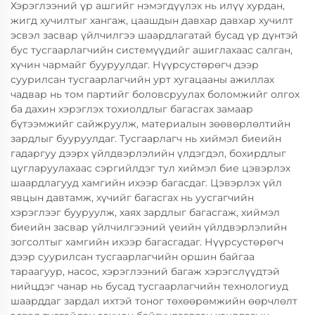
Хэрэглээний үр ашгийг нэмэгдүүлэх нь илүү хурдан,
жигд хучилтыг хангаж, цаашдын давхар давхар хучилт
эсвэл засвар үйлчилгээ шаардлагатай бусад үр дүнтэй
бус тусгаарлагчийн системүүдийг ашиглахаас салган,
хүчин чармайг бууруулдаг. Нүүрсустөрөгч дээр
суурилсан тусгаарлагчийн урт хугацааны ажиллах
чадвар нь том партийг боловсруулах боломжийг олгох
ба дахин хэрэглэх тохиолдлыг багасгах замаар
бүтээмжийг сайжруулж, материалын зөөвөрлөлтийн
зардлыг бууруулдаг. Тусгаарлагч нь хиймэл биеийн
гадаргуу дээрх үйлдвэрлэлийн үлдэгдэл, бохирдлыг
цугларуулахаас сэргийлдэг тул хиймэл бие цэвэрлэх
шаардлагууд хамгийн ихээр багасдаг. Цэвэрлэх үйл
явцын давтамж, хүчийг багасгах нь уусгагчийн
хэрэглээг бууруулж, хаях зардлыг багасгаж, хиймэл
биеийн засвар үйлчилгээний үеийн үйлдвэрлэлийн
зогсолтыг хамгийн ихээр багасгадаг. Нүүрсустөрөгч
дээр суурилсан тусгаарлагчийн оршин байгаа
тараагуур, насос, хэрэглээний багаж хэрэгслүүдтэй
нийцдэг чанар нь бусад тусгаарлагчийн технологиуд
шаарддаг зардал ихтэй тоног төхөөрөмжийн өөрчлөлт