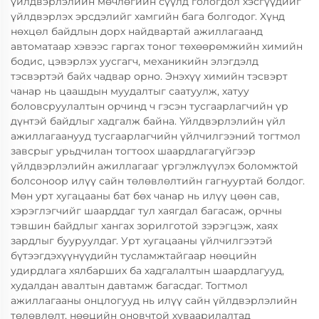
үйлдвэрлэлийн мөчлөгийн сүүлд гологдол хэсгүүдийг
үйлдвэрлэх эрсдэлийг хамгийн бага болгодог. Хүнд
нөхцөл байдлын дорх найдвартай ажиллагаанд
автоматаар хэвээс гаргах тоног төхөөрөмжийн химийн
бодис, цэвэрлэх уусгагч, механикийн элэгдэлд
тэсвэртэй байх чадвар орно. Энэхүү химийн тэсвэрт
чанар нь цаашдын муудалтыг саатуулж, хатуу
боловсруулалтын орчинд ч гэсэн тусгаарлагчийн үр
дүнтэй байдлыг хадгалж байна. Үйлдвэрлэлийн үйл
ажиллагаанууд тусгаарлагчийн үйлчилгээний тогтмол
завсрыг урьдчилан тогтоох шаардлагагүйгээр
үйлдвэрлэлийн ажиллагааг үргэлжлүүлэх боломжтой
болсоноор илүү сайн төлөвлөлтийн гагнууртай болдог.
Мөн урт хугацааны бат бөх чанар нь илүү цөөн сав,
хэрэглэгчийг шаарддаг тул хаягдал багасаж, орчны
тэвшин байдлыг хангах зорилготой зэрэгцэж, хаях
зардлыг бууруулдаг. Урт хугацааны үйлчилгээтэй
бүтээгдэхүүнүүдийн тусламжтайгаар нөөцийн
удирдлага хялбарших ба хадгалалтын шаардлагууд,
худалдан авалтын давтамж багасдаг. Тогтмол
ажиллагааны онцлогууд нь илүү сайн үйлдвэрлэлийн
төлөвлөлт, нөөцийн оновчтой хуваарилалтад