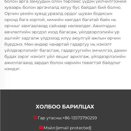
болон арга замуудын олон төрлөөс үүдэн үйлчилгээний
хуваарь болон аргачлалд хатуу бус байдал бий болно.
Орчин үеийн хувьд урвалд ордог шуван бодисын
оронд бага хортой, химийн хаягдал багатай байх нь
орчныг хамгаалахад сайнаар нөлөөлдөг. Ажилчдын
өвчлөлтийн эрсдэл ихэд багасаж, үйлдвэрлэлийн үр
ашгийг хадгалж үлдээхэд илүү аюулгүй ажлын орчин
бүрдэнэ. Мөн өндөр чанартай гадаргуу нь нэмэлт
үйлдвэрлэлийг багасгаж, гадаргуугийн эмчилгээ, дахин
будах зэрэг нэмэлт үйл явцыг арилгаж, үйлдвэрлэлийн
ажиллагаанд зардал болон нарийн төвөгтэй байдлыг
нэмдэг.
ХОЛБОО БАРИЛЦАХ
Гар утасны:
+86-13573790259
Мэйл:
[email protected]