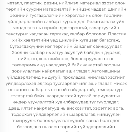
металл, пластик, резин, нийлмэл материал зэрэг олон
төрлийн суурин материалтай нийцэж чаддаг. Шилийн
резиний тусгаарлагчийн хэрэглээ нь олон төрлийн
үйлдвэрлэлийн салбарт хүрэлцдэг. Резин хэвлэх үйл
явцад энэ нь нарийн дэлгэрэнгүй, гадаргуугийн
текстурыг хадгалан гаргахад хялбар болгодог. Пластик
хийх хэвлэлтийн үед циклийн хугацааг багасгаж,
бүтээгдэхүүний нэг төрлийн байдлыг сайжруулдаг.
Хоолны салбар нь хатуу аюулгүй байдлын дүрэмд
нийцсэн, хоол хийх хэв, боловсруулах тоног
төхөөрөмжинд наалдахгүй байх чанартай хоолны
зориулалтын найрлагыг ашигладаг. Автомашины
үйлдвэрлэгчид нь дугуй, прокладка, нийлмэл хэсгийг
үйлдвэрлэхэд эдгээр тусгаарлагчийг ашигладаг. Нисэх
онгоцны салбар нь онцгой найдвартай, температурт
тэсвэртэй байх шаардлагатай тусгай зориулалтын
өндөр үзүүлэлттэй хувилбаруудад тулгуурладаг.
Дэвшилтэт найрлагууд нь вискозитет, хэрэглэх арга,
тодорхой үйлдвэрлэлийн шаардлагад нийцүүлэн
тохируулж болох үзүүлэлтүүдийг санал болгодог
бөгөөд энэ нь олон төрлийн үйлдвэрлэлийн