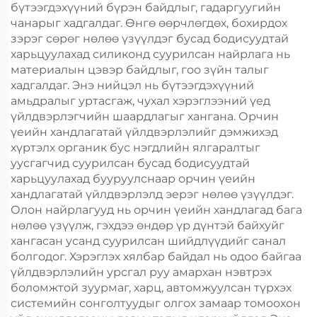
бүтээгдэхүүний бүрэн байдлыг, гадаргуугийн
чанарыг хадгалдаг. Өнгө өөрчлөгдөх, бохирдох
зэрэг сөрөг нөлөө үзүүлдэг бусад бодисуудтай
харьцуулахад силиконд суурилсан найрлага нь
материалын цэвэр байдлыг, гоо зүйн талыг
хадгалдаг. Энэ нийцэл нь бүтээгдэхүүний
амьдралыг уртасгаж, чухал хэрэглээний үед
үйлдвэрлэгчийн шаардлагыг хангана. Орчин
үеийн хандлагатай үйлдвэрлэлийг дэмжихэд
хүртэлх органик бус нэгдлийн ялгаралтыг
уусгагчид суурилсан бусад бодисуудтай
харьцуулахад бууруулснаар орчин үеийн
хандлагатай үйлдвэрлэлд эерэг нөлөө үзүүлдэг.
Олон найрлагууд нь орчин үеийн хандлагад бага
нөлөө үзүүлж, гэхдээ өндөр үр дүнтэй байхуйг
хангасан усанд суурилсан шийдлүүдийг санал
болгодог. Хэрэглэх хялбар байдал нь одоо байгаа
үйлдвэрлэлийн урсгал руу амархан нэвтрэх
боломжтой зуурмаг, харц, автомжуулсан түрхэх
системийн сонголтуудыг олгох замаар томоохон