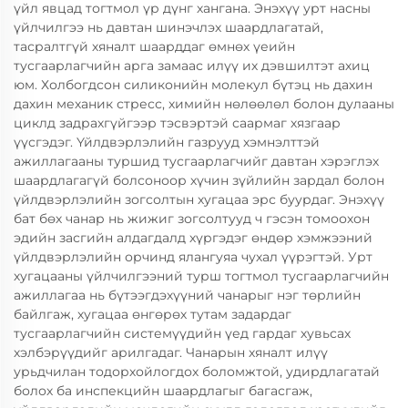
үйл явцад тогтмол үр дүнг хангана. Энэхүү урт насны
үйлчилгээ нь давтан шинэчлэх шаардлагатай,
тасралтгүй хяналт шаарддаг өмнөх үеийн
тусгаарлагчийн арга замаас илүү их дэвшилтэт ахиц
юм. Холбогдсон силиконийн молекул бүтэц нь дахин
дахин механик стресс, химийн нөлөөлөл болон дулааны
циклд задрахгүйгээр тэсвэртэй саармаг хязгаар
үүсгэдэг. Үйлдвэрлэлийн газрууд хэмнэлттэй
ажиллагааны туршид тусгаарлагчийг давтан хэрэглэх
шаардлагагүй болсоноор хүчин зүйлийн зардал болон
үйлдвэрлэлийн зогсолтын хугацаа эрс буурдаг. Энэхүү
бат бөх чанар нь жижиг зогсолтууд ч гэсэн томоохон
эдийн засгийн алдагдалд хүргэдэг өндөр хэмжээний
үйлдвэрлэлийн орчинд ялангуяа чухал үүрэгтэй. Урт
хугацааны үйлчилгээний турш тогтмол тусгаарлагчийн
ажиллагаа нь бүтээгдэхүүний чанарыг нэг төрлийн
байлгаж, хугацаа өнгөрөх тутам задардаг
тусгаарлагчийн системүүдийн үед гардаг хувьсах
хэлбэрүүдийг арилгадаг. Чанарын хяналт илүү
урьдчилан тодорхойлогдох боломжтой, удирдлагатай
болох ба инспекцийн шаардлагыг багасгаж,