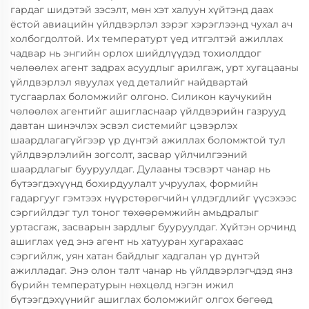
гардаг шидэтэй зэсэлт, мөн хэт халуун хүйтэнд даах
ёстой авиацийн үйлдвэрлэл зэрэг хэрэглээнд чухал ач
холбогдолтой. Их температурт үед итгэлтэй ажиллах
чадвар нь энгийн орлох шийдлүүдэд тохиолддог
чөлөөлөх агент задрах асуудлыг арилгаж, урт хугацааны
үйлдвэрлэл явуулах үед деталийг найдвартай
тусгаарлах боломжийг олгоно. Силикон каучукийн
чөлөөлөх агентийг ашигласнаар үйлдвэрийн газрууд
давтан шинэчлэх эсвэл системийг цэвэрлэх
шаардлагагүйгээр үр дүнтэй ажиллах боломжтой тул
үйлдвэрлэлийн зогсолт, засвар үйлчилгээний
шаардлагыг бууруулдаг. Дулааны тэсвэрт чанар нь
бүтээгдэхүүнд бохирдуулалт учруулах, формийн
гадаргууг гэмтээх нүүрстөрөгчийн үлдэгдлийг үүсэхээс
сэргийлдэг тул тоног төхөөрөмжийн амьдралыг
уртасгаж, засварын зардлыг бууруулдаг. Хүйтэн орчинд
ашиглах үед энэ агент нь хатууран хугарахаас
сэргийлж, уян хатан байдлыг хадгалан үр дүнтэй
ажилладаг. Энэ олон талт чанар нь үйлдвэрлэгчдэд янз
бүрийн температурын нөхцөлд нэгэн ижил
бүтээгдэхүүнийг ашиглах боломжийг олгох бөгөөд