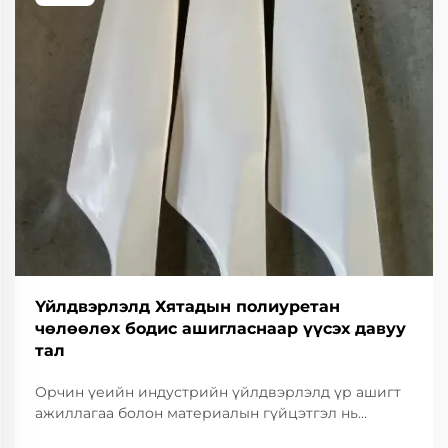
Үйлдвэрлэлд Хятадын полиуретан
чөлөөлөх бодис ашигласнаар үүсэх давуу
тал
Орчин үеийн индустрийн үйлдвэрлэлд үр ашигт
ажиллагаа болон материалын гүйцэтгэл нь
өрсөлдөх чадварыг хадгалахын тулд үндэс суурь