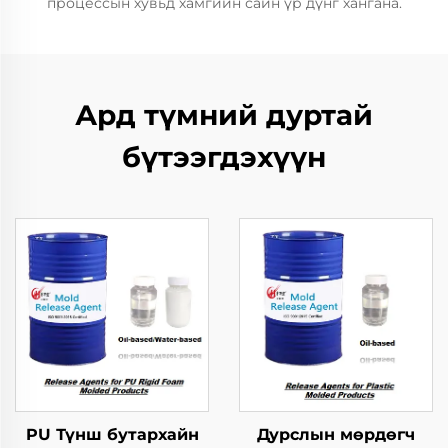
процессын хувьд хамгийн сайн үр дүнг хангана.
Ард түмний дуртай
бүтээгдэхүүн
PU Түнш бутархайн
Дурслын мөрдөгч