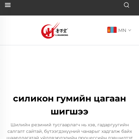
MN
силикон гумийн цагаан
шигшээ
Шилийн резиний тусгаарлагч нь хэв, гадаргуугийн
салгалт сайтай, бүтээгдэхүүний чанарыг хадгалж байх
шаардлагатай үйлдвэрлэлийн процессийн дэвшилтэт