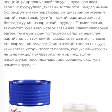
нөөцийн удирдлагыг хялбаршуулж, худалдан авах
зардлыг бууруулдаг. Дулааны тогтвортой байдал нь мөн
боловсролтын температураас үл хамааран хэмжээний
нарийвчлал, гадаргуугийн төрхийг хадгалах замаар
бүтээгдэхүүний чанарыг сайжруулдаг. Термопластик,
термостет, хуванцар материалтай ажилладаг салбарууд
эдгээр температурын тогтвортой байдлыг ашиглан
нарийвчилсан техникийн шаардлагыг хангаж, чанарын
стандартад нийцүүлдэг. Эдийн засгийн нөлөө нь шууд
хэмнэлтээс хэтэрч, зогсолт багасаж, гарцыг сайжруулах
нь хүнд нөхцөлт үйлдвэрлэлийн орчинд ашгийг
нэмэгдүүлэх, өрсөлдөх чадварыг дээшлүүлэхэд хувь
нэмрээ оруулдаг.