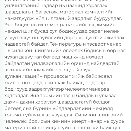
үйлчилгээний чадвар нь цаашид хэрэглэх
шаардлагыг багасгаж, материал хэмнэлтийг
нэмэгдүүлж, үйлчилгээний зардлыг бууруулдаг.
Энэ бодис нь их температур, чийглэг, химийн
нөхцөл шиг бусад сул бодисуудад сөрөг нөлөө
үзүүлэх хүчин зүйлсийн дор ч үр дүнтэй ажиллах
чадвартай байдаг. Температурын тэсвэрт чанар
нь силикон шингэний чөлөөлөх бодисын өөр нэг
чухал давуу тал бөгөөд маш хүнд нөхцөл
байдалтай үйлдвэрлэлийн орчинд найдвартай
ажиллах боломжийг олгодог. Халуун
вулканизацийн процессыг хийж байх эсвэл
хүйтэн нөхцөлд ажиллаж байхад ч эдгээр
бодисууд задрахгүйгээр чөлөөлөх чанараа
хадгалдаг. Энэ термийн тэгш байдлын улмаас
дахин дахин хэрэглэх шаардлагагүй болдог
бөгөөд янз бүрийн үйлдвэрлэлийн нөхцөлд
тогтмол үйлчилгээ үзүүлдэг. Силикон шингэний
чөлөөлөх бодисын химийн инерт чанар нь суурь
материалтай харилцан үйлчлэлцэхгүй байх тул