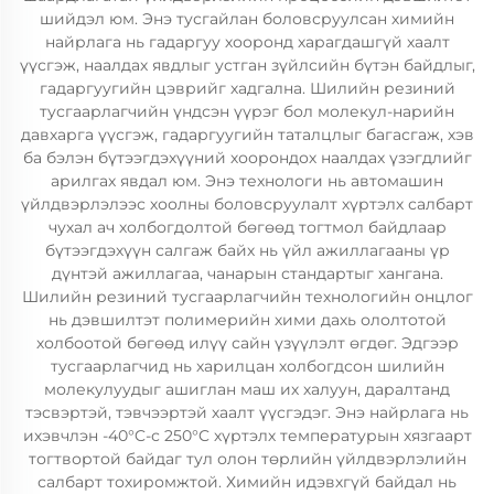
шийдэл юм. Энэ тусгайлан боловсруулсан химийн
найрлага нь гадаргуу хооронд харагдашгүй хаалт
үүсгэж, наалдах явдлыг устган зүйлсийн бүтэн байдлыг,
гадаргуугийн цэврийг хадгална. Шилийн резиний
тусгаарлагчийн үндсэн үүрэг бол молекул-нарийн
давхарга үүсгэж, гадаргуугийн таталцлыг багасгаж, хэв
ба бэлэн бүтээгдэхүүний хоорондох наалдах үзэгдлийг
арилгах явдал юм. Энэ технологи нь автомашин
үйлдвэрлэлээс хоолны боловсруулалт хүртэлх салбарт
чухал ач холбогдолтой бөгөөд тогтмол байдлаар
бүтээгдэхүүн салгаж байх нь үйл ажиллагааны үр
дүнтэй ажиллагаа, чанарын стандартыг хангана.
Шилийн резиний тусгаарлагчийн технологийн онцлог
нь дэвшилтэт полимерийн хими дахь ололтотой
холбоотой бөгөөд илүү сайн үзүүлэлт өгдөг. Эдгээр
тусгаарлагчид нь харилцан холбогдсон шилийн
молекулуудыг ашиглан маш их халуун, даралтанд
тэсвэртэй, тэвчээртэй хаалт үүсгэдэг. Энэ найрлага нь
ихэвчлэн -40°C-с 250°C хүртэлх температурын хязгаарт
тогтвортой байдаг тул олон төрлийн үйлдвэрлэлийн
салбарт тохиромжтой. Химийн идэвхгүй байдал нь