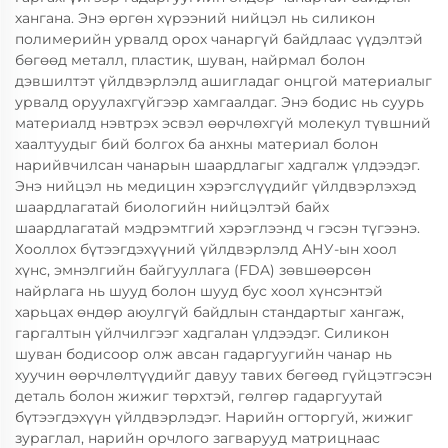
хангана. Энэ өргөн хүрээний нийцэл нь силикон
полимерийн урвалд орох чанаргүй байдлаас үүдэлтэй
бөгөөд металл, пластик, шуван, найрмал болон
дэвшилтэт үйлдвэрлэлд ашигладаг онцгой материалыг
урвалд оруулахгүйгээр хамгаалдаг. Энэ бодис нь суурь
материалд нэвтрэх эсвэл өөрчлөхгүй молекул түвшний
хаалтуудыг бий болгох ба анхны материал болон
нарийвчилсан чанарын шаардлагыг хадгалж үлдээдэг.
Энэ нийцэл нь медицин хэрэгслүүдийг үйлдвэрлэхэд
шаардлагатай биологийн нийцэлтэй байх
шаардлагатай мэдрэмтгий хэрэглээнд ч гэсэн түгээнэ.
Хооллох бүтээгдэхүүний үйлдвэрлэлд АНУ-ын хоол
хүнс, эмнэлгийн байгууллага (FDA) зөвшөөрсөн
найрлага нь шууд болон шууд бус хоол хүнсэнтэй
харьцах өндөр аюулгүй байдлын стандартыг хангаж,
гаргалтын үйлчилгээг хадгалан үлдээдэг. Силикон
шуван бодисоор олж авсан гадаргуугийн чанар нь
хуучин өөрчлөлтүүдийг давуу тавих бөгөөд гүйцэтгэсэн
деталь болон жижиг төрхтэй, гөлгөр гадаргуутай
бүтээгдэхүүн үйлдвэрлэдэг. Нарийн огторгуй, жижиг
зураглал, нарийн орчлого загварууд матрицнаас