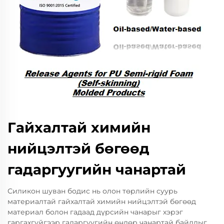
Гайхалтай химийн
нийцэлтэй бөгөөд
гадаргуугийн чанартай
Силикон шуван бодис нь олон төрлийн суурь
материалтай гайхалтай химийн нийцэлтэй бөгөөд
материал болон гадаад дүрсийн чанарыг хэрэг
гаргахгүйгээр гадаргуугийн өндөр чанартай байдлыг