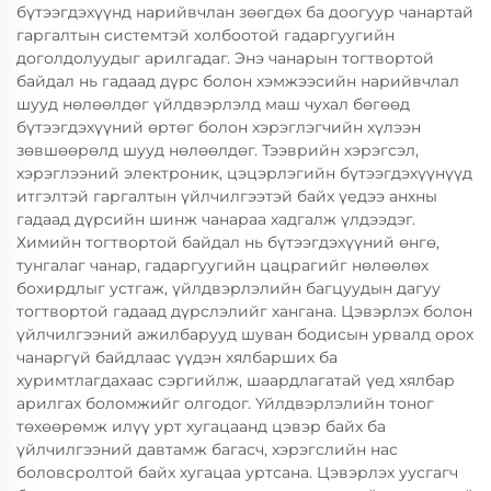
бүтээгдэхүүнд нарийвчлан зөөгдөх ба доогуур чанартай
гаргалтын системтэй холбоотой гадаргуугийн
доголдолуудыг арилгадаг. Энэ чанарын тогтвортой
байдал нь гадаад дүрс болон хэмжээсийн нарийвчлал
шууд нөлөөлдөг үйлдвэрлэлд маш чухал бөгөөд
бүтээгдэхүүний өртөг болон хэрэглэгчийн хүлээн
зөвшөөрөлд шууд нөлөөлдөг. Тээврийн хэрэгсэл,
хэрэглээний электроник, цэцэрлэгийн бүтээгдэхүүнүүд
итгэлтэй гаргалтын үйлчилгээтэй байх үедээ анхны
гадаад дүрсийн шинж чанараа хадгалж үлдээдэг.
Химийн тогтвортой байдал нь бүтээгдэхүүний өнгө,
тунгалаг чанар, гадаргуугийн цацрагийг нөлөөлөх
бохирдлыг устгаж, үйлдвэрлэлийн багцуудын дагуу
тогтвортой гадаад дүрслэлийг хангана. Цэвэрлэх болон
үйлчилгээний ажилбарууд шуван бодисын урвалд орох
чанаргүй байдлаас үүдэн хялбарших ба
хуримтлагдахаас сэргийлж, шаардлагатай үед хялбар
арилгах боломжийг олгодог. Үйлдвэрлэлийн тоног
төхөөрөмж илүү урт хугацаанд цэвэр байх ба
үйлчилгээний давтамж багасч, хэрэгслийн нас
боловсролтой байх хугацаа уртсана. Цэвэрлэх уусгагч