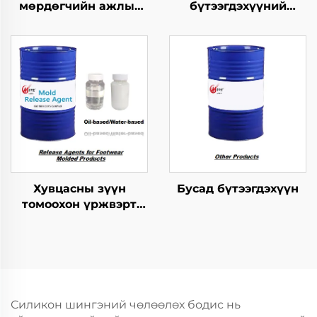
мөрдөгчийн ажлыг
бүтээгдэхүүний
зохицуулах тусгайлал
хариуцагчид
Хувцасны зүүн
Бусад бүтээгдэхүүн
томоохон үржвэрт
ашиглагдах
шинжилгээний арга
Силикон шингэний чөлөөлөх бодис нь