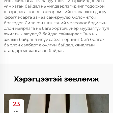
үйл ажиллагааны давуу талыг илэрхийлдэг. Энэ
уян хатан байдал нь үйлдвэрлэгчдийг тодорхой
шаардлага, тоног төхөөрөмжийн чадавхын дагуу
хэрэглэх арга замаа сайжруулах боломжтой
болгодог. Силикон шингэний чөлөөлөх бодисын
олон найрлага нь бага хортой, үнэр муудаггүй тул
ажилтны аюулгүй байдал сайжирдаг. Энэ нь
ажлын байранд илүү сайхан орчинг бий болгох
ба олон салбарт аюулгүй байдал, хяналтын
стандартыг хангасан байдаг.
Хэрэгцээтэй зөвлөмж
23
Jul