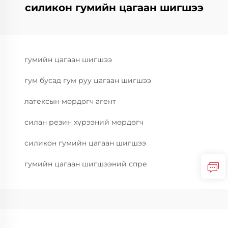
силикон гумийн цагаан шигшээ
гумийн цагаан шигшээ
гум бусад гум руу цагаан шигшээ
латексын мөрдөгч агент
силан резин хүрээний мөрдөгч
силикон гумийн цагаан шигшээ
гумийн цагаан шигшээний спре