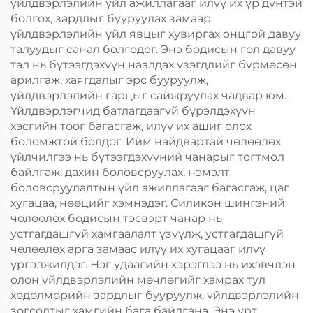
үйлдвэрлэлийн үйл ажиллагааг илүү их үр дүнтэй
болгох, зардлыг бууруулах замаар
үйлдвэрлэлийн үйл явцыг хувиргах онцгой давуу
талуудыг санал болгодог. Энэ бодисын гол давуу
тал нь бүтээгдэхүүн наалдах үзэгдлийг бүрмөсөн
арилгаж, хаягдалыг эрс бууруулж,
үйлдвэрлэлийн гарцыг сайжруулах чадвар юм.
Үйлдвэрлэгчид батлагдаагүй бүрэлдэхүүн
хэсгийн тоог багасгаж, илүү их ашиг олох
боломжтой болдог. Ийм найдвартай чөлөөлөх
үйлчилгээ нь бүтээгдэхүүний чанарыг тогтмол
байлгаж, дахин боловсруулах, нэмэлт
боловсруулалтын үйл ажиллагааг багасгаж, цаг
хугацаа, нөөцийг хэмнэдэг. Силикон шингэний
чөлөөлөх бодисын тэсвэрт чанар нь
устгагдашгүй хамгаалалт үзүүлж, устгагдашгүй
чөлөөлөх арга замаас илүү их хугацааг илүү
үргэлжилдэг. Нэг удаагийн хэрэглээ нь ихэвчлэн
олон үйлдвэрлэлийн мөчлөгийг хамрах тул
хөдөлмөрийн зардлыг бууруулж, үйлдвэрлэлийн
зогсолтыг хамгийн бага байлгана. Энэ урт