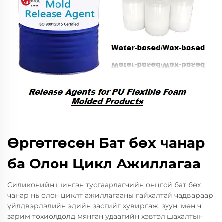
Өргөтгөсөн Бат бөх чанар
ба Олон Цикл Ажиллагаа
Силиконийн шингэн тусгаарлагчийн онцгой бат бөх
чанар нь олон циклт ажиллагааны гайхалтай чадвараар
үйлдвэрлэлийн эдийн засгийг хувиргаж, зуун, мөн ч
зарим тохиолдолд мянган удаагийн хэвтэл шахалтын