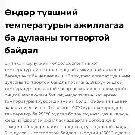
Өндөр түвшний
температурын ажиллагаа
ба дулааны тогтвортой
байдал
Силикон каучукийн чөлөөлөх агент нь хэт
температуртай нөхцөлд онцгой амжилттай ажиллах
бөгөөд энгийн чөлөөлөх шийдлүүдээс ялгарах түвшний
дулааны тогтвортой байдлыг хангана. Энэхүү онцгой
температурт тэсвэртэй чанар нь силикон полимерийн
онцгой молекулын бүтцэд үндэслэгдэж, хэт өргөн
температурын хүрээнд химийн болон физикийн шинж
чанарыг хадгалдаг. Энэ агент -40°C хүртэлх хоригдох
температур ба 250°C хүртэл болон түүнээс дээш халуун
хэмд найдвартай ажиллах чадвартай бөгөөд хүнд
нөхцөлт үйлдвэрлэлийн процессод үнэ цэнэтэй байдаг.
Энэ дулааны тогтвортой байдал нь ердийн 150°C-г давж