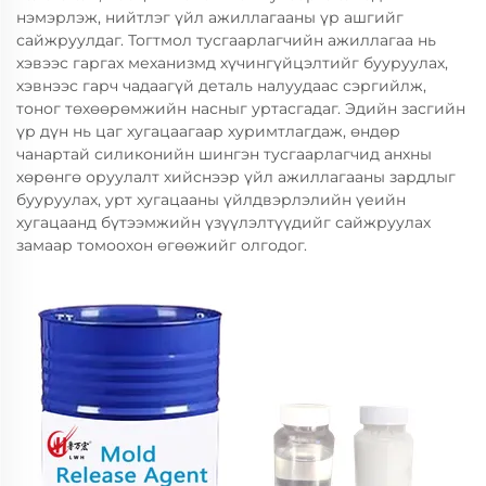
нэмэрлэж, нийтлэг үйл ажиллагааны үр ашгийг
сайжруулдаг. Тогтмол тусгаарлагчийн ажиллагаа нь
хэвээс гаргах механизмд хүчингүйцэлтийг бууруулах,
хэвнээс гарч чадаагүй деталь налуудаас сэргийлж,
тоног төхөөрөмжийн насныг уртасгадаг. Эдийн засгийн
үр дүн нь цаг хугацаагаар хуримтлагдаж, өндөр
чанартай силиконийн шингэн тусгаарлагчид анхны
хөрөнгө оруулалт хийснээр үйл ажиллагааны зардлыг
бууруулах, урт хугацааны үйлдвэрлэлийн үеийн
хугацаанд бүтээмжийн үзүүлэлтүүдийг сайжруулах
замаар томоохон өгөөжийг олгодог.