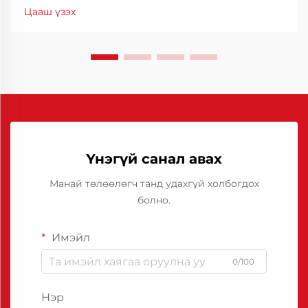
болдог. Үйлдвэрлэлийн үр ашигт ажиллагааг
Цааш үзэх
бэхжүүлэхэд туслах гол хэрэгсэл нь тусгай
зориулалтын тосны шийдэл юм.
Үнэгүй санал авах
Манай төлөөлөгч танд удахгүй холбогдох
болно.
Имэйл
0/100
Нэр