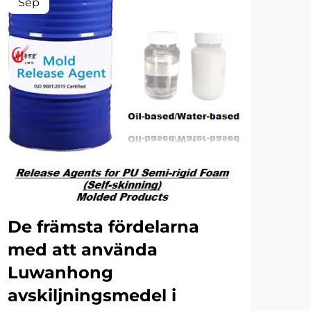
Sep
Oc
De främsta fördelarna
Hu
med att använda
fr
Luwanhong
sä
avskiljningsmedel i
och