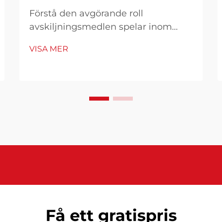
Förstå den avgörande roll
avskiljningsmedlen spelar inom
FRP-tillverkning Inom
VISA MER
kompositillverkning spelar FRP-
avskiljningsmedel en oumbärlig roll
för att säkerställa lyckade
formningsoperationer. Dessa
specialtillverkade kemiska
blandningar skapar en ...
Få ett gratispris