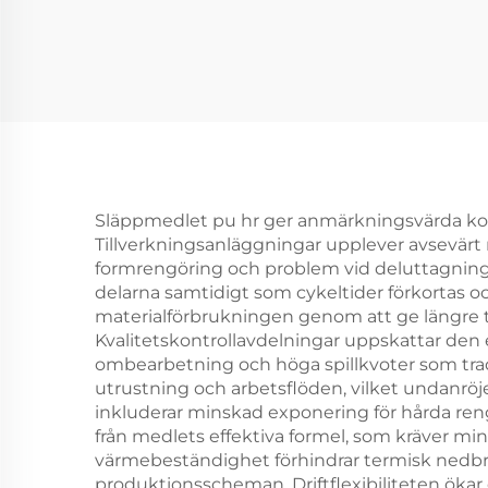
schumformerade
for
produkter
Släppmedlet pu hr ger anmärkningsvärda ko
Tillverkningsanläggningar upplever avsevär
formrengöring och problem vid deluttagning
delarna samtidigt som cykeltider förkortas oc
materialförbrukningen genom att ge längre tä
Kvalitetskontrollavdelningar uppskattar den
ombearbetning och höga spillkvoter som trad
utrustning och arbetsflöden, vilket undanröj
inkluderar minskad exponering för hårda ren
från medlets effektiva formel, som kräver m
värmebeständighet förhindrar termisk nedb
produktionsscheman. Driftflexibiliteten ökar 