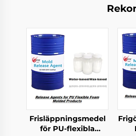
Rekom
Frisläppningsmedel
Frig
för PU-flexibla