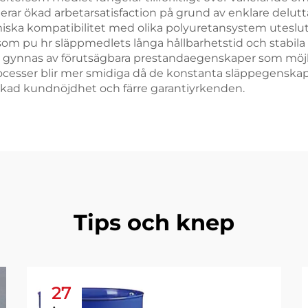
rar ökad arbetarsatisfaction på grund av enklare delut
miska kompatibilitet med olika polyuretansystem uteslute
rsom pu hr släppmedlets långa hållbarhetstid och stabi
gen gynnas av förutsägbara prestandaegenskaper som m
rocesser blir mer smidiga då de konstanta släppegenskape
l ökad kundnöjdhet och färre garantiyrkenden.
Tips och knep
27