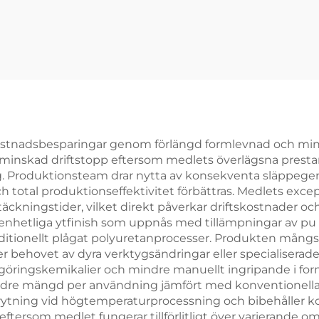
made produkter
produkter
stnadsbesparingar genom förlängd formlevnad och min
t minskad driftstopp eftersom medlets överlägsna pres
. Produktionsteam drar nytta av konsekventa släppegen
h total produktionseffektivitet förbättras. Medlets exce
ckningstider, vilket direkt påverkar driftskostnader och
 enhetliga ytfinish som uppnås med tillämpningar av pu 
itionellt plågat polyuretanprocesser. Produkten mångsi
er behovet av dyra verktygsändringar eller specialiserad
göringskemikalier och mindre manuellt ingripande i for
indre mängd per användning jämfört med konventionella 
rytning vid högtemperaturprocessning och bibehåller 
eftersom medlet fungerar tillförlitligt över varierande 