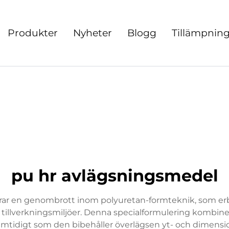
Produkter
Nyheter
Blogg
Tillämpnin
pu hr avlägsningsmedel
rar en genombrott inom polyuretan-formteknik, som erbj
illverkningsmiljöer. Denna specialformulering kombiner
amtidigt som den bibehåller överlägsen yt- och dimensi