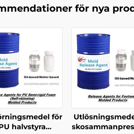
mendationer för nya pro
örningsmedel för
Utlösningsmede
PU halvstyra
skosammanpres