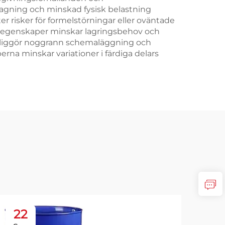
tagning och minskad fysisk belastning
r risker för formelstörningar eller oväntade
la egenskaper minskar lagringsbehov och
öjliggör noggrann schemaläggning och
rna minskar variationer i färdiga delars
22
2