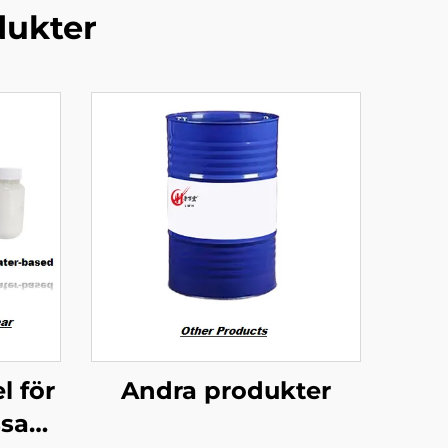
dukter
l för
Andra produkter
sade