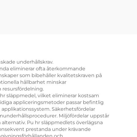
skade underhållskrav.
tanda eliminerar ofta återkommande
skaper som bibehåller kvalitetskraven på
ptionella hållbarhet minskar
 resursfördelning.
hr släppmedel, vilket eliminerar kostsam
diga appliceringsmetoder passar befintlig
e applikationssystem. Säkerhetsfördelar
munderhållsprocedurer. Miljöfördelar uppstår
alternativ. Pu hr släppmedlets överlägsna
konsekvent prestanda under krävande
omgivningsförhållanden och