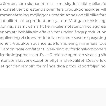
 ämnen som skapar ett ultratunt skyddsskikt mellan f
er konsekvent prestanda över flera produktionscykler, v
sammansättning möjliggör utmärkt adhesion till olika for
tibilitet i olika produktionssystem. Viktiga tekniska e
ingsförmåga samt utmärkt kemikaliemotstånd mot aggres
om att behålla sin effektivitet under långa produktionsti
applicering via konventionella metoder såsom sprayning, p
ioner. Produkten avancerade formulering minimerar överför
illämpningar omfattar tillverkning av fordonskomponent
verkningsprocesser. PU HR release agenten visar sig särs
som kräver exceptionell ytfinish-kvalitet. Dess effektiv
ket gör den lämplig för mångsidiga produktportföljer in