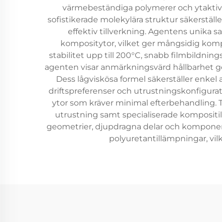
värmebeständiga polymerer och ytaktiva
sofistikerade molekylära struktur säkerställ
effektiv tillverkning. Agentens unika 
kompositytor, vilket ger mångsidig kompa
stabilitet upp till 200°C, snabb filmbildn
agenten visar anmärkningsvärd hållbarhet gen
Dess lågviskösa formel säkerställer enkel 
driftspreferenser och utrustningskonfigurat
ytor som kräver minimal efterbehandling. T
utrustning samt specialiserade kompositill
geometrier, djupdragna delar och komponenter 
polyuretantillämpningar, vil