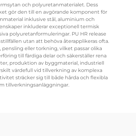
ormsytan och polyuretanmaterialet. Dess
ilket gör den till en avgörande komponent för
mmaterial inklusive stål, aluminium och
genskaper inkluderar exceptionell termisk
siva polyuretanformuleringar. PU HR release
llfällen utan att behöva återapplikeras ofta.
ensling eller torkning, vilket passar olika
ing till färdiga delar och säkerställer rena
er, produktion av byggmaterial, industriell
kilt värdefull vid tillverkning av komplexa
itet sträcker sig till både hårda och flexibla
om tillverkningsanläggningar.