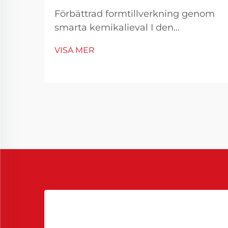
Förbättrad formtillverkning genom
smarta kemikalieval I den
konkurrensutsatta
VISA MER
tillverkningsbranschen är formarnas
effektivitet inte bara en teknisk
prioritet utan också en ekonomisk
nödvändighet. Att optimera hur
formarna fungerar kan kraftigt
minska cykeltider, minim...