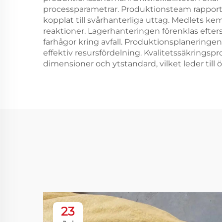
processparametrar. Produktionsteam rapporte
kopplat till svårhanterliga uttag. Medlets ke
reaktioner. Lagerhanteringen förenklas efte
farhågor kring avfall. Produktionsplanerin
effektiv resursfördelning. Kvalitetssäkringsp
dimensioner och ytstandard, vilket leder til
23