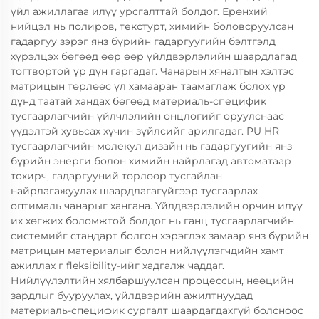
үйл ажиллагаа илүү урсгалттай болдог. Ерөнхий
нийцэл нь полиров, текстурт, химийн боловсруулсан
гадаргуу зэрэг янз бүрийн гадаргуугийн бэлтгэлд
хүрэлцэх бөгөөд өөр өөр үйлдвэрлэлийн шаардлагад
тогтвортой үр дүн гаргадаг. Чанарын хяналтын хэлтэс
матрицын төрлөөс үл хамааран таамаглаж болох үр
дүнд таатай хандах бөгөөд материаль-специфик
тусгаарлагчийн үйлчлэлийн онцлогийг оруулснаас
үүдэлтэй хувьсах хүчин зүйлсийг арилгадаг. PU HR
тусгаарлагчийн молекул дизайн нь гадаргуугийн янз
бүрийн энерги болон химийн найрлагад автоматаар
тохирч, гадаргууний төрлөөр тусгайлан
найрлагажуулах шаардлагагүйгээр тусгаарлах
оптималь чанарыг хангана. Үйлдвэрлэлийн орчин илүү
их хөгжих боломжтой болдог нь ганц тусгаарлагчийн
системийг стандарт болгон хэрэглэх замаар янз бүрийн
матрицын материалыг болон нийлүүлэгчдийн хамт
ажиллах г fleksibility-ийг хадгалж чаддаг.
Нийлүүлэлтийн хялбаршуулсан процессын, нөөцийн
зардлыг бууруулах, үйлдвэрийн ажилтнуудад
материаль-специфик сургалт шаардагдахгүй болсноос