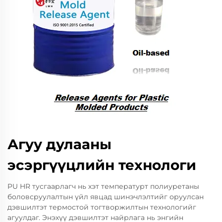
Агуу дулааны
эсэргүүцлийн технологи
PU HR тусгаарлагч нь хэт температурт полиуретаны
боловсруулалтын үйл явцад шинэчлэлтийг оруулсан
дэвшилтэт термостой тогтворжилтын технологийг
агуулдаг. Энэхүү дэвшилтэт найрлага нь энгийн