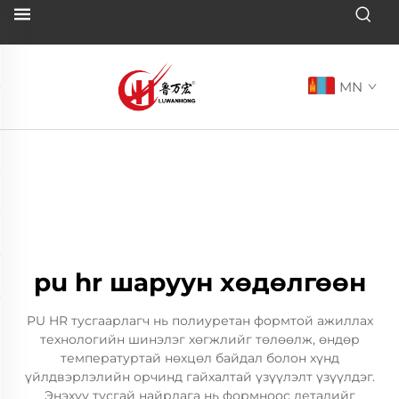
MN
pu hr шаруун хөдөлгөөн
PU HR тусгаарлагч нь полиуретан формтой ажиллах
технологийн шинэлэг хөгжлийг төлөөлж, өндөр
температуртай нөхцөл байдал болон хүнд
үйлдвэрлэлийн орчинд гайхалтай үзүүлэлт үзүүлдэг.
Энэхүү тусгай найрлага нь формноос деталийг