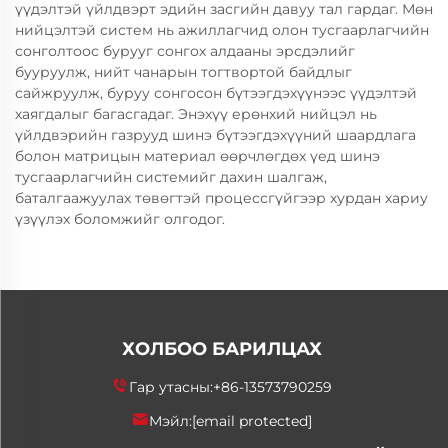
үүдэлтэй үйлдвэрт эдийн засгийн давуу тал гардаг. Мөн
нийцэлтэй систем нь ажиллагчид олон тусгаарлагчийн
сонголтоос бурууг сонгох алдааны эрсдэлийг
бууруулж, нийт чанарын тогтвортой байдлыг
сайжруулж, буруу сонгосон бүтээгдэхүүнээс үүдэлтэй
хаягдалыг багасгадаг. Энэхүү ерөнхий нийцэл нь
үйлдвэрийн газрууд шинэ бүтээгдэхүүний шаардлага
болон матрицын материал өөрчлөгдөх үед шинэ
тусгаарлагчийн системийг дахин шалгаж,
баталгаажуулах төвөгтэй процессгүйгээр хурдан хариу
үзүүлэх боломжийг олгодог.
ХОЛБОО БАРИЛЦАХ
Гар утасны:
+86-13573790259
Мэйл:
[email protected]