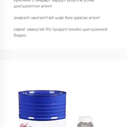
хүнсний стандарт харуул polyline усны
шигшээлтэн агент
энхрэлт хангалттай шар бие даасах агент
сөрөг нөөцтэй PU хүндэтгэлийн шигшээний
бодис