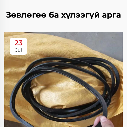
Зөвлөгөө ба хүлээгүй арга
23
Jul