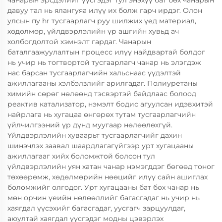
чанарын эрсдэлийг үүсгэдэг тул энэхүү бат бөх чанарын
давуу тал нь ялангуяа илүү их болж гарч ирдэг. Олон
улсын пу hr тусгаарлагч руу шилжих үед материал,
хөдөлмөр, үйлдвэрлэлийн үр ашгийн хувьд ач
холбогдолтой хэмнэлт гардаг. Чанарын
баталгаажуулалтын процесс илүү найдвартай болдог
нь учир нь тогтвортой тусгаарлагч чанар нь элэгдэж
нас барсан тусгаарлагчийн хальснаас үүдэлтэй
ажиллагааны хэлбэлзлийг арилгадаг. Полиуретаны
химийн сөрөг нөлөөнд тэсвэртэй байдлаас болоод
реактив катализатор, нэмэлт бодис агуулсан идэвхитэй
найрлага нь хугацаа өнгөрөх тутам тусгаарлагчийн
үйлчилгээний үр дүнд муугаар нөлөөлөхгүй.
Үйлдвэрлэлийн хуваарьт тусгаарлагчийг дахин
шинэчлэх заавал шаардлагагүйгээр урт хугацааны
ажиллагааг хийх боломжтой болсон тул
үйлдвэрлэлийн уян хатан чанар нэмэгддэг бөгөөд тоног
төхөөрөмж, хөдөлмөрийн нөөцийг илүү сайн ашиглах
боломжийг олгодог. Урт хугацааны бат бөх чанар нь
мөн орчин үеийн нөлөөллийг багасгадаг нь учир нь
хаягдал үүсэхийг багасгадаг, уусгагч зарцуулдаг,
аюултай хаягдал үүсгэдэг модны цэвэрлэх