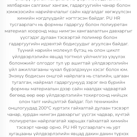
хялбархан салгахыг хангаж, гадаргуугийн чанар болон
хэмжээсийн нарийвчлалыг сайн хадгалдаг хөгжүүлсэн
химийн нэгдлүүдийг нэгтгэсэн байдаг. PU HR
тусгаарлагч нь формны гадаргуу болон полиуретан
материал хооронд маш нимгэн хамгаалалтын давхаргыг
үүсгэдэг дулаан тэсвэртэй полимер болон
гадаргуугийн идэвхтэй бодисуудыг агуулсан байдаг.
Түүний нарийн молекул бүтэц нь олон циклт
үйлдвэрлэлийн явцад тогтмол үйлчилгээ үзүүлэх
боломжийг олгодог тул үр ашигтай үйлдвэрлэлийн
үйл ажиллагааны чухал бүрэлдэхүүн хэсэг болох юм.
Энэхүү бодисын онцгой найрлага нь сталийн, цагаан
тугалган, найрмал гадаргуунууд зэрэг янз бүрийн
формны материалын дээр сайн наалдах чадвартай
бөгөөд өөр өөр үйлдвэрлэлийн тохиргоонд нийцэх
олон талт нийцэлтэй байдаг. Гол техникийн
онцлогуудад 200°C хүртэлх гайхалтай дулаан тэсвэрт
чанар, хурдан нимгэн давхаргыг үүсгэх чадвар, хүчтэй
полиуретан найрлагатай харьцах гайхалтай химийн
тэсвэрт чанар орно. PU HR тусгаарлагч нь урт
хугацааны үйлдвэрлэлийн явцад дахин дахин түрхэх