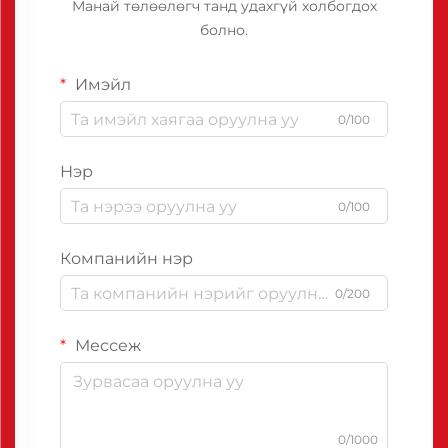
Манай төлөөлөгч танд удахгүй холбогдох
болно.
Имэйл
0/100
Нэр
0/100
Компанийн нэр
0/200
Мессеж
0/1000