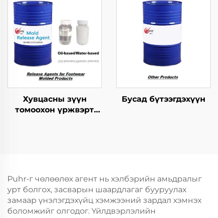
агент
Хувцасны зүүн
Бусад бүтээгдэхүүн
томоохон үржвэрт
ашиглагдах
шинжилгээний арга
Puhr-г чөлөөлөх агент нь хэлбэрийн амьдралыг
урт болгох, засварын шаардлагаг бууруулах
замаар үнэлэгдэхүйц хэмжээний зардал хэмнэх
боломжийг олгодог. Үйлдвэрлэлийн