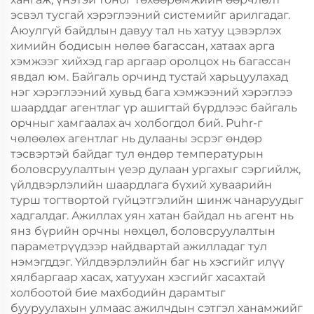
эсвэл тусгай хэрэглээний системийг арилгадаг.
Аюулгүй байдлын давуу тал нь хатуу цэвэрлэх
химийн бодисын нөлөө багассан, хатаах арга
хэмжээг хийхэд гар аргаар оролцох нь багассан
явдал юм. Байгаль орчинд тустай харьцуулахад
нэг хэрэглээний хувьд бага хэмжээний хэрэглээ
шаарддаг агентлаг үр ашигтай бүрдлээс байгаль
орчныг хамгаалах ач холбогдол бий. Puhr-г
чөлөөлөх агентлаг нь дулааны эсрэг өндөр
тэсвэртэй байдаг тул өндөр температурын
боловсруулалтын үеэр дулаан ургахыг сэргийлж,
үйлдвэрлэлийн шаардлага бүхий хуваарийн
турш тогтвортой гүйцэтгэлийн шинж чанаруудыг
хадгалдаг. Ажиллах уян хатан байдал нь агент нь
янз бүрийн орчны нөхцөл, боловсруулалтын
параметрүүдээр найдвартай ажилладаг тул
нэмэгддэг. Үйлдвэрлэлийн баг нь хэсгийг илүү
хялбаргаар хасах, хатуухан хэсгийг хасахтай
холбоотой бие махбодийн дарамтыг
бууруулахын улмаас ажилчдын сэтгэл ханамжийг