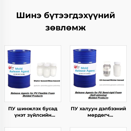
Шинэ бүтээгдэхүүний
зөвлөмж
ПУ шинжлэх бусад
ПУ халуун дэлбээний
үнэт зүйлсийн
мөрдөгч
хангамжтой
бүтээгдэхүүнүүдийн
бутархайг гаргах
хэрэгсэл