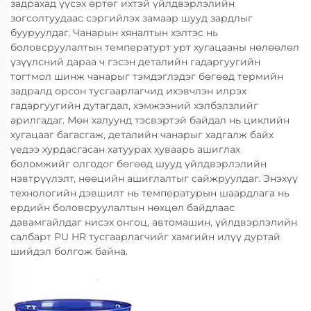
задрахад үүсэх өртөг ихтэй үйлдвэрлэлийн
зогсолтуудаас сэргийлэх замаар шууд зардлыг
бууруулдаг. Чанарын хяналтын хэлтэс нь
боловсруулалтын температурт урт хугацааны нөлөөлөл
үзүүлсний дараа ч гэсэн деталийн гадаргуугийн
тогтмол шинж чанарыг тэмдэглэдэг бөгөөд термийн
задралд орсон тусгаарлагчид ихэвчлэн илрэх
гадаргуугийн дутагдал, хэмжээний хэлбэлзлийг
арилгадаг. Мөн халуунд тэсвэртэй байдал нь циклийн
хугацааг багасгаж, деталийн чанарыг хадгалж байх
үедээ хурдасгасан хатуурах хуваарь ашиглах
боломжийг олгодог бөгөөд шууд үйлдвэрлэлийн
нэвтрүүлэлт, нөөцийн ашиглалтыг сайжруулдаг. Энэхүү
технологийн дэвшилт нь температурын шаардлага нь
ердийн боловсруулалтын нөхцөл байдлаас
давамгайлдаг нисэх онгоц, автомашин, үйлдвэрлэлийн
салбарт PU HR тусгаарлагчийг хамгийн илүү дуртай
шийдэл болгож байна.