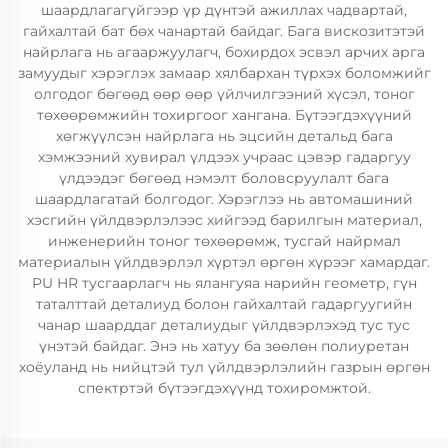
шаардлагагүйгээр үр дүнтэй ажиллах чадвартай,
гайхалтай бат бөх чанартай байдаг. Бага вискозитэтэй
найрлага нь агааржуулагч, бохирдох эсвэл арчих арга
замуудыг хэрэглэх замаар хялбархан түрхэх боломжийг
олгодог бөгөөд өөр өөр үйлчилгээний хүсэл, тоног
төхөөрөмжийн тохиргоог хангана. Бүтээгдэхүүний
хөгжүүлсэн найрлага нь эцсийн детальд бага
хэмжээний хувирал үлдээх учраас цэвэр гадаргуу
үлдээдэг бөгөөд нэмэлт боловсруулалт бага
шаардлагатай болгодог. Хэрэглээ нь автомашиний
хэсгийн үйлдвэрлэлээс хийгээд барилгын материал,
инженерийн тоног төхөөрөмж, тусгай найрмал
материалын үйлдвэрлэл хүртэл өргөн хүрээг хамардаг.
PU HR тусгаарлагч нь ялангуяа нарийн геометр, гүн
таталттай деталиуд болон гайхалтай гадаргуугийн
чанар шаарддаг деталиудыг үйлдвэрлэхэд тус тус
үнэтэй байдаг. Энэ нь хатуу ба зөөлөн полиуретан
хоёуланд нь нийцтэй тул үйлдвэрлэлийн газрын өргөн
спектртэй бүтээгдэхүүнд тохиромжтой.