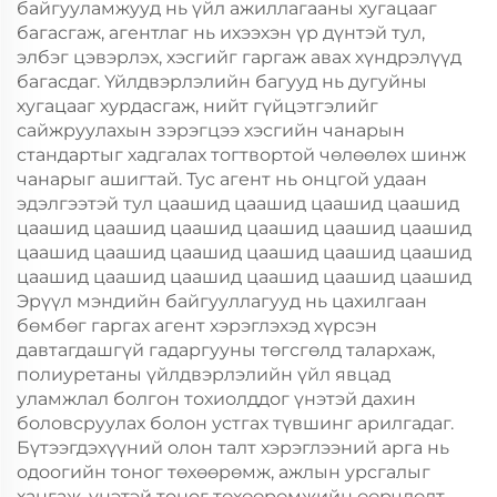
байгууламжууд нь үйл ажиллагааны хугацааг
багасгаж, агентлаг нь ихээхэн үр дүнтэй тул,
элбэг цэвэрлэх, хэсгийг гаргаж авах хүндрэлүүд
багасдаг. Үйлдвэрлэлийн багууд нь дугуйны
хугацааг хурдасгаж, нийт гүйцэтгэлийг
сайжруулахын зэрэгцээ хэсгийн чанарын
стандартыг хадгалах тогтвортой чөлөөлөх шинж
чанарыг ашигтай. Тус агент нь онцгой удаан
эдэлгээтэй тул цаашид цаашид цаашид цаашид
цаашид цаашид цаашид цаашид цаашид цаашид
цаашид цаашид цаашид цаашид цаашид цаашид
цаашид цаашид цаашид цаашид цаашид цаашид
Эрүүл мэндийн байгууллагууд нь цахилгаан
бөмбөг гаргах агент хэрэглэхэд хүрсэн
давтагдашгүй гадаргууны төгсгөлд талархаж,
полиуретаны үйлдвэрлэлийн үйл явцад
уламжлал болгон тохиолддог үнэтэй дахин
боловсруулах болон устгах түвшинг арилгадаг.
Бүтээгдэхүүний олон талт хэрэглээний арга нь
одоогийн тоног төхөөрөмж, ажлын урсгалыг
хангаж, үнэтэй тоног төхөөрөмжийн өөрчлөлт