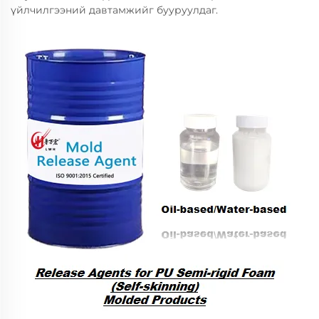
үйлчилгээний давтамжийг бууруулдаг.