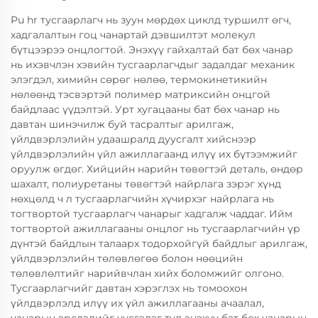
Pu hr тусгаарлагч нь зуун мөрдөх циклд туршилт өгч,
хадгалалтын гоц чанартай дэвшилтэт молекул
бүтцээрээ онцлогтой. Энэхүү гайхалтай бат бөх чанар
нь ихэвчлэн хэвийн тусгаарлагчдыг задалдаг механик
элэгдэл, химийн сөрөг нөлөө, термокинетикийн
нөлөөнд тэсвэртэй полимер матриксийн онцгой
байдлаас үүдэлтэй. Урт хугацааны бат бөх чанар нь
давтан шинэчилж буй тасралтыг арилгаж,
үйлдвэрлэлийн удаашралд дуусгалт хийснээр
үйлдвэрлэлийн үйл ажиллагаанд илүү их бүтээмжийг
оруулж өгдөг. Хийцийн нарийн төвөгтэй деталь, өндөр
шахалт, полиуретаны төвөгтэй найрлага зэрэг хүнд
нөхцөлд ч л тусгаарлагчийн хүчирхэг найрлага нь
тогтвортой тусгаарлагч чанарыг хадгалж чаддаг. Ийм
тогтвортой ажиллагааны онцлог нь тусгаарлагчийн үр
дүнтэй байдлын талаарх тодорхойгүй байдлыг арилгаж,
үйлдвэрлэлийн төлөвлөгөө болон нөөцийн
төлөвлөлтийг нарийвчлан хийх боломжийг олгоно.
Тусгаарлагчийг давтан хэрэглэх нь томоохон
үйлдвэрлэлд илүү их үйл ажиллагааны ачаалал,