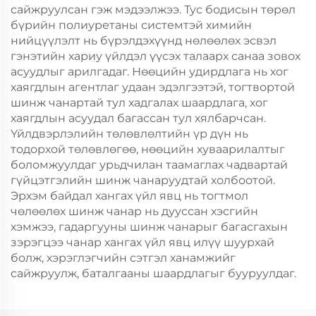
сайжруулсан гэж мэдээлжээ. Тус бодисын төрөл
бүрийн полиуретаны системтэй химийн
нийцүүлэлт нь бүрэлдэхүүнд нөлөөлөх эсвэл
гэнэтийн хариу үйлдэл үүсэх талаарх санаа зовох
асуудлыг арилгадаг. Нөөцийн удирдлага нь хог
хаягдлын агентлаг удаан эдэлгээтэй, тогтвортой
шинж чанартай тул хадгалах шаардлага, хог
хаягдлын асуудал багассан тул хялбарчсан.
Үйлдвэрлэлийн төлөвлөлтийн үр дүн нь
тодорхой төлөвлөгөө, нөөцийн хуваарилалтыг
боломжуулдаг урьдчилан таамаглах чадвартай
гүйцэтгэлийн шинж чанаруудтай холбоотой.
Эрхэм байдал хангах үйл явц нь тогтмол
чөлөөлөх шинж чанар нь дууссан хэсгийн
хэмжээ, гадаргууны шинж чанарыг багасгахын
зэрэгцээ чанар хангах үйл явц илүү шуурхай
болж, хэрэглэгчийн сэтгэл ханамжийг
сайжруулж, баталгааны шаардлагыг бууруулдаг.