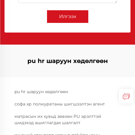
Илгээх
pu hr шаруун хөдөлгөөн
pu hr шаруун хөдөлгөөн
софа хр полиуретаны шигшээлтэн агент
матрасын их хувьд зөвхөн PU эрэлттэй
шидэхэд ашиглагдах шалгалт