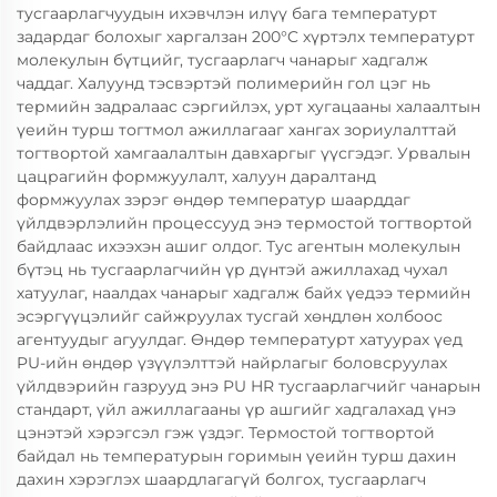
тусгаарлагчуудын ихэвчлэн илүү бага температурт
задардаг болохыг харгалзан 200°C хүртэлх температурт
молекулын бүтцийг, тусгаарлагч чанарыг хадгалж
чаддаг. Халуунд тэсвэртэй полимерийн гол цэг нь
термийн задралаас сэргийлэх, урт хугацааны халаалтын
үеийн турш тогтмол ажиллагааг хангах зориулалттай
тогтвортой хамгаалалтын давхаргыг үүсгэдэг. Урвалын
цацрагийн формжуулалт, халуун даралтанд
формжуулах зэрэг өндөр температур шаарддаг
үйлдвэрлэлийн процессууд энэ термостой тогтвортой
байдлаас ихээхэн ашиг олдог. Тус агентын молекулын
бүтэц нь тусгаарлагчийн үр дүнтэй ажиллахад чухал
хатуулаг, наалдах чанарыг хадгалж байх үедээ термийн
эсэргүүцэлийг сайжруулах тусгай хөндлөн холбоос
агентуудыг агуулдаг. Өндөр температурт хатуурах үед
PU-ийн өндөр үзүүлэлттэй найрлагыг боловсруулах
үйлдвэрийн газрууд энэ PU HR тусгаарлагчийг чанарын
стандарт, үйл ажиллагааны үр ашгийг хадгалахад үнэ
цэнэтэй хэрэгсэл гэж үздэг. Термостой тогтвортой
байдал нь температурын горимын үеийн турш дахин
дахин хэрэглэх шаардлагагүй болгох, тусгаарлагч