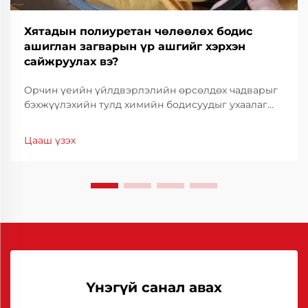
Хятадын полиуретан чөлөөлөх бодис
ашиглан загварын үр ашгийг хэрхэн
сайжруулах вэ?
Орчин үеийн үйлдвэрлэлийн өрсөлдөх чадварыг
бэхжүүлэхийн тулд химийн бодисуудыг ухаалаг
сонгох нь зүйтэй юм. Молдын үр ашиг нь зөвхөн
техникийн талаас бус, санхүүгийн хувьд ч чухал
Цааш үзэх
байдаг. Молдын ажиллагааг оновчлох нь циклийн
хугацааг огцом бууруулах боломжийг олгодог.
Үнэгүй санал авах