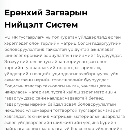
Ерөнхий Загварын
Нийцэлт Систем
PU HR тусгаарлагч нь полиуретан үйлдвэрлэлд өргөн
хэрэглэдэг олон төрлийн матриц болон гадаргуугийн
боловсруулалтанд гайхалтай үр дүнтэй ажилладаг
шинэлэг ерөнхий зориулалтын нийцмийг бүрдүүлдэг.
Энэхүү нийцэл нь тусгайлан зориулагдсан олон
төрлийн тусгаарлагчийн хэрэгцээг арилгаж,
үйлдвэрийн нөөцийн удирдлагыг хялбаршуулж, үйл
ажиллагааны нарийн төвөгшлөлийг бууруулдаг.
Бодисын дэвсгэр технологи нь ган, хөнгөн цагаан,
найрласан материал, тусгай хайлш зэрэг матрицын
гадаргуу дээр сайн наалдах чадвартай бөгөөд
гадаргууны нарийн байдал эсвэл боловсруулалтын
нөхцлөөс үл хамааран тогтвортой тусгаарлах чанарыг
хадгалдаг. Техникчид матрицын материалын шаардлага
эсвэл үйлдвэрлэлийн шилжилтийн үед янз бүрийн
найрлага солих шаардлагагүй болсоноор үйлдвэрийн