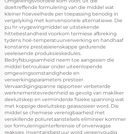
Omgewingsvoordele kom voort uit die
doeltreffende formulering van die middel wat
kleiner hoeveelhede per toepassing benodig in
vergelyking met konvensionele alternatiewe. Die
pu hr-vrygewingmiddel se uitstekende
hittebestandheid voorkom termiese afbreking
tydens hoë-temperatuurverwerking en handhaaf
konstante prestasieienskappe gedurende
veeleisende produksieskedules.
Bedryfsbuigsamheid neem toe aangesien die
middel betroubaar onder uiteenlopende
omgewingsomstandighede en
verwerkingsparameters presteer.
Vervaardigingspanne rapporteer verbeterde
werknemerstevredenheid as gevolg van makliker
deeluitskep en verminderde fisieke spanning wat
met koppige deeluitskep geassosieer word. Die
middel se chemiese verenigbaarheid met
verskillende poliuretaanstelsels elimineer kommer
oor formuleringsinterferensie of onverwagse
reaksies. Inventarisbestuur word vereenvoudig