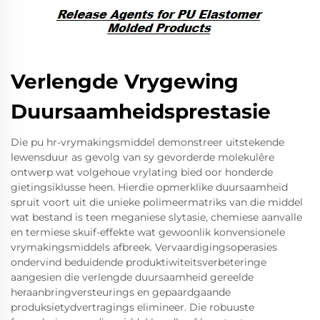
Verlengde Vrygewing
Duursaamheidsprestasie
Die pu hr-vrymakingsmiddel demonstreer uitstekende
lewensduur as gevolg van sy gevorderde molekulêre
ontwerp wat volgehoue vrylating bied oor honderde
gietingsiklusse heen. Hierdie opmerklike duursaamheid
spruit voort uit die unieke polimeermatriks van die middel
wat bestand is teen meganiese slytasie, chemiese aanvalle
en termiese skuif-effekte wat gewoonlik konvensionele
vrymakingsmiddels afbreek. Vervaardigingsoperasies
ondervind beduidende produktiwiteitsverbeteringe
aangesien die verlengde duursaamheid gereelde
heraanbringversteurings en gepaardgaande
produksietydvertragings elimineer. Die robuuste