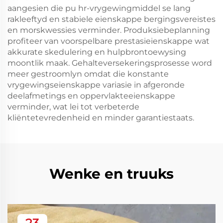
aangesien die pu hr-vrygewingmiddel se lang
rakleeftyd en stabiele eienskappe bergingsvereistes
en morskwessies verminder. Produksiebeplanning
profiteer van voorspelbare prestasieienskappe wat
akkurate skedulering en hulpbrontoewysing
moontlik maak. Gehalteversekeringsprosesse word
meer gestroomlyn omdat die konstante
vrygewingseienskappe variasie in afgeronde
deelafmetings en oppervlakteeienskappe
verminder, wat lei tot verbeterde
kliëntetevredenheid en minder garantiestaats.
Wenke en truuks