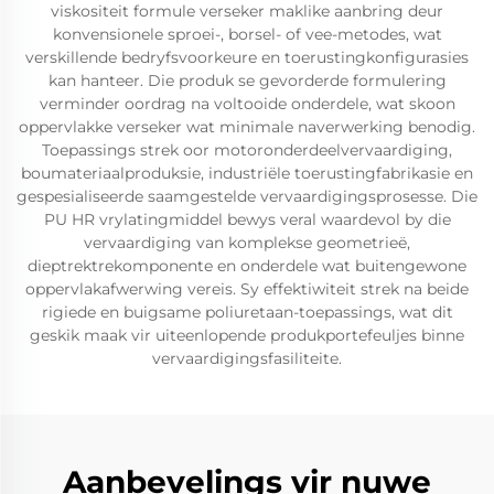
viskositeit formule verseker maklike aanbring deur
konvensionele sproei-, borsel- of vee-metodes, wat
verskillende bedryfsvoorkeure en toerustingkonfigurasies
kan hanteer. Die produk se gevorderde formulering
verminder oordrag na voltooide onderdele, wat skoon
oppervlakke verseker wat minimale naverwerking benodig.
Toepassings strek oor motoronderdeelvervaardiging,
boumateriaalproduksie, industriële toerustingfabrikasie en
gespesialiseerde saamgestelde vervaardigingsprosesse. Die
PU HR vrylatingmiddel bewys veral waardevol by die
vervaardiging van komplekse geometrieë,
dieptrektrekomponente en onderdele wat buitengewone
oppervlakafwerwing vereis. Sy effektiwiteit strek na beide
rigiede en buigsame poliuretaan-toepassings, wat dit
geskik maak vir uiteenlopende produkportefeuljes binne
vervaardigingsfasiliteite.
Aanbevelings vir nuwe