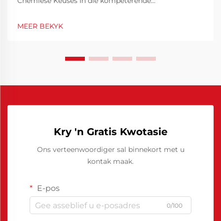
Chemiese Keuses In die kompeterende
vervaardigingsomgewing is
gietvormdoeltreffendheid nie net 'n tegniese
MEER BEKYK
prioriteit nie, maar ook 'n finansiële noodsaaklikheid.
Deur gietvorme se werkverrigting te optimeer, kan
siklusse aansienlik verkort word, min...
Kry 'n Gratis Kwotasie
Ons verteenwoordiger sal binnekort met u
kontak maak.
E-pos
0/100