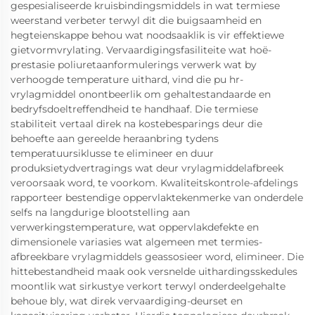
gespesialiseerde kruisbindingsmiddels in wat termiese
weerstand verbeter terwyl dit die buigsaamheid en
hegteienskappe behou wat noodsaaklik is vir effektiewe
gietvormvrylating. Vervaardigingsfasiliteite wat hoë-
prestasie poliuretaanformulerings verwerk wat by
verhoogde temperature uithard, vind die pu hr-
vrylagmiddel onontbeerlik om gehaltestandaarde en
bedryfsdoeltreffendheid te handhaaf. Die termiese
stabiliteit vertaal direk na kostebesparings deur die
behoefte aan gereelde heraanbring tydens
temperatuursiklusse te elimineer en duur
produksietydvertragings wat deur vrylagmiddelafbreek
veroorsaak word, te voorkom. Kwaliteitskontrole-afdelings
rapporteer bestendige oppervlaktekenmerke van onderdele
selfs na langdurige blootstelling aan
verwerkingstemperature, wat oppervlakdefekte en
dimensionele variasies wat algemeen met termies-
afbreekbare vrylagmiddels geassosieer word, elimineer. Die
hittebestandheid maak ook versnelde uithardingsskedules
moontlik wat sirkustye verkort terwyl onderdeelgehalte
behoue bly, wat direk vervaardiging-deurset en