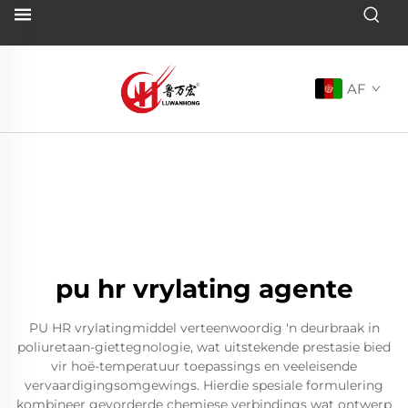
AF
pu hr vrylating agente
PU HR vrylatingmiddel verteenwoordig 'n deurbraak in
poliuretaan-giettegnologie, wat uitstekende prestasie bied
vir hoë-temperatuur toepassings en veeleisende
vervaardigingsomgewings. Hierdie spesiale formulering
kombineer gevorderde chemiese verbindings wat ontwerp