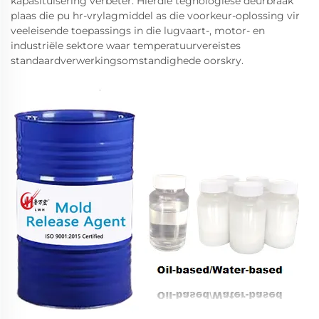
kapasituisering verbeter. Hierdie tegnologiese deurbraak
plaas die pu hr-vrylagmiddel as die voorkeur-oplossing vir
veeleisende toepassings in die lugvaart-, motor- en
industriële sektore waar temperatuurvereistes
standaardverwerkingsomstandighede oorskry.