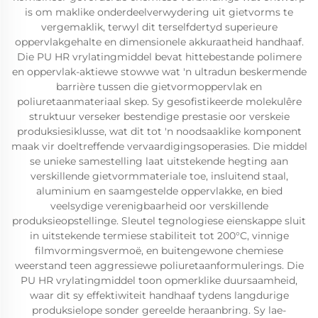
is om maklike onderdeelverwydering uit gietvorms te
vergemaklik, terwyl dit terselfdertyd superieure
oppervlakgehalte en dimensionele akkuraatheid handhaaf.
Die PU HR vrylatingmiddel bevat hittebestande polimere
en oppervlak-aktiewe stowwe wat 'n ultradun beskermende
barrière tussen die gietvormoppervlak en
poliuretaanmateriaal skep. Sy gesofistikeerde molekulêre
struktuur verseker bestendige prestasie oor verskeie
produksiesiklusse, wat dit tot 'n noodsaaklike komponent
maak vir doeltreffende vervaardigingsoperasies. Die middel
se unieke samestelling laat uitstekende hegting aan
verskillende gietvormmateriale toe, insluitend staal,
aluminium en saamgestelde oppervlakke, en bied
veelsydige verenigbaarheid oor verskillende
produksieopstellinge. Sleutel tegnologiese eienskappe sluit
in uitstekende termiese stabiliteit tot 200°C, vinnige
filmvormingsvermoë, en buitengewone chemiese
weerstand teen aggressiewe poliuretaanformulerings. Die
PU HR vrylatingmiddel toon opmerklike duursaamheid,
waar dit sy effektiwiteit handhaaf tydens langdurige
produksielope sonder gereelde heraanbring. Sy lae-