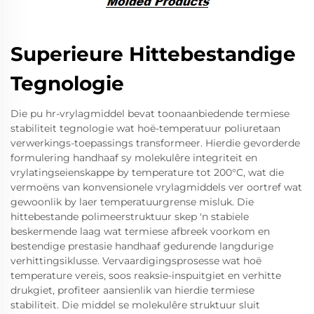
Superieure Hittebestandige
Tegnologie
Die pu hr-vrylagmiddel bevat toonaanbiedende termiese
stabiliteit tegnologie wat hoë-temperatuur poliuretaan
verwerkings-toepassings transformeer. Hierdie gevorderde
formulering handhaaf sy molekulêre integriteit en
vrylatingseienskappe by temperature tot 200°C, wat die
vermoëns van konvensionele vrylagmiddels ver oortref wat
gewoonlik by laer temperatuurgrense misluk. Die
hittebestande polimeerstruktuur skep 'n stabiele
beskermende laag wat termiese afbreek voorkom en
bestendige prestasie handhaaf gedurende langdurige
verhittingsiklusse. Vervaardigingsprosesse wat hoë
temperature vereis, soos reaksie-inspuitgiet en verhitte
drukgiet, profiteer aansienlik van hierdie termiese
stabiliteit. Die middel se molekulêre struktuur sluit