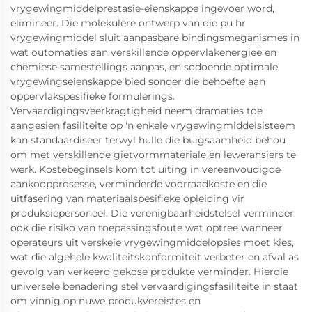
vrygewingmiddelprestasie-eienskappe ingevoer word,
elimineer. Die molekulêre ontwerp van die pu hr
vrygewingmiddel sluit aanpasbare bindingsmeganismes in
wat outomaties aan verskillende oppervlakenergieë en
chemiese samestellings aanpas, en sodoende optimale
vrygewingseienskappe bied sonder die behoefte aan
oppervlakspesifieke formulerings.
Vervaardigingsveerkragtigheid neem dramaties toe
aangesien fasiliteite op 'n enkele vrygewingmiddelsisteem
kan standaardiseer terwyl hulle die buigsaamheid behou
om met verskillende gietvormmateriale en leweransiers te
werk. Kostebeginsels kom tot uiting in vereenvoudigde
aankoopprosesse, verminderde voorraadkoste en die
uitfasering van materiaalspesifieke opleiding vir
produksiepersoneel. Die verenigbaarheidstelsel verminder
ook die risiko van toepassingsfoute wat optree wanneer
operateurs uit verskeie vrygewingmiddelopsies moet kies,
wat die algehele kwaliteitskonformiteit verbeter en afval as
gevolg van verkeerd gekose produkte verminder. Hierdie
universele benadering stel vervaardigingsfasiliteite in staat
om vinnig op nuwe produkvereistes en