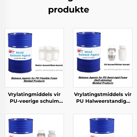
produkte
Vrylatingmiddels vir
Vrylatingstmiddels vir
PU-veerige schuim
PU Halweerstandige
gevorme produkte
Skuim Geformeerde
Produkte