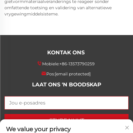
gietvormmateriaalveranderings te reageer sonder
omfattende toetsing en validering van alternatiewe
vrygewingmiddelsisteme.
KONTAK ONS
Mobiele:
+86-13573790259
Pos:
[email protected]
LAAT ONS 'N BOODSKAP
STURF NUUT
We value your privacy