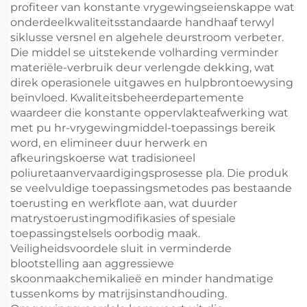
profiteer van konstante vrygewingseienskappe wat
onderdeelkwaliteitsstandaarde handhaaf terwyl
siklusse versnel en algehele deurstroom verbeter.
Die middel se uitstekende volharding verminder
materiële-verbruik deur verlengde dekking, wat
direk operasionele uitgawes en hulpbrontoewysing
beïnvloed. Kwaliteitsbeheerdepartemente
waardeer die konstante oppervlakteafwerking wat
met pu hr-vrygewingmiddel-toepassings bereik
word, en elimineer duur herwerk en
afkeuringskoerse wat tradisioneel
poliuretaanvervaardigingsprosesse pla. Die produk
se veelvuldige toepassingsmetodes pas bestaande
toerusting en werkflote aan, wat duurder
matrystoerustingmodifikasies of spesiale
toepassingstelsels oorbodig maak.
Veiligheidsvoordele sluit in verminderde
blootstelling aan aggressiewe
skoonmaakchemikalieë en minder handmatige
tussenkoms by matrijsinstandhouding.