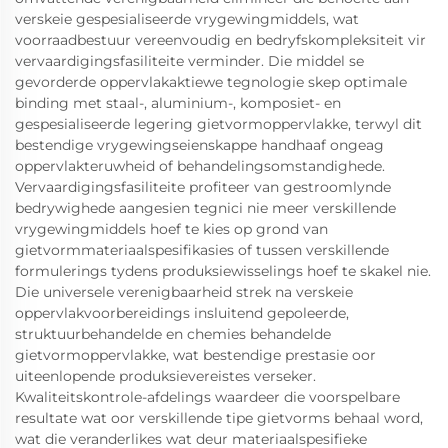
verskeie gespesialiseerde vrygewingmiddels, wat
voorraadbestuur vereenvoudig en bedryfskompleksiteit vir
vervaardigingsfasiliteite verminder. Die middel se
gevorderde oppervlakaktiewe tegnologie skep optimale
binding met staal-, aluminium-, komposiet- en
gespesialiseerde legering gietvormoppervlakke, terwyl dit
bestendige vrygewingseienskappe handhaaf ongeag
oppervlakteruwheid of behandelingsomstandighede.
Vervaardigingsfasiliteite profiteer van gestroomlynde
bedrywighede aangesien tegnici nie meer verskillende
vrygewingmiddels hoef te kies op grond van
gietvormmateriaalspesifikasies of tussen verskillende
formulerings tydens produksiewisselings hoef te skakel nie.
Die universele verenigbaarheid strek na verskeie
oppervlakvoorbereidings insluitend gepoleerde,
struktuurbehandelde en chemies behandelde
gietvormoppervlakke, wat bestendige prestasie oor
uiteenlopende produksievereistes verseker.
Kwaliteitskontrole-afdelings waardeer die voorspelbare
resultate wat oor verskillende tipe gietvorms behaal word,
wat die veranderlikes wat deur materiaalspesifieke