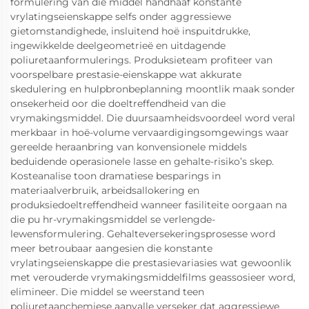
formulering van die middel handhaaf konstante
vrylatingseienskappe selfs onder aggressiewe
gietomstandighede, insluitend hoë inspuitdrukke,
ingewikkelde deelgeometrieë en uitdagende
poliuretaanformulerings. Produksieteam profiteer van
voorspelbare prestasie-eienskappe wat akkurate
skedulering en hulpbronbeplanning moontlik maak sonder
onsekerheid oor die doeltreffendheid van die
vrymakingsmiddel. Die duursaamheidsvoordeel word veral
merkbaar in hoë-volume vervaardigingsomgewings waar
gereelde heraanbring van konvensionele middels
beduidende operasionele lasse en gehalte-risiko’s skep.
Kosteanalise toon dramatiese besparings in
materiaalverbruik, arbeidsallokering en
produksiedoeltreffendheid wanneer fasiliteite oorgaan na
die pu hr-vrymakingsmiddel se verlengde-
lewensformulering. Gehalteversekeringsprosesse word
meer betroubaar aangesien die konstante
vrylatingseienskappe die prestasievariasies wat gewoonlik
met verouderde vrymakingsmiddelfilms geassosieer word,
elimineer. Die middel se weerstand teen
poliuretaanchemiese aanvalle verseker dat aggressiewe