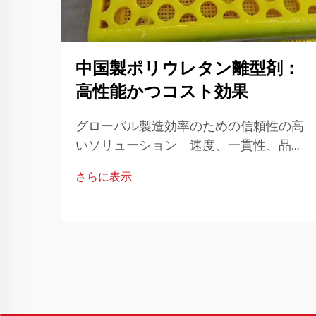
中国製ポリウレタン離型剤：
高性能かつコスト効果
グローバル製造効率のための信頼性の高
いソリューション 速度、一貫性、品質
が最重要とされる現代の製造業界におい
さらに表示
て、材料および加工助剤の選定は最終的
な成果に大きく影響を与えます。その中
でも、中国製...