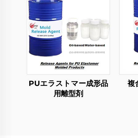
PUエラストマー成形品
複
用離型剤