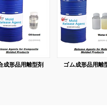
合成形品用離型剤
ゴム成形品用離