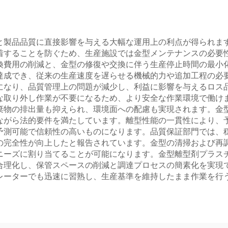
と製品品質に直接影響を与える大幅な運用上の利点が得られま
着することを防ぐため、生産施設では金型メンテナンスの必要
換費用の削減と、金型の修復や交換に伴う生産停止時間の最小
達成でき、従来の生産速度を遅らせる機械的力や追加工程の必
になり、品質管理上の問題が減少し、利益に影響を与えるロス
な取り外し作業が不要になるため、より安全な作業環境で働け
棄物の排出量も抑えられ、環境面への配慮も実現されます。金
ながら法的要件を満たしています。離型性能の一貫性により、
予測可能で信頼性の高いものになります。品質保証部門では、
の完全性が向上したと報告されています。金型の清掃および再
ニーズに割り当てることが可能になります。金型離型剤プラス
合理化し、保管スペースの削減と調達プロセスの簡素化を実現
レーターでも迅速に習熟し、生産基準を維持したまま作業を行