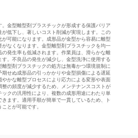
す。金型離型剤プラスチックが形成する保護バリア
性が低下し、著しいコスト削減が実現します。この
化が可能になります。成形品が金型から容易に離型
要がなくなります。金型離型剤プラスチックを均一
品の発生率も低減されます。作業員は、滑らかな離
ます。不良品の発生が減少し、金型洗浄に使用する
型離型剤プラスチックの処方は無毒かつ環境規制に
予期せぬ成形品の引っかかりや金型損傷による遅延
穏やかな離型プロセスにより応力による変形や表面
調整の頻度が減少するため、メンテナンスコストが
チックの汎用性により、複数の成形用途にわたり単
できます。適用手順が簡単で一貫しているため、ト
うことが可能です。