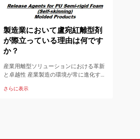
製造業において盧宛紅離型剤
ル
が際立っている理由は何です
貫
か？
高度
達成
産業用離型ソリューションにおける革新
世界
と卓越性 産業製造の環境が常に進化する
さら
生産
中で、離型剤の選定は生産効率と製品品
さらに表示
ワン
質において極めて重要な役割を果たして
います。ルーワンホン離型剤は登場以
来…