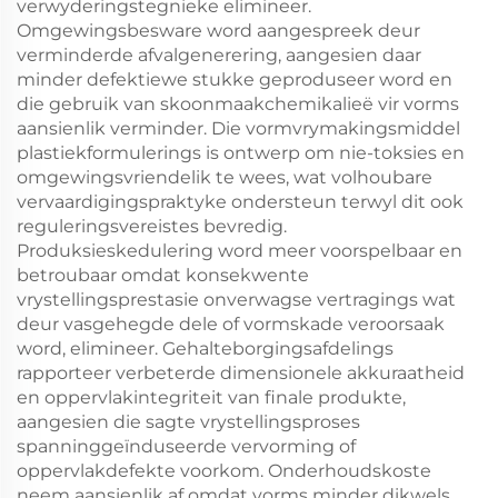
verwyderingstegnieke elimineer.
Omgewingsbesware word aangespreek deur
verminderde afvalgenerering, aangesien daar
minder defektiewe stukke geproduseer word en
die gebruik van skoonmaakchemikalieë vir vorms
aansienlik verminder. Die vormvrymakingsmiddel
plastiekformulerings is ontwerp om nie-toksies en
omgewingsvriendelik te wees, wat volhoubare
vervaardigingspraktyke ondersteun terwyl dit ook
reguleringsvereistes bevredig.
Produksieskedulering word meer voorspelbaar en
betroubaar omdat konsekwente
vrystellingsprestasie onverwagse vertragings wat
deur vasgehegde dele of vormskade veroorsaak
word, elimineer. Gehalteborgingsafdelings
rapporteer verbeterde dimensionele akkuraatheid
en oppervlakintegriteit van finale produkte,
aangesien die sagte vrystellingsproses
spanninggeïnduseerde vervorming of
oppervlakdefekte voorkom. Onderhoudskoste
neem aansienlik af omdat vorms minder dikwels