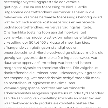
bestendige vrystellingsprestasie oor verskeie
gietingsiklusse na een toepassing te bied. Hierdie
uitgebreide doeltreffendheid verminder aansienlik die
frekwensie waarmee herhaalde toepassings benodig word,
wat lei tot beduidende kostebesparings en verbeterde
bedryfsdoeltreffendheid vir vervaardigingsfasiliteite.
Onafhanklike toetsing toon aan dat hoë-kwaliteit
vormvrylagingsmiddel plastiekformulerings effektiewe
vrystelling oor 50 tot 100 siklusse of meer kan bied,
afhangende van gietingsomstandighede en
onderdeelsektheid. Hierdie veelvoudige-siklusvermoë is die
gevolg van gevorderde molekulêre ingenieurswese wat
duursame oppervlakfilmte skep wat bestand is teen
meganiese slytasie en chemiese afbreek. Die volgehoue
doeltreffendheid elimineer produksiestederye vir gereelde
her-toepassing, wat ononderbroke bedryf moontlik maak
en toestelbenuttingskoerse maksimaliseer.
Vervaardigingspanne profiteer van verminderde
arbeidsvereistes aangesien operateurs minder tyd spandeer
aan die aanbring van vrystellingsmiddels en meer tyd aan
waarde-byvoegende produksie-aktiwiteite bestee. Die