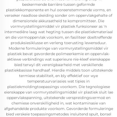
beskermende barrière tussen geformde
plastiekkomponente en hul ooreenstemmende vorms, en
verseker naadlose skeiding sonder om oppervlakgehalte of
dimensionele akkuraatheid te kompromitteer. Die
vormvrystellingsmiddel vir plastiek funksioneer as 'n
intermediêre laag wat hegting tussen die plastiekmateriaal
en die vormoppervlak voorkom, en fasiliteer doeltreffende
produksiesiklusse en verleng toerusting lewensduur.
Moderne formuleringe van vormvrystellingsmiddel vir
plastiek bevat gevorderde polimeerkemie en oppervlak-
aktiewe verbindings wat superieure nie-kleef eienskappe
bied terwyl dit verenigbaarheid met verskillende
plastiekbasisse handhaaf. Hierdie middels toon uitstekende
termiese stabiliteit, en bly effektief oor wye
temperatuurvariasies wat tipies in
plastiekmoldingtoepassings voorkom. Die tegnologiese
eienskappe van vormvrystellingsmiddel vir plastiek sluit lae
oppervlakspanning, uitstekende verspreidingsvermoë en
chemiese onverskilligheid in, wat kontaminasie van
afgehandelde produkte voorkom. Gevorderde formuleringe
bied verskeie toepassingsmetodes insluitend spuit, borsel