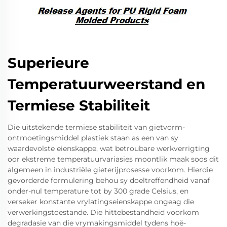
Superieure
Temperatuurweerstand en
Termiese Stabiliteit
Die uitstekende termiese stabiliteit van gietvorm-
ontmoetingsmiddel plastiek staan as een van sy
waardevolste eienskappe, wat betroubare werkverrigting
oor ekstreme temperatuurvariasies moontlik maak soos dit
algemeen in industriële gieterijprosesse voorkom. Hierdie
gevorderde formulering behou sy doeltreffendheid vanaf
onder-nul temperature tot by 300 grade Celsius, en
verseker konstante vrylatingseienskappe ongeag die
verwerkingstoestande. Die hittebestandheid voorkom
degradasie van die vrymakingsmiddel tydens hoë-