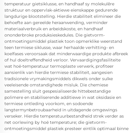
temperatuur gietsiklusse, en handhaaf sy molekulêre
struktuur en oppervlak-aktiewe eienskappe gedurende
langdurige blootstelling. Hierdie stabiliteit elimineer die
behoefte aan gereelde heraanwending, verminder
materiaalverbruik en arbeidskoste, en handhaaf
ononderbroke produksieskedules. Die gietvorm-
ontmoetingsmiddel plastiek toon opmerklike weerstand
teen termiese siklusse, waar herhaalde verhitting- en
koelfases veroorsaak dat minderwaardige produkte afbreek
of hul doeltreffendheid verloor. Vervaardigingsfasiliteite
wat hoë-temperatuur termoplaste verwerk, profiteer
aansienlik van hierdie termiese stabiliteit, aangesien
tradisionele vrymakingsmiddels dikwels onder sulke
veeleisende omstandighede misluk. Die chemiese
samestelling sluit gespesialiseerde hittebestandige
polimere en stabiliserende additiewe in wat oksidasie en
termiese ontleding voorkom, en sodoende
langtermynbetroubaarheid in uitdagende omgewings
verseker. Hierdie temperatuurbestandheid strek verder as
net oorlewing by hoë temperature; die gietvorm-
ontmoetingsmiddel plastiek presteer eintlik optimaal binne