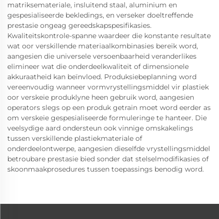
matriksemateriale, insluitend staal, aluminium en
gespesialiseerde bekledings, en verseker doeltreffende
prestasie ongeag gereedskapspesifikasies.
Kwaliteitskontrole-spanne waardeer die konstante resultate
wat oor verskillende materiaalkombinasies bereik word,
aangesien die universele versoenbaarheid veranderlikes
elimineer wat die onderdeelkwaliteit of dimensionele
akkuraatheid kan beïnvloed. Produksiebeplanning word
vereenvoudig wanneer vormvrystellingsmiddel vir plastiek
oor verskeie produklyne heen gebruik word, aangesien
operators slegs op een produk getrain moet word eerder as
om verskeie gespesialiseerde formuleringe te hanteer. Die
veelsydige aard ondersteun ook vinnige omskakelings
tussen verskillende plastiekmateriale of
onderdeelontwerpe, aangesien dieselfde vrystellingsmiddel
betroubare prestasie bied sonder dat stelselmodifikasies of
skoonmaakprosedures tussen toepassings benodig word.