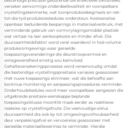
bestendige prestasie gedurende die effektiewe siklusreeks
verseker eenvormige onderdeelkwaliteit en voorspelbare
vrystellingskenmerke, wat loonproduksiebeginsels en net-
tot-die-tyd-produksieskedules ondersteun. Kosteanalise
openbaar beduidende besparings in materiaalverbruik, met
verminderde gebruik van vormvrylagingsmiddel plastiek
wat vertaal na laer aankoopkoste en minder afval. Die
duursaamheidsfaktor word veral waardevol in hoë-volume
produksiomgewings waar gereelde
toepassingsveranderinge die deurstroopvermoë en
winsgewendheid ernstig sou beïnvloed.
Gehalteversekeringsprosesse word vereenvoudig omdat
die bestendige vrystellingsprestasie variasies geassosieer
met nuwe toepassings elimineer, wat die behoefte aan
kontinue monitering en aanpassingsprosedures verminder.
Onderhoudskedules word meer voorspelbaar aangesien die
uitgebreide prestasie-eienskappe beplande
toepassingsiklusse moontlik maak eerder as reaktiewe
reaksies op vrystellingsfoute. Die veelvoudige-siklus
duursaamheid dra ook by tot omgewingsvolhoubaarheid
deur verpakkingafval en vervoereise geassosieer met
gereelde materiaellewerings te verminder. Hierdie