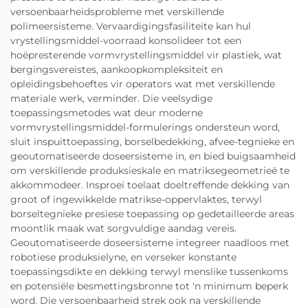
versoenbaarheidsprobleme met verskillende
polimeersisteme. Vervaardigingsfasiliteite kan hul
vrystellingsmiddel-voorraad konsolideer tot een
hoëpresterende vormvrystellingsmiddel vir plastiek, wat
bergingsvereistes, aankoopkompleksiteit en
opleidingsbehoeftes vir operators wat met verskillende
materiale werk, verminder. Die veelsydige
toepassingsmetodes wat deur moderne
vormvrystellingsmiddel-formulerings ondersteun word,
sluit inspuittoepassing, borselbedekking, afvee-tegnieke en
geoutomatiseerde doseersisteme in, en bied buigsaamheid
om verskillende produksieskale en matriksegeometrieë te
akkommodeer. Insproei toelaat doeltreffende dekking van
groot of ingewikkelde matrikse-oppervlaktes, terwyl
borseltegnieke presiese toepassing op gedetailleerde areas
moontlik maak wat sorgvuldige aandag vereis.
Geoutomatiseerde doseersisteme integreer naadloos met
robotiese produksielyne, en verseker konstante
toepassingsdikte en dekking terwyl menslike tussenkoms
en potensiële besmettingsbronne tot 'n minimum beperk
word. Die versoenbaarheid strek ook na verskillende