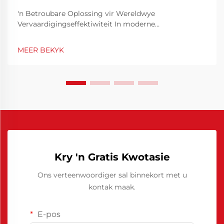
'n Betroubare Oplossing vir Wereldwye
Vervaardigingseffektiwiteit In moderne
vervaardigingsbedrywe waar spoed, konsekwentheid
en gehalte van uiterste belang is, beïnvloed die keuse
MEER BEKYK
van materiale en verwerkingshulpstowwe die
algehele resultate aansienlik. Daaronder speel
Chinees...
Kry 'n Gratis Kwotasie
Ons verteenwoordiger sal binnekort met u
kontak maak.
E-pos