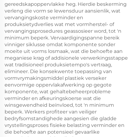
gereedskapoppervlakke heg. Hierdie beskerming
verleng die vorm se lewensduur aansienlik, wat
vervangingskoste verminder en
produksietydverlies wat met vormherstel- of
vervangingsprosedures geassosieer word, tot 'n
minimum beperk. Vervaardigingspanne bereik
vinniger siklusse omdat komponente sonder
moeite uit vorms losmaak, wat die behoefte aan
meganiese krag of addisionele verwerkingsstappe
wat tradisioneel produksietempo's vertraag,
elimineer. Die konsekwente toepassing van
vormvrymakingsmiddel plastiek verseker
eenvormige oppervlakafwerking op gegote
komponente, wat gehaltebeheerprobleme
verminder en afkeuringskoerse wat die
winsgewendheid beïnvloed, tot 'n minimum
beperk. Werkers profiteer van veiliger
bedryfsomstandighede aangesien die gladde
vrystellingsproses fisieke belasting verminder en
die behoefte aan potensieel gevaarlike