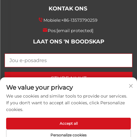
KONTAK ONS
Mobiele:
+86-13573790259
Pos:
[email protected]
LAAT ONS 'N BOODSKAP
STURF NUUT
We value your privacy
We use cookies and similar tools to provide our services.
If you don't want to accept all cookies, click Personalize
Kopiereg © 2025 China Shandong Luwanhong
cookies.
Chemical Co., Ltd. Alle regte voorbehou.
Privaatheidsbeleid
Accept all
Personalize cookies