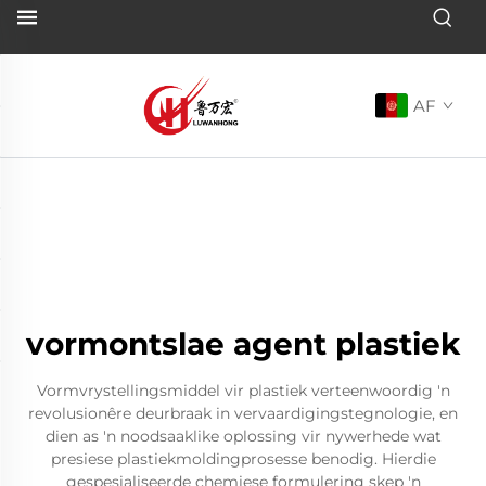
AF
vormontslae agent plastiek
Vormvrystellingsmiddel vir plastiek verteenwoordig 'n
revolusionêre deurbraak in vervaardigingstegnologie, en
dien as 'n noodsaaklike oplossing vir nywerhede wat
presiese plastiekmoldingprosesse benodig. Hierdie
gespesialiseerde chemiese formulering skep 'n