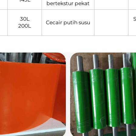
bertekstur pekat
30L
S
Cecair putih susu
200L