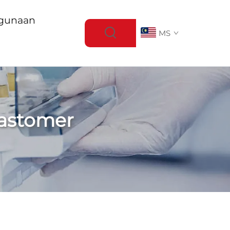
gunaan
MS
lastomer