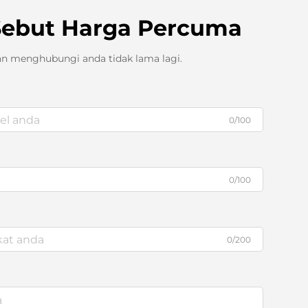
Sebut Harga Percuma
an menghubungi anda tidak lama lagi.
0/100
0/100
0/200