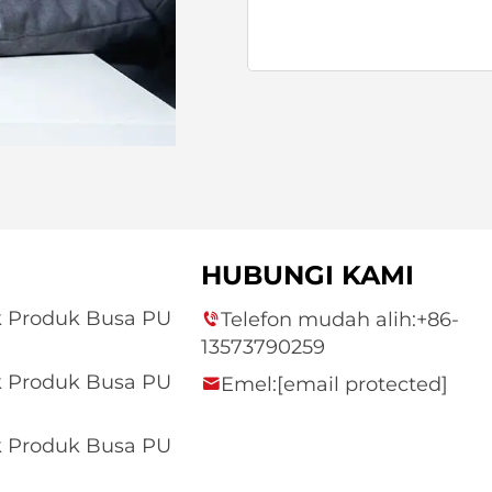
HUBUNGI KAMI
k Produk Busa PU
Telefon mudah alih:
+86-
13573790259
k Produk Busa PU
Emel:
[email protected]
k Produk Busa PU