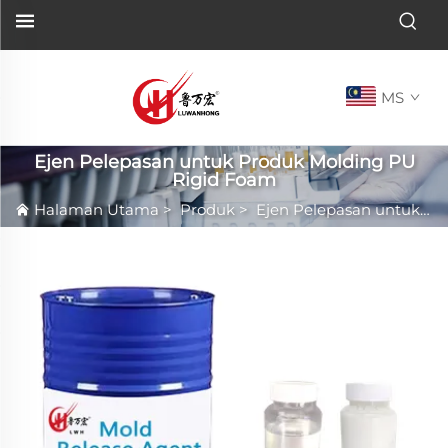
MS
Ejen Pelepasan untuk Produk Molding PU
Rigid Foam
Halaman Utama
>
Produk
>
Ejen Pelepasan untuk Produk Molding PU Rigid Foam