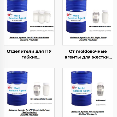
Отделители для ПУ
От moldовочные
гибких
агенты для жестких
пеноматериалов
ПУ-пеномолдовых
литьевых изделий
изделий