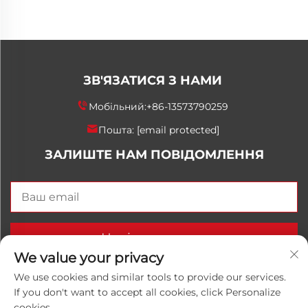
ЗВ'ЯЗАТИСЯ З НАМИ
Мобільний:
+86-13573790259
Пошта:
[email protected]
ЗАЛИШТЕ НАМ ПОВІДОМЛЕННЯ
Надіслати зараз
We value your privacy
We use cookies and similar tools to provide our services.
If you don't want to accept all cookies, click Personalize
Авторське право © 2025 China Shandong Luwanhong
cookies.