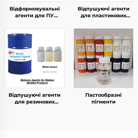
Відформовувальні
Відпушуючі агенти
агенти для ПУ
для пластикових
гнучких пінкових
формованих
виробів
продуктів
Відпушуючі агенти
Пастообразні
для резинових
пігменти
витворів методом
формування