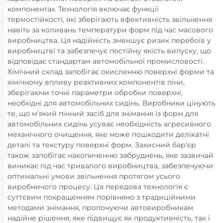
компонентах. Технологія включає функції
термостійкості, які зберігають ефективність звільнення
навіть за коливань температури форм під час масового
виробництва. Ця надійність зменшує ризик перебоїв у
виробництві та забезпечує постійну якість випуску, що
відповідає стандартам автомобільної промисловості.
Хімічний склад запобігає окисленню поверхні форми та
хімічному впливу реактивних компонентів піни,
зберігаючи точні параметри обробки поверхні,
необхідні для автомобільних сидінь. Виробники цінують
те, що м’який пінний засіб для знімання із форм для
автомобільних сидінь усуває необхідність агресивного
механічного очищення, яке може пошкодити делікатні
деталі та текстуру поверхні форм. Захисний бар'єр
також запобігає накопиченню забруднень, яке зазвичай
виникає під час тривалого виробництва, забезпечуючи
оптимальні умови звільнення протягом усього
виробничого процесу. Ця передова технологія є
суттєвим покращенням порівняно з традиційними
методами знімання, пропонуючи автовиробникам
надійне рішення, яке підвищує як продуктивність, так і