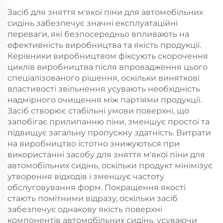
Засіб для зняття м'якої піни для автомобільних
сидінь забезпечує значні експлуатаційні
переваги, які безпосередньо впливають на
ефективність виробництва та якість продукції.
Керівники виробництвом фіксують скорочення
циклів виробництва після впровадження цього
спеціалізованого рішення, оскільки виняткові
властивості звільнення усувають необхідність
надмірного очищення між партіями продукції.
Засіб створює стабільні умови поверхні, що
запобігає прилипанню піни, зменшує простої та
підвищує загальну пропускну здатність. Витрати
на виробництво істотно знижуються при
використанні засобу для зняття м'якої піни для
автомобільних сидінь, оскільки продукт мінімізує
утворення відходів і зменшує частоту
обслуговування форм. Покращення якості
стають помітними відразу, оскільки засіб
забезпечує однакову якість поверхні
компонентів автомобільних сидінь, усуваючи