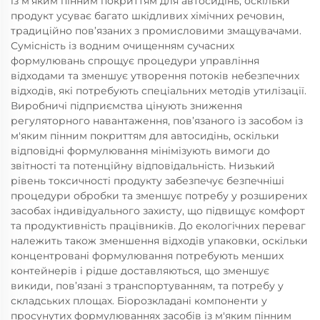
із м'яким пінним покриттям для автосидінь, оскільки
продукт усуває багато шкідливих хімічних речовин,
традиційно пов’язаних з промисловими змащувачами.
Сумісність із водним очищенням сучасних
формулювань спрощує процедури управління
відходами та зменшує утворення потоків небезпечних
відходів, які потребують спеціальних методів утилізації.
Виробничі підприємства цінують зниження
регуляторного навантаження, пов’язаного із засобом із
м'яким пінним покриттям для автосидінь, оскільки
відповідні формулювання мінімізують вимоги до
звітності та потенційну відповідальність. Низький
рівень токсичності продукту забезпечує безпечніші
процедури обробки та зменшує потребу у розширених
засобах індивідуального захисту, що підвищує комфорт
та продуктивність працівників. До екологічних переваг
належить також зменшення відходів упаковки, оскільки
концентровані формулювання потребують менших
контейнерів і рідше доставляються, що зменшує
викиди, пов’язані з транспортуванням, та потребу у
складських площах. Біорозкладані компоненти у
просунутих формулюваннях засобів із м'яким пінним