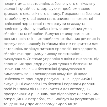
покриттям для автосидінь забезпечують мінімальну
екологічну стійкість, вирішуючи проблеми щодо
тривалого екологічного впливу. Покращення безпеки
на робочому місці включають зниження пожежної
небезпекі через вищі температури спалаху та
поліпшену хімічну стабільність за звичайних умов
зберігання та обробки. Вилучення хлоровмісних
розчинників та інших проблемних хімічних речовин із
формулювань засобу із м'яким пінним покриттям для
автосидінь вирішує питання професійного здоров’я,
зберігаючи при цьому високу ефективність
змащування. Системи управління якістю виграють від
спрощених процедур документування безпеки та
навчання, оскільки безпечніші формулювання
вимагають менш розширеної комунікації щодо
небезпек та процедур реагування на надзвичайні
ситуації. Ці екологічні та безпечні переваги роблять
засіб із м'яким пінним покриттям для автосидінь
прогресивним рішенням, яке відповідає як поточним
операційним потребам, так і майбутнім регуляторним
тенденціям у промисловому виробництві.