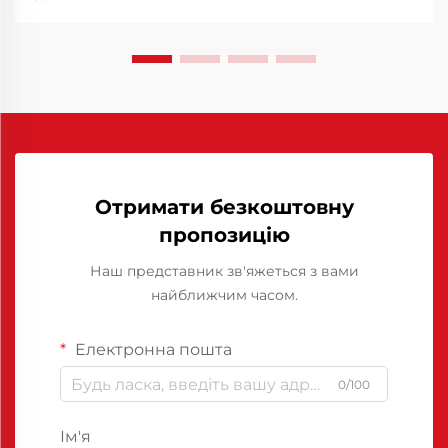
конкурентоспроможності. Одним із ключових
інструментів, що сприяють ефективності
виробництва, є використання засобів
відокремлення...
Отримати безкоштовну
пропозицію
Наш представник зв'яжеться з вами
найближчим часом.
Електронна пошта
0/100
Ім'я