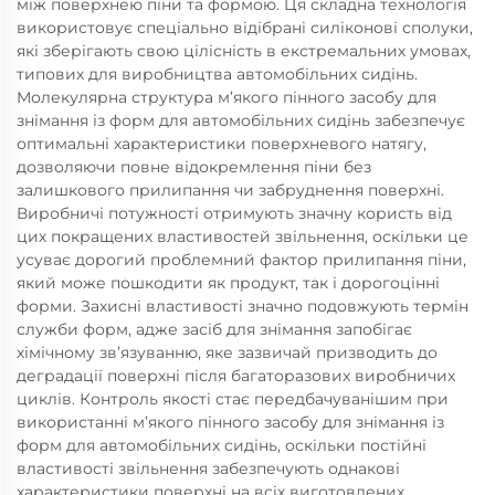
між поверхнею піни та формою. Ця складна технологія
використовує спеціально відібрані силіконові сполуки,
які зберігають свою цілісність в екстремальних умовах,
типових для виробництва автомобільних сидінь.
Молекулярна структура м’якого пінного засобу для
знімання із форм для автомобільних сидінь забезпечує
оптимальні характеристики поверхневого натягу,
дозволяючи повне відокремлення піни без
залишкового прилипання чи забруднення поверхні.
Виробничі потужності отримують значну користь від
цих покращених властивостей звільнення, оскільки це
усуває дорогий проблемний фактор прилипання піни,
який може пошкодити як продукт, так і дорогоцінні
форми. Захисні властивості значно подовжують термін
служби форм, адже засіб для знімання запобігає
хімічному зв’язуванню, яке зазвичай призводить до
деградації поверхні після багаторазових виробничих
циклів. Контроль якості стає передбачуванішим при
використанні м’якого пінного засобу для знімання із
форм для автомобільних сидінь, оскільки постійні
властивості звільнення забезпечують однакові
характеристики поверхні на всіх виготовлених