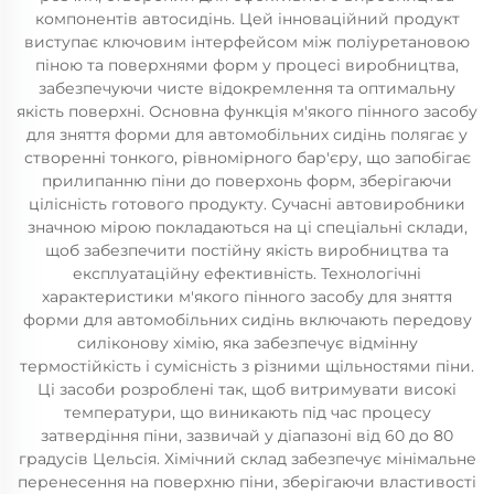
компонентів автосидінь. Цей інноваційний продукт
виступає ключовим інтерфейсом між поліуретановою
піною та поверхнями форм у процесі виробництва,
забезпечуючи чисте відокремлення та оптимальну
якість поверхні. Основна функція м'якого пінного засобу
для зняття форми для автомобільних сидінь полягає у
створенні тонкого, рівномірного бар'єру, що запобігає
прилипанню піни до поверхонь форм, зберігаючи
цілісність готового продукту. Сучасні автовиробники
значною мірою покладаються на ці спеціальні склади,
щоб забезпечити постійну якість виробництва та
експлуатаційну ефективність. Технологічні
характеристики м'якого пінного засобу для зняття
форми для автомобільних сидінь включають передову
силіконову хімію, яка забезпечує відмінну
термостійкість і сумісність з різними щільностями піни.
Ці засоби розроблені так, щоб витримувати високі
температури, що виникають під час процесу
затвердіння піни, зазвичай у діапазоні від 60 до 80
градусів Цельсія. Хімічний склад забезпечує мінімальне
перенесення на поверхню піни, зберігаючи властивості