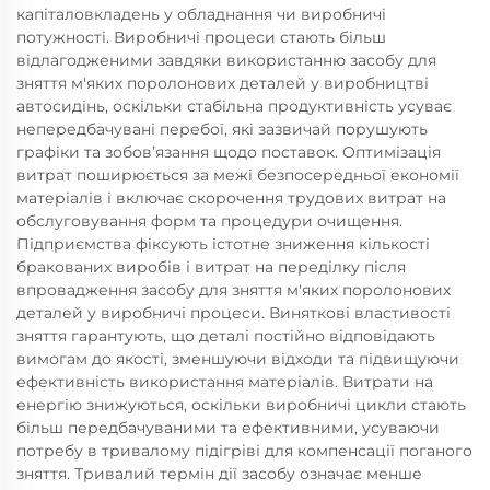
капіталовкладень у обладнання чи виробничі
потужності. Виробничі процеси стають більш
відлагодженими завдяки використанню засобу для
зняття м'яких поролонових деталей у виробництві
автосидінь, оскільки стабільна продуктивність усуває
непередбачувані перебої, які зазвичай порушують
графіки та зобов’язання щодо поставок. Оптимізація
витрат поширюється за межі безпосередньої економії
матеріалів і включає скорочення трудових витрат на
обслуговування форм та процедури очищення.
Підприємства фіксують істотне зниження кількості
бракованих виробів і витрат на переділку після
впровадження засобу для зняття м'яких поролонових
деталей у виробничі процеси. Виняткові властивості
зняття гарантують, що деталі постійно відповідають
вимогам до якості, зменшуючи відходи та підвищуючи
ефективність використання матеріалів. Витрати на
енергію знижуються, оскільки виробничі цикли стають
більш передбачуваними та ефективними, усуваючи
потребу в тривалому підігріві для компенсації поганого
зняття. Тривалий термін дії засобу означає менше