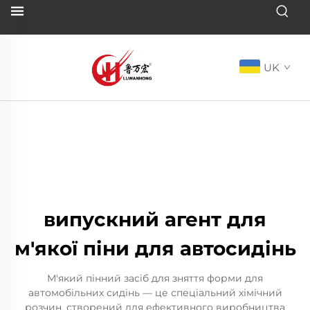
UK
випускний агент для
м'якої піни для автосидінь
М'який пінний засіб для зняття форми для
автомобільних сидінь — це спеціальний хімічний
розчин, створений для ефективного виробництва