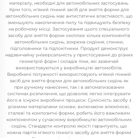
матеріалу, необхідні для автомобільних застосувань.
Крім того, м'який пінний засіб для зняття форми для
автомобільних сидінь має антистатичні властивості, що
зменшують накопичення пилу та підвищують безпеку
на робочому місці. Застосування цього спеціального
засобу для зняття форми охоплює кілька компонентів
автомобільних сидінь, зокрема сидіння, спинки,
підголовники та підлокітники. Продукт демонструє
надзвичайну універсальність у пристосуванні до різних
геометрій форм і складів піни, які зазвичай
використовуються у виробництві автомобілів.
Виробничі потужності використовують м'який пінний
засіб для зняття форми для автомобільних сидінь як
при ручному нанесенні, так і в автоматизованих
системах розпилення, що дозволяє легко інтегрувати
його в існуючі виробничі процеси. Сумісність засобу з
різними матеріалами основи, включаючи алюмінієві,
сталеві та композитні форми, робить його важливим
компонентом у сучасному виробництві автомобільних
сидінь. Стандарти контролю якості гарантують, що
кожна партія м'якого пінного засобу для зняття форми