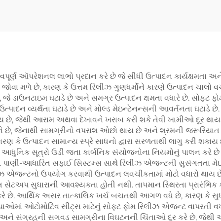
પૂર્ણ ઑપરેશનલ લાભો પ્રદાન કરે છે જે સીધી ઉત્પાદન કાર્યક્ષમતા અન
જોવા મળે છે, કારણ કે ઉત્તમ રિલીઝ ગુણધર્મોને કારણે ઉત્પાદન ચાલો
છે, જે ડાઉનટાઇમ ઘટાડે છે અને સમગ્ર ઉત્પાદન ક્ષમતા વધારે છે. સો
ે ઉત્પાદન વ્યર્થતા ઘટાડે છે અને મોલ્ડ મેઇન્ટેનન્સની આવર્તનતા ઘટ
ાય છે, જેથી આરામ અથવા દેખાવને ખરાબ કરી શકે તેવી ખામીઓ દૂર થાય 
છે, જેનાથી સામગ્રીનો વપરાશ ઓછો થાય છે અને શ્રમની જરૂરિયાત પ
ે, કારણ કે ઉત્પાદન સામાન્ય સ્પ્રે સાધનો દ્વારા સરળતાથી લાગુ કર
ધુનિક સૂત્રો ઉડી જતા કાર્બનિક સંયોજનોના નિયમોનું પાલન કરે છે અ
. પાણી-આધારિત સફાઈ સિસ્ટમ્સ સાથે રિલીઝ એજન્ટની સુસંગતતા મેઇન
ીઝ એજન્ટનો ઉપયોગ કરવાથી ઉત્પાદન લવચીકતામાં મોટો વધારો થાય છે,
્તૃત સેટઅપ સુધારાની આવશ્યકતા હોતી નથી. તાપમાન સ્થિરતા પ્રારંભ
રે છે. આર્થિક અસર તાત્કાલિક ખર્ચ બચતથી આગળ વધે છે, કારણ કે સુધર
્રક્રિયાઓમાં ઓટોમોટિવ સીટ્સ માટેનું સોફ્ટ ફોમ રિલીઝ એજન્ટ વાપરતી
િરતા અને સંગ્રહની સગવડ સામગ્રીના વિઘટનની ચિંતાઓ દૂર કરે છે, જેથી 