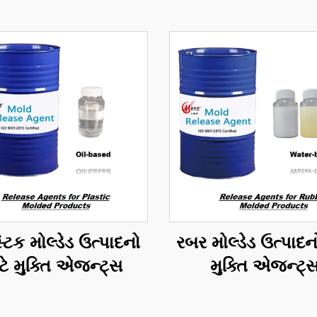
્ટિક મોલ્ડેડ ઉત્પાદનો
રબર મોલ્ડેડ ઉત્પાદન
ટે મુક્તિ એજન્ટ્સ
મુક્તિ એજન્ટ્