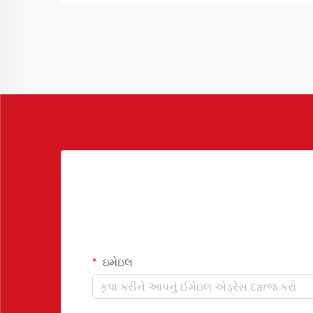
રિઝર્વેશનનો ઉપયોગ.
ઇમેઇલ