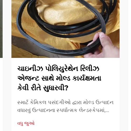
ચાઇનીઝ પોલિયુરેથેન રિલીઝ
એજન્ટ સાથે મોલ્ડ કાર્યક્ષમતા
કેવી રીતે સુધારવી?
સ્માર્ટ કેમિકલ પસંદગીઓ દ્વારા મોલ્ડ ઉત્પાદન
વધારવું ઉત્પાદનના સ્પર્ધાત્મક લેન્ડસ્કેપમાં,
મોલ્ડ કાર્યક્ષમતા માત્ર તકનીકી અગ્રતા નથી
વધુ જુઓ
પણ નાણાકીય આવશ્યકતા છે. ઘાટ કેવી રીતે