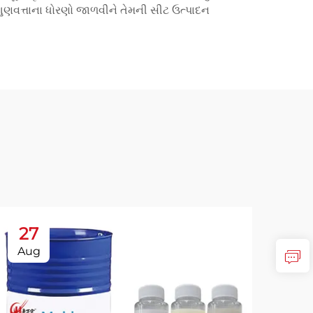
 ગુણવત્તાના ધોરણો જાળવીને તેમની સીટ ઉત્પાદન
27
2
Aug
Se