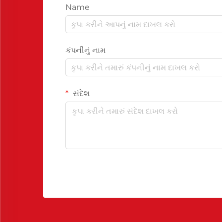
Name
કંપનીનું નામ
સંદેશ