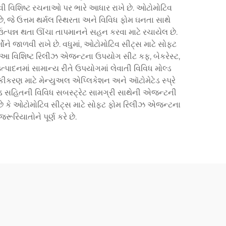
 આવી વિશિષ્ટ રચનાઓ પર ભારે આધાર રાખે છે. ઓટોમોટિવ
જે ઉત્તમ થર્મલ સ્થિરતા અને વિવિધ ફોમ ઘનતા સાથે
 ઉત્પન્ન થતા ઊંચા તાપમાનને સહન કરવા માટે રચાયેલ છે.
ને જાળવી રાખે છે. વધુમાં, ઓટોમોટિવ સીટ્સ માટે સોફ્ટ
ે. આ વિશિષ્ટ રિલીઝ એજન્ટના ઉપયોગ સીટ કફ, બેકરેસ્ટ,
પાદનમાં સામાન્ય રીતે ઉપયોગમાં લેવાતી વિવિધ મોલ્ડ
ીકરણ માટે મેન્યુઅલ એપ્લિકેશન અને ઑટોમેટેડ સ્પ્રે
્ડ સહિતની વિવિધ સબસ્ટ્રેટ સામગ્રી સાથેની એજન્ટની
છે કે ઓટોમોટિવ સીટ્સ માટે સોફ્ટ ફોમ રિલીઝ એજન્ટના
રિયાતોને પૂર્ણ કરે છે.