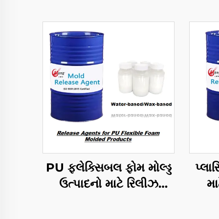
PU ફ્લેક્સિબલ ફોમ મોલ્ડ્ડ
પ્લાસ
ઉત્પાદનો માટે રિલીઝ
મા
એજન્ટ્સ