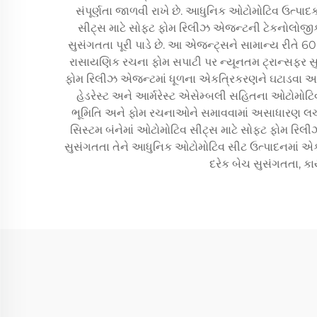
સંપૂર્ણતા જાળવી રાખે છે. આધુનિક ઓટોમોટિવ ઉત્પાદક
સીટ્સ માટે સોફ્ટ ફોમ રિલીઝ એજન્ટની ટેકનોલોજીક
સુસંગતતા પૂરી પાડે છે. આ એજન્ટ્સને સામાન્ય રીતે 60
રાસાયણિક રચના ફોમ સપાટી પર ન્યૂનતમ ટ્રાન્સફર સુનિશ
ફોમ રિલીઝ એજન્ટમાં ધૂળના એકત્રિકરણને ઘટાડવા અને ક
હેડરેસ્ટ અને આર્મરેસ્ટ એસેમ્બલી સહિતના ઓટોમોટિવ
ભૂમિતિ અને ફોમ રચનાઓને સમાવવામાં અસાધારણ લચકતા 
સિસ્ટમ બંનેમાં ઓટોમોટિવ સીટ્સ માટે સોફ્ટ ફોમ રિ
સુસંગતતા તેને આધુનિક ઓટોમોટિવ સીટ ઉત્પાદનમાં એક 
દરેક બેચ સુસંગતતા, કા