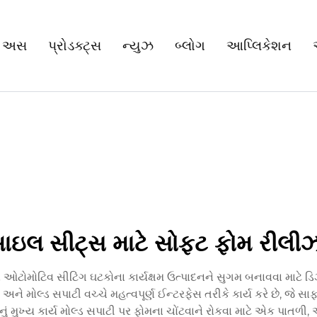
 અસ
પ્રોડક્ટ્સ
ન્યુઝ
બ્લોગ
આપ્લિકેશન
ઇલ સીટ્સ માટે સોફ્ટ ફોમ રીલ
ટોમોટિવ સીટિંગ ઘટકોના કાર્યક્ષમ ઉત્પાદનને સુગમ બનાવવા માટે 
ને મોલ્ડ સપાટી વચ્ચે મહત્વપૂર્ણ ઈન્ટરફેસ તરીકે કાર્ય કરે છે, જે સા
ુખ્ય કાર્ય મોલ્ડ સપાટી પર ફોમના ચોંટવાને રોકવા માટે એક પાતળી, 