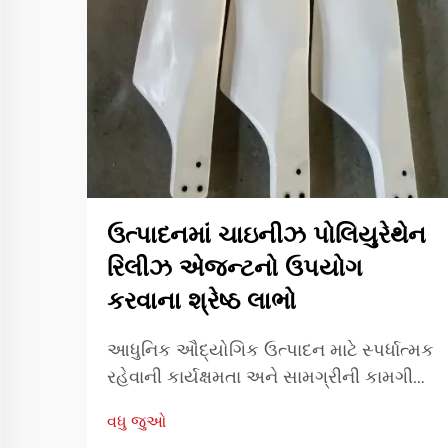
ઉત્પાદનમાં ચાઇનીઝ પોલિયુરેથેન
રિલીઝ એજન્ટનો ઉપયોગ
કરવાના શ્રેષ્ઠ લાભો
આધુનિક ઔદ્યોગિક ઉત્પાદન માટે સ્પર્ધાત્મક
રહેવાની કાર્યક્ષમતા અને સામગ્રીની કામગીરી
મૂળભૂત છે. ઉત્પાદન કાર્યક્ષમતામાં યોગદાન
વધુ જુઓ
આપનારા એક આવશ્યક સાધન છે