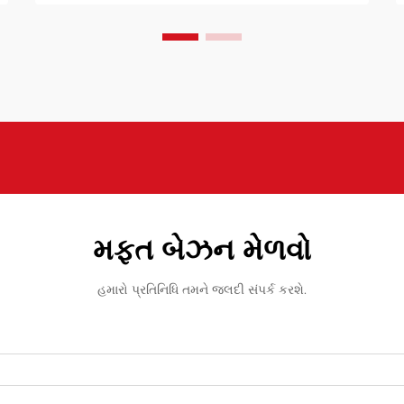
કામ કરે છે તે ઑપ્ટિમાઇઝ કરવાથી ચક્ર
સમયને ઘટાડી શકાય છે, ઓછામાં ઓછા.
મફત બેઝન મેળવો
હમારો પ્રતિનિધિ તમને જલદી સંપર્ક કરશે.