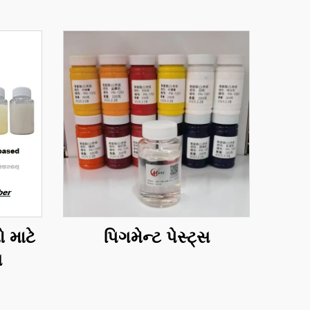
ો માટે
પિગમેન્ટ પેસ્ટ્સ
સ