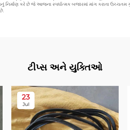
ું નિર્માણ કરે છે જે આજના સ્પર્ધાત્મક બજારમાં માંગ કરાતા ઉચ્ચતમ
ે.
ટીપ્સ અને યુક્તિઓ
23
Jul