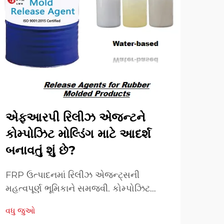
એફઆરપી રિલીઝ એજન્ટને
લુવ
કોમ્પોઝિટ મોલ્ડિંગ માટે આદર્શ
ઉત્
બનાવતું શું છે?
સુધ
FRP ઉત્પાદનમાં રિલીઝ એજન્ટ્સની
ઉન્ન
મહત્વપૂર્ણ ભૂમિકાને સમજવી. કોમ્પોઝિટ
ઉત્પ
ઉત્પાદનની દુનિયામાં, FRP રિલીઝ એજન્ટ્સ
સ્પર્
વધુ જુઓ
વધુ 
મોલ્ડિંગ કામગીરીની સફળતા સુનિશ્ચિત કરવામાં
કાર્