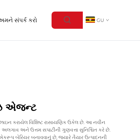
અમને સંપર્ક કરો
GU
ીઝ એજન્ટ
ડિઝાઇન કરાયેલ વિશિષ્ટ રાસાયણિક ઉકેલ છે. આ નવીન
ફ અલગાવ અને ઉત્તમ સપાટીની ગુણવત્તા સુનિશ્ચિત કરે છે.
એકરૂપ બેરિયર બનાવવાનું છે, જ્યારે તૈયાર ઉત્પાદનની