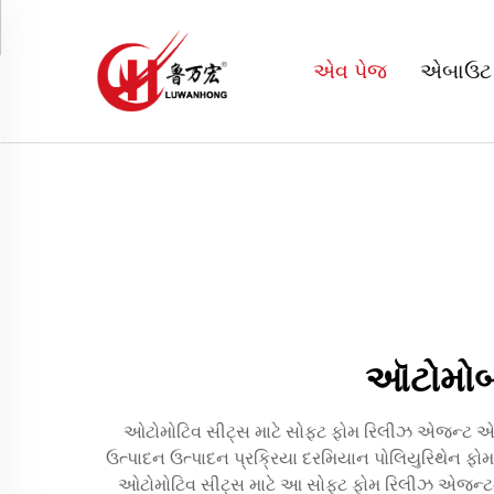
એવ પેજ
એબાઉટ
ઑટોમોબા
ઓટોમોટિવ સીટ્સ માટે સોફ્ટ ફોમ રિલીઝ એજન્ટ એ ઓ
ઉત્પાદન ઉત્પાદન પ્રક્રિયા દરમિયાન પોલિયુરિથેન ફોમ અ
ઓટોમોટિવ સીટ્સ માટે આ સોફ્ટ ફોમ રિલીઝ એજન્ટનું મ