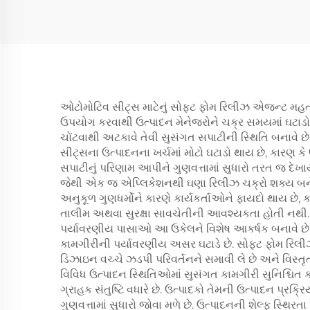
ઓટોમોટિવ સીટ્સ માટેનું સોફ્ટ ફોમ રિલીઝ એજન્ટ મહત્વ
ઉપયોગ કરવાથી ઉત્પાદન મેનેજરોને ચક્ર સમયમાં ઘટાડો 
ચોંટવાથી અટકાવે તેવી સુસંગત સપાટીની સ્થિતિ બનાવે 
સીટ્સના ઉત્પાદનના ખર્ચમાં મોટો ઘટાડો થાય છે, કારણ ક
સપાટીનું પરિણામ આપીને ગુણવત્તામાં સુધારો તરત જ દેખ
જેથી એક જ એપ્લિકેશનથી ઘણા રિલીઝ ચક્રો શક્ય બને 
અનુકૂળ ગુણધર્મોને કારણે કાર્યકર્તાઓને ફાયદો થાય છ
તાલીમ અથવા સુરક્ષા સાવચેતીની આવશ્યકતા હોતી નથી. આ
પર્યાવરણીય પાસાઓ આ ઉકેલને વિશેષ આકર્ષક બનાવે છે
કામગીરીની પર્યાવરણીય અસર ઘટાડે છે. સોફ્ટ ફોમ રિલ
ડિઝાઇન વચ્ચે ઝડપી પરિવર્તનને સમાવી લે છે અને વિસ
વિવિધ ઉત્પાદન સ્થિતિઓમાં સુસંગત કામગીરી સુનિશ્ચિત ક
ગ્રાહક સંતુષ્ટિ વધારે છે. ઉત્પાદકો તેમની ઉત્પાદન પ
ગુણવત્તામાં સુધારો જોવા મળે છે. ઉત્પાદનની શેલ્ફ સ્થ