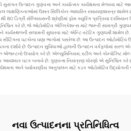
ો સુસંગત ઉત્પાદન ગુણવત્તા અને કાર્યાત્મક કાર્યક્ષમતા મેળવવા માટે
લ લાક્ષણિકતાઓમાં ઉન્નત સિલિકોન-આધારિત રસાયણશાસ્ત્ર શામેલ છે, 
 થી 80 ડિગ્રી સેલ્સિયસની શ્રેણીમાં ફોમ ક્યુરિંગ પ્રક્રિયા દરમિયાન
્ચિત કરે છે, જે ઓટોમોટિવ એપ્લિકેશન્સ માટે જરૂરી સામગ્રી ગુણધર્મો
ાર્યસ્થળની સલામતી સુધારવા માટે એન્ટિ-સ્ટેટિક ગુણધર્મો શામેલ છ
 સીટિંગના ઘટકોના ઘણા ભાગોમાં પસરેલા છે. આ ઉત્પાદન ઓટોમોટિવ ઉત્
દર્શાવે છે. ઉત્પાદન સુવિધાઓ હાલની ઉત્પાદન વર્કફ્લોમાં સરળ એક
લીઝ એજન્ટનો ઉપયોગ કરે છે. એલ્યુમિનિયમ, સ્ટીલ અને કોમ્પોઝિટ મોલ
આવશ્યક ઘટક બનાવે છે. ગુણવત્તા નિયંત્રણ ધોરણો એ સુનિશ્ચિત કરે 
ર્યક્ષમતા અને પર્યાવરણીય અનુપાલન માટે કડક ઓટોમોટિવ ઉદ્યોગની જરૂ
નવા ઉત્પાદનના પ્રતિનિધિત્વ