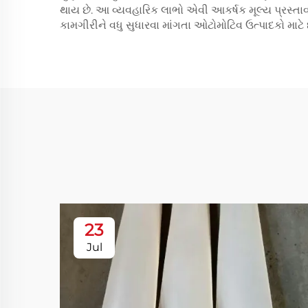
થાય છે. આ વ્યવહારિક લાભો એવી આકર્ષક મૂલ્ય પ્રસ્તાવન
કામગીરીને વધુ સુધારવા માંગતા ઓટોમોટિવ ઉત્પાદકો માટે છ
23
Jul