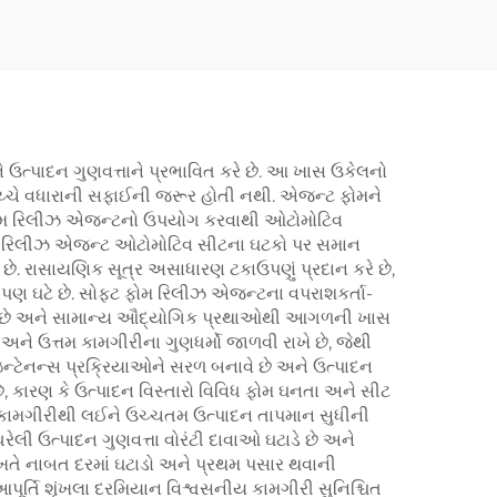
ે ઉત્પાદન ગુણવત્તાને પ્રભાવિત કરે છે. આ ખાસ ઉકેલનો
 વચ્ચે વધારાની સફાઈની જરૂર હોતી નથી. એજન્ટ ફોમને
ફ્ટ ફોમ રિલીઝ એજન્ટનો ઉપયોગ કરવાથી ઓટોમોટિવ
ાડે છે. રિલીઝ એજન્ટ ઓટોમોટિવ સીટના ઘટકો પર સમાન
છે. રાસાયણિક સૂત્ર અસાધારણ ટકાઉપણું પ્રદાન કરે છે,
ણ ઘટે છે. સોફ્ટ ફોમ રિલીઝ એજન્ટના વપરાશકર્તા-
ી શકાય છે અને સામાન્ય ઔદ્યોગિક પ્રથાઓથી આગળની ખાસ
ને ઉત્તમ કામગીરીના ગુણધર્મો જાળવી રાખે છે, જેથી
્ટેનન્સ પ્રક્રિયાઓને સરળ બનાવે છે અને ઉત્પાદન
 કારણ કે ઉત્પાદન વિસ્તારો વિવિધ ફોમ ઘનતા અને સીટ
િક કામગીરીથી લઈને ઉચ્ચતમ ઉત્પાદન તાપમાન સુધીની
ેલી ઉત્પાદન ગુણવત્તા વોરંટી દાવાઓ ઘટાડે છે અને
 વખતે નાબત દરમાં ઘટાડો અને પ્રથમ પસાર થવાની
આપૂર્તિ શૃંખલા દરમિયાન વિશ્વસનીય કામગીરી સુનિશ્ચિત