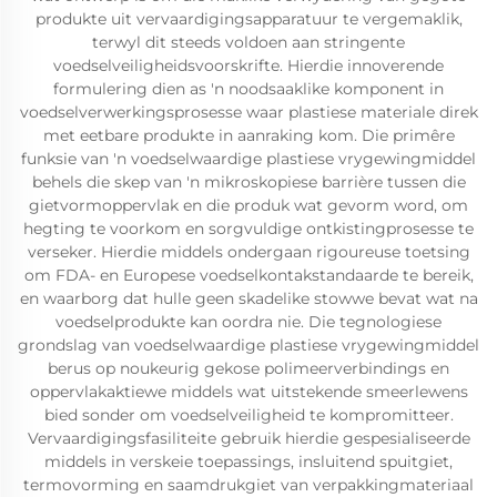
produkte uit vervaardigingsapparatuur te vergemaklik,
terwyl dit steeds voldoen aan stringente
voedselveiligheidsvoorskrifte. Hierdie innoverende
formulering dien as 'n noodsaaklike komponent in
voedselverwerkingsprosesse waar plastiese materiale direk
met eetbare produkte in aanraking kom. Die primêre
funksie van 'n voedselwaardige plastiese vrygewingmiddel
behels die skep van 'n mikroskopiese barrière tussen die
gietvormoppervlak en die produk wat gevorm word, om
hegting te voorkom en sorgvuldige ontkistingprosesse te
verseker. Hierdie middels ondergaan rigoureuse toetsing
om FDA- en Europese voedselkontakstandaarde te bereik,
en waarborg dat hulle geen skadelike stowwe bevat wat na
voedselprodukte kan oordra nie. Die tegnologiese
grondslag van voedselwaardige plastiese vrygewingmiddel
berus op noukeurig gekose polimeerverbindings en
oppervlakaktiewe middels wat uitstekende smeerlewens
bied sonder om voedselveiligheid te kompromitteer.
Vervaardigingsfasiliteite gebruik hierdie gespesialiseerde
middels in verskeie toepassings, insluitend spuitgiet,
termovorming en saamdrukgiet van verpakkingmateriaal