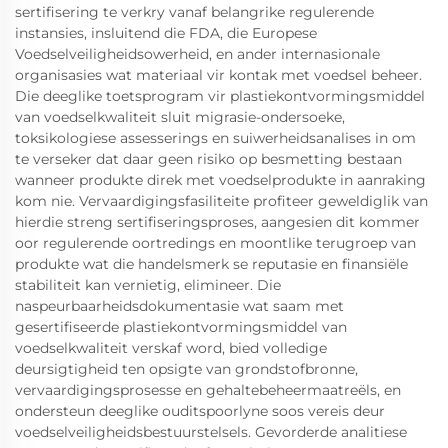
sertifisering te verkry vanaf belangrike regulerende
instansies, insluitend die FDA, die Europese
Voedselveiligheidsowerheid, en ander internasionale
organisasies wat materiaal vir kontak met voedsel beheer.
Die deeglike toetsprogram vir plastiekontvormingsmiddel
van voedselkwaliteit sluit migrasie-ondersoeke,
toksikologiese assesserings en suiwerheidsanalises in om
te verseker dat daar geen risiko op besmetting bestaan
wanneer produkte direk met voedselprodukte in aanraking
kom nie. Vervaardigingsfasiliteite profiteer geweldiglik van
hierdie streng sertifiseringsproses, aangesien dit kommer
oor regulerende oortredings en moontlike terugroep van
produkte wat die handelsmerk se reputasie en finansiële
stabiliteit kan vernietig, elimineer. Die
naspeurbaarheidsdokumentasie wat saam met
gesertifiseerde plastiekontvormingsmiddel van
voedselkwaliteit verskaf word, bied volledige
deursigtigheid ten opsigte van grondstofbronne,
vervaardigingsprosesse en gehaltebeheermaatreëls, en
ondersteun deeglike ouditspoorlyne soos vereis deur
voedselveiligheidsbestuurstelsels. Gevorderde analitiese