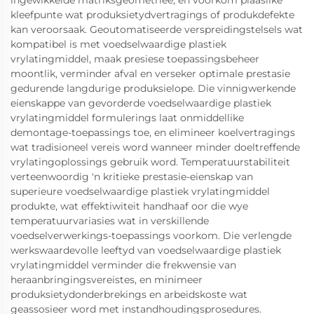
ingewikkelde matriksgeometrieë, en voorkom plaaslike
kleefpunte wat produksietydvertragings of produkdefekte
kan veroorsaak. Geoutomatiseerde verspreidingstelsels wat
kompatibel is met voedselwaardige plastiek
vrylatingmiddel, maak presiese toepassingsbeheer
moontlik, verminder afval en verseker optimale prestasie
gedurende langdurige produksielope. Die vinnigwerkende
eienskappe van gevorderde voedselwaardige plastiek
vrylatingmiddel formulerings laat onmiddellike
demontage-toepassings toe, en elimineer koelvertragings
wat tradisioneel vereis word wanneer minder doeltreffende
vrylatingoplossings gebruik word. Temperatuurstabiliteit
verteenwoordig 'n kritieke prestasie-eienskap van
superieure voedselwaardige plastiek vrylatingmiddel
produkte, wat effektiwiteit handhaaf oor die wye
temperatuurvariasies wat in verskillende
voedselverwerkings-toepassings voorkom. Die verlengde
werkswaardevolle leeftyd van voedselwaardige plastiek
vrylatingmiddel verminder die frekwensie van
heraanbringingsvereistes, en minimeer
produksietydonderbrekings en arbeidskoste wat
geassosieer word met instandhoudingsprosedures.