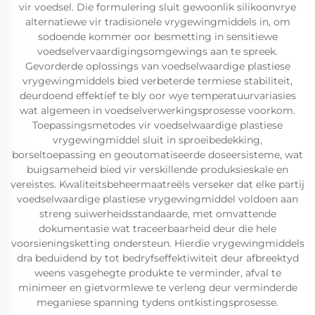
vir voedsel. Die formulering sluit gewoonlik silikoonvrye
alternatiewe vir tradisionele vrygewingmiddels in, om
sodoende kommer oor besmetting in sensitiewe
voedselvervaardigingsomgewings aan te spreek.
Gevorderde oplossings van voedselwaardige plastiese
vrygewingmiddels bied verbeterde termiese stabiliteit,
deurdoend effektief te bly oor wye temperatuurvariasies
wat algemeen in voedselverwerkingsprosesse voorkom.
Toepassingsmetodes vir voedselwaardige plastiese
vrygewingmiddel sluit in sproeibedekking,
borseltoepassing en geoutomatiseerde doseersisteme, wat
buigsameheid bied vir verskillende produksieskale en
vereistes. Kwaliteitsbeheermaatreëls verseker dat elke partij
voedselwaardige plastiese vrygewingmiddel voldoen aan
streng suiwerheidsstandaarde, met omvattende
dokumentasie wat traceerbaarheid deur die hele
voorsieningsketting ondersteun. Hierdie vrygewingmiddels
dra beduidend by tot bedryfseffektiwiteit deur afbreektyd
weens vasgehegte produkte te verminder, afval te
minimeer en gietvormlewe te verleng deur verminderde
meganiese spanning tydens ontkistingsprosesse.