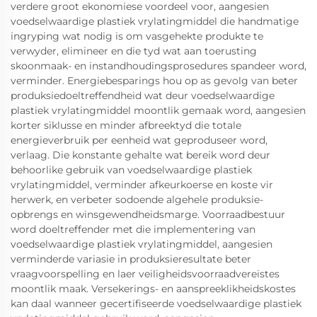
verdere groot ekonomiese voordeel voor, aangesien
voedselwaardige plastiek vrylatingmiddel die handmatige
ingryping wat nodig is om vasgehekte produkte te
verwyder, elimineer en die tyd wat aan toerusting
skoonmaak- en instandhoudingsprosedures spandeer word,
verminder. Energiebesparings hou op as gevolg van beter
produksiedoeltreffendheid wat deur voedselwaardige
plastiek vrylatingmiddel moontlik gemaak word, aangesien
korter siklusse en minder afbreektyd die totale
energieverbruik per eenheid wat geproduseer word,
verlaag. Die konstante gehalte wat bereik word deur
behoorlike gebruik van voedselwaardige plastiek
vrylatingmiddel, verminder afkeurkoerse en koste vir
herwerk, en verbeter sodoende algehele produksie-
opbrengs en winsgewendheidsmarge. Voorraadbestuur
word doeltreffender met die implementering van
voedselwaardige plastiek vrylatingmiddel, aangesien
verminderde variasie in produksieresultate beter
vraagvoorspelling en laer veiligheidsvoorraadvereistes
moontlik maak. Versekerings- en aanspreeklikheidskostes
kan daal wanneer gecertifiseerde voedselwaardige plastiek