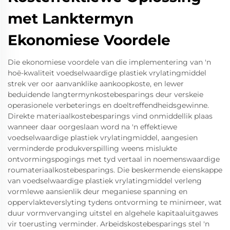
met Lanktermyn
Ekonomiese Voordele
Die ekonomiese voordele van die implementering van 'n
hoë-kwaliteit voedselwaardige plastiek vrylatingmiddel
strek ver oor aanvanklike aankoopkoste, en lewer
beduidende langtermynkostebesparings deur verskeie
operasionele verbeterings en doeltreffendheidsgewinne.
Direkte materiaalkostebesparings vind onmiddellik plaas
wanneer daar oorgeslaan word na 'n effektiewe
voedselwaardige plastiek vrylatingmiddel, aangesien
verminderde produkverspilling weens mislukte
ontvormingspogings met tyd vertaal in noemenswaardige
roumateriaalkostebesparings. Die beskermende eienskappe
van voedselwaardige plastiek vrylatingmiddel verleng
vormlewe aansienlik deur meganiese spanning en
oppervlakteverslyting tydens ontvorming te minimeer, wat
duur vormvervanging uitstel en algehele kapitaaluitgawes
vir toerusting verminder. Arbeidskostebesparings stel 'n