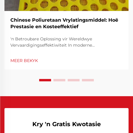
Chinese Poliuretaan Vrylatingsmiddel: Hoë
Prestasie en Kosteeffektief
'n Betroubare Oplossing vir Wereldwye
Vervaardigingseffektiwiteit In moderne
vervaardigingsbedrywe waar spoed, konsekwentheid
en gehalte van uiterste belang is, beïnvloed die keuse
MEER BEKYK
van materiale en verwerkingshulpstowwe die
algehele resultate aansienlik. Daaronder speel
Chinees...
Kry 'n Gratis Kwotasie