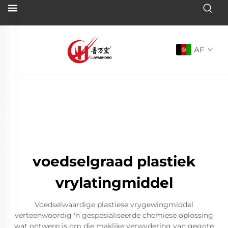
AF
voedselgraad plastiek
vrylatingmiddel
Voedselwaardige plastiese vrygewingmiddel
verteenwoordig 'n gespesialiseerde chemiese oplossing
wat ontwerp is om die maklike verwydering van gegote