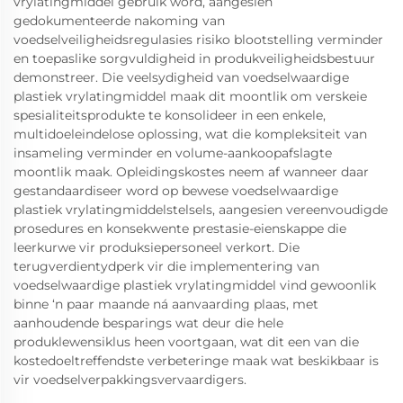
vrylatingmiddel gebruik word, aangesien
gedokumenteerde nakoming van
voedselveiligheidsregulasies risiko blootstelling verminder
en toepaslike sorgvuldigheid in produkveiligheidsbestuur
demonstreer. Die veelsydigheid van voedselwaardige
plastiek vrylatingmiddel maak dit moontlik om verskeie
spesialiteitsprodukte te konsolideer in een enkele,
multidoeleindelose oplossing, wat die kompleksiteit van
insameling verminder en volume-aankoopafslagte
moontlik maak. Opleidingskostes neem af wanneer daar
gestandaardiseer word op bewese voedselwaardige
plastiek vrylatingmiddelstelsels, aangesien vereenvoudigde
prosedures en konsekwente prestasie-eienskappe die
leerkurwe vir produksiepersoneel verkort. Die
terugverdientydperk vir die implementering van
voedselwaardige plastiek vrylatingmiddel vind gewoonlik
binne ‘n paar maande ná aanvaarding plaas, met
aanhoudende besparings wat deur die hele
produklewensiklus heen voortgaan, wat dit een van die
kostedoeltreffendste verbeteringe maak wat beskikbaar is
vir voedselverpakkingsvervaardigers.