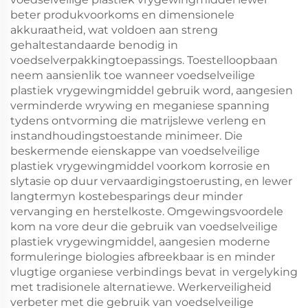
beter produkvoorkoms en dimensionele
akkuraatheid, wat voldoen aan streng
gehaltestandaarde benodig in
voedselverpakkingtoepassings. Toestelloopbaan
neem aansienlik toe wanneer voedselveilige
plastiek vrygewingmiddel gebruik word, aangesien
verminderde wrywing en meganiese spanning
tydens ontvorming die matrijslewe verleng en
instandhoudingstoestande minimeer. Die
beskermende eienskappe van voedselveilige
plastiek vrygewingmiddel voorkom korrosie en
slytasie op duur vervaardigingstoerusting, en lewer
langtermyn kostebesparings deur minder
vervanging en herstelkoste. Omgewingsvoordele
kom na vore deur die gebruik van voedselveilige
plastiek vrygewingmiddel, aangesien moderne
formuleringe biologies afbreekbaar is en minder
vlugtige organiese verbindings bevat in vergelyking
met tradisionele alternatiewe. Werkerveiligheid
verbeter met die gebruik van voedselveilige