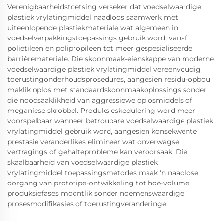
Verenigbaarheidstoetsing verseker dat voedselwaardige
plastiek vrylatingmiddel naadloos saamwerk met
uiteenlopende plastiekmateriale wat algemeen in
voedselverpakkingstoepassings gebruik word, vanaf
polietileen en polipropileen tot meer gespesialiseerde
barrièremateriale. Die skoonmaak-eienskappe van moderne
voedselwaardige plastiek vrylatingmiddel vereenvoudig
toerustingonderhoudsprosedures, aangesien residu-opbou
maklik oplos met standaardskoonmaakoplossings sonder
die noodsaaklikheid van aggressiewe oplosmiddels of
meganiese skrobbel. Produksieskedulering word meer
voorspelbaar wanneer betroubare voedselwaardige plastiek
vrylatingmiddel gebruik word, aangesien konsekwente
prestasie veranderlikes elimineer wat onverwagse
vertragings of gehalteprobleme kan veroorsaak. Die
skaalbaarheid van voedselwaardige plastiek
vrylatingmiddel toepassingsmetodes maak 'n naadlose
oorgang van prototipe-ontwikkeling tot hoë-volume
produksiefases moontlik sonder noemenswaardige
prosesmodifikasies of toerustingveranderinge.