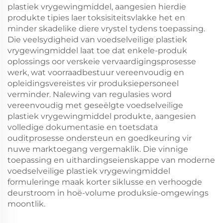
plastiek vrygewingmiddel, aangesien hierdie
produkte tipies laer toksisiteitsvlakke het en
minder skadelike diere vrystel tydens toepassing.
Die veelsydigheid van voedselveilige plastiek
vrygewingmiddel laat toe dat enkele-produk
oplossings oor verskeie vervaardigingsprosesse
werk, wat voorraadbestuur vereenvoudig en
opleidingsvereistes vir produksiepersoneel
verminder. Nalewing van regulasies word
vereenvoudig met geseëlgte voedselveilige
plastiek vrygewingmiddel produkte, aangesien
volledige dokumentasie en toetsdata
ouditprosesse ondersteun en goedkeuring vir
nuwe marktoegang vergemaklik. Die vinnige
toepassing en uithardingseienskappe van moderne
voedselveilige plastiek vrygewingmiddel
formuleringe maak korter siklusse en verhoogde
deurstroom in hoë-volume produksie-omgewings
moontlik.