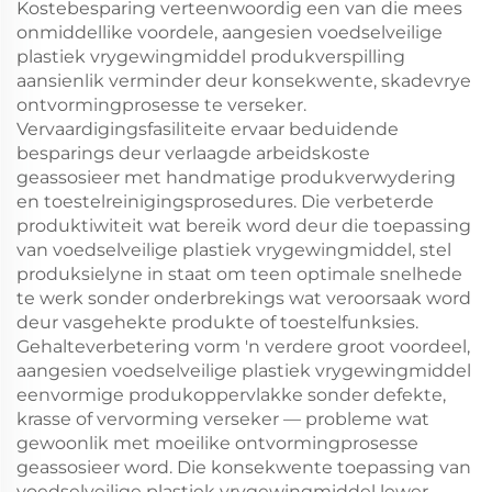
Kostebesparing verteenwoordig een van die mees
onmiddellike voordele, aangesien voedselveilige
plastiek vrygewingmiddel produkverspilling
aansienlik verminder deur konsekwente, skadevrye
ontvormingprosesse te verseker.
Vervaardigingsfasiliteite ervaar beduidende
besparings deur verlaagde arbeidskoste
geassosieer met handmatige produkverwydering
en toestelreinigingsprosedures. Die verbeterde
produktiwiteit wat bereik word deur die toepassing
van voedselveilige plastiek vrygewingmiddel, stel
produksielyne in staat om teen optimale snelhede
te werk sonder onderbrekings wat veroorsaak word
deur vasgehekte produkte of toestelfunksies.
Gehalteverbetering vorm 'n verdere groot voordeel,
aangesien voedselveilige plastiek vrygewingmiddel
eenvormige produkoppervlakke sonder defekte,
krasse of vervorming verseker — probleme wat
gewoonlik met moeilike ontvormingprosesse
geassosieer word. Die konsekwente toepassing van
voedselveilige plastiek vrygewingmiddel lewer