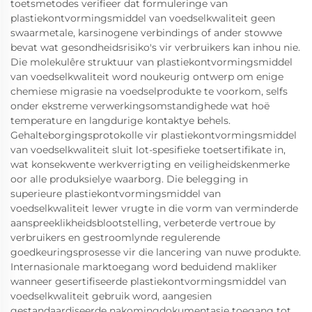
toetsmetodes verifieer dat formuleringe van
plastiekontvormingsmiddel van voedselkwaliteit geen
swaarmetale, karsinogene verbindings of ander stowwe
bevat wat gesondheidsrisiko's vir verbruikers kan inhou nie.
Die molekulêre struktuur van plastiekontvormingsmiddel
van voedselkwaliteit word noukeurig ontwerp om enige
chemiese migrasie na voedselprodukte te voorkom, selfs
onder ekstreme verwerkingsomstandighede wat hoë
temperature en langdurige kontaktye behels.
Gehalteborgingsprotokolle vir plastiekontvormingsmiddel
van voedselkwaliteit sluit lot-spesifieke toetsertifikate in,
wat konsekwente werkverrigting en veiligheidskenmerke
oor alle produksielye waarborg. Die belegging in
superieure plastiekontvormingsmiddel van
voedselkwaliteit lewer vrugte in die vorm van verminderde
aanspreeklikheidsblootstelling, verbeterde vertroue by
verbruikers en gestroomlynde regulerende
goedkeuringsprosesse vir die lancering van nuwe produkte.
Internasionale marktoegang word beduidend makliker
wanneer gesertifiseerde plastiekontvormingsmiddel van
voedselkwaliteit gebruik word, aangesien
gestandaardiseerde nakomingdokumentasie toegang tot