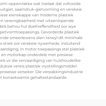
tvorm-oppervlakke wat toelaat dat voltooide
puitgiet, saamdruk-gietvorming en verskeie
giese eienskappe van moderne plastiek
d en verenigbaarheid met uiteenlopende
iddels behou hul doeltreffendheid oor wye
 gietvormtoepassings. Gevorderde plastiek
kende smeerlewens dien terwyl dit minimale
s strek oor verskeie nywerhede, insluitend
ardiging. In motor-toepassings stel plastiek
k en motorkap-onderdele met presiese
ls vir die vervaardiging van huishoudelike
ksie vereis plastiek vrystellingsmiddel-
prosesse verseker. Die verpakkingsindustrie
et konsekwente gehaltestandaarde.