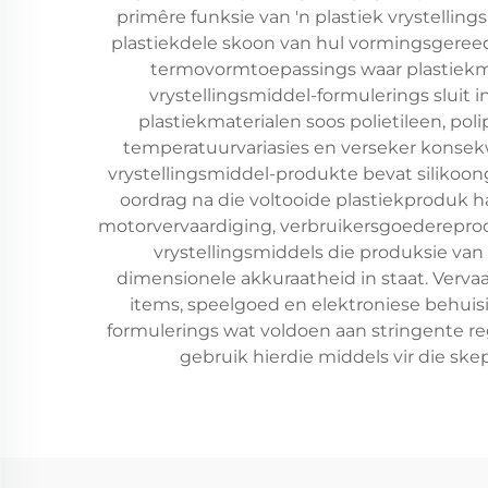
primêre funksie van 'n plastiek vrystellin
plastiekdele skoon van hul vormingsgereed
termovormtoepassings waar plastiekma
vrystellingsmiddel-formulerings sluit
plastiekmaterialen soos polietileen, pol
temperatuurvariasies en verseker konsekw
vrystellingsmiddel-produkte bevat silikoo
oordrag na die voltooide plastiekproduk h
motorvervaardiging, verbruikersgoedereprodu
vrystellingsmiddels die produksie v
dimensionele akkuraatheid in staat. Verva
items, speelgoed en elektroniese behuis
formulerings wat voldoen aan stringente re
gebruik hierdie middels vir die 