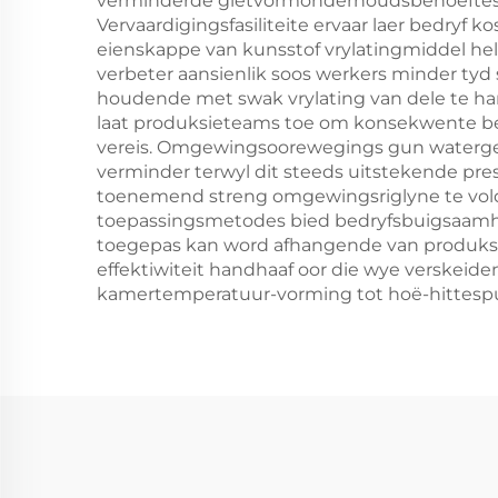
verminderde gietvormonderhoudsbehoeftes, v
Vervaardigingsfasiliteite ervaar laer bedry
eienskappe van kunsstof vrylatingmiddel he
verbeter aansienlik soos werkers minder t
houdende met swak vrylating van dele te ha
laat produksieteams toe om konsekwente bed
vereis. Omgewingsoorewegings gun watergeba
verminder terwyl dit steeds uitstekende pre
toenemend streng omgewingsriglyne te voldo
toepassingsmetodes bied bedryfsbuigsaamhei
toegepas kan word afhangende van produksiev
effektiwiteit handhaaf oor die wye verskei
kamertemperatuur-vorming tot hoë-hittespui