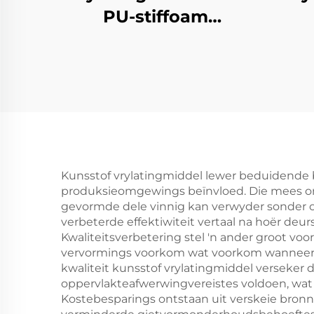
PU-stiffoam
gevormde produkte
Ha
Sku
Kunsstof vrylatingmiddel lewer beduidende b
produksieomgewings beïnvloed. Die mees onm
gevormde dele vinnig kan verwyder sonder o
verbeterde effektiwiteit vertaal na hoër de
Kwaliteitsverbetering stel 'n ander groot vo
vervormings voorkom wat voorkom wanneer d
kwaliteit kunsstof vrylatingmiddel verseke
oppervlakteafwerwingvereistes voldoen, wa
Kostebesparings ontstaan uit verskeie bronn