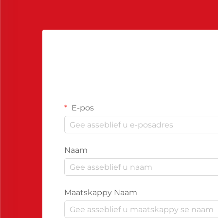
E-pos
Naam
Maatskappy Naam