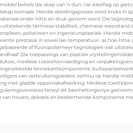
gsmiddel behels die skep van 'n dun, nie-kleeflag op gie
skap losmaak. Hierdie skeidingsproses word kruks in s
teriaal onder hitte en druk gevorm word. Die tegnolo
 in uitstekende termiese stabiliteit, chemiese weerstan
ipropileen, polistireen en ingenieursplastiek. Hierdie m
ente prestasie in sowel lae-temperatuur- as hoë-hitte
ngebaseerde of fluoropoliemeer-tegnologieë wat uitste
andhaaf. Die toepassings van plastiek vrystellingsmiddel
ksie, mediese toestelvervaardiging en verpakkingverva
an ingewikkelde binnekantkomponente, buitepaneelwer
ardigers van verbruikersgoedere vertrou op hierdie midde
ing met gladde oppervlakafwerking. Mediese toestelprodu
guleringsvereistes terwyl dit besmettingsvrye gietvorm
skep van houers, deksels en beskermende komponente m