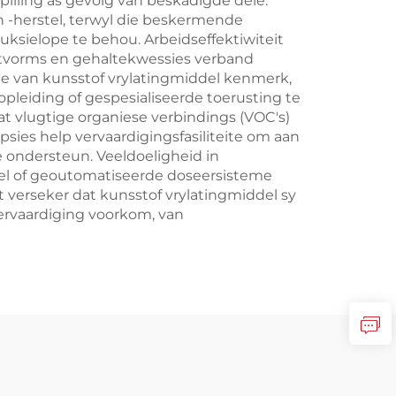
lling as gevolg van beskadigde dele.
n -herstel, terwyl die beskermende
ksielope te behou. Arbeidseffektiwiteit
etvorms en gehaltekwessies verband
e van kunsstof vrylatingmiddel kenmerk,
eiding of gespesialiseerde toerusting te
 vlugtige organiese verbindings (VOC's)
ies help vervaardigingsfasiliteite om aan
 ondersteun. Veeldoeligheid in
sel of geoutomatiseerde doseersisteme
 verseker dat kunsstof vrylatingmiddel sy
ervaardiging voorkom, van