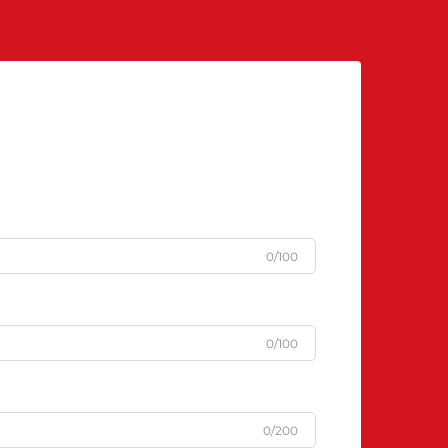
dat gegote produkte maklik van hul
mal slegs kan losmaak sonder om
beskadig te word of aan die
oppervlak vas te kleef.
0/100
0/100
0/200