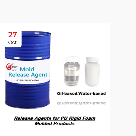
27
2
Oct
Oc