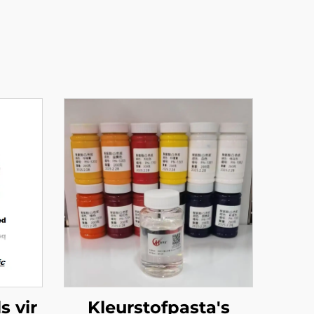
s vir
Kleurstofpasta's