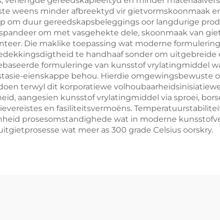
erlengde gereedskapleeftyd en minder materiaalverspi
f koste weens minder afbreektyd vir gietvormskoonmaak e
lp om duur gereedskapsbeleggings oor langdurige produ
yd spandeer om met vasgehekte dele, skoonmaak van gi
nteer. Die maklike toepassing wat moderne formulering
ekkingsdigtheid te handhaaf sonder om uitgebreide opl
seerde formuleringe van kunsstof vrylatingmiddel wat
stasie-eienskappe behou. Hierdie omgewingsbewuste ops
en terwyl dit korporatiewe volhoubaarheidsinisiatiewe
d, aangesien kunsstof vrylatingmiddel via sproei, bor
ereistes en fasiliteitsvermoëns. Temperatuurstabiliteit
denheid prosesomstandighede wat in moderne kunsstofv
tgietprosesse wat meer as 300 grade Celsius oorskry.