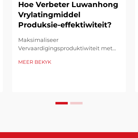
Hoe Verbeter Luwanhong
Vrylatingmiddel
Produksie-effektiwiteit?
Maksimaliseer
Vervaardigingsproduktiwiteit met
Gevorderde Vrylatingsmiddels In die
MEER BEKYK
hedendaagse mededingende
vervaardigingsomgewing staan
produksie-effektiwiteit as 'n
hoeksteen van sukses. Die
toepassing van hoë-kwaliteit
vrylatingsmiddel het ontstaan as 'n
spelveranderende ...