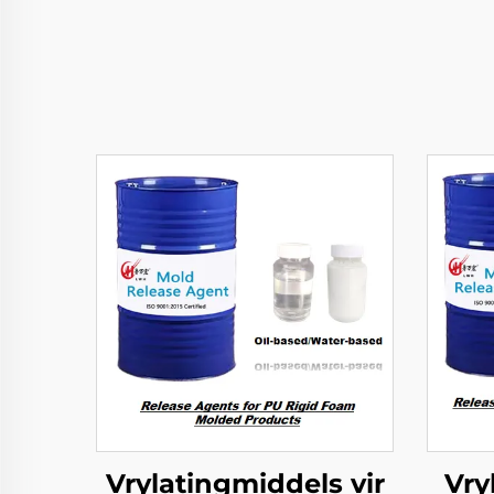
Vrylatingmiddels vir
Vry