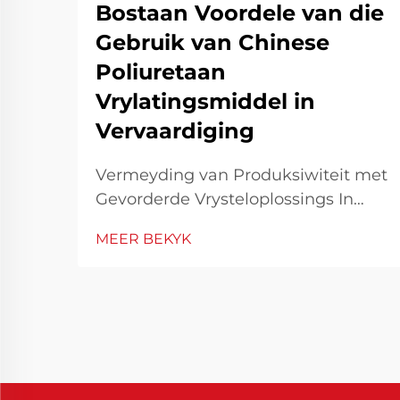
Bostaan Voordele van die
Gebruik van Chinese
Poliuretaan
Vrylatingsmiddel in
Vervaardiging
Vermeyding van Produksiwiteit met
Gevorderde Vrysteloplossings In
moderne industriële vervaardiging
MEER BEKYK
is effektiwiteit en materiaalprestasie
fundamenteel om mededingend te
bly. Een van die essensiële
gereedskap wat bydra tot
produksie-effektiwiteit, is die
gebruik van vrystel...