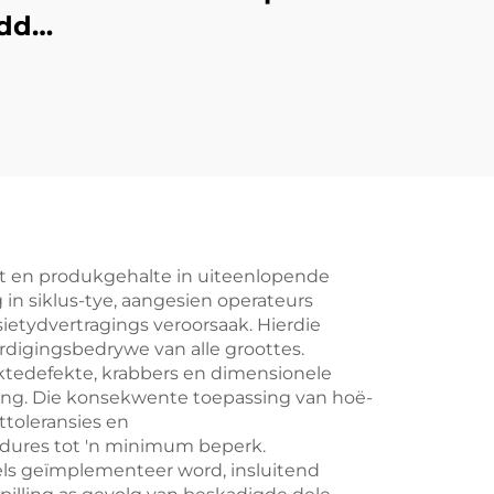
ldde
it en produkgehalte in uiteenlopende
n siklus-tye, aangesien operateurs
etydvertragings veroorsaak. Hierdie
rdigingsbedrywe van alle groottes.
aktedefekte, krabbers en dimensionele
ng. Die konsekwente toepassing van hoë-
toleransies en
edures tot 'n minimum beperk.
els geïmplementeer word, insluitend