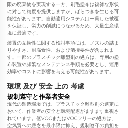
限の廃棄物を実現する一方、刷毛塗布は複雑な形状
に対して精度を提供しますが、ばらつきを生じる可
能性があります。自動適用システムは一貫した被覆
を保証し、労力の削減につながるため、大量生産環
境に最適です。
装置の互換性に関する検討事項には、ノズルの詰ま
りやすさ、耐腐食性、および清掃要件が含まれま
す。一部のプラスチック離型剤の処方は、専用の塗
布装置や頻繁なメンテナンス手順を必要とし、運用
効率やコストに影響を与える可能性があります。
環境 及び 安全 上の 考慮
規制遵守と作業者安全
現代の製造環境では、プラスチック離型剤の選定に
おいて、作業者の安全と環境配慮がますます重視さ
れています。低VOCまたはVOCフリーの処方は、
空気質への懸念を最小限に抑え、規制遵守の負担を