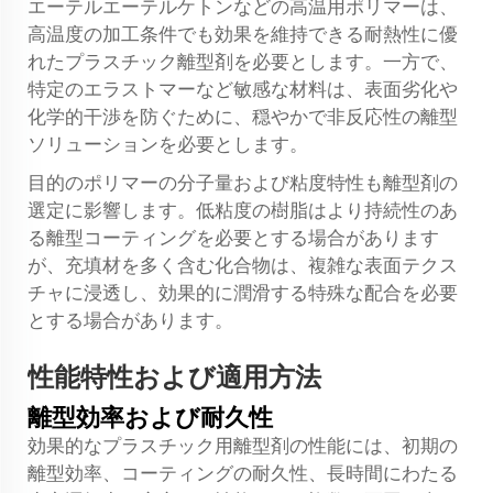
エーテルエーテルケトンなどの高温用ポリマーは、
高温度の加工条件でも効果を維持できる耐熱性に優
れたプラスチック離型剤を必要とします。一方で、
特定のエラストマーなど敏感な材料は、表面劣化や
化学的干渉を防ぐために、穏やかで非反応性の離型
ソリューションを必要とします。
目的のポリマーの分子量および粘度特性も離型剤の
選定に影響します。低粘度の樹脂はより持続性のあ
る離型コーティングを必要とする場合があります
が、充填材を多く含む化合物は、複雑な表面テクス
チャに浸透し、効果的に潤滑する特殊な配合を必要
とする場合があります。
性能特性および適用方法
離型効率および耐久性
効果的なプラスチック用離型剤の性能には、初期の
離型効率、コーティングの耐久性、長時間にわたる