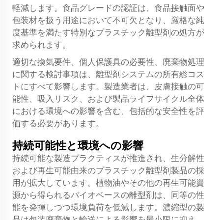
軽減します。食品グレードの認証は、食品接触面や
包装材を扱う用途において不可欠となり、厳格な純
度基準を満たす特別なプラスチック離型剤の処方が
求められます。
適切な換気要件、個人保護具の必要性、廃棄物処理
に関する検討事項は、離型剤システムの所有総コス
トにすべて影響します。製造業者は、皮膚接触の可
能性、吸入リスク、および製品ライフサイクル全体
における環境への影響を含む、包括的な安全性を評
価する必要があります。
持続可能性と環境への影響
持続可能な製造プラクティスが推進され、生分解性
および再生可能由来のプラスチック離型剤製品の採
用が拡大しています。植物油やその他の再生可能資
源から得られるバイオベースの離型剤は、同等の性
能を発揮しつつ環境負荷を低減します。濃縮型の製
品は包装廃棄物と輸送による影響を最小限に抑え、