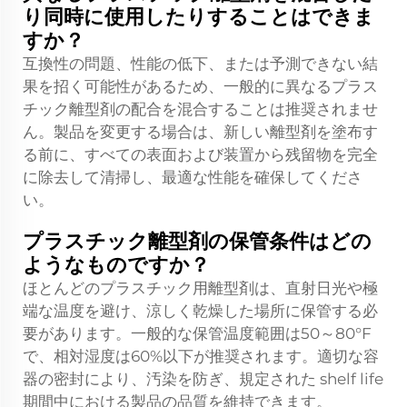
り同時に使用したりすることはできま
すか？
互換性の問題、性能の低下、または予測できない結
果を招く可能性があるため、一般的に異なるプラス
チック離型剤の配合を混合することは推奨されませ
ん。製品を変更する場合は、新しい離型剤を塗布す
る前に、すべての表面および装置から残留物を完全
に除去して清掃し、最適な性能を確保してくださ
い。
プラスチック離型剤の保管条件はどの
ようなものですか？
ほとんどのプラスチック用離型剤は、直射日光や極
端な温度を避け、涼しく乾燥した場所に保管する必
要があります。一般的な保管温度範囲は50～80°F
で、相対湿度は60%以下が推奨されます。適切な容
器の密封により、汚染を防ぎ、規定された shelf life
期間中における製品の品質を維持できます。