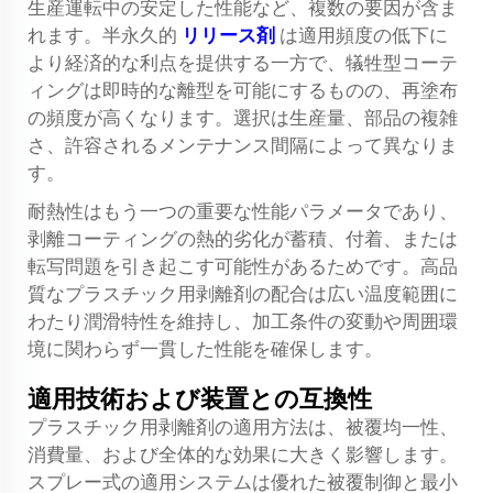
生産運転中の安定した性能など、複数の要因が含ま
れます。半永久的
リリース剤
は適用頻度の低下に
より経済的な利点を提供する一方で、犠牲型コーテ
ィングは即時的な離型を可能にするものの、再塗布
の頻度が高くなります。選択は生産量、部品の複雑
さ、許容されるメンテナンス間隔によって異なりま
す。
耐熱性はもう一つの重要な性能パラメータであり、
剥離コーティングの熱的劣化が蓄積、付着、または
転写問題を引き起こす可能性があるためです。高品
質なプラスチック用剥離剤の配合は広い温度範囲に
わたり潤滑特性を維持し、加工条件の変動や周囲環
境に関わらず一貫した性能を確保します。
適用技術および装置との互換性
プラスチック用剥離剤の適用方法は、被覆均一性、
消費量、および全体的な効果に大きく影響します。
スプレー式の適用システムは優れた被覆制御と最小