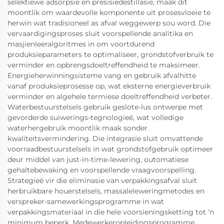
selektiewe adsorpsie en presisiedestillasie, maak dit
moontlik om waardevolle komponente uit prosesvloeie te
herwin wat tradisioneel as afval weggewerp sou word. Die
vervaardigingsproses sluit voorspellende analitika en
masjienleeralgoritmes in om voortdurend
produksieparameters te optimaliseer, grondstofverbruik te
verminder en opbrengsdoeltreffendheid te maksimeer.
Energieherwinningsisteme vang en gebruik afvalhitte
vanaf produksieprosesse op, wat eksterne energieverbruik
verminder en algehele termiese doeltreffendheid verbeter.
Waterbestuurstelsels gebruik geslote-lus ontwerpe met
gevorderde suiwerings-tegnologieë, wat volledige
waterhergebruik moontlik maak sonder
kwaliteitsvermindering. Die integrasie sluit omvattende
voorraadbestuurstelsels in wat grondstofgebruik optimeer
deur middel van just-in-time-lewering, outomatiese
gehaltebewaking en voorspellende vraagvoorspelling.
Strategieë vir die eliminasie van verpakkingsafval sluit
herbruikbare houerstelsels, massaleleweringmetodes en
verspreker-samewerkingsprogramme in wat
verpakkingsmateriaal in die hele voorsieningsketting tot 'n
minimum beperk. Medewerkeropleidingsprogramme