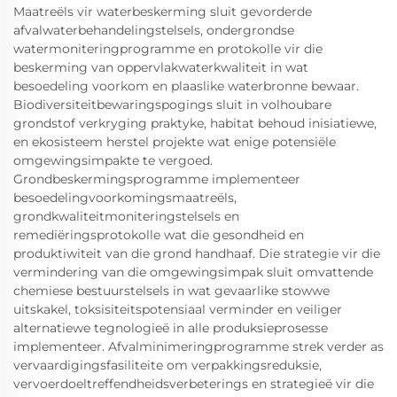
Maatreëls vir waterbeskerming sluit gevorderde
afvalwaterbehandelingstelsels, ondergrondse
watermoniteringprogramme en protokolle vir die
beskerming van oppervlakwaterkwaliteit in wat
besoedeling voorkom en plaaslike waterbronne bewaar.
Biodiversiteitbewaringspogings sluit in volhoubare
grondstof verkryging praktyke, habitat behoud inisiatiewe,
en ekosisteem herstel projekte wat enige potensiële
omgewingsimpakte te vergoed.
Grondbeskermingsprogramme implementeer
besoedelingvoorkomingsmaatreëls,
grondkwaliteitmoniteringstelsels en
remediëringsprotokolle wat die gesondheid en
produktiwiteit van die grond handhaaf. Die strategie vir die
vermindering van die omgewingsimpak sluit omvattende
chemiese bestuurstelsels in wat gevaarlike stowwe
uitskakel, toksisiteitspotensiaal verminder en veiliger
alternatiewe tegnologieë in alle produksieprosesse
implementeer. Afvalminimeringprogramme strek verder as
vervaardigingsfasiliteite om verpakkingsreduksie,
vervoerdoeltreffendheidsverbeterings en strategieë vir die