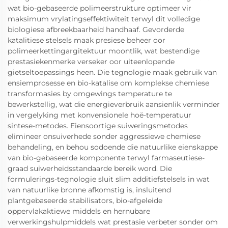
wat bio-gebaseerde polimeerstrukture optimeer vir
maksimum vrylatingseffektiwiteit terwyl dit volledige
biologiese afbreekbaarheid handhaaf. Gevorderde
katalitiese stelsels maak presiese beheer oor
polimeerkettingargitektuur moontlik, wat bestendige
prestasiekenmerke verseker oor uiteenlopende
gietseltoepassings heen. Die tegnologie maak gebruik van
ensiemprosesse en bio-katalise om komplekse chemiese
transformasies by omgewings temperature te
bewerkstellig, wat die energieverbruik aansienlik verminder
in vergelyking met konvensionele hoë-temperatuur
sintese-metodes. Eiensoortige suiweringsmetodes
elimineer onsuiverhede sonder aggressiewe chemiese
behandeling, en behou sodoende die natuurlike eienskappe
van bio-gebaseerde komponente terwyl farmaseutiese-
graad suiwerheidsstandaarde bereik word. Die
formulerings-tegnologie sluit slim additiefstelsels in wat
van natuurlike bronne afkomstig is, insluitend
plantgebaseerde stabilisators, bio-afgeleide
oppervlakaktiewe middels en hernubare
verwerkingshulpmiddels wat prestasie verbeter sonder om