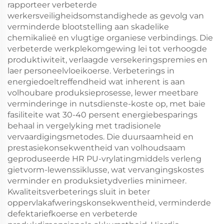
rapporteer verbeterde
werkersveiligheidsomstandighede as gevolg van
verminderde blootstelling aan skadelike
chemikalieë en vlugtige organiese verbindings. Die
verbeterde werkplekomgewing lei tot verhoogde
produktiwiteit, verlaagde versekeringspremies en
laer personeelvloeikoerse. Verbeterings in
energiedoeltreffendheid wat inherent is aan
volhoubare produksieprosesse, lewer meetbare
verminderinge in nutsdienste-koste op, met baie
fasiliteite wat 30-40 persent energiebesparings
behaal in vergelyking met tradisionele
vervaardigingsmetodes. Die duursaamheid en
prestasiekonsekwentheid van volhoudsaam
geproduseerde HR PU-vrylatingmiddels verleng
gietvorm-lewenssiklusse, wat vervangingskostes
verminder en produksietydverlies minimeer.
Kwaliteitsverbeterings sluit in beter
oppervlakafweringskonsekwentheid, verminderde
defektariefkoerse en verbeterde