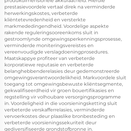
produkdimensionele akkuraatheid. Hierdie
prestasievoordele vertaal direk na verminderde
herwerkingskostes, verbeterde
kliëntetevredenheid en versterkte
markmededingendheid. Voordelige aspekte
rakende reguleringsooreenkoms sluit in
gestroomlynde omgewingsperkenningsprosesse,
verminderde moniteringsvereistes en
vereenvoudigde verslagdoeningprosedures.
Maatskappye profiteer van verbeterde
korporatiewe reputasie en verbeterde
belanghebbenderelasies deur gedemonstreerde
omgewingsverantwoordelikheid. Markvoordele sluit
toegang tot omgewingsbewuste kliëntsegmente,
gekwalifiseerdheid vir groen bouertifikasies en
regstelling vir volhoubare versorgingsprogramme
in. Voordeligheid in die voorsieningsketting sluit
verbeterde verskafferrelasies, verminderde
vervoerkostes deur plaaslike bronbesteding en
verbeterde voorsieningssekuriteit deur
gediversifiseerde grondstofbronne in.