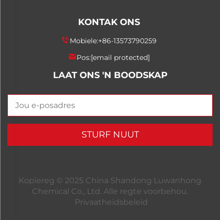
KONTAK ONS
Mobiele:
+86-13573790259
Pos:
[email protected]
LAAT ONS 'N BOODSKAP
STURF NUUT
Kopiereg © 2025 China Shandong Luwanhong
Chemical Co., Ltd. Alle regte voorbehou.
Privaatheidsbeleid