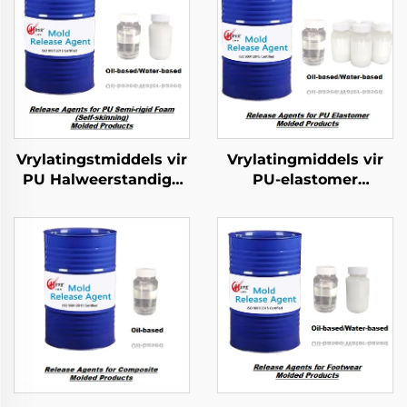
Vrylatingstmiddels vir
Vrylatingmiddels vir
PU Halweerstandige
PU-elastomer
Skuim Geformeerde
gevormde produkte
Produkte