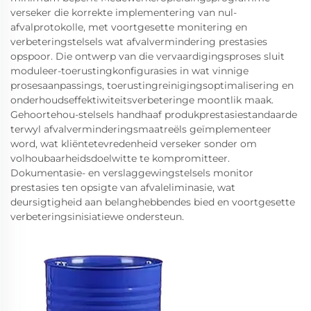
verseker die korrekte implementering van nul-
afvalprotokolle, met voortgesette monitering en
verbeteringstelsels wat afvalvermindering prestasies
opspoor. Die ontwerp van die vervaardigingsproses sluit
moduleer-toerustingkonfigurasies in wat vinnige
prosesaanpassings, toerustingreinigingsoptimalisering en
onderhoudseffektiwiteitsverbeteringe moontlik maak.
Gehoortehou-stelsels handhaaf produkprestasiestandaarde
terwyl afvalverminderingsmaatreëls geïmplementeer
word, wat kliëntetevredenheid verseker sonder om
volhoubaarheidsdoelwitte te kompromitteer.
Dokumentasie- en verslaggewingstelsels monitor
prestasies ten opsigte van afvaleliminasie, wat
deursigtigheid aan belanghebbendes bied en voortgesette
verbeteringsinisiatiewe ondersteun.