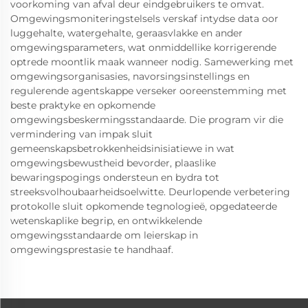
voorkoming van afval deur eindgebruikers te omvat.
Omgewingsmoniteringstelsels verskaf intydse data oor
luggehalte, watergehalte, geraasvlakke en ander
omgewingsparameters, wat onmiddellike korrigerende
optrede moontlik maak wanneer nodig. Samewerking met
omgewingsorganisasies, navorsingsinstellings en
regulerende agentskappe verseker ooreenstemming met
beste praktyke en opkomende
omgewingsbeskermingsstandaarde. Die program vir die
vermindering van impak sluit
gemeenskapsbetrokkenheidsinisiatiewe in wat
omgewingsbewustheid bevorder, plaaslike
bewaringspogings ondersteun en bydra tot
streeksvolhoubaarheidsoelwitte. Deurlopende verbetering
protokolle sluit opkomende tegnologieë, opgedateerde
wetenskaplike begrip, en ontwikkelende
omgewingsstandaarde om leierskap in
omgewingsprestasie te handhaaf.