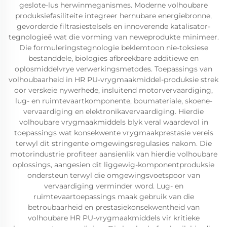
geslote-lus herwinmeganismes. Moderne volhoubare
produksiefasiliteite integreer hernubare energiebronne,
gevorderde filtrasiestelsels en innoverende katalisator-
tegnologieë wat die vorming van neweprodukte minimeer.
Die formuleringstegnologie beklemtoon nie-toksiese
bestanddele, biologies afbreekbare additiewe en
oplosmiddelvrye verwerkingsmetodes. Toepassings van
volhoubaarheid in HR PU-vrygmaakmiddel-produksie strek
oor verskeie nywerhede, insluitend motorvervaardiging,
lug- en ruimtevaartkomponente, boumateriale, skoene-
vervaardiging en elektronikavervaardiging. Hierdie
volhoubare vrygmaakmiddels blyk veral waardevol in
toepassings wat konsekwente vrygmaakprestasie vereis
terwyl dit stringente omgewingsregulasies nakom. Die
motorindustrie profiteer aansienlik van hierdie volhoubare
oplossings, aangesien dit liggewig-komponentproduksie
ondersteun terwyl die omgewingsvoetspoor van
vervaardiging verminder word. Lug- en
ruimtevaartoepassings maak gebruik van die
betroubaarheid en prestasiekonsekwentheid van
volhoubare HR PU-vrygmaakmiddels vir kritieke