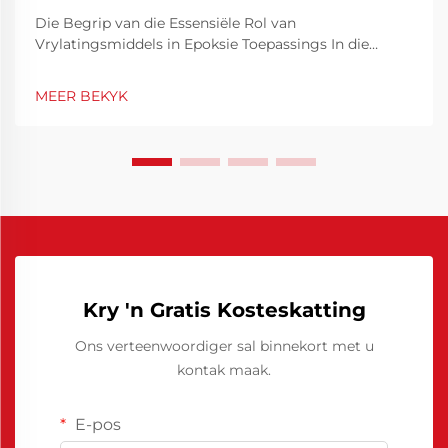
Die Begrip van die Essensiële Rol van
Vrylatingsmiddels in Epoksie Toepassings In die
wêreld van vervaardiging en handwerk met
epoksiehars, hang sukses dikwels af van die regte
MEER BEKYK
gebruik van vrylatingsmiddels. Hierdie spesialiseerde
verbindings speel 'n belangrike rol in die versekering
van ...
Kry 'n Gratis Kosteskatting
Ons verteenwoordiger sal binnekort met u
kontak maak.
E-pos