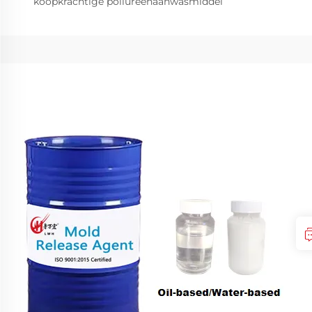
koopkrachtige poliureenaanwasmiddel