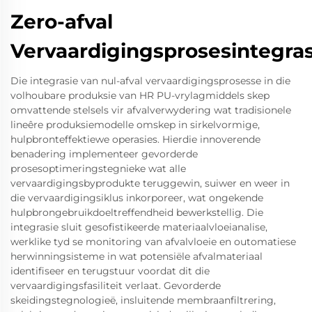
Zero-afval
Vervaardigingsprosesintegras
Die integrasie van nul-afval vervaardigingsprosesse in die
volhoubare produksie van HR PU-vrylagmiddels skep
omvattende stelsels vir afvalverwydering wat tradisionele
lineêre produksiemodelle omskep in sirkelvormige,
hulpbronteffektiewe operasies. Hierdie innoverende
benadering implementeer gevorderde
prosesoptimeringstegnieke wat alle
vervaardigingsbyprodukte teruggewin, suiwer en weer in
die vervaardigingsiklus inkorporeer, wat ongekende
hulpbrongebruikdoeltreffendheid bewerkstellig. Die
integrasie sluit gesofistikeerde materiaalvloeianalise,
werklike tyd se monitoring van afvalvloeie en outomatiese
herwinningsisteme in wat potensiële afvalmateriaal
identifiseer en terugstuur voordat dit die
vervaardigingsfasiliteit verlaat. Gevorderde
skeidingstegnologieë, insluitende membraanfiltrering,