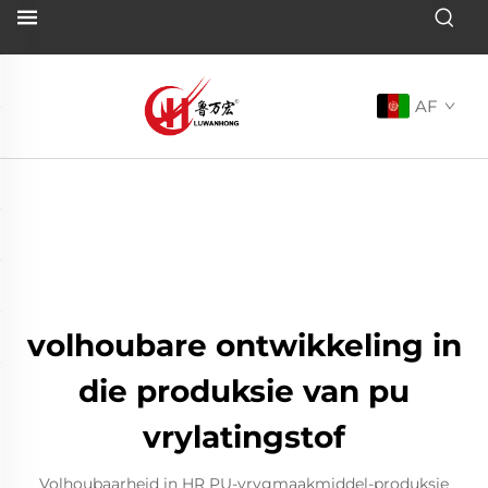
AF
volhoubare ontwikkeling in
die produksie van pu
vrylatingstof
Volhoubaarheid in HR PU-vrygmaakmiddel-produksie