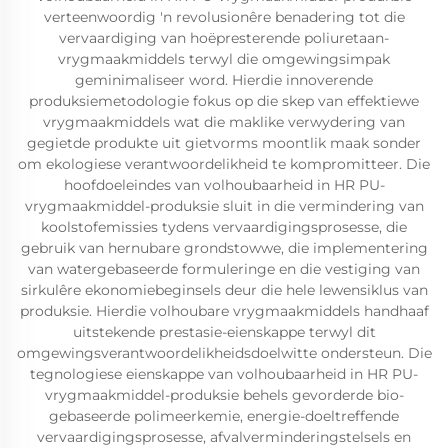
verteenwoordig 'n revolusionêre benadering tot die
vervaardiging van hoëpresterende poliuretaan-
vrygmaakmiddels terwyl die omgewingsimpak
geminimaliseer word. Hierdie innoverende
produksiemetodologie fokus op die skep van effektiewe
vrygmaakmiddels wat die maklike verwydering van
gegietde produkte uit gietvorms moontlik maak sonder
om ekologiese verantwoordelikheid te kompromitteer. Die
hoofdoeleindes van volhoubaarheid in HR PU-
vrygmaakmiddel-produksie sluit in die vermindering van
koolstofemissies tydens vervaardigingsprosesse, die
gebruik van hernubare grondstowwe, die implementering
van watergebaseerde formuleringe en die vestiging van
sirkulêre ekonomiebeginsels deur die hele lewensiklus van
produksie. Hierdie volhoubare vrygmaakmiddels handhaaf
uitstekende prestasie-eienskappe terwyl dit
omgewingsverantwoordelikheidsdoelwitte ondersteun. Die
tegnologiese eienskappe van volhoubaarheid in HR PU-
vrygmaakmiddel-produksie behels gevorderde bio-
gebaseerde polimeerkemie, energie-doeltreffende
vervaardigingsprosesse, afvalverminderingstelsels en