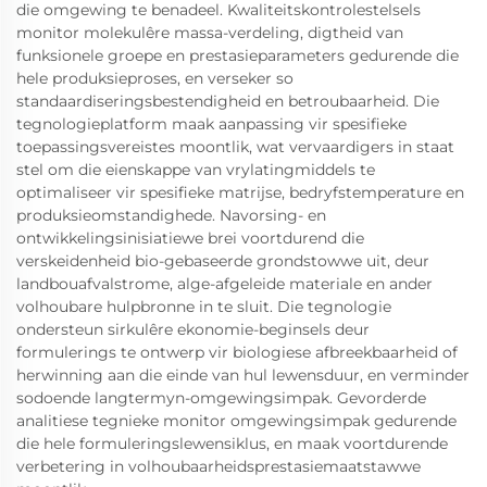
die omgewing te benadeel. Kwaliteitskontrolestelsels
monitor molekulêre massa-verdeling, digtheid van
funksionele groepe en prestasieparameters gedurende die
hele produksieproses, en verseker so
standaardiseringsbestendigheid en betroubaarheid. Die
tegnologieplatform maak aanpassing vir spesifieke
toepassingsvereistes moontlik, wat vervaardigers in staat
stel om die eienskappe van vrylatingmiddels te
optimaliseer vir spesifieke matrijse, bedryfstemperature en
produksieomstandighede. Navorsing- en
ontwikkelingsinisiatiewe brei voortdurend die
verskeidenheid bio-gebaseerde grondstowwe uit, deur
landbouafvalstrome, alge-afgeleide materiale en ander
volhoubare hulpbronne in te sluit. Die tegnologie
ondersteun sirkulêre ekonomie-beginsels deur
formulerings te ontwerp vir biologiese afbreekbaarheid of
herwinning aan die einde van hul lewensduur, en verminder
sodoende langtermyn-omgewingsimpak. Gevorderde
analitiese tegnieke monitor omgewingsimpak gedurende
die hele formuleringslewensiklus, en maak voortdurende
verbetering in volhoubaarheidsprestasiemaatstawwe