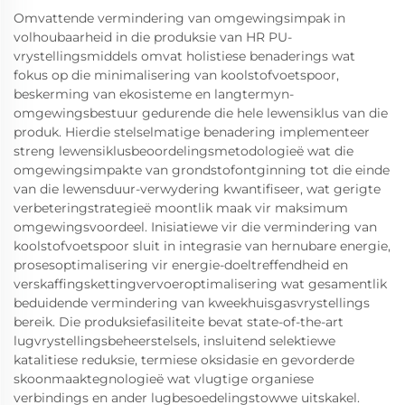
Omvattende vermindering van omgewingsimpak in
volhoubaarheid in die produksie van HR PU-
vrystellingsmiddels omvat holistiese benaderings wat
fokus op die minimalisering van koolstofvoetspoor,
beskerming van ekosisteme en langtermyn-
omgewingsbestuur gedurende die hele lewensiklus van die
produk. Hierdie stelselmatige benadering implementeer
streng lewensiklusbeoordelingsmetodologieë wat die
omgewingsimpakte van grondstofontginning tot die einde
van die lewensduur-verwydering kwantifiseer, wat gerigte
verbeteringstrategieë moontlik maak vir maksimum
omgewingsvoordeel. Inisiatiewe vir die vermindering van
koolstofvoetspoor sluit in integrasie van hernubare energie,
prosesoptimalisering vir energie-doeltreffendheid en
verskaffingskettingvervoeroptimalisering wat gesamentlik
beduidende vermindering van kweekhuisgasvrystellings
bereik. Die produksiefasiliteite bevat state-of-the-art
lugvrystellingsbeheerstelsels, insluitend selektiewe
katalitiese reduksie, termiese oksidasie en gevorderde
skoonmaaktegnologieë wat vlugtige organiese
verbindings en ander lugbesoedelingstowwe uitskakel.